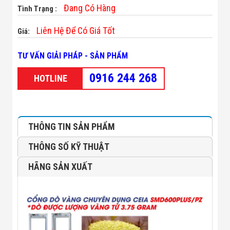
Minh
Đang Có Hàng
Tình Trạng :
Sản Phẩm
THIẾT BỊ AN
Liên Hệ Để Có Giá Tốt
Giá:
NINH
Camera Thông
TƯ VẤN GIẢI PHÁP - SẢN PHẨM
Minh
Cổng Từ Siêu
0916 244 268
Thị
HOTLINE
Máy Đếm
Người
Máy Dò Tìm
Thuốc Nổ
Phòng Chống
THÔNG TIN SẢN PHẨM
Khủng Bố
Camera Đo
THÔNG SỐ KỸ THUẬT
Thân Nhiệt
THIẾT BỊ
HÃNG SẢN XUẤT
CHUYÊN
DỤNG
Máy Dò Tạp
Chất
Màn Hình
Tương Tác