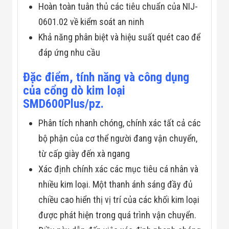
Hoàn toàn tuân thủ các tiêu chuẩn của NIJ-
Đội
Dự Án Khối Nhà
0601.02 về kiểm soát an ninh
Máy
Dự Án Kho
Khả năng phân biệt và hiệu suất quét cao để
Xưởng -
đáp ứng nhu cầu
Logistics
Tin Tức
Tin Công Nghệ
Đặc điểm, tính năng và công dụng
Tin Khuyến Mãi
của cổng dò kim loại
Tin Tuyển Dụng
SMD600Plus/pz.
Liên Hệ
Phân tích nhanh chóng, chính xác tất cả các
bộ phận của cơ thể người đang vận chuyển,
từ cấp giày đến xà ngang
Xác định chính xác các mục tiêu cá nhân và
nhiều kim loại. Một thanh ánh sáng đầy đủ
chiều cao hiển thị vị trí của các khối kim loại
được phát hiện trong quá trình vận chuyển.