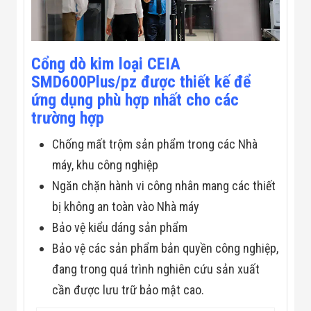
Flycam
Robot Tự Hành
Robot AI
THIẾT BỊ KIỂM
Cổng dò kim loại CEIA
SOÁT RA VÀO
Cổng Dò Kim
SMD600Plus/pz được thiết kế để
Loại
ứng dụng phù hợp nhất cho các
Máy Soi Hành
Lý (X-Ray)
trường hợp
Cổng Phân Làn
Tự Động
Chống mất trộm sản phẩm trong các Nhà
Nhận Diện
máy, khu công nghiệp
Khuôn Mặt
Hệ Thống Điện
Ngăn chặn hành vi công nhân mang các thiết
Nhẹ
bị không an toàn vào Nhà máy
Thiết Bị Theo
Ngành
Bảo vệ kiểu dáng sản phẩm
Thiết Bị Ngành
Thực Phẩm
Bảo vệ các sản phẩm bản quyền công nghiệp,
Thiết Bị Ngành
đang trong quá trình nghiên cứu sản xuất
Thực Phẩm
Matrixcope
cần được lưu trữ bảo mật cao.
Thiết Bị Ngành