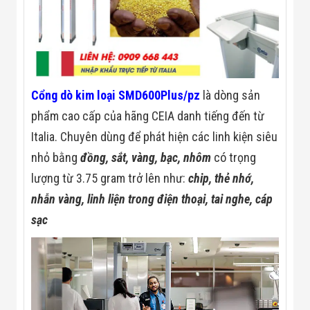
Màn Hình LED
Thiết Bị Chống
Ghi Âm
Máy X-Ray
Thực Phẩm
Máy Dò Kim
Loại Công
Cổng dò kim loại SMD600Plus/pz
là dòng sản
Nghiệp
Thiết Bị Công
phẩm cao cấp của hãng CEIA danh tiếng đến từ
Nghệ Cao
Ống Nhòm
Italia. Chuyên dùng để phát hiện các linh kiện siêu
Chuyên Dụng
nhỏ bằng
đồng, sắt, vàng, bạc, nhôm
có trọng
Đo Lực - Sức
Căng - Sức
lượng từ 3.75 gram trở lên như:
chip, thẻ nhớ,
Nén
nhẫn vàng, linh liện trong điện thoại, tai nghe, cáp
Máy Kiểm Tra
Khuyết Tật
sạc
Máy Kiểm Tra
Vết Nứt Sản
Phẩm
Máy Kiểm Tra
Bo Mạch Điện
Tử
Súng Bắn