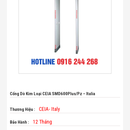
Bị Ngành Thủy
Sản - Đông
Lạnh
Giải Pháp Thiết
Bị Ngành Thực
Phẩm Đóng Gói
Giải Pháp Thiết
Bị Ngành May
Mặc - Giày Da
Giải Pháp Thiết
Bị Ngành Linh
Kiện Điện Tử
Giải Pháp Thiết
Bị Ngành Giáo
Dục
Giải Pháp Thiết
Bị Ngành Bán
Cổng Dò Kim Loại CEIA SMD600Plus/pz – Italia
Lẻ - Retail
Giải Pháp
Chuyên Dụng
CEIA- Italy
Thương Hiệu :
Ngành Công An
- Quân Đội
12 Tháng
Bảo Hành :
Giải Pháp Bãi
Giữ Xe Thông