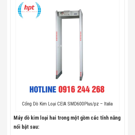
Công Nghiệp
Thiết Bị Ngành
Giáo Dục
Thiết Bị Ngành
Thủy Sản
Thiết Bị Ngành
Giày Da, Túi
Xách
Dự Án Triển
Khai
Dự Án Ngành
Thủy Sản
Dự Án Ngành
Thực Phẩm
Dự Án Ngành
Siêu Thị - Ngân
Hàng
Dự Án Ngành
Cổng Dò Kim Loại CEIA SMD600Plus/pz – Italia
Giáo Dục -
Trường Học
Dự Án Ngành
Máy dò kim loại hai trong một gồm các tính năng
Điện Tử
nổi bật sau:
Dự Án Ngành
Công An - Quân