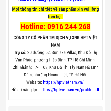
Mọi thông tin chi tiết về sản phẩm xin vui lòng
liên hệ:
Hotline: 0916 244 268
CÔNG TY CỔ PHẦN TM DỊCH VỤ XNK HPT VIỆT
NAM
Trụ sở:
20 đường 52, Sunlake Villas, Khu Đô Thị
Vạn Phúc, phường Hiệp Bình, TP. Hồ Chí Minh.
Chi nhánh:
17-TT03, Khu Đô Thị Tây Nam Hồ Linh
Đàm, phường Hoàng Liệt, TP. Hà Nội.
Website:
https://hptvietnam.vn/
Hồ sơ năng lực:
https://hptvietnam.vn/profile.pdf