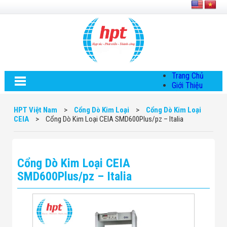
Trang Chủ
Giới Thiệu
Về HPT Việt
Nam
HPT Việt Nam
>
Cổng Dò Kim Loại
>
Cổng Dò Kim Loại
Hội Đồng Quản
CEIA
>
Cổng Dò Kim Loại CEIA SMD600Plus/pz – Italia
Trị
Chính Sách Quy
Định Chung
Chính Sách Bảo
Cổng Dò Kim Loại CEIA
Mật Thông Tin
Chiến Lược
SMD600Plus/pz – Italia
Phát Triển
Thông Tin
Chuyển Khoản
Giải Pháp
Giải Pháp Thiết