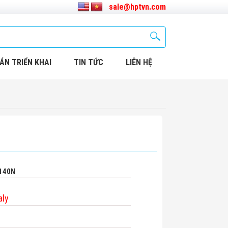
sale@hptvn.com
ÁN TRIỂN KHAI
TIN TỨC
LIÊN HỆ
D140N
aly