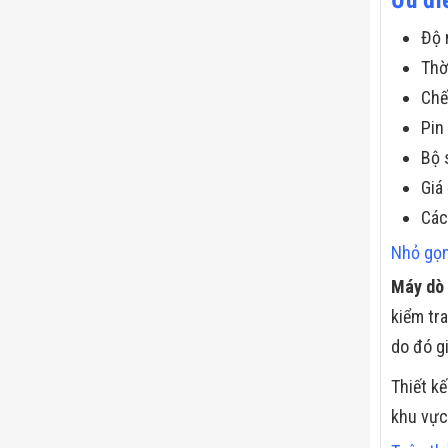
Độ 
Thờ
Chế
Pin
Bộ 
Giá
Các
Nhỏ gọn
Máy dò 
kiểm tr
do đó gi
Thiết k
khu vực