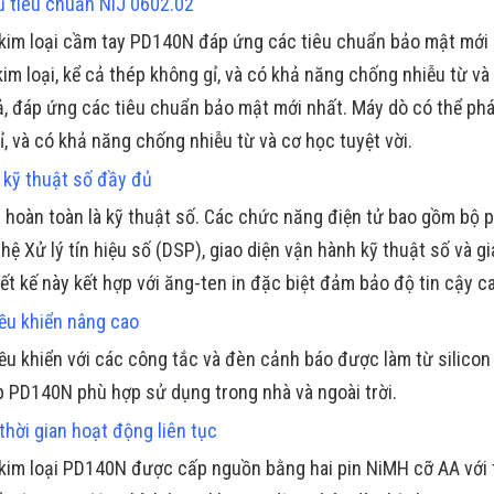
ủ tiêu chuẩn NIJ 0602.02
kim loại cầm tay PD140N đáp ứng các tiêu chuẩn bảo mật mới n
im loại, kể cả thép không gỉ, và có khả năng chống nhiễu từ và 
ả, đáp ứng các tiêu chuẩn bảo mật mới nhất. Máy dò có thể phát 
ỉ, và có khả năng chống nhiễu từ và cơ học tuyệt vời.
ế kỹ thuật số đầy đủ
hoàn toàn là kỹ thuật số. Các chức năng điện tử bao gồm bộ ph
hệ Xử lý tín hiệu số (DSP), giao diện vận hành kỹ thuật số và g
ết kế này kết hợp với ăng-ten in đặc biệt đảm bảo độ tin cậy ca
ều khiển nâng cao
ều khiển với các công tắc và đèn cảnh báo được làm từ silico
p PD140N phù hợp sử dụng trong nhà và ngoài trời.
thời gian hoạt động liên tục
kim loại PD140N được cấp nguồn bằng hai pin NiMH cỡ AA với t