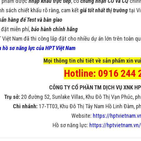
n phẩm được
nhập khẩu trực tiếp
, có
chứng nhận CO và CQ
chín
nh sách chiết khấu rõ ràng, cam kết
giá tốt nhất thị trường
tại V
sẵn hàng để Test và bàn giao
 đặt miễn phí,
bảo hành chính hãng
 Việt Nam đã thi công lắp đặt cho nhiều dự án lớn trên toàn q
 hồ sơ năng lực của HPT Việt Nam
Mọi thông tin chi tiết về sản phẩm xin vui
Hotline: 0916 244 
CÔNG TY CỔ PHẦN TM DỊCH VỤ XNK HP
Trụ sở:
20 đường 52, Sunlake Villas, Khu Đô Thị Vạn Phúc, ph
Chi nhánh:
17-TT03, Khu Đô Thị Tây Nam Hồ Linh Đàm, phư
Website:
https://hptvietnam.v
Hồ sơ năng lực:
https://hptvietnam.vn/