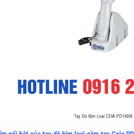
Tay Dò Kim Loại CEIA PD140N
ểm nổi bật của tay dò kim loại cầm tay Ceia P