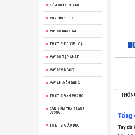
KIỂM SOÁT RA VÀO
MÀN HÌNH LED
MÁY DÒ KIM LOẠI
THIẾT BỊ DÒ KIM LOẠI
MÁY DÒ TẠP CHẤT
MÁY ĐẾM NGƯỜI
MÁY CHUYÊN DỤNG
THÔNG
THIẾT BỊ VĂN PHÒNG
CÂN KIỂM TRA TRỌNG
LƯỢNG
Tổng 
THIẾT BỊ GIÁO DỤC
Tay dò 