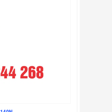
D140N