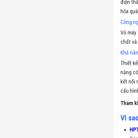
điện th
hóa quá
Công ng
Vỏ máy 
chất và
Khả năn
Thiết k
năng có
kết nối
cấu hìn
Tham k
Vì sa
HPT