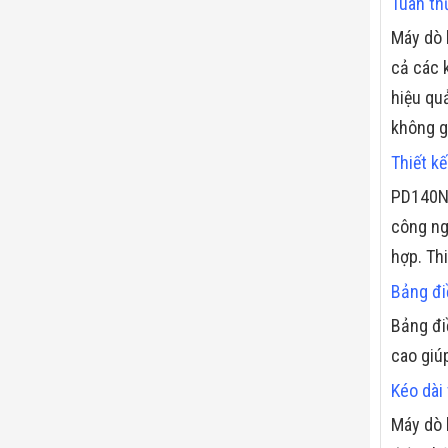
Tuân th
Máy dò 
cả các k
hiệu qu
không g
Thiết k
PD140N 
công ng
hợp. Thi
Bảng đi
Bảng đi
cao giú
Kéo dài 
Máy dò 