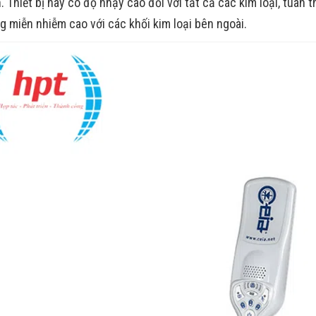
n. Thiết bị này có độ nhạy cao đối với tất cả các kim loại, tuâ
g miễn nhiễm cao với các khối kim loại bên ngoài.