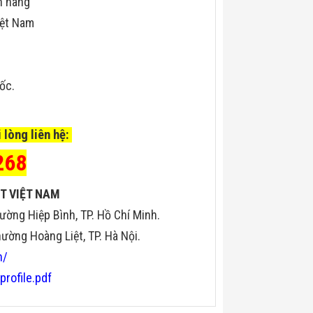
h hãng
iệt Nam
uốc.
 lòng liên hệ:
268
T VIỆT NAM
ường Hiệp Bình, TP. Hồ Chí Minh.
ờng Hoàng Liệt, TP. Hà Nội.
n/
profile.pdf