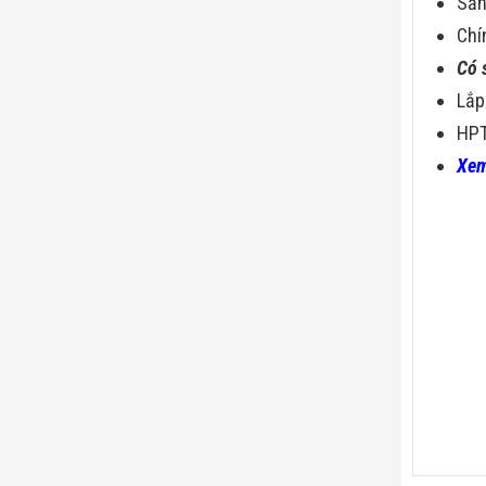
Sả
Chí
Có 
Lắp
HPT
Xem