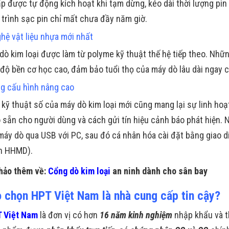
ấp được tự động kích hoạt khi tạm dừng, kéo dài thời lượng pin 
 trình sạc pin chỉ mất chưa đầy năm giờ.
hệ vật liệu nhựa mới nhất
dò kim loại được làm từ polyme kỹ thuật thế hệ tiếp theo. Nhữ
 độ bền cơ học cao, đảm bảo tuổi thọ của máy dò lâu dài ngay c
g cấu hình nâng cao
ế kỹ thuật số của máy dò kim loại mới cũng mang lại sự linh hoạ
 sẵn cho người dùng và cách gửi tín hiệu cảnh báo phát hiện. 
 máy dò qua USB với PC, sau đó cá nhân hóa cài đặt bằng giao
h HHMD).
hảo thêm về:
Cổng dò kim loại
an ninh dành cho sân bay
o chọn HPT Việt Nam là nhà cung cấp tin cậy?
 Việt Nam
là đơn vị có hơn
16 năm kinh nghiệm
nhập khẩu và t