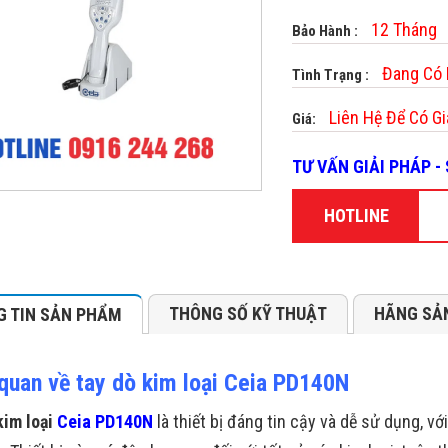
12 Tháng
Bảo Hành :
Đang Có
Tình Trạng :
Liên Hệ Để Có Gi
Giá:
TƯ VẤN GIẢI PHÁP 
HOTLINE
THÔNG SỐ KỸ THUẬT
HÃNG SẢ
 TIN SẢN PHẨM
quan về tay dò kim loại Ceia PD140N
kim loại
Ceia PD140N
là thiết bị đáng tin cậy và dễ sử dụng, vớ