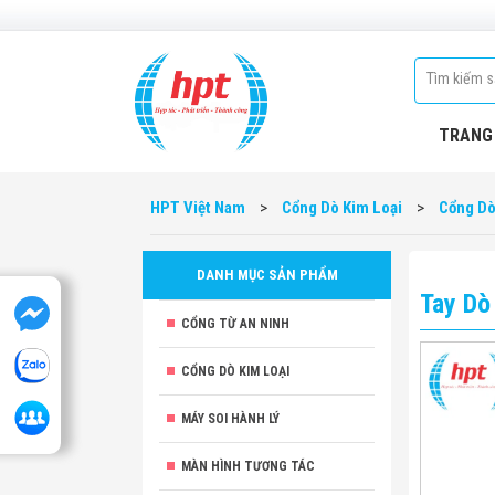
TRANG
HPT Việt Nam
>
Cổng Dò Kim Loại
>
Cổng Dò
DANH MỤC SẢN PHẨM
Tay Dò
CỔNG TỪ AN NINH
CỔNG DÒ KIM LOẠI
MÁY SOI HÀNH LÝ
MÀN HÌNH TƯƠNG TÁC