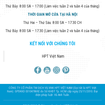
Thứ Bảy: 8:00 SA – 17:00 (Làm việc tuần 2 và tuần 4 của tháng)
THỜI GIAN MỞ CỬA TẠI HÀ NỘI
Thứ Hai – Thứ Sáu: 8:00 SA – 17:30 CH
Thứ Bảy: 8:00 SA – 17:30 (Làm việc tuần 2 và tuần 4 của tháng)
KẾT NỐI VỚI CHÚNG TÔI
HPT Việt Nam
CÔNG TY CỔ PHẦN TM DỊCH VỤ XNK HPT VIỆT NAM (Gọi tắt là HPT Việt
Nam). GPDKKD 0310478692 do Sở KHĐT Tp. HCM cấp ngày 25/11/2010. Đại
diện pháp luật: Vũ Anh Tuấn.