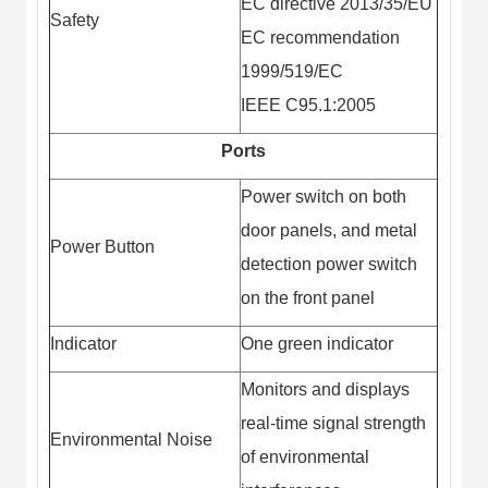
EC directive 2013/35/EU
Safety
EC recommendation
1999/519/EC
IEEE C95.1:2005
Ports
Power switch on both
door panels, and metal
Power Button
detection power switch
on the front panel
Indicator
One green indicator
Monitors and displays
real-time signal strength
Environmental Noise
of environmental