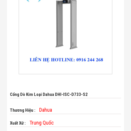
Bị Ngành Thủy
Sản - Đông
Lạnh
Giải Pháp Thiết
Bị Ngành Thực
Phẩm Đóng Gói
Giải Pháp Thiết
Bị Ngành May
Mặc - Giày Da
Giải Pháp Thiết
Bị Ngành Linh
Kiện Điện Tử
Giải Pháp Thiết
Bị Ngành Giáo
Dục
Giải Pháp Thiết
Bị Ngành Bán
Cổng Dò Kim Loại Dahua DHI-ISC-D733-S2
Lẻ - Retail
Giải Pháp
Chuyên Dụng
Dahua
Thương Hiệu :
Ngành Công An
- Quân Đội
Trung Quốc
Xuất Xứ :
Giải Pháp Bãi
Giữ Xe Thông