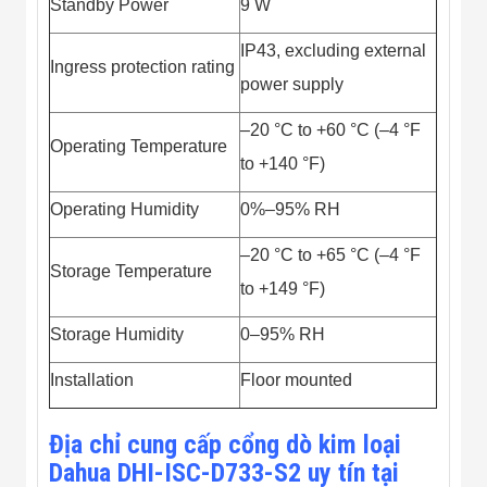
Standby Power
9 W
IP43, excluding external
Ingress protection rating
power supply
–20 °C to +60 °C (–4 °F
Operating Temperature
to +140 °F)
Operating Humidity
0%–95% RH
–20 °C to +65 °C (–4 °F
Storage Temperature
to +149 °F)
Storage Humidity
0–95% RH
Installation
Floor mounted
Địa chỉ cung cấp cổng dò kim loại
Dahua DHI-ISC-D733-S2 uy tín tại