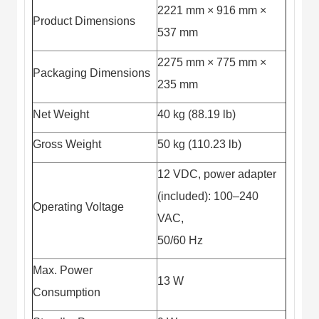
2221 mm × 916 mm ×
Product Dimensions
537 mm
2275 mm × 775 mm ×
Packaging Dimensions
235 mm
Net Weight
40 kg (88.19 lb)
Gross Weight
50 kg (110.23 lb)
12 VDC, power adapter
(included): 100–240
Operating Voltage
VAC,
50/60 Hz
Max. Power
13 W
Consumption