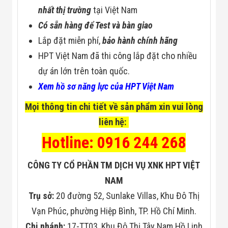
nhất thị trường
tại Việt Nam
Có sẵn hàng để Test và bàn giao
Lắp đặt miễn phí,
bảo hành chính hãng
HPT Việt Nam đã thi công lắp đặt cho nhiều
dự án lớn trên toàn quốc.
Xem hồ sơ năng lực của HPT Việt Nam
Mọi thông tin chi tiết về sản phẩm xin vui lòng
liên hệ:
Hotline: 0916 244 268
CÔNG TY CỔ PHẦN TM DỊCH VỤ XNK HPT VIỆT
NAM
Trụ sở:
20 đường 52, Sunlake Villas, Khu Đô Thị
Vạn Phúc, phường Hiệp Bình, TP. Hồ Chí Minh.
Chi nhánh:
17-TT03, Khu Đô Thị Tây Nam Hồ Linh