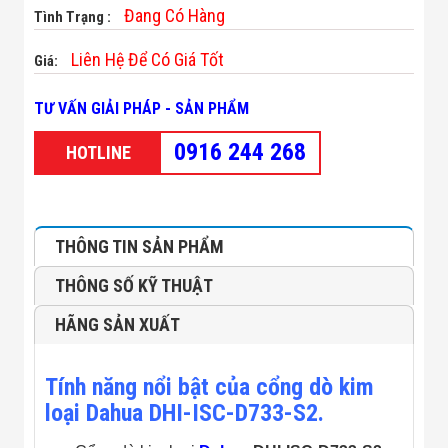
Minh
Đang Có Hàng
Tình Trạng :
Sản Phẩm
THIẾT BỊ AN
Liên Hệ Để Có Giá Tốt
Giá:
NINH
Camera Thông
TƯ VẤN GIẢI PHÁP - SẢN PHẨM
Minh
Cổng Từ Siêu
0916 244 268
Thị
HOTLINE
Máy Đếm
Người
Máy Dò Tìm
Thuốc Nổ
Phòng Chống
THÔNG TIN SẢN PHẨM
Khủng Bố
Camera Đo
THÔNG SỐ KỸ THUẬT
Thân Nhiệt
THIẾT BỊ
HÃNG SẢN XUẤT
CHUYÊN
DỤNG
Máy Dò Tạp
Tính năng nổi bật của cổng dò kim
Chất
loại Dahua DHI-ISC-D733-S2.
Màn Hình
Tương Tác