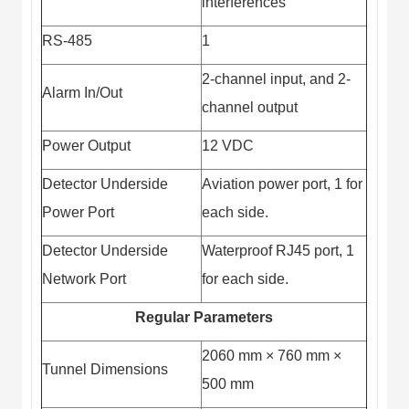
interferences
RS-485
1
2-channel input, and 2-
Alarm In/Out
channel output
Power Output
12 VDC
Detector Underside
Aviation power port, 1 for
Power Port
each side.
Detector Underside
Waterproof RJ45 port, 1
Network Port
for each side.
Regular Parameters
2060 mm × 760 mm ×
Tunnel Dimensions
500 mm