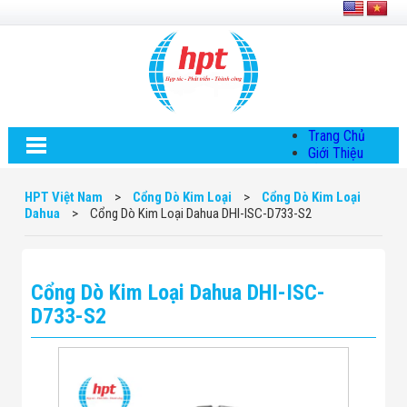
Trang Chủ
Giới Thiệu
Về HPT Việt
Nam
HPT Việt Nam
>
Cổng Dò Kim Loại
>
Cổng Dò Kim Loại
Hội Đồng Quản
Dahua
>
Cổng Dò Kim Loại Dahua DHI-ISC-D733-S2
Trị
Chính Sách Quy
Định Chung
Chính Sách Bảo
Cổng Dò Kim Loại Dahua DHI-ISC-
Mật Thông Tin
Chiến Lược
D733-S2
Phát Triển
Thông Tin
Chuyển Khoản
Giải Pháp
Giải Pháp Thiết