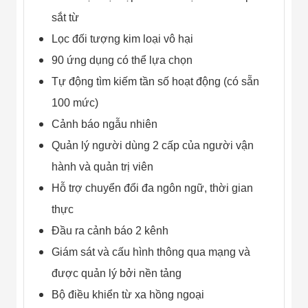
Công Nghiệp
Thiết Bị Ngành
sắt từ
Giáo Dục
Lọc đối tượng kim loại vô hại
Thiết Bị Ngành
Thủy Sản
90 ứng dụng có thể lựa chọn
Thiết Bị Ngành
Giày Da, Túi
Tự động tìm kiếm tần số hoạt động (có sẵn
Xách
100 mức)
Dự Án Triển
Khai
Cảnh báo ngẫu nhiên
Dự Án Ngành
Thủy Sản
Quản lý người dùng 2 cấp của người vận
Dự Án Ngành
hành và quản trị viên
Thực Phẩm
Dự Án Ngành
Hỗ trợ chuyển đổi đa ngôn ngữ, thời gian
Siêu Thị - Ngân
thực
Hàng
Dự Án Ngành
Đầu ra cảnh báo 2 kênh
Giáo Dục -
Trường Học
Giám sát và cấu hình thông qua mạng và
Dự Án Ngành
được quản lý bởi nền tảng
Điện Tử
Dự Án Ngành
Bộ điều khiển từ xa hồng ngoại
Công An - Quân