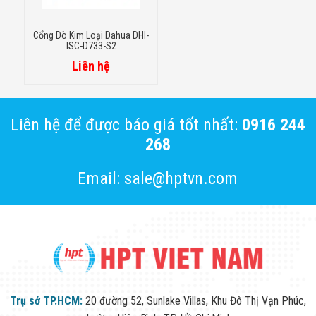
Cổng Dò Kim Loại Dahua DHI-
ISC-D733-S2
Liên hệ
Liên hệ để được báo giá tốt nhất:
0916 244
268
Email: sale@hptvn.com
Trụ sở TP.HCM:
20 đường 52, Sunlake Villas, Khu Đô Thị Vạn Phúc,