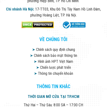
phường Hiệp Bình, TP. Hồ Chí Minh.
Chi nhánh Hà Nội:
17-TT03, Khu Đô Thị Tây Nam Hồ Linh Đàm,
phường Hoàng Liệt, TP. Hà Nội.
VỀ CHÚNG TÔI
➤
Chính sách quy định chung
➤
Chính sách bảo mật thông tin
➤
Hình ảnh HPT Việt Nam
➤
Chiến lược phát triển
➤
Thông tin chuyển khoản
THÔNG TIN KHÁC
THỜI GIAN MỞ CỬA TẠI TP.HCM
Thứ Hai – Thứ Sáu: 8:00 SA – 17:00 CH