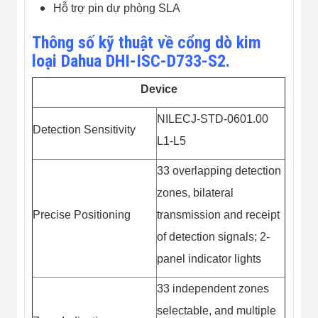
Đội
Hỗ trợ pin dự phòng SLA
Dự Án Khối Nhà
Máy
Thông số kỹ thuật về cổng dò kim
Dự Án Kho
loại Dahua DHI-ISC-D733-S2.
Xưởng -
Logistics
Tin Tức
Device
Tin Công Nghệ
Tin Khuyến Mãi
NILECJ-STD-0601.00
Tin Tuyển Dụng
Detection Sensitivity
L1-L5
Liên Hệ
33 overlapping detection
zones, bilateral
Precise Positioning
transmission and receipt
of detection signals; 2-
panel indicator lights
33 independent zones
selectable, and multiple