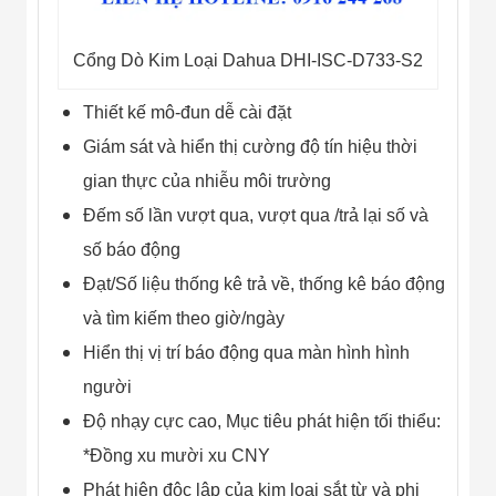
Flycam
Robot Tự Hành
Robot AI
Cổng Dò Kim Loại Dahua DHI-ISC-D733-S2
THIẾT BỊ KIỂM
SOÁT RA VÀO
Thiết kế mô-đun dễ cài đặt
Cổng Dò Kim
Loại
Giám sát và hiển thị cường độ tín hiệu thời
Máy Soi Hành
Lý (X-Ray)
gian thực của nhiễu môi trường
Cổng Phân Làn
Đếm số lần vượt qua, vượt qua /trả lại số và
Tự Động
Nhận Diện
số báo động
Khuôn Mặt
Đạt/Số liệu thống kê trả về, thống kê báo động
Hệ Thống Điện
Nhẹ
và tìm kiếm theo giờ/ngày
Thiết Bị Theo
Ngành
Hiển thị vị trí báo động qua màn hình hình
Thiết Bị Ngành
người
Thực Phẩm
Thiết Bị Ngành
Độ nhạy cực cao, Mục tiêu phát hiện tối thiểu:
Thực Phẩm
Matrixcope
*Đồng xu mười xu CNY
Thiết Bị Ngành
Phát hiện độc lập của kim loại sắt từ và phi