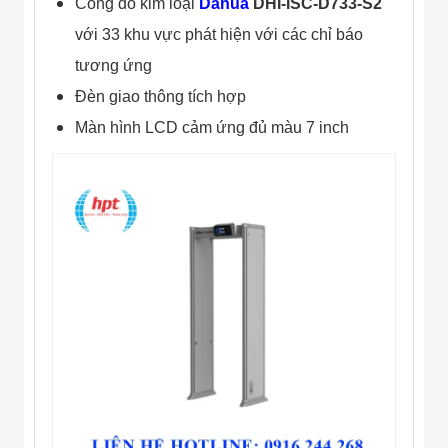
Cổng dò kim loại
Dahua
DHI-ISC-D733-S2
Màn Hình LED
Thiết Bị Chống
với 33 khu vực phát hiện với các chỉ báo
Ghi Âm
Máy X-Ray
tương ứng
Thực Phẩm
Đèn giao thông tích hợp
Máy Dò Kim
Loại Công
Màn hình LCD cảm ứng đủ màu 7 inch
Nghiệp
Thiết Bị Công
Nghệ Cao
Ống Nhòm
Chuyên Dụng
Đo Lực - Sức
Căng - Sức
Nén
Máy Kiểm Tra
Khuyết Tật
Máy Kiểm Tra
Vết Nứt Sản
Phẩm
Máy Kiểm Tra
Bo Mạch Điện
Tử
Súng Bắn