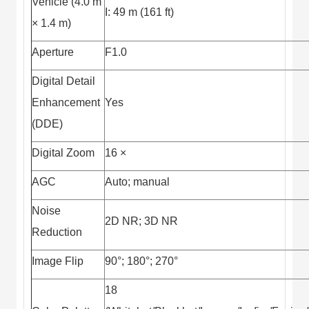
Vehicle (4.0 m
I: 49 m (161 ft)
× 1.4 m)
Aperture
F1.0
Digital Detail
Enhancement
Yes
(DDE)
Digital Zoom
16 ×
AGC
Auto; manual
Noise
2D NR; 3D NR
Reduction
Image Flip
90°; 180°; 270°
18