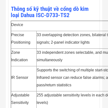
Công Nghiệp
Thiết Bị Ngành
Thông số kỹ thuật về cổng dò kim
Giáo Dục
Thiết Bị Ngành
loại Dahua ISC-D733-TS2
Thủy Sản
Thiết Bị Ngành
Device
Giày Da, Túi
Xách
Precise
33 overlapping detection zones, bilateral 
Dự Án Triển
Khai
Positioning
signals; 2-panel indicator lights
Dự Án Ngành
Thủy Sản
Zone
33 independent zones selectable, and mul
Dự Án Ngành
Indication
simultaneously
Thực Phẩm
Dự Án Ngành
Siêu Thị - Ngân
Supports the switching of multiple start-st
Hàng
IR Sensor
Infrared sensor can reduce false alarms; a
Dự Án Ngành
Giáo Dục -
pass/return statistics
Trường Học
Dự Án Ngành
Adjustable
255 adjustable sensitivity levels in each d
Điện Tử
Dự Án Ngành
Sensitivity
levels)
Công An - Quân