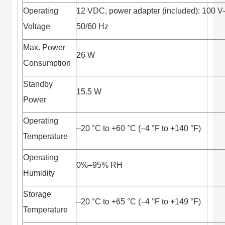
Operating
12 VDC, power adapter (included): 100 
Voltage
50/60 Hz
Max. Power
26 W
Consumption
Standby
15.5 W
Power
Operating
–20 °C
to
+60 °C (–4 °F to +140 °F)
Temperature
Operating
0%–95% RH
Humidity
Storage
–20 °C to +65 °C (–4 °F to +149 °F)
Temperature