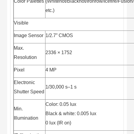
Color Palettes
(Whitehot/Blackhot/Ironrow/Icefire/Fusi
etc.)
Visible
Image Sensor
1/2.7” CMOS
Max.
2336 × 1752
Resolution
Pixel
4 MP
Electronic
1/30,000 s–1 s
Shutter Speed
Color: 0.05 lux
Min.
Black & white: 0.005 lux
Illumination
0 lux (IR on)