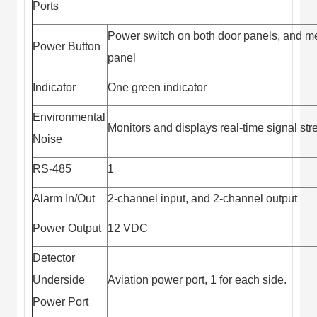
Ports
Power switch on both door panels, and met
Power Button
panel
Indicator
One green indicator
Environmental
Monitors and displays real-time signal str
Noise
RS-485
1
Alarm In/Out
2-channel input, and 2-channel output
Power Output
12 VDC
Detector
Underside
Aviation power port, 1 for each side.
Power Port