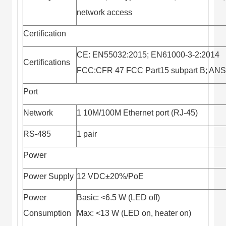
network access
Certification
CE: EN55032:2015; EN61000-3-2:2014
Certifications
FCC:CFR 47 FCC Part15 subpart B; ANS
Port
Network
1 10M/100M Ethernet port (RJ-45)
RS-485
1 pair
Power
Power Supply
12 VDC±20%/PoE
Power
Basic: <6.5 W (LED off)
Consumption
Max: <13 W (LED on, heater on)