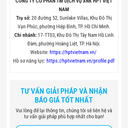
CÔNG TY CỔ PHẦN TM DỊCH VỤ XNK HPT VIỆT
NAM
Trụ sở:
20 đường 52, Sunlake Villas, Khu Đô Thị
Vạn Phúc, phường Hiệp Bình, TP. Hồ Chí Minh.
Chi nhánh:
17-TT03, Khu Đô Thị Tây Nam Hồ Linh
Đàm, phường Hoàng Liệt, TP. Hà Nội.
Website:
https://hptvietnam.vn/
Hồ sơ năng lực:
https://hptvietnam.vn/profile.pdf
TƯ VẤN GIẢI PHÁP VÀ NHẬN
BÁO GIÁ TỐT NHẤT
Vui lòng để lại thông tin, chúng tôi sẽ liên hệ và
tư vấn giải pháp phù hợp nhất cho bạn!