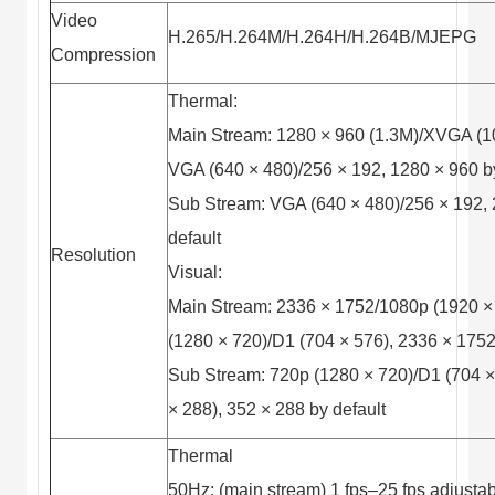
Video
H.265/H.264M/H.264H/H.264B/MJEPG
Compression
Thermal:
Main Stream: 1280 × 960 (1.3M)/XVGA (1
VGA (640 × 480)/256 × 192, 1280 × 960 by
Sub Stream: VGA (640 × 480)/256 × 192, 
default
Resolution
Visual:
Main Stream: 2336 × 1752/1080p (1920 ×
(1280 × 720)/D1 (704 × 576), 2336 × 1752
Sub Stream: 720p (1280 × 720)/D1 (704 ×
× 288), 352 × 288 by default
Thermal
50Hz: (main stream) 1 fps–25 fps adjustab