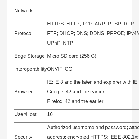
Network
HTTPS; HTTP; TCP; ARP; RTSP; RTP; 
Protocol
FTP; DHCP; DNS; DDNS; PPPOE; IPv4/
UPnP; NTP
Edge Storage
Micro SD card (256 G)
Interoperability
ONVIF; CGI
IE: IE 8 and the later, and explorer with IE
Browser
Google: 42 and the earlier
Firefox: 42 and the earlier
User/Host
10
Authorized username and password; att
Security
address; encrypted HTTPS; IEEE 802.1x; 