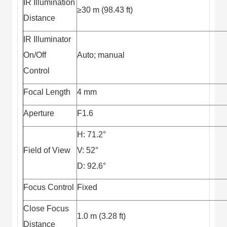
IR Illumination
≥30 m (98.43 ft)
Distance
IR Illuminator
On/Off
Auto; manual
Control
Focal Length
4 mm
Aperture
F1.6
H: 71.2°
Field of View
V: 52°
D: 92.6°
Focus Control
Fixed
Close Focus
1.0 m (3.28 ft)
Distance