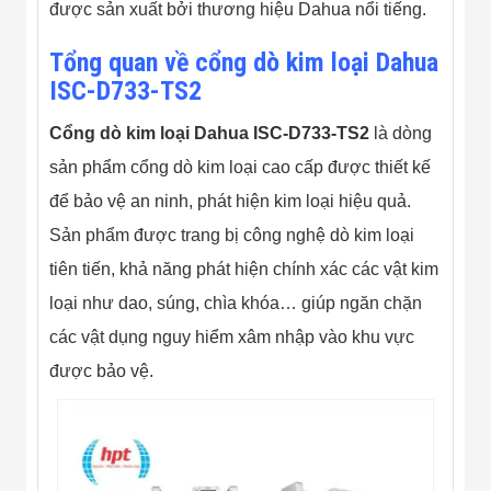
Màn Hình LED
được sản xuất bởi thương hiệu Dahua nổi tiếng.
Thiết Bị Chống
Ghi Âm
Tổng quan về cổng dò kim loại Dahua
Máy X-Ray
ISC-D733-TS2
Thực Phẩm
Máy Dò Kim
Loại Công
Cổng dò kim loại Dahua ISC-D733-TS2
là dòng
Nghiệp
sản phẩm cổng dò kim loại cao cấp được thiết kế
Thiết Bị Công
Nghệ Cao
để bảo vệ an ninh, phát hiện kim loại hiệu quả.
Ống Nhòm
Chuyên Dụng
Sản phẩm được trang bị công nghệ dò kim loại
Đo Lực - Sức
tiên tiến, khả năng phát hiện chính xác các vật kim
Căng - Sức
Nén
loại như dao, súng, chìa khóa… giúp ngăn chặn
Máy Kiểm Tra
các vật dụng nguy hiểm xâm nhập vào khu vực
Khuyết Tật
Máy Kiểm Tra
được bảo vệ.
Vết Nứt Sản
Phẩm
Máy Kiểm Tra
Bo Mạch Điện
Tử
Súng Bắn