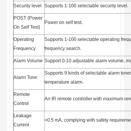
Đội
Security level
Supports 1-100 selectable security level.
Dự Án Khối Nhà
Máy
POST (Power
Dự Án Kho
Power on self test.
Xưởng -
On Self Test)
Logistics
Tin Tức
Operating
Supports 1-100 selectable operating freq
Tin Công Nghệ
Tin Khuyến Mãi
Frequency
frequency search.
Tin Tuyển Dụng
Liên Hệ
Alarm Volume
Support 0-10 adjustable alarm volume, m
Supports 9 kinds of selectable alarm tone
Alarm Tone
temperature alarm.
Remote
An IR remote controller with maximum remo
Control
Leakage
<0.5 mA, complying with safety requiremen
Current