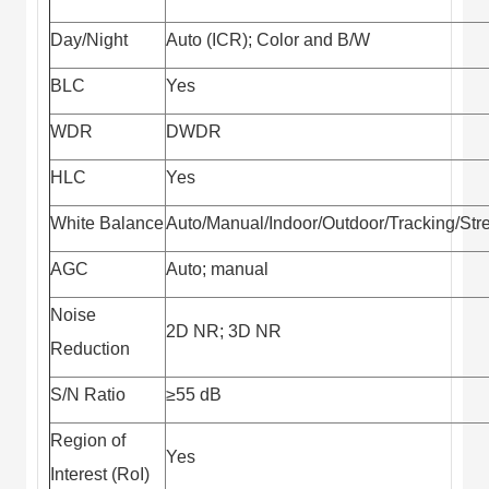
Day/Night
Auto (ICR); Color and B/W
BLC
Yes
WDR
DWDR
HLC
Yes
White Balance
Auto/Manual/Indoor/Outdoor/Tracking/Stre
AGC
Auto; manual
Noise
2D NR; 3D NR
Reduction
S/N Ratio
≥55 dB
Region of
Yes
Interest (RoI)