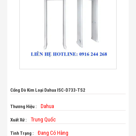
Bị Ngành Thủy
Sản - Đông
Lạnh
Giải Pháp Thiết
Bị Ngành Thực
Phẩm Đóng Gói
Giải Pháp Thiết
Bị Ngành May
Mặc - Giày Da
Giải Pháp Thiết
Bị Ngành Linh
Kiện Điện Tử
Giải Pháp Thiết
Bị Ngành Giáo
Dục
Giải Pháp Thiết
Cổng Dò Kim Loại Dahua ISC-D733-TS2
Bị Ngành Bán
Lẻ - Retail
Giải Pháp
Dahua
Thương Hiệu :
Chuyên Dụng
Ngành Công An
Trung Quốc
Xuất Xứ :
- Quân Đội
Giải Pháp Bãi
Đang Có Hàng
Tình Trạng :
Giữ Xe Thông