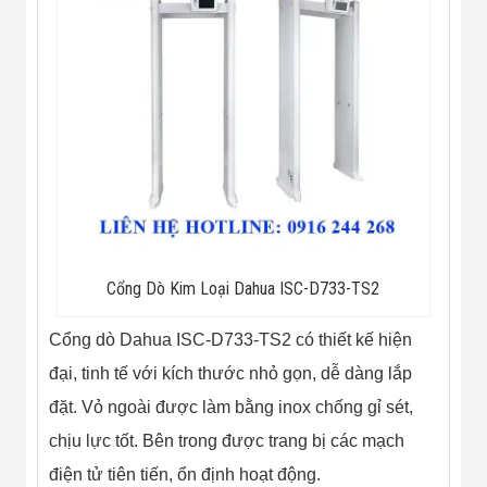
Flycam
Robot Tự Hành
Robot AI
THIẾT BỊ KIỂM
SOÁT RA VÀO
Cổng Dò Kim
Loại
Máy Soi Hành
Lý (X-Ray)
Cổng Phân Làn
Tự Động
Nhận Diện
Khuôn Mặt
Hệ Thống Điện
Cổng Dò Kim Loại Dahua ISC-D733-TS2
Nhẹ
Thiết Bị Theo
Cổng dò Dahua ISC-D733-TS2 có thiết kế hiện
Ngành
Thiết Bị Ngành
đại, tinh tế với kích thước nhỏ gọn, dễ dàng lắp
Thực Phẩm
Thiết Bị Ngành
đặt. Vỏ ngoài được làm bằng inox chống gỉ sét,
Thực Phẩm
chịu lực tốt. Bên trong được trang bị các mạch
Matrixcope
Thiết Bị Ngành
điện tử tiên tiến, ổn định hoạt động.