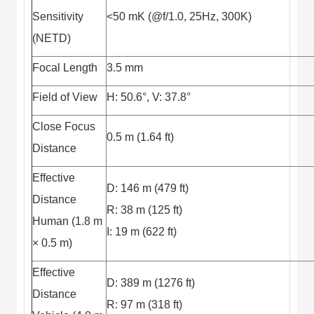
Sensitivity
<50 mK (@f/1.0, 25Hz, 300K)
(NETD)
Focal Length
3.5 mm
Field of View
H: 50.6°, V: 37.8°
Close Focus
0.5 m (1.64 ft)
Distance
Effective
D: 146 m (479 ft)
Distance
R: 38 m (125 ft)
Human (1.8 m
I: 19 m (622 ft)
× 0.5 m)
Effective
D: 389 m (1276 ft)
Distance
R: 97 m (318 ft)