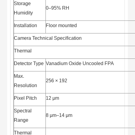
Storage
0–95% RH
Humidity
Installation
Floor mounted
Camera Technical Specification
Thermal
Detector Type
Vanadium Oxide Uncooled FPA
Max.
256 × 192
Resolution
Pixel Pitch
12 μm
Spectral
8 μm–14 μm
Range
Thermal