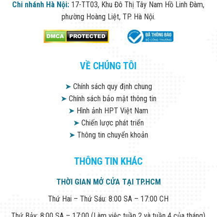
Chi nhánh Hà Nội:
17-TT03, Khu Đô Thị Tây Nam Hồ Linh Đàm,
phường Hoàng Liệt, TP. Hà Nội.
VỀ CHÚNG TÔI
➤
Chính sách quy định chung
➤
Chính sách bảo mật thông tin
➤
Hình ảnh HPT Việt Nam
➤
Chiến lược phát triển
➤
Thông tin chuyển khoản
THÔNG TIN KHÁC
THỜI GIAN MỞ CỬA TẠI TP.HCM
Thứ Hai – Thứ Sáu: 8:00 SA – 17:00 CH
Thứ Bảy: 8:00 SA – 17:00 (Làm việc tuần 2 và tuần 4 của tháng)