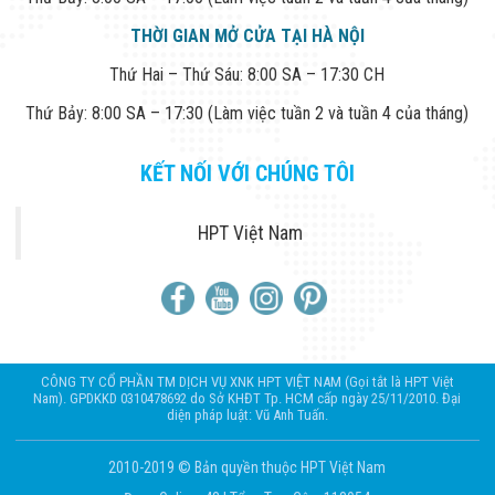
THỜI GIAN MỞ CỬA TẠI HÀ NỘI
Thứ Hai – Thứ Sáu: 8:00 SA – 17:30 CH
Thứ Bảy: 8:00 SA – 17:30 (Làm việc tuần 2 và tuần 4 của tháng)
KẾT NỐI VỚI CHÚNG TÔI
HPT Việt Nam
CÔNG TY CỔ PHẦN TM DỊCH VỤ XNK HPT VIỆT NAM (Gọi tắt là HPT Việt
Nam). GPDKKD 0310478692 do Sở KHĐT Tp. HCM cấp ngày 25/11/2010. Đại
diện pháp luật: Vũ Anh Tuấn.
2010-2019 © Bản quyền thuộc HPT Việt Nam