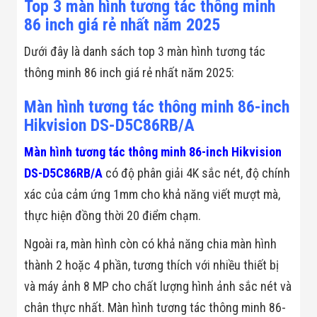
Top 3 màn hình tương tác thông minh
Đội
Dự Án Khối Nhà
86 inch giá rẻ nhất năm 2025
Máy
Dự Án Kho
Dưới đây là danh sách top 3 màn hình tương tác
Xưởng -
thông minh 86 inch giá rẻ nhất năm 2025:
Logistics
Tin Tức
Tin Công Nghệ
Màn hình tương tác thông minh 86-inch
Tin Khuyến Mãi
Hikvision DS-D5C86RB/A
Tin Tuyển Dụng
Liên Hệ
Màn hình tương tác thông minh 86-inch Hikvision
DS-D5C86RB/A
có độ phân giải 4K sắc nét, độ chính
xác của cảm ứng 1mm cho khả năng viết mượt mà,
thực hiện đồng thời 20 điểm chạm.
Ngoài ra, màn hình còn có khả năng chia màn hình
thành 2 hoặc 4 phần, tương thích với nhiều thiết bị
và máy ảnh 8 MP cho chất lượng hình ảnh sắc nét và
chân thực nhất. Màn hình tương tác thông minh 86-