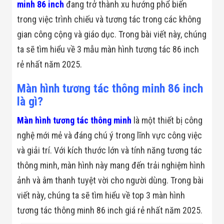
Bị Ngành Thủy
minh 86 inch
đang trở thành xu hướng phổ biến
Sản - Đông
trong việc trình chiếu và tương tác trong các không
Lạnh
Giải Pháp Thiết
gian công cộng và giáo dục. Trong bài viết này, chúng
Bị Ngành Thực
ta sẽ tìm hiểu về 3 mẫu màn hình tương tác 86 inch
Phẩm Đóng Gói
Giải Pháp Thiết
rẻ nhất năm 2025.
Bị Ngành May
Mặc - Giày Da
Màn hình tương tác thông minh 86 inch
Giải Pháp Thiết
Bị Ngành Linh
là gì?
Kiện Điện Tử
Giải Pháp Thiết
Màn hình tương tác thông minh
là một thiết bị công
Bị Ngành Giáo
nghệ mới mẻ và đáng chú ý trong lĩnh vực công việc
Dục
Giải Pháp Thiết
và giải trí. Với kích thước lớn và tính năng tương tác
Bị Ngành Bán
Lẻ - Retail
thông minh, màn hình này mang đến trải nghiệm hình
Giải Pháp
ảnh và âm thanh tuyệt vời cho người dùng. Trong bài
Chuyên Dụng
Ngành Công An
viết này, chúng ta sẽ tìm hiểu về top 3 màn hình
- Quân Đội
tương tác thông minh 86 inch giá rẻ nhất năm 2025.
Giải Pháp Bãi
Giữ Xe Thông