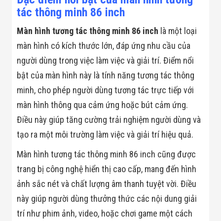
Màn Hình LED
tác thông minh 86 inch
Thiết Bị Chống
Ghi Âm
Máy X-Ray
Màn hình tương tác thông minh 86 inch
là một loại
Thực Phẩm
màn hình có kích thước lớn, đáp ứng nhu cầu của
Máy Dò Kim
Loại Công
người dùng trong việc làm việc và giải trí. Điểm nổi
Nghiệp
bật của màn hình này là tính năng tương tác thông
Thiết Bị Công
Nghệ Cao
minh, cho phép người dùng tương tác trực tiếp với
Ống Nhòm
màn hình thông qua cảm ứng hoặc bút cảm ứng.
Chuyên Dụng
Đo Lực - Sức
Điều này giúp tăng cường trải nghiệm người dùng và
Căng - Sức
Nén
tạo ra một môi trường làm việc và giải trí hiệu quả.
Máy Kiểm Tra
Khuyết Tật
Màn hình tương tác thông minh 86 inch cũng được
Máy Kiểm Tra
trang bị công nghệ hiển thị cao cấp, mang đến hình
Vết Nứt Sản
Phẩm
ảnh sắc nét và chất lượng âm thanh tuyệt vời. Điều
Máy Kiểm Tra
này giúp người dùng thưởng thức các nội dung giải
Bo Mạch Điện
Tử
trí như phim ảnh, video, hoặc chơi game một cách
Súng Bắn