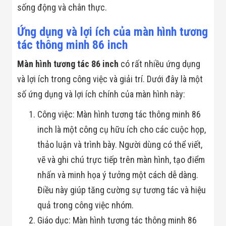
Flycam
sống động và chân thực.
Robot Tự Hành
Robot AI
Ứng dụng và lợi ích của màn hình tương
THIẾT BỊ KIỂM
tác thông minh 86 inch
SOÁT RA VÀO
Cổng Dò Kim
Màn hình tương tác 86 inch
có rất nhiều ứng dụng
Loại
Máy Soi Hành
và lợi ích trong công việc và giải trí. Dưới đây là một
Lý (X-Ray)
Cổng Phân Làn
số ứng dụng và lợi ích chính của màn hình này:
Tự Động
Nhận Diện
Công việc: Màn hình tương tác thông minh 86
Khuôn Mặt
inch là một công cụ hữu ích cho các cuộc họp,
Hệ Thống Điện
Nhẹ
thảo luận và trình bày. Người dùng có thể viết,
Thiết Bị Theo
vẽ và ghi chú trực tiếp trên màn hình, tạo điểm
Ngành
Thiết Bị Ngành
nhấn và minh họa ý tưởng một cách dễ dàng.
Thực Phẩm
Thiết Bị Ngành
Điều này giúp tăng cường sự tương tác và hiệu
Thực Phẩm
quả trong công việc nhóm.
Matrixcope
Thiết Bị Ngành
Giáo dục: Màn hình tương tác thông minh 86