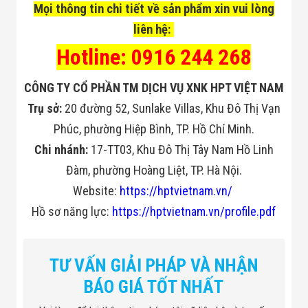
Mọi thông tin chi tiết về sản phẩm xin vui lòng
liên hệ:
Hotline: 0916 244 268
CÔNG TY CỔ PHẦN TM DỊCH VỤ XNK HPT VIỆT NAM
Trụ sở:
20 đường 52, Sunlake Villas, Khu Đô Thị Vạn
Phúc, phường Hiệp Bình, TP. Hồ Chí Minh.
Chi nhánh:
17-TT03, Khu Đô Thị Tây Nam Hồ Linh
Đàm, phường Hoàng Liệt, TP. Hà Nội.
Website:
https://hptvietnam.vn/
Hồ sơ năng lực:
https://hptvietnam.vn/profile.pdf
TƯ VẤN GIẢI PHÁP VÀ NHẬN
BÁO GIÁ TỐT NHẤT