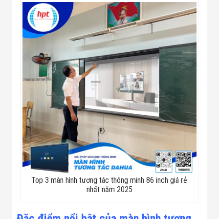
Minh
Sản Phẩm
THIẾT BỊ AN
NINH
Camera Thông
Minh
Cổng Từ Siêu
Thị
Máy Đếm
Người
Máy Dò Tìm
Thuốc Nổ
Phòng Chống
Khủng Bố
Camera Đo
Thân Nhiệt
THIẾT BỊ
CHUYÊN
DỤNG
Top 3 màn hình tương tác thông minh 86 inch giá rẻ
Máy Dò Tạp
nhất năm 2025
Chất
Màn Hình
Tương Tác
Đặc điểm nổi bật của màn hình tương