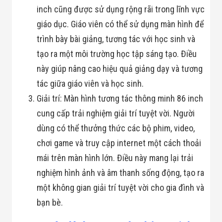
Công Nghiệp
inch cũng được sử dụng rộng rãi trong lĩnh vực
Thiết Bị Ngành
Giáo Dục
giáo dục. Giáo viên có thể sử dụng màn hình để
Thiết Bị Ngành
Thủy Sản
trình bày bài giảng, tương tác với học sinh và
Thiết Bị Ngành
tạo ra một môi trường học tập sáng tạo. Điều
Giày Da, Túi
Xách
này giúp nâng cao hiệu quả giảng dạy và tương
Dự Án Triển
tác giữa giáo viên và học sinh.
Khai
Dự Án Ngành
Giải trí: Màn hình tương tác thông minh 86 inch
Thủy Sản
cung cấp trải nghiệm giải trí tuyệt vời. Người
Dự Án Ngành
Thực Phẩm
dùng có thể thưởng thức các bộ phim, video,
Dự Án Ngành
chơi game và truy cập internet một cách thoải
Siêu Thị - Ngân
Hàng
mái trên màn hình lớn. Điều này mang lại trải
Dự Án Ngành
Giáo Dục -
nghiệm hình ảnh và âm thanh sống động, tạo ra
Trường Học
một không gian giải trí tuyệt vời cho gia đình và
Dự Án Ngành
Điện Tử
bạn bè.
Dự Án Ngành
Công An - Quân