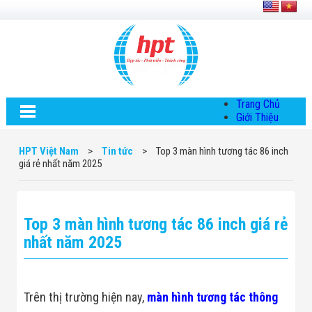
Trang Chủ
Giới Thiệu
Về HPT Việt
Nam
HPT Việt Nam
>
Tin tức
>
Top 3 màn hình tương tác 86 inch
Hội Đồng Quản
giá rẻ nhất năm 2025
Trị
Chính Sách Quy
Định Chung
Chính Sách Bảo
Top 3 màn hình tương tác 86 inch giá rẻ
Mật Thông Tin
Chiến Lược
nhất năm 2025
Phát Triển
Thông Tin
Chuyển Khoản
Giải Pháp
Trên thị trường hiện nay,
màn hình tương tác thông
Giải Pháp Thiết