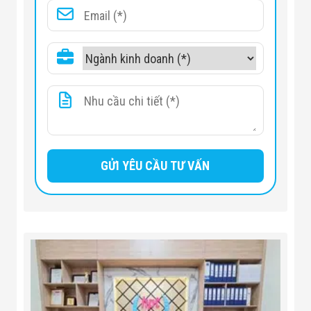
45 kg (99.2 lb)
Net Weight
Gross Weight
52 (with camera)
12V, 100-240V AC Power adapter
Operating
included in the package
Voltage
Max Power
23W
Consumption
Standby Power
Consumption
10W