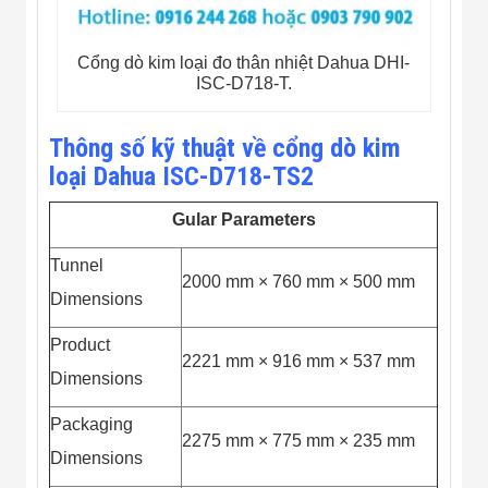
Công Nghiệp
Thiết Bị Ngành
Giáo Dục
Thiết Bị Ngành
Cổng dò kim loại đo thân nhiệt Dahua DHI-
Thủy Sản
ISC-D718-T.
Thiết Bị Ngành
Giày Da, Túi
Thông số kỹ thuật về cổng dò kim
Xách
Dự Án Triển
loại Dahua ISC-D718-TS2
Khai
Dự Án Ngành
Gular Parameters
Thủy Sản
Dự Án Ngành
Tunnel
Thực Phẩm
2000 mm × 760 mm × 500 mm
Dự Án Ngành
Dimensions
Siêu Thị - Ngân
Hàng
Product
Dự Án Ngành
2221 mm × 916 mm × 537 mm
Giáo Dục -
Dimensions
Trường Học
Dự Án Ngành
Packaging
Điện Tử
2275 mm × 775 mm × 235 mm
Dự Án Ngành
Dimensions
Công An - Quân