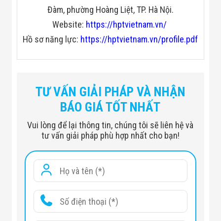
Đàm, phường Hoàng Liệt, TP. Hà Nội.
Website:
https://hptvietnam.vn/
Hồ sơ năng lực:
https://hptvietnam.vn/profile.pdf
Overall Exterior
2210 mm × 928 mm × 572 mm
Size
(87.0" × 36.5" × 22.5")
TƯ VẤN GIẢI PHÁP VÀ NHẬN
BÁO GIÁ TỐT NHẤT
Passageway
1950 mm × 714 mm × 572 mm
Vui lòng để lại thông tin, chúng tôi sẽ liên hệ và
Interior Size
(76.8" × 28.1" × 22.5")
tư vấn giải pháp phù hợp nhất cho bạn!
2409 mm × 868 mm × 304 mm
(94.8" × 34.2" × 12.0")
Packing Size