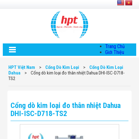
Trang Chủ
Giới Thiệu
Về HPT Việt
Nam
HPT Việt Nam
>
Cổng Dò Kim Loại
>
Cổng Dò Kim Loại
Hội Đồng Quản
Dahua
>
Cổng dò kim loại đo thân nhiệt Dahua DHI-ISC-D718-
Trị
TS2
Chính Sách Quy
Định Chung
Chính Sách Bảo
Mật Thông Tin
Cổng dò kim loại đo thân nhiệt Dahua
Chiến Lược
Phát Triển
DHI-ISC-D718-TS2
Thông Tin
Chuyển Khoản
Giải Pháp
Giải Pháp Thiết