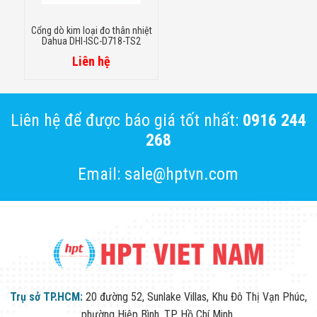
Cổng dò kim loại đo thân nhiệt
Dahua DHI-ISC-D718-TS2
Liên hệ
Liên hệ để được báo giá tốt nhất:
0916 244
268
Email: sale@hptvn.com
Trụ sở TP.HCM:
20 đường 52, Sunlake Villas, Khu Đô Thị Vạn Phúc,
phường Hiệp Bình, TP. Hồ Chí Minh.