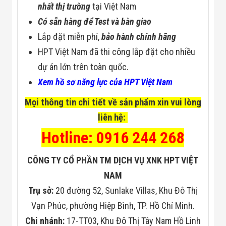
nhất thị trường
tại Việt Nam
Có sẵn hàng để Test và bàn giao
Lắp đặt miễn phí,
bảo hành chính hãng
HPT Việt Nam đã thi công lắp đặt cho nhiều
dự án lớn trên toàn quốc.
Xem hồ sơ năng lực của HPT Việt Nam
Mọi thông tin chi tiết về sản phẩm xin vui lòng
liên hệ:
Hotline: 0916 244 268
CÔNG TY CỔ PHẦN TM DỊCH VỤ XNK HPT VIỆT
NAM
Trụ sở:
20 đường 52, Sunlake Villas, Khu Đô Thị
Vạn Phúc, phường Hiệp Bình, TP. Hồ Chí Minh.
Chi nhánh:
17-TT03, Khu Đô Thị Tây Nam Hồ Linh