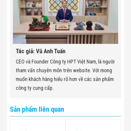
–20°C to +65°C (–4°F to +149°F)
Operating
Temperature
Operating
0%–95%
Tác giả: Vũ Anh Tuấn
Humidity
CEO và Founder Công ty HPT Việt Nam, là người
tham vấn chuyên môn trên website. Với mong
Storage
–20°C to +70°C (–4°F to +158°F)
muốn khách hàng hiểu rõ hơn về các sản phẩm
Temperature
công ty cung cấp.
Storage Humidity
0–95% RH
Sản phẩm liên quan
Working
1–100 frequencies
Frequency