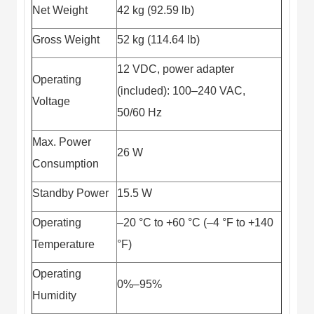
Đội
Net Weight
42 kg (92.59 lb)
Dự Án Khối Nhà
Máy
Gross Weight
52 kg (114.64 lb)
Dự Án Kho
Xưởng -
12 VDC, power adapter
Logistics
Operating
Tin Tức
(included): 100–240 VAC,
Tin Công Nghệ
Voltage
50/60 Hz
Tin Khuyến Mãi
Tin Tuyển Dụng
Liên Hệ
Max. Power
26 W
Consumption
Standby Power
15.5 W
Operating
–20 °C to +60 °C (–4 °F to +140
Temperature
°F)
Operating
0%–95%
Humidity