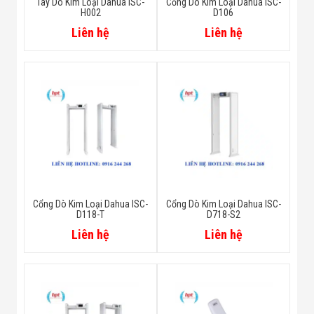
2014/30/EU
Tay Dò Kim Loại Dahua ISC-
Cổng Dò Kim Loại Dahua ISC-
Certifications
H002
D106
FCC: 47 CFR FCC Part 15, Subpart
Liên hệ
Liên hệ
B
Cổng Dò Kim Loại Dahua ISC-
Cổng Dò Kim Loại Dahua ISC-
D118-T
D718-S2
Liên hệ
Liên hệ