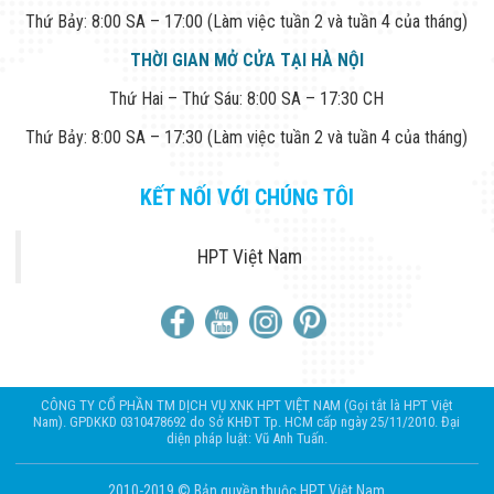
Thứ Bảy: 8:00 SA – 17:00 (Làm việc tuần 2 và tuần 4 của tháng)
THỜI GIAN MỞ CỬA TẠI HÀ NỘI
Thứ Hai – Thứ Sáu: 8:00 SA – 17:30 CH
Thứ Bảy: 8:00 SA – 17:30 (Làm việc tuần 2 và tuần 4 của tháng)
KẾT NỐI VỚI CHÚNG TÔI
HPT Việt Nam
CÔNG TY CỔ PHẦN TM DỊCH VỤ XNK HPT VIỆT NAM (Gọi tắt là HPT Việt
Nam). GPDKKD 0310478692 do Sở KHĐT Tp. HCM cấp ngày 25/11/2010. Đại
diện pháp luật: Vũ Anh Tuấn.
2010-2019 © Bản quyền thuộc HPT Việt Nam