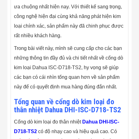
Màn Hình LED
ưa chuộng nhất hiện nay. Với thiết kế sang trọng,
Thiết Bị Chống
Ghi Âm
công nghệ hiện đại cùng khả năng phát hiện kim
Máy X-Ray
Thực Phẩm
loại chính xác, sản phẩm này đã chinh phục được
Máy Dò Kim
rất nhiều khách hàng.
Loại Công
Nghiệp
Trong bài viết này, mình sẽ cung cấp cho các bạn
Thiết Bị Công
Nghệ Cao
những thông tin đầy đủ và chi tiết nhất về cổng dò
Ống Nhòm
Chuyên Dụng
kim loại Dahua ISC-D718-TS2, hy vọng sẽ giúp
Đo Lực - Sức
các bạn có cái nhìn tổng quan hơn về sản phẩm
Căng - Sức
Nén
này để có quyết định mua hàng đúng đắn nhất.
Máy Kiểm Tra
Khuyết Tật
Tổng quan về cổng dò kim loại đo
Máy Kiểm Tra
Vết Nứt Sản
thân nhiệt Dahua DHI-ISC-D718-TS2
Phẩm
Máy Kiểm Tra
Cổng dò kim loại đo thân nhiệt
Dahua DHI-ISC-
Bo Mạch Điện
Tử
D718-TS2
có độ nhạy cao và hiệu quả cao. Có
Súng Bắn