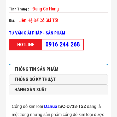
Minh
Đang Có Hàng
Sản Phẩm
Tình Trạng :
THIẾT BỊ AN
NINH
Liên Hệ Để Có Giá Tốt
Giá:
Camera Thông
Minh
TƯ VẤN GIẢI PHÁP - SẢN PHẨM
Cổng Từ Siêu
Thị
0916 244 268
Máy Đếm
HOTLINE
Người
Máy Dò Tìm
Thuốc Nổ
Phòng Chống
Khủng Bố
THÔNG TIN SẢN PHẨM
Camera Đo
Thân Nhiệt
THÔNG SỐ KỸ THUẬT
THIẾT BỊ
CHUYÊN
HÃNG SẢN XUẤT
DỤNG
Máy Dò Tạp
Chất
Cổng dò kim loại
Dahua
ISC-D718-TS2
đang là
Màn Hình
Tương Tác
một trong những sản phẩm cổng dò kim loại được