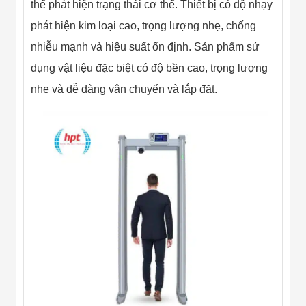
thể phát hiện trạng thái cơ thể. Thiết bị có độ nhạy
Flycam
Robot Tự Hành
phát hiện kim loại cao, trọng lượng nhẹ, chống
Robot AI
nhiễu mạnh và hiệu suất ổn định. Sản phẩm sử
THIẾT BỊ KIỂM
SOÁT RA VÀO
dụng vật liệu đặc biệt có độ bền cao, trọng lượng
Cổng Dò Kim
Loại
nhẹ và dễ dàng vận chuyển và lắp đặt.
Máy Soi Hành
Lý (X-Ray)
Cổng Phân Làn
Tự Động
Nhận Diện
Khuôn Mặt
Hệ Thống Điện
Nhẹ
Thiết Bị Theo
Ngành
Thiết Bị Ngành
Thực Phẩm
Thiết Bị Ngành
Thực Phẩm
Matrixcope
Thiết Bị Ngành