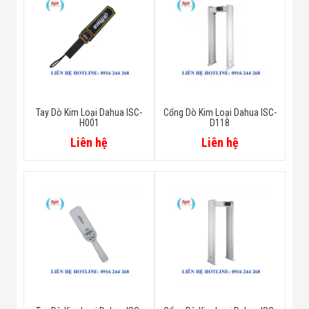
Bottom Panel
Aviation power connector, 1 on
Port
each side
Tay Dò Kim Loại Dahua ISC-
Cổng Dò Kim Loại Dahua ISC-
H001
D118
Bottom Panel
Liên hệ
Liên hệ
Network Port
RJ-45, 1 on each side
GB15210-2018 IEC 60068-2-1
IEC 60068-2-2
CE-LVD: EN62368-1
CE-EMC: Electromagnetic
Compatibility Directive