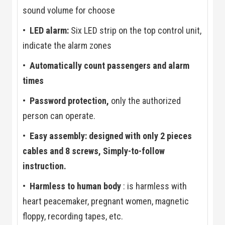
Công Nghiệp
sound volume for choose
Thiết Bị Ngành
Giáo Dục
Thiết Bị Ngành
•
LED alarm:
Six LED strip on the top control unit,
Thủy Sản
indicate the alarm zones
Thiết Bị Ngành
Giày Da, Túi
•
Automatically count passengers and alarm
Xách
Dự Án Triển
times
Khai
Dự Án Ngành
•
Password protection,
only the authorized
Thủy Sản
person can operate.
Dự Án Ngành
Thực Phẩm
•
Easy assembly: designed with only 2 pieces
Dự Án Ngành
Siêu Thị - Ngân
cables and 8 screws, Simply-to-follow
Hàng
Dự Án Ngành
instruction.
Giáo Dục -
Trường Học
•
Harmless to human body
: is harmless with
Dự Án Ngành
heart peacemaker, pregnant women, magnetic
Điện Tử
Dự Án Ngành
floppy, recording tapes, etc.
Công An - Quân