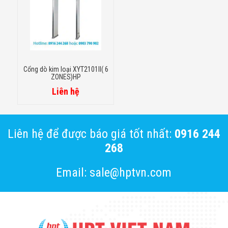
Cổng dò kim loại XYT2101II( 6
ZONES)HP
Liên hệ
Liên hệ để được báo giá tốt nhất:
0916 244
268
Email: sale@hptvn.com