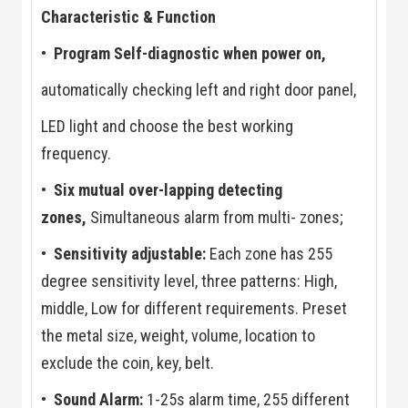
Flycam
Characteristic & Function
Robot Tự Hành
Robot AI
•
Program Self-diagnostic when power on,
THIẾT BỊ KIỂM
SOÁT RA VÀO
automatically checking left and right door panel,
Cổng Dò Kim
Loại
LED light and choose the best working
Máy Soi Hành
Lý (X-Ray)
frequency.
Cổng Phân Làn
Tự Động
•
Six mutual over-lapping detecting
Nhận Diện
zones,
Simultaneous alarm from multi- zones;
Khuôn Mặt
Hệ Thống Điện
•
Sensitivity adjustable:
Each zone has 255
Nhẹ
Thiết Bị Theo
degree sensitivity level, three patterns: High,
Ngành
Thiết Bị Ngành
middle, Low for different requirements. Preset
Thực Phẩm
the metal size, weight, volume, location to
Thiết Bị Ngành
Thực Phẩm
exclude the coin, key, belt.
Matrixcope
Thiết Bị Ngành
•
Sound Alarm:
1-25s alarm time, 255 different