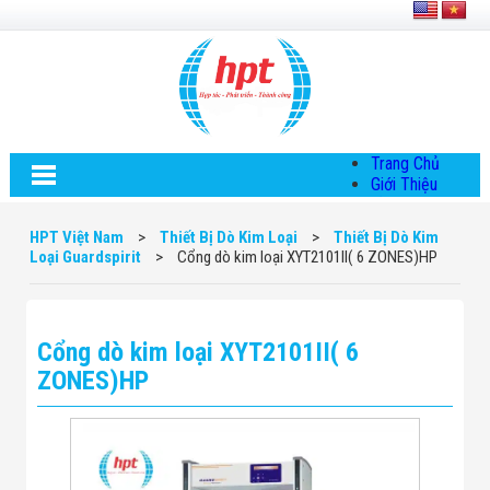
Trang Chủ
Giới Thiệu
Về HPT Việt
Nam
HPT Việt Nam
>
Thiết Bị Dò Kim Loại
>
Thiết Bị Dò Kim
Hội Đồng Quản
Loại Guardspirit
>
Cổng dò kim loại XYT2101II( 6 ZONES)HP
Trị
Chính Sách Quy
Định Chung
Chính Sách Bảo
Cổng dò kim loại XYT2101II( 6
Mật Thông Tin
Chiến Lược
ZONES)HP
Phát Triển
Thông Tin
Chuyển Khoản
Giải Pháp
Giải Pháp Thiết