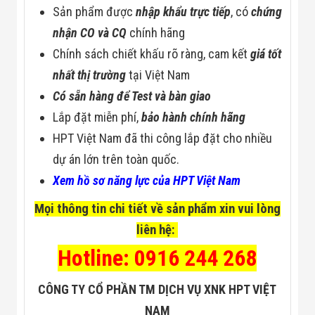
Sản phẩm được
nhập khẩu trực tiếp
, có
chứng
nhận CO và CQ
chính hãng
Chính sách chiết khấu rõ ràng, cam kết
giá tốt
nhất thị trường
tại Việt Nam
Có sẵn hàng để Test và bàn giao
Lắp đặt miễn phí,
bảo hành chính hãng
HPT Việt Nam đã thi công lắp đặt cho nhiều
dự án lớn trên toàn quốc.
Xem hồ sơ năng lực của HPT Việt Nam
Mọi thông tin chi tiết về sản phẩm xin vui lòng
liên hệ:
Hotline: 0916 244 268
CÔNG TY CỔ PHẦN TM DỊCH VỤ XNK HPT VIỆT
NAM