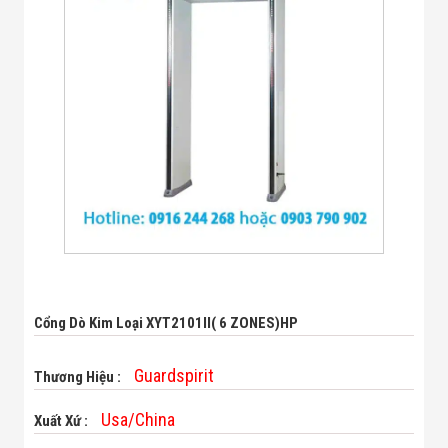
Bị Ngành Thủy
Sản - Đông
Lạnh
Giải Pháp Thiết
Bị Ngành Thực
Phẩm Đóng Gói
Giải Pháp Thiết
Bị Ngành May
Mặc - Giày Da
Giải Pháp Thiết
Bị Ngành Linh
Kiện Điện Tử
Giải Pháp Thiết
Bị Ngành Giáo
Dục
Giải Pháp Thiết
Bị Ngành Bán
Cổng Dò Kim Loại XYT2101II( 6 ZONES)HP
Lẻ - Retail
Giải Pháp
Chuyên Dụng
Guardspirit
Thương Hiệu :
Ngành Công An
- Quân Đội
Usa/China
Xuất Xứ :
Giải Pháp Bãi
Giữ Xe Thông