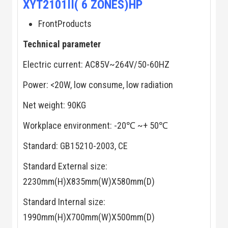
XYT2101II( 6 ZONES)HP
Màn Hình LED
Thiết Bị Chống
Ghi Âm
FrontProducts
Máy X-Ray
Thực Phẩm
Technical parameter
Máy Dò Kim
Loại Công
Electric current: AC85V~264V/50-60HZ
Nghiệp
Thiết Bị Công
Power: <20W, low consume, low radiation
Nghệ Cao
Ống Nhòm
Net weight: 90KG
Chuyên Dụng
Đo Lực - Sức
Workplace environment: -20℃ ~+ 50℃
Căng - Sức
Nén
Standard: GB15210-2003, CE
Máy Kiểm Tra
Khuyết Tật
Standard External size:
Máy Kiểm Tra
Vết Nứt Sản
2230mm(H)X835mm(W)X580mm(D)
Phẩm
Máy Kiểm Tra
Standard Internal size:
Bo Mạch Điện
Tử
1990mm(H)X700mm(W)X500mm(D)
Súng Bắn