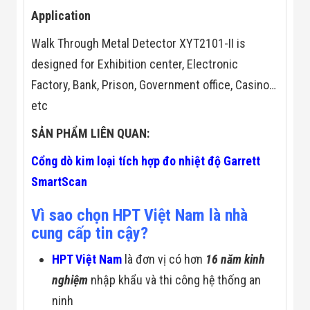
Đội
Application
Dự Án Khối Nhà
Máy
Walk Through Metal Detector XYT2101-II is
Dự Án Kho
Xưởng -
designed for Exhibition center, Electronic
Logistics
Factory, Bank, Prison, Government office, Casino…
Tin Tức
Tin Công Nghệ
etc
Tin Khuyến Mãi
Tin Tuyển Dụng
SẢN PHẨM LIÊN QUAN:
Liên Hệ
Cổng dò kim loại tích hợp đo nhiệt độ Garrett
SmartScan
Vì sao chọn HPT Việt Nam là nhà
cung cấp tin cậy?
HPT Việt Nam
là đơn vị có hơn
16 năm kinh
nghiệm
nhập khẩu và thi công hệ thống an
ninh