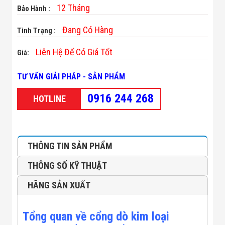
Minh
12 Tháng
Bảo Hành :
Sản Phẩm
THIẾT BỊ AN
Đang Có Hàng
Tình Trạng :
NINH
Camera Thông
Liên Hệ Để Có Giá Tốt
Giá:
Minh
Cổng Từ Siêu
Thị
TƯ VẤN GIẢI PHÁP - SẢN PHẨM
Máy Đếm
Người
0916 244 268
HOTLINE
Máy Dò Tìm
Thuốc Nổ
Phòng Chống
Khủng Bố
Camera Đo
THÔNG TIN SẢN PHẨM
Thân Nhiệt
THIẾT BỊ
THÔNG SỐ KỸ THUẬT
CHUYÊN
DỤNG
HÃNG SẢN XUẤT
Máy Dò Tạp
Chất
Màn Hình
Tổng quan về cổng dò kim loại
Tương Tác