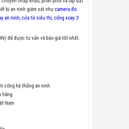
m chuyên nhập khẩu, phân phối và lắp đặt
iết bị an ninh giám sát như
camera đo
y an ninh,
cửa từ siêu thị
,
cổng xoay 3
N) để được tư vấn và báo giá tốt nhất.
hi công hệ thống an ninh
h hãng
iệt Nam
uốc.