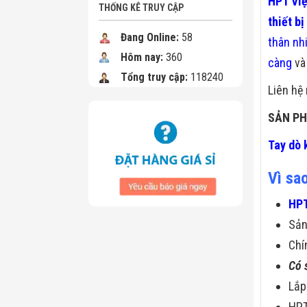
HPT Vi
THỐNG KÊ TRUY CẬP
thiết bị
Đang Online:
58
thân nh
Hôm nay:
360
càng
và 
Tổng truy cập:
118240
Liên hệ
SẢN PH
Tay dò 
Vì sa
HPT
Sả
Chí
Có 
Lắp
HPT