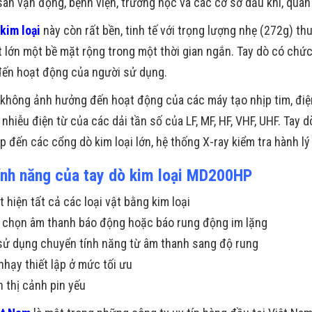
 sân vận động, bệnh viện, trường học và các cơ sở dầu khí, quâ
kim loại
này còn rất bền, tinh tế với trọng lượng nhẹ (272g) th
t lớn một bề mặt rộng trong một thời gian ngắn. Tay dò có chức
ến hoạt động của người sử dụng.
ị không ảnh hưởng đến hoạt động của các máy tạo nhịp tim, điệ
 nhiễu điện từ của các dải tần số của LF, MF, HF, VHF, UHF. Tay 
p đến các cổng dò kim loại lớn, hệ thống X-ray kiểm tra hành lý
ính năng của tay dò kim loại MD200HP
t hiện tất cả các loại vật bằng kim loại
 chọn âm thanh báo động hoặc báo rung động im lặng
sử dụng chuyển tính năng từ âm thanh sang độ rung
nhạy thiết lập ở mức tối ưu
n thị cảnh pin yếu