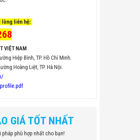
 lòng liên hệ:
268
T VIỆT NAM
ường Hiệp Bình, TP. Hồ Chí Minh.
ờng Hoàng Liệt, TP. Hà Nội.
n/
profile.pdf
ÁO GIÁ TỐT NHẤT
iải pháp phù hợp nhất cho bạn!