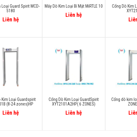
 Loại Guard Spirit MCD-
Máy Dò Kim Loại Bí Mật MiRTLE 10
Cổng Dò Kim Lo
5180
XYT2
Liên hệ
Liên hệ
Liê
 Kim Loại Guardspirit
Cổng Dò Kim Loại GuardSpirit
Cổng dò kim lo
1B (8-24 zones)HP
XYT2101A2HP( 6 ZONES)
ZONE
Liên hệ
Liên hệ
Liê