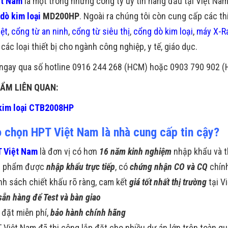
ệt Nam
là một trong những công ty uy tín hàng đầu tại Việt Na
 dò kim loại
MD200HP
. Ngoài ra chúng tôi còn cung cấp các th
iệt
,
cổng từ an ninh
,
cổng từ siêu thị
,
cổng dò kim loại
,
máy X-Ra
các loại thiết bị cho ngành công nghiệp, y tế, giáo dục.
 ngay qua số hotline 0916 244 268 (HCM) hoặc 0903 790 902 (H
ẨM LIÊN QUAN:
kim loại CTB2008HP
o chọn HPT Việt Nam là nhà cung cấp tin cậy?
 Việt Nam
là đơn vị có hơn
16 năm kinh nghiệm
nhập khẩu và t
n phẩm được
nhập khẩu trực tiếp
, có
chứng nhận CO và CQ
chín
nh sách chiết khấu rõ ràng, cam kết
giá tốt nhất thị trường
tại V
sẵn hàng để Test và bàn giao
 đặt miễn phí,
bảo hành chính hãng
 Việt Nam đã thi công lắp đặt cho nhiều dự án lớn trên toàn q