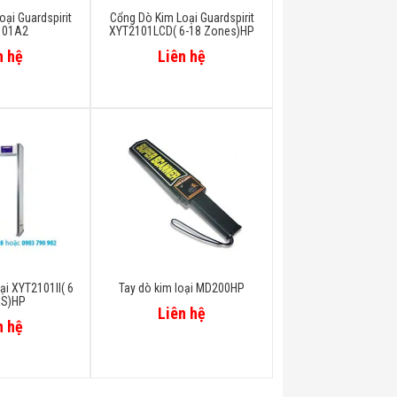
ại Guardspirit
Cổng Dò Kim Loại Guardspirit
101A2
XYT2101LCD( 6-18 Zones)HP
n hệ
Liên hệ
ại XYT2101II( 6
Tay dò kim loại MD200HP
S)HP
Liên hệ
n hệ