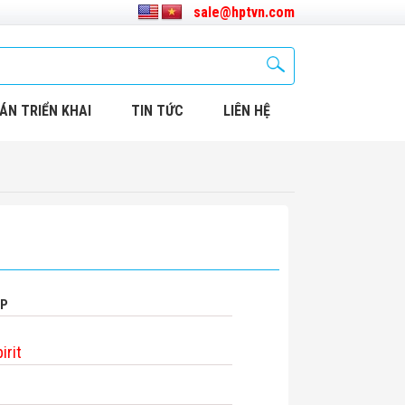
sale@hptvn.com
ÁN TRIỂN KHAI
TIN TỨC
LIÊN HỆ
HP
irit