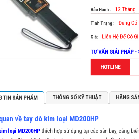
12 Tháng
Bảo Hành :
Đang Có
Tình Trạng :
Liên Hệ Để Có Gi
Giá:
TƯ VẤN GIẢI PHÁP 
HOTLINE
THÔNG SỐ KỸ THUẬT
HÃNG SẢ
 TIN SẢN PHẨM
quan về tay dò kim loại MD200HP
kim loại MD200HP
thích hợp sử dụng tại các sân bay, cảng biể