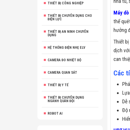
nhà tù,
THIẾT BỊ CÔNG NGHIỆP
Máy dò 
THIẾT BỊ CHUYÊN DỤNG CHO
ĐIỆN LỰC
thể qué
hưởng đ
THIẾT BỊ AN NINH CHUYÊN
DỤNG
Thiết b
HỆ THỐNG ĐIỆN NHẸ ELV
dịch với
can thiệ
CAMERA ĐO NHIỆT ĐỘ
Các t
CAMERA QUAN SÁT
Phá
THIẾT BỊ Y TẾ
Lựa
THIẾT BỊ CHUYÊN DỤNG
Dễ 
NGÀNH QUÂN ĐỘI
Độ 
ROBOT AI
Hiể