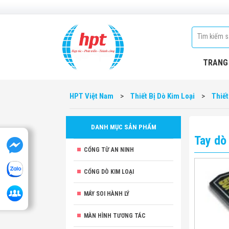
TRANG
HPT Việt Nam
>
Thiết Bị Dò Kim Loại
>
Thiết
DANH MỤC SẢN PHẨM
Tay dò
CỔNG TỪ AN NINH
CỔNG DÒ KIM LOẠI
MÁY SOI HÀNH LÝ
MÀN HÌNH TƯƠNG TÁC