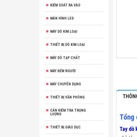
KIỂM SOÁT RA VÀO
MÀN HÌNH LED
MÁY DÒ KIM LOẠI
THIẾT BỊ DÒ KIM LOẠI
MÁY DÒ TẠP CHẤT
MÁY ĐẾM NGƯỜI
MÁY CHUYÊN DỤNG
THÔNG
THIẾT BỊ VĂN PHÒNG
CÂN KIỂM TRA TRỌNG
LƯỢNG
Tổng 
THIẾT BỊ GIÁO DỤC
Tay dò 