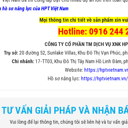
 hồ sơ năng lực của HPT Việt Nam
Mọi thông tin chi tiết về sản phẩm xin vui
Hotline: 0916 244 
CÔNG TY CỔ PHẦN TM DỊCH VỤ XNK HP
Trụ sở:
20 đường 52, Sunlake Villas, Khu Đô Thị Vạn Phúc, ph
Chi nhánh:
17-TT03, Khu Đô Thị Tây Nam Hồ Linh Đàm, phư
Website:
https://hptvietnam.v
Hồ sơ năng lực:
https://hptvietnam.vn/
TƯ VẤN GIẢI PHÁP VÀ NHẬN B
Vui lòng để lại thông tin, chúng tôi sẽ liên hệ và tư vấn g