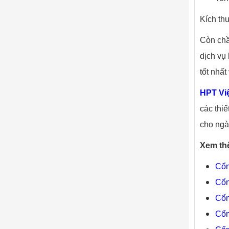
Kích th
Còn chầ
dịch vụ
tốt nhất
HPT Vi
các thiế
cho ngà
Xem th
Cổ
Cổ
Cổ
Cổn