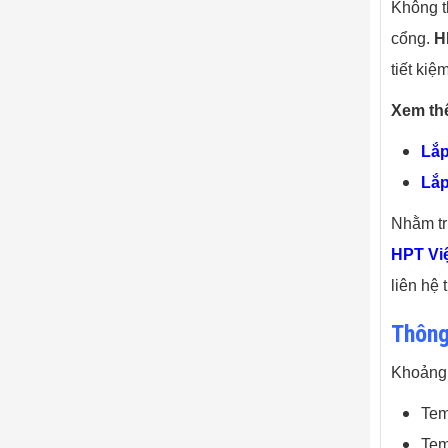
Không t
cổng.
H
tiết kiệ
Xem th
Lắp
Lắp
Nhằm tr
HPT Vi
liên hệ
Thông
Khoảng 
Tem
Tem