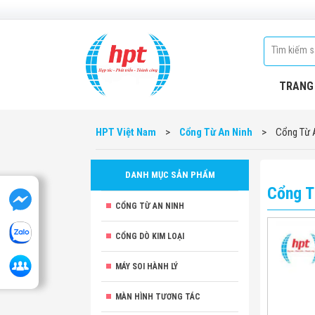
TRANG
HPT Việt Nam
>
Cổng Từ An Ninh
>
Cổng Từ 
DANH MỤC SẢN PHẨM
Cổng T
CỔNG TỪ AN NINH
CỔNG DÒ KIM LOẠI
MÁY SOI HÀNH LÝ
MÀN HÌNH TƯƠNG TÁC