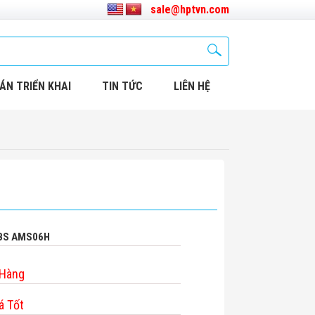
sale@hptvn.com
ÁN TRIỂN KHAI
TIN TỨC
LIÊN HỆ
ABS AMS06H
 Hàng
á Tốt