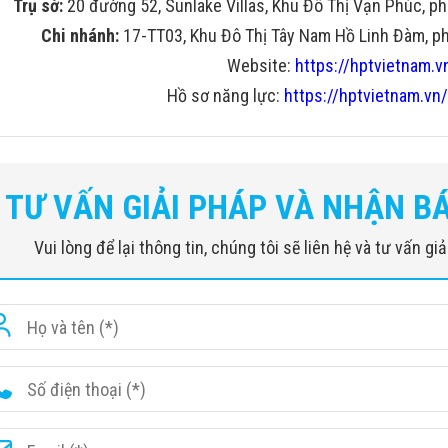
Trụ sở:
20 đường 52, Sunlake Villas, Khu Đô Thị Vạn Phúc, ph
Chi nhánh:
17-TT03, Khu Đô Thị Tây Nam Hồ Linh Đàm, phư
Website:
https://hptvietnam.v
Hồ sơ năng lực:
https://hptvietnam.vn/
TƯ VẤN GIẢI PHÁP VÀ NHẬN B
Vui lòng để lại thông tin, chúng tôi sẽ liên hệ và tư vấn g