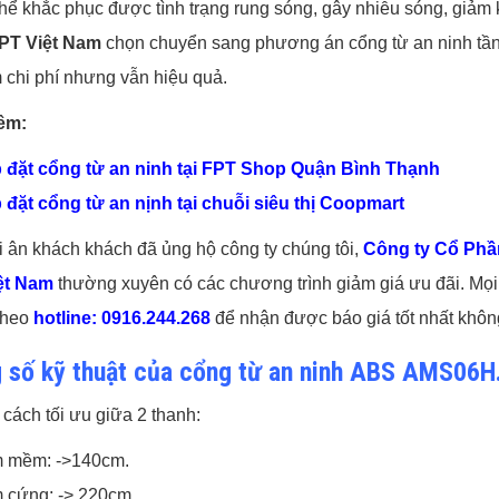
hể khắc phục được tình trạng rung sóng, gây nhiễu sóng, giảm k
PT Việt Nam
chọn chuyển sang phương án cổng từ an ninh tần
m chi phí nhưng vẫn hiệu quả.
êm:
 đặt cổng từ an ninh tại FPT Shop Quận Bình Thạnh
 đặt cổng từ an nịnh tại chuỗi siêu thị Coopmart
i ân khách khách đã ủng hộ công ty chúng tôi,
Công ty Cổ Phầ
ệt Nam
thường xuyên có các chương trình giảm giá ưu đãi. Mọi 
 theo
hotline:
0916.244.268
để nhận được báo giá tốt nhất khôn
 số kỹ thuật của cổng từ an ninh ABS AMS06H
cách tối ưu giữa 2 thanh:
 mềm: ->140cm.
 cứng: -> 220cm