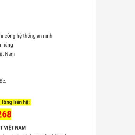
hi công hệ thống an ninh
h hãng
iệt Nam
uốc.
 lòng liên hệ:
268
T VIỆT NAM