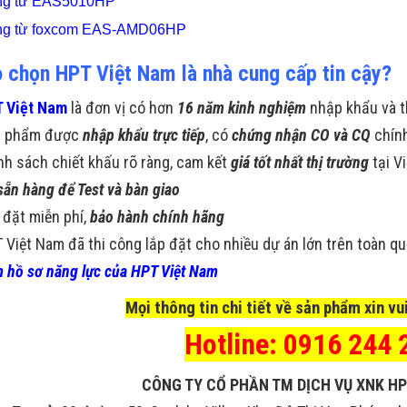
ng từ EAS5010HP
g từ foxcom EAS-AMD06HP
o chọn HPT Việt Nam là nhà cung cấp tin cậy?
 Việt Nam
là đơn vị có hơn
16 năm kinh nghiệm
nhập khẩu và t
n phẩm được
nhập khẩu trực tiếp
, có
chứng nhận CO và CQ
chín
nh sách chiết khấu rõ ràng, cam kết
giá tốt nhất thị trường
tại V
sẵn hàng để Test và bàn giao
 đặt miễn phí,
bảo hành chính hãng
 Việt Nam đã thi công lắp đặt cho nhiều dự án lớn trên toàn q
 hồ sơ năng lực của HPT Việt Nam
Mọi thông tin chi tiết về sản phẩm xin vui
Hotline: 0916 244 
CÔNG TY CỔ PHẦN TM DỊCH VỤ XNK HP