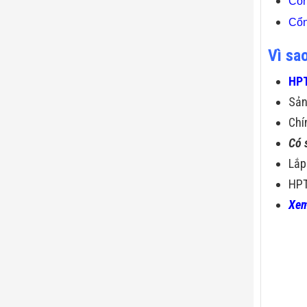
Cổ
Cổn
Vì sa
HPT
Sả
Chí
Có 
Lắp
HPT
Xem