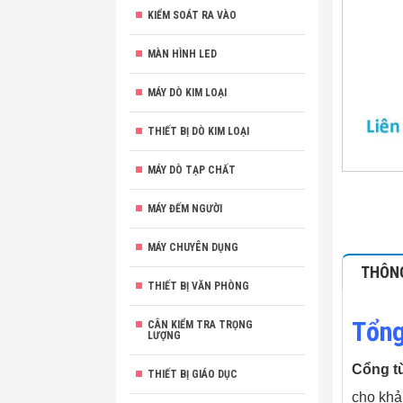
KIỂM SOÁT RA VÀO
MÀN HÌNH LED
MÁY DÒ KIM LOẠI
THIẾT BỊ DÒ KIM LOẠI
MÁY DÒ TẠP CHẤT
MÁY ĐẾM NGƯỜI
MÁY CHUYÊN DỤNG
THÔNG
THIẾT BỊ VĂN PHÒNG
Tổng
CÂN KIỂM TRA TRỌNG
LƯỢNG
Cổng t
THIẾT BỊ GIÁO DỤC
cho khả