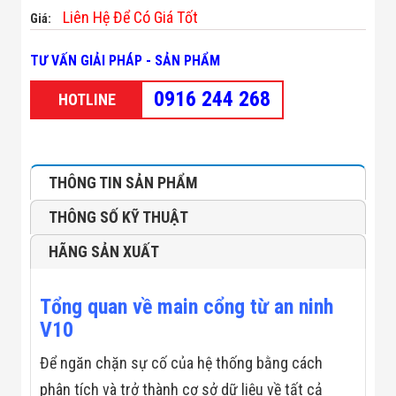
Minh
Liên Hệ Để Có Giá Tốt
Giá:
Sản Phẩm
THIẾT BỊ AN
TƯ VẤN GIẢI PHÁP - SẢN PHẨM
NINH
Camera Thông
0916 244 268
Minh
HOTLINE
Cổng Từ Siêu
Thị
Máy Đếm
Người
Máy Dò Tìm
THÔNG TIN SẢN PHẨM
Thuốc Nổ
Phòng Chống
THÔNG SỐ KỸ THUẬT
Khủng Bố
Camera Đo
HÃNG SẢN XUẤT
Thân Nhiệt
THIẾT BỊ
CHUYÊN
Tổng quan về main cổng từ an ninh
DỤNG
V10
Máy Dò Tạp
Chất
Để ngăn chặn sự cố của hệ thống bằng cách
Màn Hình
Tương Tác
phân tích và trở thành cơ sở dữ liệu về tất cả