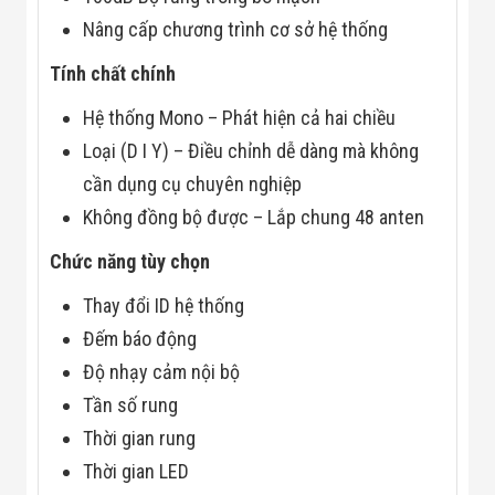
Công Nghiệp
Thiết Bị Ngành
Nâng cấp chương trình cơ sở hệ thống
Giáo Dục
Thiết Bị Ngành
Tính chất chính
Thủy Sản
Thiết Bị Ngành
Hệ thống Mono – Phát hiện cả hai chiều
Giày Da, Túi
Xách
Loại (D I Y) – Điều chỉnh dễ dàng mà không
Dự Án Triển
cần dụng cụ chuyên nghiệp
Khai
Dự Án Ngành
Không đồng bộ được – Lắp chung 48 anten
Thủy Sản
Dự Án Ngành
Chức năng tùy chọn
Thực Phẩm
Dự Án Ngành
Thay đổi ID hệ thống
Siêu Thị - Ngân
Đếm báo động
Hàng
Dự Án Ngành
Độ nhạy cảm nội bộ
Giáo Dục -
Trường Học
Tần số rung
Dự Án Ngành
Thời gian rung
Điện Tử
Dự Án Ngành
Thời gian LED
Công An - Quân