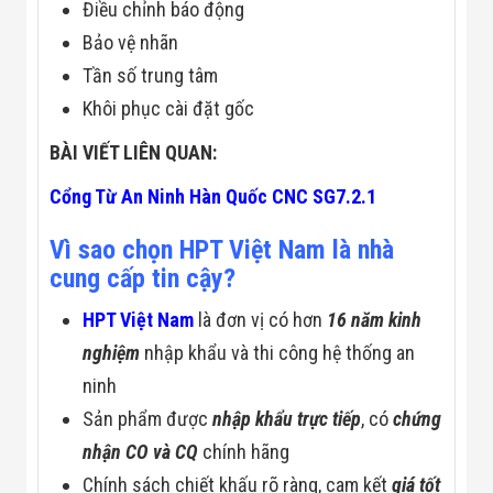
Điều chỉnh báo động
Đội
Dự Án Khối Nhà
Bảo vệ nhãn
Máy
Tần số trung tâm
Dự Án Kho
Xưởng -
Khôi phục cài đặt gốc
Logistics
Tin Tức
BÀI VIẾT LIÊN QUAN:
Tin Công Nghệ
Tin Khuyến Mãi
Cổng Từ An Ninh Hàn Quốc CNC SG7.2.1
Tin Tuyển Dụng
Liên Hệ
Vì sao chọn HPT Việt Nam là nhà
cung cấp tin cậy?
HPT Việt Nam
là đơn vị có hơn
16 năm kinh
nghiệm
nhập khẩu và thi công hệ thống an
ninh
Sản phẩm được
nhập khẩu trực tiếp
, có
chứng
nhận CO và CQ
chính hãng
Chính sách chiết khấu rõ ràng, cam kết
giá tốt