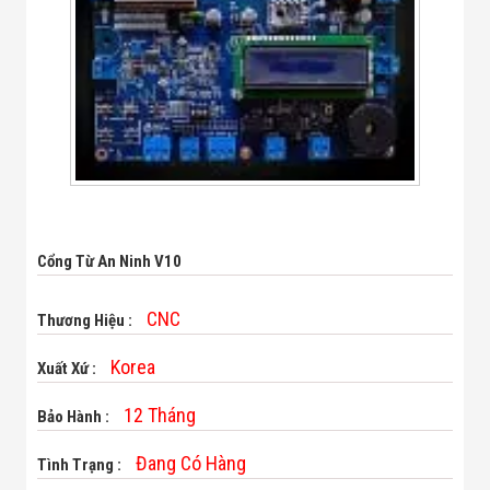
Bị Ngành Thủy
Sản - Đông
Lạnh
Giải Pháp Thiết
Bị Ngành Thực
Phẩm Đóng Gói
Giải Pháp Thiết
Bị Ngành May
Mặc - Giày Da
Giải Pháp Thiết
Bị Ngành Linh
Kiện Điện Tử
Giải Pháp Thiết
Cổng Từ An Ninh V10
Bị Ngành Giáo
Dục
Giải Pháp Thiết
CNC
Thương Hiệu :
Bị Ngành Bán
Lẻ - Retail
Korea
Xuất Xứ :
Giải Pháp
Chuyên Dụng
12 Tháng
Bảo Hành :
Ngành Công An
- Quân Đội
Đang Có Hàng
Giải Pháp Bãi
Tình Trạng :
Giữ Xe Thông