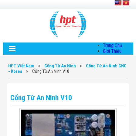
Trang Chủ
Giới Thiệu
Về HPT Việt
Nam
HPT Việt Nam
>
Cổng Từ An Ninh
>
Cổng Từ An Ninh CNC
Hội Đồng Quản
- Korea
>
Cổng Từ An Ninh V10
Trị
Chính Sách Quy
Định Chung
Chính Sách Bảo
Cổng Từ An Ninh V10
Mật Thông Tin
Chiến Lược
Phát Triển
Thông Tin
Chuyển Khoản
Giải Pháp
Giải Pháp Thiết