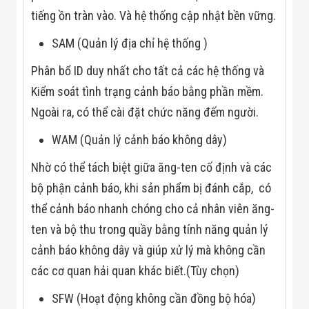
Màn Hình LED
tiếng ồn tràn vào. Và hệ thống cập nhật bền vững.
Thiết Bị Chống
Ghi Âm
Máy X-Ray
SAM (Quản lý địa chỉ hệ thống )
Thực Phẩm
Máy Dò Kim
Phân bổ ID duy nhất cho tất cả các hệ thống và
Loại Công
Kiểm soát tình trạng cảnh báo bằng phần mềm.
Nghiệp
Thiết Bị Công
Ngoài ra, có thể cài đặt chức năng đếm người.
Nghệ Cao
Ống Nhòm
WAM (Quản lý cảnh báo không dây)
Chuyên Dụng
Đo Lực - Sức
Nhờ có thể tách biệt giữa ăng-ten cố định và các
Căng - Sức
Nén
bộ phận cảnh báo, khi sản phẩm bị đánh cắp, có
Máy Kiểm Tra
thể cảnh báo nhanh chóng cho cả nhân viên ăng-
Khuyết Tật
Máy Kiểm Tra
ten và bộ thu trong quầy bằng tính năng quản lý
Vết Nứt Sản
cảnh báo không dây và giúp xử lý mà không cần
Phẩm
Máy Kiểm Tra
các cơ quan hải quan khác biết.(Tùy chọn)
Bo Mạch Điện
Tử
SFW (Hoạt động không cần đồng bộ hóa)
Súng Bắn