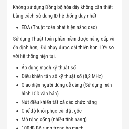
Flycam
Không sử dụng Đồng bộ hóa dây không cần thiết
Robot Tự Hành
Robot AI
bằng cách sử dụng ID hệ thống duy nhất.
THIẾT BỊ KIỂM
SOÁT RA VÀO
EDA (Thuật toán phát hiện nâng cao)
Cổng Dò Kim
Loại
Sử dụng Thuật toán phần mềm được nâng cấp và
Máy Soi Hành
ổn định hơn, Độ nhạy được cải thiện hơn 10% so
Lý (X-Ray)
Cổng Phân Làn
với hệ thống hiện tại.
Tự Động
Nhận Diện
Áp dụng mạch kỹ thuật số
Khuôn Mặt
Hệ Thống Điện
Điều khiển tần số kỹ thuật số (8,2 MHz)
Nhẹ
Giao diện người dùng dễ dàng (Sử dụng màn
Thiết Bị Theo
Ngành
hình LCD văn bản)
Thiết Bị Ngành
Nút điều khiển tất cả các chức năng
Thực Phẩm
Thiết Bị Ngành
Chế độ khôi phục cài đặt gốc
Thực Phẩm
Matrixcope
Mở rộng cổng (nhiều tính năng)
Thiết Bị Ngành
100dB Bộ rung trong bo mạch