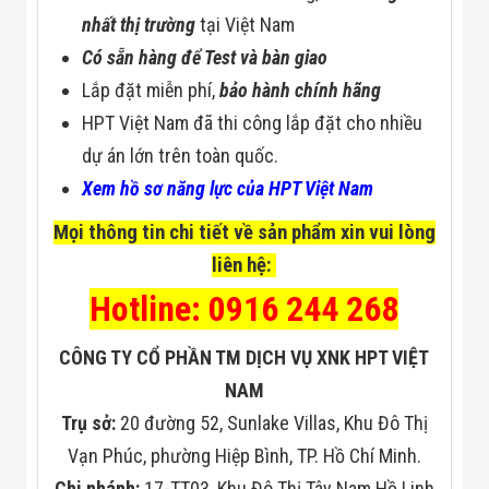
nhất thị trường
tại Việt Nam
Có sẵn hàng để Test và bàn giao
Lắp đặt miễn phí,
bảo hành chính hãng
HPT Việt Nam đã thi công lắp đặt cho nhiều
dự án lớn trên toàn quốc.
Xem hồ sơ năng lực của HPT Việt Nam
Mọi thông tin chi tiết về sản phẩm xin vui lòng
liên hệ:
Hotline: 0916 244 268
CÔNG TY CỔ PHẦN TM DỊCH VỤ XNK HPT VIỆT
NAM
Trụ sở:
20 đường 52, Sunlake Villas, Khu Đô Thị
Vạn Phúc, phường Hiệp Bình, TP. Hồ Chí Minh.
Chi nhánh:
17-TT03, Khu Đô Thị Tây Nam Hồ Linh