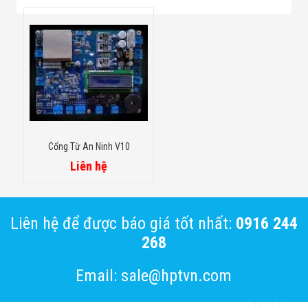
Cổng Từ An Ninh V10
Liên hệ
Liên hệ để được báo giá tốt nhất:
0916 244
268
Email: sale@hptvn.com