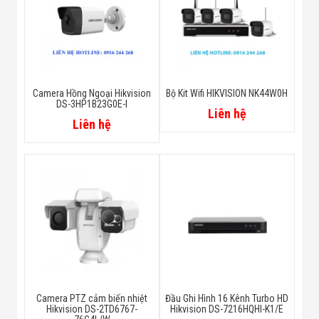
Camera Hồng Ngoại Hikvision
Bộ Kit Wifi HIKVISION NK44W0H
DS-3HP1B23G0E-I
Liên hệ
Liên hệ
Camera PTZ cảm biến nhiệt
Đầu Ghi Hình 16 Kênh Turbo HD
Hikvision DS-2TD6767-
Hikvision DS-7216HQHI-K1/E