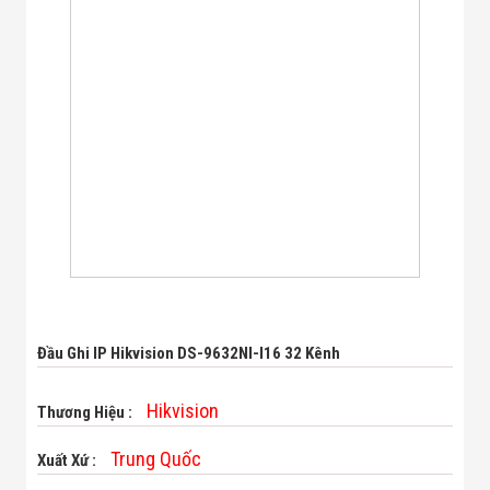
Bị Ngành Thủy
Sản - Đông
Lạnh
Giải Pháp Thiết
Bị Ngành Thực
Phẩm Đóng Gói
Giải Pháp Thiết
Bị Ngành May
Mặc - Giày Da
Giải Pháp Thiết
Bị Ngành Linh
Kiện Điện Tử
Giải Pháp Thiết
Bị Ngành Giáo
Dục
Giải Pháp Thiết
Bị Ngành Bán
Đầu Ghi IP Hikvision DS-9632NI-I16 32 Kênh
Lẻ - Retail
Giải Pháp
Chuyên Dụng
Hikvision
Thương Hiệu :
Ngành Công An
- Quân Đội
Trung Quốc
Xuất Xứ :
Giải Pháp Bãi
Giữ Xe Thông