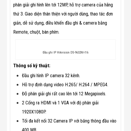
Màn Hình LED
phân giải ghi hình lên tới 12MP, hỗ trợ camera của hãng
Thiết Bị Chống
Ghi Âm
thứ 3. Giao diện thân thiện với người dùng, thao tác đơn
Máy X-Ray
giản, dễ sử dụng, điều khiển đầu ghi & camera bằng
Thực Phẩm
Máy Dò Kim
Remote, chuột, bàn phím.
Loại Công
Nghiệp
Thiết Bị Công
Nghệ Cao
Đầu ghi IP Hikvision DS-9632NI-I16
Ống Nhòm
Chuyên Dụng
Thông số kỹ thuật:
Đo Lực - Sức
Căng - Sức
Đầu ghi hình IP camera 32 kênh.
Nén
Hỗ trợ định dạng video H.265/ H.264 / MPEG4.
Máy Kiểm Tra
Khuyết Tật
Độ phân giải ghi rất cao lên tới 12 Megapixels.
Máy Kiểm Tra
Vết Nứt Sản
2 Cổng ra HDMI và 1 VGA với độ phân giải
Phẩm
1920X1080P.
Máy Kiểm Tra
Bo Mạch Điện
Tối đa kết nối 32 Camera IP với băng thông đầu vào
Tử
Súng Bắn
400 MB.