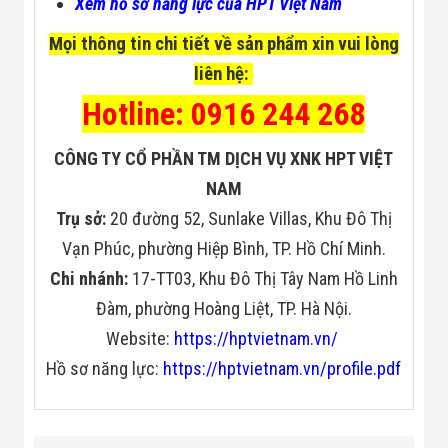
Xem hồ sơ năng lực của HPT Việt Nam
Mọi thông tin chi tiết về sản phẩm xin vui lòng
liên hệ:
Hotline: 0916 244 268
CÔNG TY CỔ PHẦN TM DỊCH VỤ XNK HPT VIỆT
NAM
Trụ sở:
20 đường 52, Sunlake Villas, Khu Đô Thị
Vạn Phúc, phường Hiệp Bình, TP. Hồ Chí Minh.
Chi nhánh:
17-TT03, Khu Đô Thị Tây Nam Hồ Linh
Đàm, phường Hoàng Liệt, TP. Hà Nội.
Website:
https://hptvietnam.vn/
Hồ sơ năng lực:
https://hptvietnam.vn/profile.pdf
Theo giá đầu ghi
Từ trên 15 Triệu
Hikvision