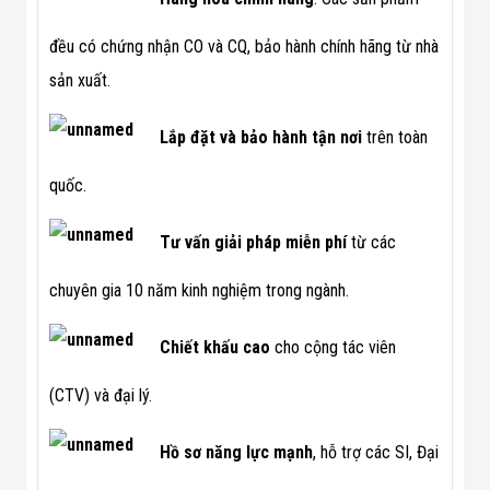
Đội
Dự Án Khối Nhà
đều có chứng nhận CO và CQ, bảo hành chính hãng từ nhà
Máy
Dự Án Kho
sản xuất.
Xưởng -
Logistics
Lắp đặt và bảo hành tận
nơi
trên toàn
Tin Tức
Tin Công Nghệ
Tin Khuyến Mãi
quốc.
Tin Tuyển Dụng
Liên Hệ
Tư vấn giải pháp miễn phí
từ các
chuyên gia 10 năm kinh nghiệm trong ngành.
Chiết khấu cao
cho cộng tác viên
(CTV) và đại lý.
Hồ sơ năng lực mạnh
, hỗ trợ các SI, Đại