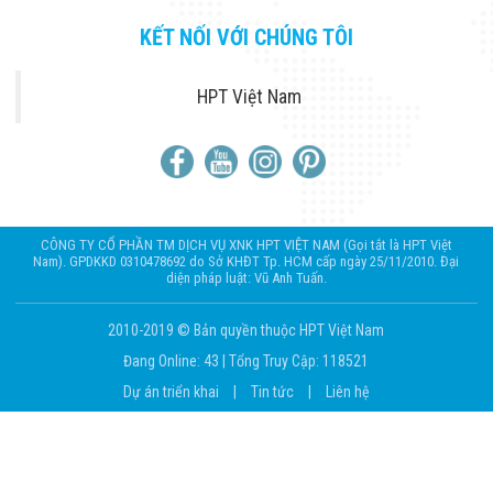
KẾT NỐI VỚI CHÚNG TÔI
HPT Việt Nam
CÔNG TY CỔ PHẦN TM DỊCH VỤ XNK HPT VIỆT NAM (Gọi tắt là HPT Việt
Nam). GPDKKD 0310478692 do Sở KHĐT Tp. HCM cấp ngày 25/11/2010. Đại
diện pháp luật: Vũ Anh Tuấn.
2010-2019 © Bản quyền thuộc HPT Việt Nam
Đang Online: 43
|
Tổng Truy Cập: 118521
Dự án triển khai
|
Tin tức
|
Liên hệ