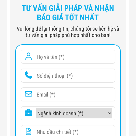
Số kênh
32 kênh
TƯ VẤN GIẢI PHÁP VÀ NHẬN
Chế độ bảo hành
24 tháng
BÁO GIÁ TỐT NHẤT
Độ phân giải ghi hình
Ghi hình 12Mp
Vui lòng để lại thông tin, chúng tôi sẽ liên hệ và
Độ phân giải hiển thị
Hiển thị HD1080P
tư vấn giải pháp phù hợp nhất cho bạn!
Cổng kết nối
HDMI, VGA, USB
Số lượng ổ cứng
Hỗ trợ hơn 8 ổ cứng
Hỗ trợ mạng
2 RJ-45 10/100/1000Mbps
Nguồn điện
AC 110V – 240V
Công suất (W)
Trên 45W (không ổ cứng)
Kích thước (mm)
445 × 496 × 146 mm
Trọng lượng
≤ 12.5 Kg