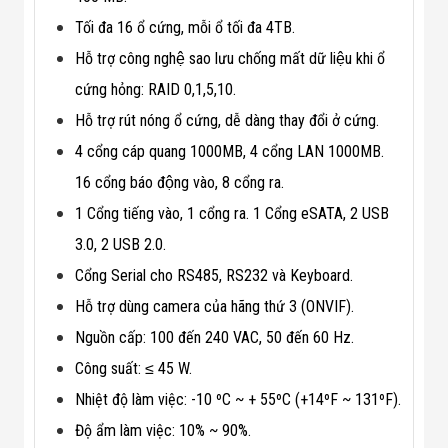
Flycam
Tối đa 16 ổ cứng, mỗi ổ tối đa 4TB.
Robot Tự Hành
Robot AI
Hỗ trợ công nghệ sao lưu chống mất dữ liệu khi ổ
THIẾT BỊ KIỂM
SOÁT RA VÀO
cứng hỏng: RAID 0,1,5,10.
Cổng Dò Kim
Hỗ trợ rút nóng ổ cứng, dễ dàng thay đổi ở cứng.
Loại
Máy Soi Hành
4 cổng cáp quang 1000MB, 4 cổng LAN 1000MB.
Lý (X-Ray)
16 cổng báo động vào, 8 cổng ra.
Cổng Phân Làn
Tự Động
1 Cổng tiếng vào, 1 cổng ra. 1 Cổng eSATA, 2 USB
Nhận Diện
Khuôn Mặt
3.0, 2 USB 2.0.
Hệ Thống Điện
Cổng Serial cho RS485, RS232 và Keyboard.
Nhẹ
Thiết Bị Theo
Hỗ trợ dùng camera của hãng thứ 3 (ONVIF).
Ngành
Thiết Bị Ngành
Nguồn cấp: 100 đến 240 VAC, 50 đến 60 Hz.
Thực Phẩm
Công suất: ≤ 45 W.
Thiết Bị Ngành
Thực Phẩm
Nhiệt độ làm việc: -10 ºC ~ + 55ºC (+14ºF ~ 131ºF).
Matrixcope
Độ ẩm làm việc: 10% ~ 90%.
Thiết Bị Ngành