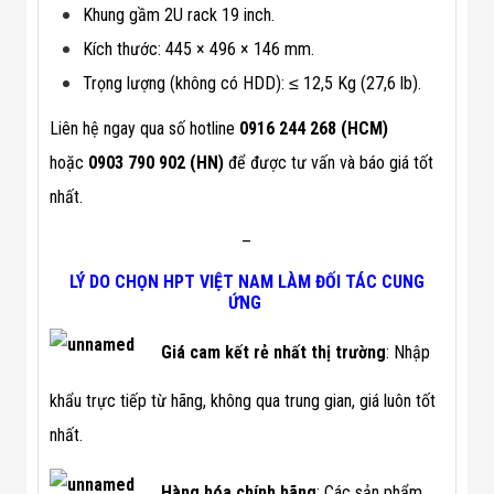
Công Nghiệp
Khung gầm 2U rack 19 inch.
Thiết Bị Ngành
Giáo Dục
Kích thước: 445 × 496 × 146 mm.
Thiết Bị Ngành
Trọng lượng (không có HDD): ≤ 12,5 Kg (27,6 lb).
Thủy Sản
Thiết Bị Ngành
Giày Da, Túi
Liên hệ ngay qua số hotline
0916 244 268 (HCM)
Xách
hoặc
0903 790 902 (HN)
để được tư vấn và báo giá tốt
Dự Án Triển
Khai
nhất.
Dự Án Ngành
Thủy Sản
–
Dự Án Ngành
Thực Phẩm
LÝ DO CHỌN HPT VIỆT NAM LÀM ĐỐI TÁC CUNG
Dự Án Ngành
ỨNG
Siêu Thị - Ngân
Hàng
Giá cam kết rẻ nhất thị trường
: Nhập
Dự Án Ngành
Giáo Dục -
khẩu trực tiếp từ hãng, không qua trung gian, giá luôn tốt
Trường Học
Dự Án Ngành
nhất.
Điện Tử
Dự Án Ngành
Công An - Quân
Hàng hóa chính hãng
: Các sản phẩm