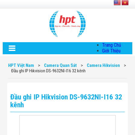
Trang Chủ
Giới Thiệu
Về HPT Việt
Nam
HPT Việt Nam
>
Camera Quan Sát
>
Camera Hikvision
>
Hội Đồng Quản
Đầu ghi IP Hikvision DS-9632NI-I16 32 kênh
Trị
Chính Sách Quy
Định Chung
Chính Sách Bảo
Đầu ghi IP Hikvision DS-9632NI-I16 32
Mật Thông Tin
Chiến Lược
kênh
Phát Triển
Thông Tin
Chuyển Khoản
Giải Pháp
Giải Pháp Thiết