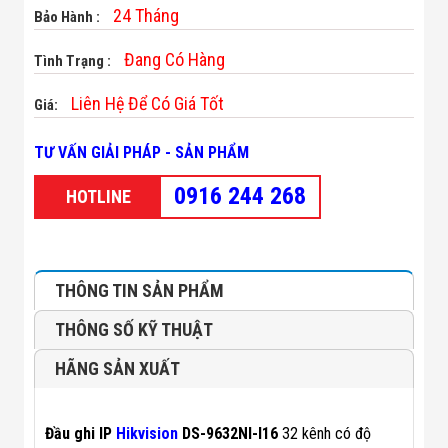
Minh
24 Tháng
Bảo Hành :
Sản Phẩm
THIẾT BỊ AN
Đang Có Hàng
Tình Trạng :
NINH
Camera Thông
Liên Hệ Để Có Giá Tốt
Giá:
Minh
Cổng Từ Siêu
Thị
TƯ VẤN GIẢI PHÁP - SẢN PHẨM
Máy Đếm
Người
0916 244 268
HOTLINE
Máy Dò Tìm
Thuốc Nổ
Phòng Chống
Khủng Bố
Camera Đo
THÔNG TIN SẢN PHẨM
Thân Nhiệt
THIẾT BỊ
THÔNG SỐ KỸ THUẬT
CHUYÊN
DỤNG
HÃNG SẢN XUẤT
Máy Dò Tạp
Chất
Màn Hình
Đầu ghi IP
Hikvision
DS-9632NI-I16
32 kênh có độ
Tương Tác