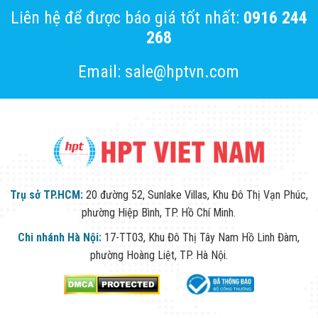
Liên hệ để được báo giá tốt nhất:
0916 244
268
Email: sale@hptvn.com
Trụ sở TP.HCM:
20 đường 52, Sunlake Villas, Khu Đô Thị Vạn Phúc,
phường Hiệp Bình, TP. Hồ Chí Minh.
Chi nhánh Hà Nội:
17-TT03, Khu Đô Thị Tây Nam Hồ Linh Đàm,
phường Hoàng Liệt, TP. Hà Nội.