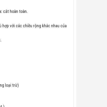
a: cắt hoàn toàn.
hù hợp với các chiều rộng khác nhau của
.
 nền tảng loại trừ)
t )