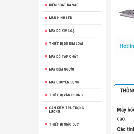
KIỂM SOÁT RA VÀO
MÀN HÌNH LED
MÁY DÒ KIM LOẠI
THIẾT BỊ DÒ KIM LOẠI
MÁY DÒ TẠP CHẤT
MÁY ĐẾM NGƯỜI
MÁY CHUYÊN DỤNG
THÔNG
THIẾT BỊ VĂN PHÒNG
CÂN KIỂM TRA TRỌNG
Máy bó
LƯỢNG
dao.
THIẾT BỊ GIÁO DỤC
Các tín