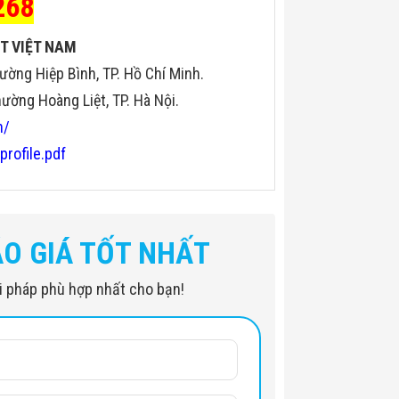
268
T VIỆT NAM
ường Hiệp Bình, TP. Hồ Chí Minh.
ờng Hoàng Liệt, TP. Hà Nội.
n/
profile.pdf
ÁO GIÁ TỐT NHẤT
iải pháp phù hợp nhất cho bạn!