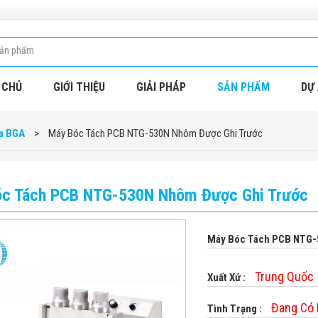
 CHỦ
GIỚI THIỆU
GIẢI PHÁP
SẢN PHẨM
DỰ 
a BGA
>
Máy Bóc Tách PCB NTG-530N Nhôm Được Ghi Trước
c Tách PCB NTG-530N Nhôm Được Ghi Trước
Máy Bóc Tách PCB NTG-
Trung Quốc
Xuất Xứ :
Đang Có
Tình Trạng :