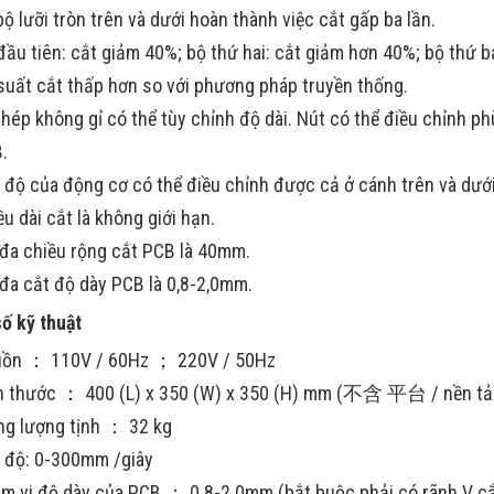
bộ lưỡi tròn trên và dưới hoàn thành việc cắt gấp ba lần.
đầu tiên: cắt giảm 40%; bộ thứ hai: cắt giảm hơn 40%; bộ thứ b
suất cắt thấp hơn so với phương pháp truyền thống.
thép không gỉ có thể tùy chỉnh độ dài. Nút có thể điều chỉnh p
B.
 độ của động cơ có thể điều chỉnh được cả ở cánh trên và dưới
ều dài cắt là không giới hạn.
 đa chiều rộng cắt PCB là 40mm.
 đa cắt độ dày PCB là 0,8-2,0mm.
ố kỹ thuật
ồn ： 110V / 60Hz ； 220V / 50Hz
h thước ： 400 (L) x 350 (W) x 350 (H) mm (不含 平台 /
ọng lượng tịnh ： 32 kg
 độ: 0-300mm /giây
m vi độ dày của PCB ： 0.8-2.0mm (bắt buộc phải có rãnh V cắ