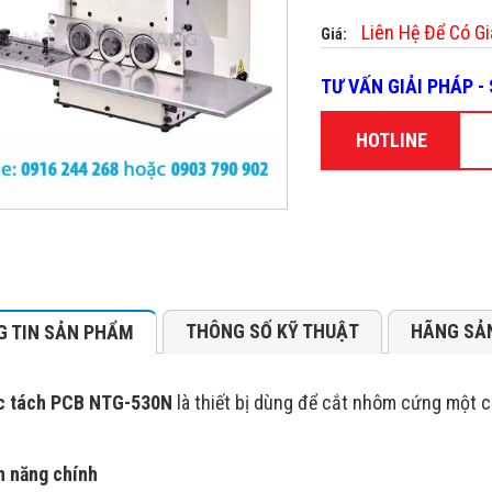
Liên Hệ Để Có Gi
Giá:
TƯ VẤN GIẢI PHÁP 
HOTLINE
THÔNG SỐ KỸ THUẬT
HÃNG SẢ
 TIN SẢN PHẨM
c tách PCB NTG-530N
là thiết bị dùng để cắt nhôm cứng một 
h năng chính