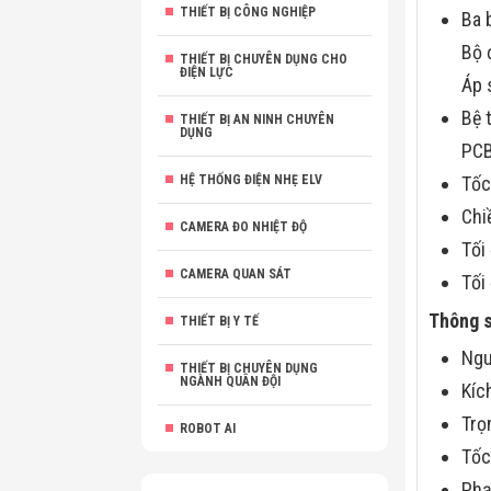
THIẾT BỊ CÔNG NGHIỆP
Ba 
Bộ 
THIẾT BỊ CHUYÊN DỤNG CHO
ĐIỆN LỰC
Áp 
Bệ 
THIẾT BỊ AN NINH CHUYÊN
DỤNG
PC
HỆ THỐNG ĐIỆN NHẸ ELV
Tốc
Chi
CAMERA ĐO NHIỆT ĐỘ
Tối
CAMERA QUAN SÁT
Tối
Thông s
THIẾT BỊ Y TẾ
Ngu
THIẾT BỊ CHUYÊN DỤNG
NGÀNH QUÂN ĐỘI
Kíc
Tr
ROBOT AI
Tốc
Phạ