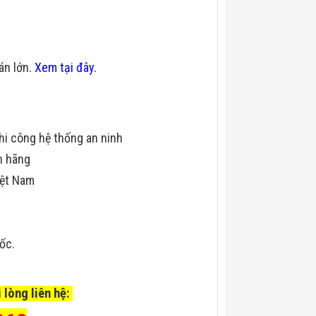
 án lớn.
Xem tại đây.
hi công hệ thống an ninh
h hãng
iệt Nam
uốc.
 lòng liên hệ: