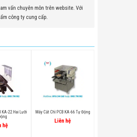
ham vấn chuyên môn trên website. Với
hẩm công ty cung cấp.
 KA-22 Hai Lưỡi
Máy Cắt Chì PCB KA-66 Tự Động
Động
Liên hệ
n hệ