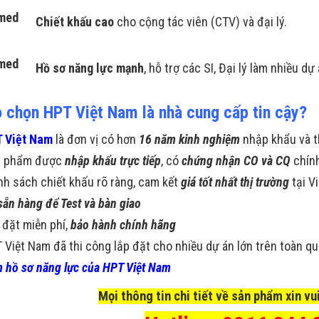
Chiết khấu cao
cho cộng tác viên (CTV) và đại lý.
Hồ sơ năng lực mạnh
, hỗ trợ các SI, Đại lý làm nhiều dự
o chọn HPT Việt Nam là nhà cung cấp tin cậy?
 Việt Nam
là đơn vị có hơn
16 năm kinh nghiệm
nhập khẩu và t
n phẩm được
nhập khẩu trực tiếp
, có
chứng nhận CO và CQ
chín
nh sách chiết khấu rõ ràng, cam kết
giá tốt nhất thị trường
tại V
sẵn hàng để Test và bàn giao
 đặt miễn phí,
bảo hành chính hãng
 Việt Nam đã thi công lắp đặt cho nhiều dự án lớn trên toàn q
 hồ sơ năng lực của HPT Việt Nam
Mọi thông tin chi tiết về sản phẩm xin vui