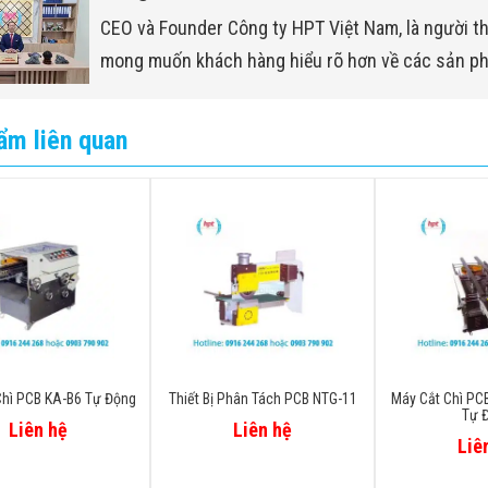
CEO và Founder Công ty HPT Việt Nam, là người t
mong muốn khách hàng hiểu rõ hơn về các sản p
ẩm liên quan
Chì PCB KA-B6 Tự Động
Thiết Bị Phân Tách PCB NTG-11
Máy Cắt Chì PCB
Tự 
Liên hệ
Liên hệ
Liê