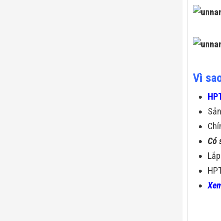
Vì sa
HPT
Sả
Chí
Có 
Lắp
HPT
Xem