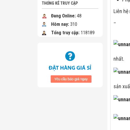
THỐNG KÊ TRUY CẬP
Liên hệ
Đang Online:
48
–
Hôm nay:
310
Tổng truy cập:
118189
nhất.
sản xuấ