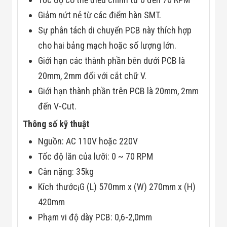
Màn Hình LED
Thiết Bị Chống
Giảm nứt nẻ từ các điểm hàn SMT.
Ghi Âm
Sự phân tách di chuyển PCB này thích hợp
Máy X-Ray
Thực Phẩm
cho hai bảng mạch hoặc số lượng lớn.
Máy Dò Kim
Giới hạn các thành phần bên dưới PCB là
Loại Công
Nghiệp
20mm, 2mm đối với cắt chữ V.
Thiết Bị Công
Nghệ Cao
Giới hạn thành phần trên PCB là 20mm, 2mm
Ống Nhòm
đến V-Cut.
Chuyên Dụng
Đo Lực - Sức
Thông số kỹ thuật
Căng - Sức
Nén
Nguồn: AC 110V hoặc 220V
Máy Kiểm Tra
Tốc độ lăn của lưỡi: 0 ~ 70 RPM
Khuyết Tật
Máy Kiểm Tra
Cân nặng: 35kg
Vết Nứt Sản
Phẩm
Kích thước¡G (L) 570mm x (W) 270mm x (H)
Máy Kiểm Tra
420mm
Bo Mạch Điện
Tử
Phạm vi độ dày PCB: 0,6-2,0mm
Súng Bắn