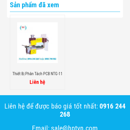
Sản phẩm đã xem
Thiết Bị Phân Tách PCB NTG-11
Liên hệ
Liên hệ để được báo giá tốt nhất:
0916 244
268
Email: sale@hptvn.com