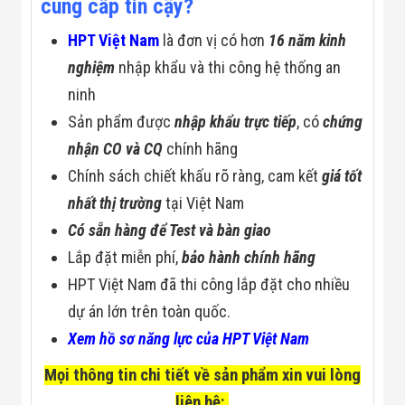
cung cấp tin cậy?
Đội
Dự Án Khối Nhà
HPT Việt Nam
là đơn vị có hơn
16 năm kinh
Máy
Dự Án Kho
nghiệm
nhập khẩu và thi công hệ thống an
Xưởng -
ninh
Logistics
Tin Tức
Sản phẩm được
nhập khẩu trực tiếp
, có
chứng
Tin Công Nghệ
nhận CO và CQ
chính hãng
Tin Khuyến Mãi
Tin Tuyển Dụng
Chính sách chiết khấu rõ ràng, cam kết
giá tốt
Liên Hệ
nhất thị trường
tại Việt Nam
Có sẵn hàng để Test và bàn giao
Lắp đặt miễn phí,
bảo hành chính hãng
HPT Việt Nam đã thi công lắp đặt cho nhiều
dự án lớn trên toàn quốc.
Xem hồ sơ năng lực của HPT Việt Nam
Mọi thông tin chi tiết về sản phẩm xin vui lòng
liên hệ: