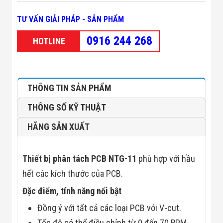
Minh
Sản Phẩm
TƯ VẤN GIẢI PHÁP - SẢN PHẨM
THIẾT BỊ AN
NINH
0916 244 268
HOTLINE
Camera Thông
Minh
Cổng Từ Siêu
Thị
Máy Đếm
THÔNG TIN SẢN PHẨM
Người
Máy Dò Tìm
THÔNG SỐ KỸ THUẬT
Thuốc Nổ
Phòng Chống
HÃNG SẢN XUẤT
Khủng Bố
Camera Đo
Thân Nhiệt
Thiết bị phân tách PCB NTG-11
phù hợp với hầu
THIẾT BỊ
CHUYÊN
hết các kích thước của PCB.
DỤNG
Máy Dò Tạp
Đặc điểm, tính năng nổi bật
Chất
Màn Hình
Đồng ý với tất cả các loại PCB với V-cut.
Tương Tác
Tốc độ có thể điều chỉnh từ 0 đến 70 RPM