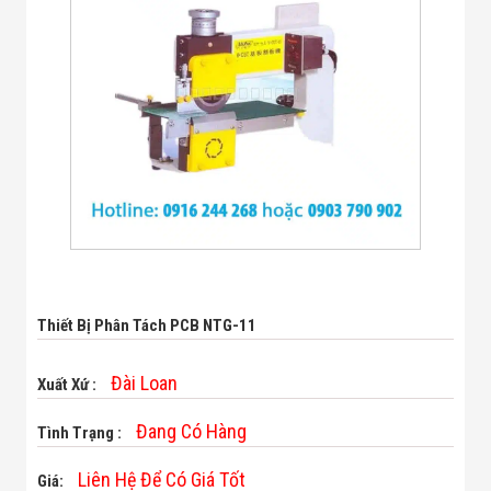
Bị Ngành Thủy
Sản - Đông
Lạnh
Giải Pháp Thiết
Bị Ngành Thực
Phẩm Đóng Gói
Giải Pháp Thiết
Bị Ngành May
Mặc - Giày Da
Giải Pháp Thiết
Bị Ngành Linh
Kiện Điện Tử
Giải Pháp Thiết
Bị Ngành Giáo
Dục
Giải Pháp Thiết
Thiết Bị Phân Tách PCB NTG-11
Bị Ngành Bán
Lẻ - Retail
Giải Pháp
Đài Loan
Xuất Xứ :
Chuyên Dụng
Ngành Công An
Đang Có Hàng
Tình Trạng :
- Quân Đội
Giải Pháp Bãi
Liên Hệ Để Có Giá Tốt
Giá:
Giữ Xe Thông