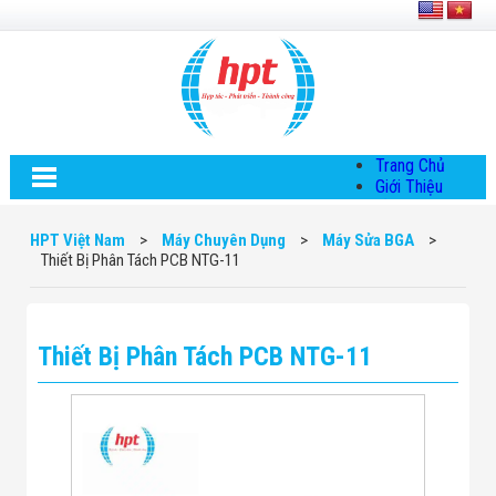
Trang Chủ
Giới Thiệu
Về HPT Việt
Nam
HPT Việt Nam
>
Máy Chuyên Dụng
>
Máy Sửa BGA
>
Hội Đồng Quản
Thiết Bị Phân Tách PCB NTG-11
Trị
Chính Sách Quy
Định Chung
Chính Sách Bảo
Thiết Bị Phân Tách PCB NTG-11
Mật Thông Tin
Chiến Lược
Phát Triển
Thông Tin
Chuyển Khoản
Giải Pháp
Giải Pháp Thiết