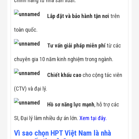
chính hãng từ nhà sản xuất.
Công Nghiệp
Thiết Bị Ngành
Giáo Dục
Lắp đặt và bảo hành tận
nơi
trên
Thiết Bị Ngành
Thủy Sản
toàn quốc.
Thiết Bị Ngành
Giày Da, Túi
Xách
Tư vấn giải pháp miễn phí
từ các
Dự Án Triển
Khai
chuyên gia 10 năm kinh nghiệm trong ngành.
Dự Án Ngành
Thủy Sản
Dự Án Ngành
Chiết khấu cao
cho cộng tác viên
Thực Phẩm
Dự Án Ngành
(CTV) và đại lý.
Siêu Thị - Ngân
Hàng
Dự Án Ngành
Hồ sơ năng lực mạnh
, hỗ trợ các
Giáo Dục -
Trường Học
SI, Đại lý làm nhiều dự án lớn.
Xem tại đây.
Dự Án Ngành
Điện Tử
Dự Án Ngành
Vì sao chọn HPT Việt Nam là nhà
Công An - Quân