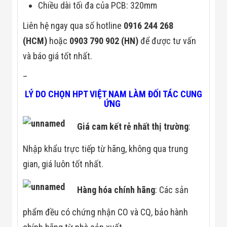
Chiều dài tối đa của PCB: 320mm
Flycam
Robot Tự Hành
Liên hệ ngay qua số hotline
0916 244 268
Robot AI
THIẾT BỊ KIỂM
(HCM)
hoặc
0903 790 902 (HN)
để được tư vấn
SOÁT RA VÀO
Cổng Dò Kim
và báo giá tốt nhất.
Loại
Máy Soi Hành
–
Lý (X-Ray)
Cổng Phân Làn
LÝ DO CHỌN HPT VIỆT NAM LÀM ĐỐI TÁC CUNG
Tự Động
ỨNG
Nhận Diện
Khuôn Mặt
Giá cam kết rẻ nhất thị trường
:
Hệ Thống Điện
Nhẹ
Nhập khẩu trực tiếp từ hãng, không qua trung
Thiết Bị Theo
Ngành
gian, giá luôn tốt nhất.
Thiết Bị Ngành
Thực Phẩm
Thiết Bị Ngành
Hàng hóa chính hãng
: Các sản
Thực Phẩm
Matrixcope
phẩm đều có chứng nhận CO và CQ, bảo hành
Thiết Bị Ngành