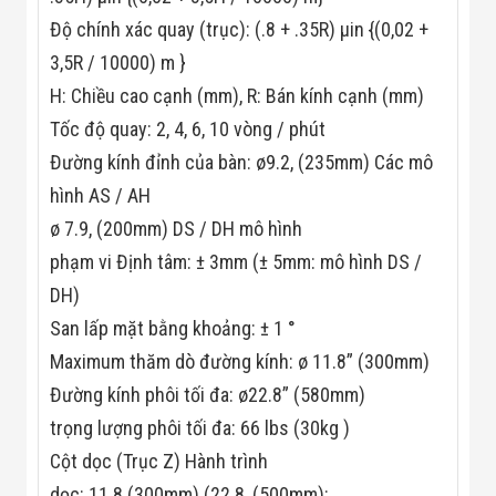
Công Nghiệp
Thiết Bị Ngành
Độ chính xác quay (trục): (.8 + .35R) μin {(0,02 +
Giáo Dục
3,5R / 10000) m }
Thiết Bị Ngành
Thủy Sản
H: Chiều cao cạnh (mm), R: Bán kính cạnh (mm)
Thiết Bị Ngành
Giày Da, Túi
Tốc độ quay: 2, 4, 6, 10 vòng / phút
Xách
Đường kính đỉnh của bàn: ø9.2, (235mm) Các mô
Dự Án Triển
Khai
hình AS / AH
Dự Án Ngành
ø 7.9, (200mm) DS / DH mô hình
Thủy Sản
Dự Án Ngành
phạm vi Định tâm: ± 3mm (± 5mm: mô hình DS /
Thực Phẩm
DH)
Dự Án Ngành
Siêu Thị - Ngân
San lấp mặt bằng khoảng: ± 1 °
Hàng
Maximum thăm dò đường kính: ø 11.8” (300mm)
Dự Án Ngành
Giáo Dục -
Đường kính phôi tối đa: ø22.8” (580mm)
Trường Học
Dự Án Ngành
trọng lượng phôi tối đa: 66 lbs (30kg )
Điện Tử
Cột dọc (Trục Z) Hành trình
Dự Án Ngành
Công An - Quân
dọc: 11.8 (300mm) (22.8, (500mm):