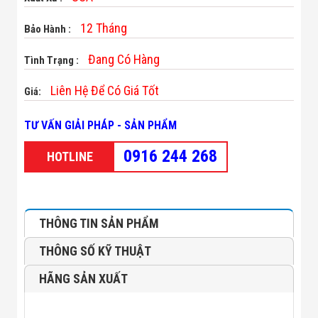
Minh
Sản Phẩm
12 Tháng
Bảo Hành :
THIẾT BỊ AN
NINH
Đang Có Hàng
Tình Trạng :
Camera Thông
Minh
Liên Hệ Để Có Giá Tốt
Giá:
Cổng Từ Siêu
Thị
Máy Đếm
TƯ VẤN GIẢI PHÁP - SẢN PHẨM
Người
Máy Dò Tìm
0916 244 268
HOTLINE
Thuốc Nổ
Phòng Chống
Khủng Bố
Camera Đo
Thân Nhiệt
THÔNG TIN SẢN PHẨM
THIẾT BỊ
CHUYÊN
THÔNG SỐ KỸ THUẬT
DỤNG
Máy Dò Tạp
HÃNG SẢN XUẤT
Chất
Màn Hình
Tương Tác