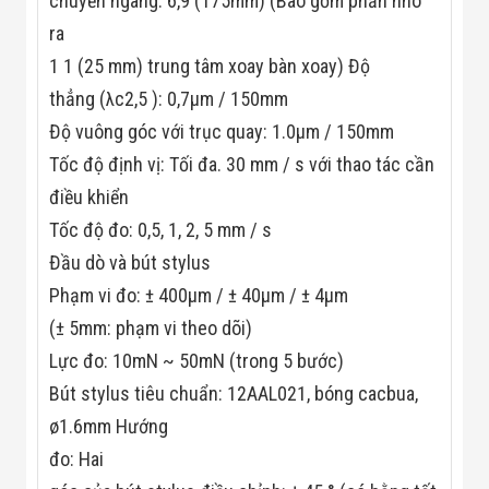
chuyển ngang: 6,9 (175mm) (Bao gồm phần nhô
ra
1 1 (25 mm) trung tâm xoay bàn xoay) Độ
thẳng (λc2,5 ): 0,7μm / 150mm
Độ vuông góc với trục quay: 1.0μm / 150mm
Tốc độ định vị: Tối đa. 30 mm / s với thao tác cần
điều khiển
Tốc độ đo: 0,5, 1, 2, 5 mm / s
Đầu dò và bút stylus
Phạm vi đo: ± 400μm / ± 40μm / ± 4μm
(± 5mm: phạm vi theo dõi)
Lực đo: 10mN ~ 50mN (trong 5 bước)
Bút stylus tiêu chuẩn: 12AAL021, bóng cacbua,
ø1.6mm Hướng
đo: Hai