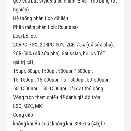
góc của bút stylus điều chỉnh: ± 45 ° (có bằng tốt
nghiệp)
Hệ thống phân tích dữ liệu
Phần mềm phân tích: Roundpak
Loại bộ lọc:
2CRPC-75%, 2CRPC-50%, 2CR-75% (đã sửa pha),
2CR-50% (đã sửa pha), Gaussian, bộ lọc TẮT
giá trị cắt;
15upr, 50upr, 150upr, 500upr, 1500upr,
15-150upr, 15-500upr, 15-1500upr, 50-500upr,
50-1500upr, 150-1500upr, Cài đặt thủ công
Vòng tròn tham chiếu để đánh giá độ tròn:
LSC, MZC, MIC
Cung cấp
không khí Áp suất không khí: 390kPa (4kgf /