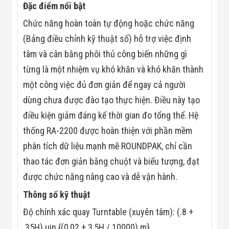
Đặc điểm nổi bật
Flycam
Robot Tự Hành
Chức năng hoàn toàn tự động hoặc chức năng
Robot AI
THIẾT BỊ KIỂM
(Bảng điều chỉnh kỹ thuật số) hỗ trợ việc định
SOÁT RA VÀO
tâm và cân bằng phôi thủ công biến những gì
Cổng Dò Kim
Loại
từng là một nhiệm vụ khó khăn và khó khăn thành
Máy Soi Hành
Lý (X-Ray)
một công việc đủ đơn giản để ngay cả người
Cổng Phân Làn
dùng chưa được đào tạo thực hiện. Điều này tạo
Tự Động
Nhận Diện
điều kiện giảm đáng kể thời gian đo tổng thể. Hệ
Khuôn Mặt
thống RA-2200 được hoàn thiện với phần mềm
Hệ Thống Điện
Nhẹ
phân tích dữ liệu mạnh mẽ ROUNDPAK, chỉ cần
Thiết Bị Theo
thao tác đơn giản bằng chuột và biểu tượng, đạt
Ngành
Thiết Bị Ngành
được chức năng nâng cao và dễ vận hành.
Thực Phẩm
Thiết Bị Ngành
Thông số kỹ thuật
Thực Phẩm
Matrixcope
Độ chính xác quay Turntable (xuyên tâm): (.8 +
Thiết Bị Ngành
.35H) μin {(0,02 + 3,5H / 10000) m}