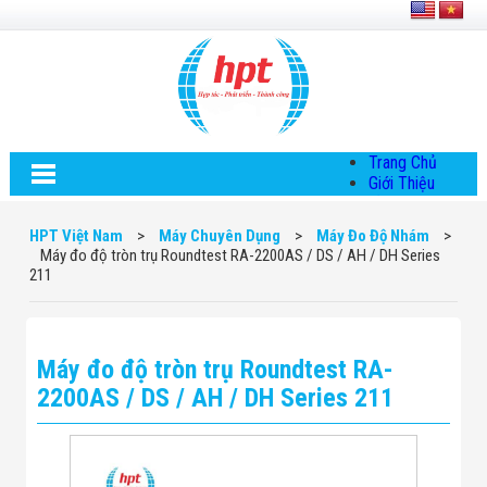
Trang Chủ
Giới Thiệu
Về HPT Việt
Nam
HPT Việt Nam
>
Máy Chuyên Dụng
>
Máy Đo Độ Nhám
>
Hội Đồng Quản
Máy đo độ tròn trụ Roundtest RA-2200AS / DS / AH / DH Series
Trị
211
Chính Sách Quy
Định Chung
Chính Sách Bảo
Mật Thông Tin
Máy đo độ tròn trụ Roundtest RA-
Chiến Lược
Phát Triển
2200AS / DS / AH / DH Series 211
Thông Tin
Chuyển Khoản
Giải Pháp
Giải Pháp Thiết