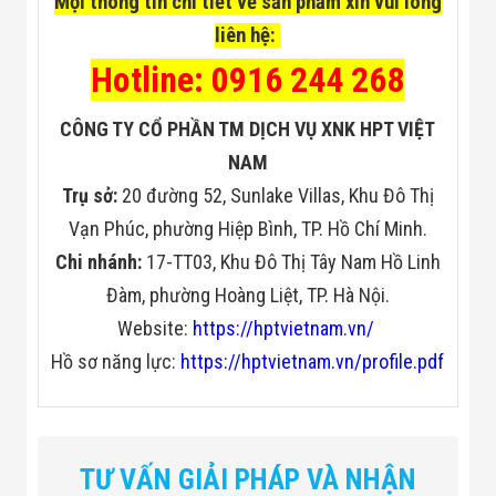
Mọi thông tin chi tiết về sản phẩm xin vui lòng
liên hệ:
Hotline: 0916 244 268
CÔNG TY CỔ PHẦN TM DỊCH VỤ XNK HPT VIỆT
NAM
Trụ sở:
20 đường 52, Sunlake Villas, Khu Đô Thị
Vạn Phúc, phường Hiệp Bình, TP. Hồ Chí Minh.
Chi nhánh:
17-TT03, Khu Đô Thị Tây Nam Hồ Linh
Đàm, phường Hoàng Liệt, TP. Hà Nội.
Website:
https://hptvietnam.vn/
Hồ sơ năng lực:
https://hptvietnam.vn/profile.pdf
TƯ VẤN GIẢI PHÁP VÀ NHẬN