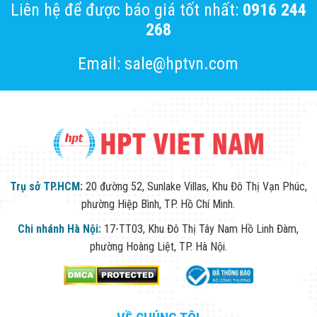
Liên hệ để được báo giá tốt nhất:
0916 244
268
Email: sale@hptvn.com
Trụ sở TP.HCM:
20 đường 52, Sunlake Villas, Khu Đô Thị Vạn Phúc,
phường Hiệp Bình, TP. Hồ Chí Minh.
Chi nhánh Hà Nội:
17-TT03, Khu Đô Thị Tây Nam Hồ Linh Đàm,
phường Hoàng Liệt, TP. Hà Nội.