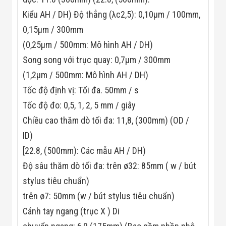
Đội
Kiểu AH / DH) Độ thẳng (λc2,5): 0,10μm / 100mm,
Dự Án Khối Nhà
Máy
0,15μm / 300mm
Dự Án Kho
Xưởng -
(0,25μm / 500mm: Mô hình AH / DH)
Logistics
Song song với trục quay: 0,7μm / 300mm
Tin Tức
Tin Công Nghệ
(1,2μm / 500mm: Mô hình AH / DH)
Tin Khuyến Mãi
Tốc độ định vị: Tối đa. 50mm / s
Tin Tuyển Dụng
Liên Hệ
Tốc độ đo: 0,5, 1, 2, 5 mm / giây
Chiều cao thăm dò tối đa: 11,8, (300mm) (OD /
ID)
[22.8, (500mm): Các mẫu AH / DH)
Độ sâu thăm dò tối đa: trên ø32: 85mm ( w / bút
stylus tiêu chuẩn)
trên ø7: 50mm (w / bút stylus tiêu chuẩn)
Cánh tay ngang (trục X ) Di