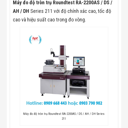
Màn Hình LED
Máy đo độ tròn trụ Roundtest RA-2200AS / DS /
Thiết Bị Chống
AH / DH
Series 211 với độ chính xác cao, tốc độ
Ghi Âm
Máy X-Ray
cao và hiệu suất cao trong đo vòng.
Thực Phẩm
Máy Dò Kim
Loại Công
Nghiệp
Thiết Bị Công
Nghệ Cao
Ống Nhòm
Chuyên Dụng
Đo Lực - Sức
Căng - Sức
Nén
Máy Kiểm Tra
Khuyết Tật
Máy Kiểm Tra
Vết Nứt Sản
Phẩm
Máy Kiểm Tra
Máy đo độ tròn trụ Roundtest RA-2200AS / DS / AH / DH Series
Bo Mạch Điện
211
Tử
Súng Bắn