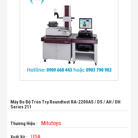
Bị Ngành Thủy
Sản - Đông
Lạnh
Giải Pháp Thiết
Bị Ngành Thực
Phẩm Đóng Gói
Giải Pháp Thiết
Bị Ngành May
Mặc - Giày Da
Giải Pháp Thiết
Bị Ngành Linh
Kiện Điện Tử
Giải Pháp Thiết
Bị Ngành Giáo
Dục
Giải Pháp Thiết
Bị Ngành Bán
Lẻ - Retail
Máy Đo Độ Tròn Trụ Roundtest RA-2200AS / DS / AH / DH
Series 211
Giải Pháp
Chuyên Dụng
Ngành Công An
Mitutoyo
Thương Hiệu :
- Quân Đội
Giải Pháp Bãi
USA
Giữ Xe Thông
Xuất Xứ :