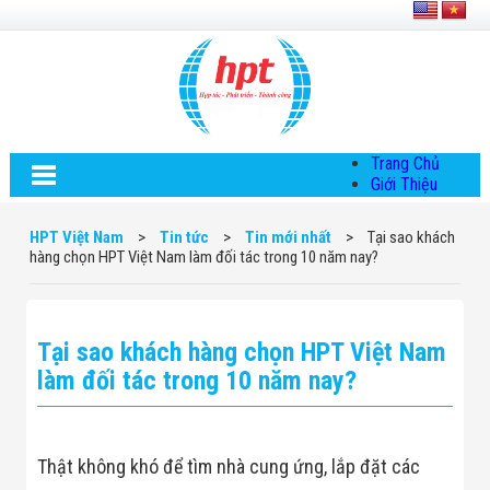
Trang Chủ
Giới Thiệu
Về HPT Việt
Nam
HPT Việt Nam
>
Tin tức
>
Tin mới nhất
>
Tại sao khách
Hội Đồng Quản
hàng chọn HPT Việt Nam làm đối tác trong 10 năm nay?
Trị
Chính Sách Quy
Định Chung
Chính Sách Bảo
Tại sao khách hàng chọn HPT Việt Nam
Mật Thông Tin
Chiến Lược
làm đối tác trong 10 năm nay?
Phát Triển
Thông Tin
Chuyển Khoản
Giải Pháp
Thật không khó để tìm nhà cung ứng, lắp đặt các
Giải Pháp Thiết