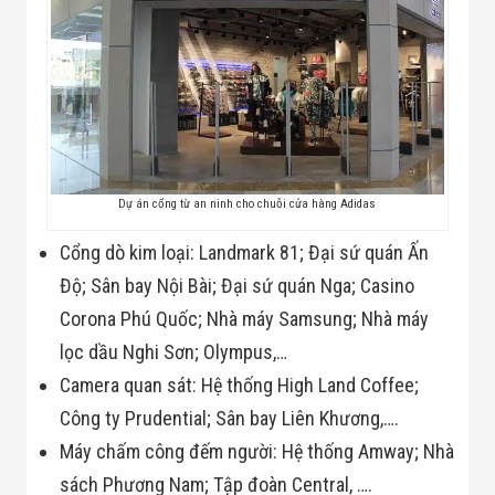
Đội
Dự Án Khối Nhà
Máy
Dự Án Kho
Xưởng -
Logistics
Tin Tức
Tin Công Nghệ
Tin Khuyến Mãi
Tin Tuyển Dụng
Dự án cổng từ an ninh cho chuỗi cửa hàng Adidas
Liên Hệ
Cổng dò kim loại: Landmark 81; Đại sứ quán Ấn
Độ; Sân bay Nội Bài; Đại sứ quán Nga; Casino
Corona Phú Quốc; Nhà máy Samsung; Nhà máy
lọc dầu Nghi Sơn; Olympus,…
Camera quan sát: Hệ thống High Land Coffee;
Công ty Prudential; Sân bay Liên Khương,….
Máy chấm công đếm người: Hệ thống Amway; Nhà
sách Phương Nam; Tập đoàn Central, ….