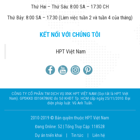
Thứ Hai – Thứ Sáu: 8:00 SA – 17:30 CH
Thứ Bảy: 8:00 SA – 17:30 (Làm việc tuần 2 và tuần 4 của tháng)
KẾT NỐI VỚI CHÚNG TÔI
HPT Việt Nam
CÔNG TY CỔ PHẦN TM DỊCH VỤ XNK HPT VIỆT NAM (Gọi tắt là HPT Việt
Nam). GPDKKD 0310478692 do Sở KHĐT Tp. HCM cấp ngày 25/11/2010. Đại
diện pháp luật: Vũ Anh Tuấn.
2010-2019 © Bản quyền thuộc HPT Việt Nam
Đang Online: 52
|
Tổng Truy Cập: 118528
Dự án triển khai
|
Tin tức
|
Liên hệ