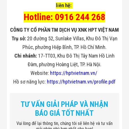
liên hệ:
Hotline: 0916 244 268
CÔNG TY CỔ PHẦN TM DỊCH VỤ XNK HPT VIỆT NAM
Trụ sở:
20 đường 52, Sunlake Villas, Khu Đô Thị Vạn
Phúc, phường Hiệp Bình, TP. Hồ Chí Minh.
Chi nhánh:
17-TT03, Khu Đô Thị Tây Nam Hồ Linh
Đàm, phường Hoàng Liệt, TP. Hà Nội.
Website:
https://hptvietnam.vn/
Hồ sơ năng lực:
https://hptvietnam.vn/profile.pdf
TƯ VẤN GIẢI PHÁP VÀ NHẬN
BÁO GIÁ TỐT NHẤT
Vui lòng để lại thông tin, chúng tôi sẽ liên hệ và tư vấn
giải pháp phù hợp nhất cho bạn!