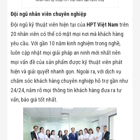
Nhân viên kỹ thuật HPT Việt Nam bảo hành máy
Màn Hình LED
Thiết Bị Chống
Ghi Âm
Đội ngũ nhân viên chuyên nghiệp
Máy X-Ray
Đội ngũ kỹ thuật viên hiện tại của
HPT Việt Nam
trên
Thực Phẩm
Máy Dò Kim
20 nhân viên có thể có mặt mọi nơi mà khách hàng
Loại Công
Nghiệp
yêu cầu. Với gần 10 năm kinh nghiệm trong nghề,
Thiết Bị Công
luôn cập nhật mọi giải pháp an ninh mới nhất nên
Nghệ Cao
Ống Nhòm
mọi vấn đề của sản phẩm được kỹ thuật viên phát
Chuyên Dụng
hiện và giải quyết nhanh gọn. Ngoài ra, với dịch vụ
Đo Lực - Sức
Căng - Sức
chăm sóc khách hàng chuyên nghiệp hỗ trợ gần như
Nén
24/24, nắm rõ mọi thông tin khách hàng đưa ra tư
Máy Kiểm Tra
Khuyết Tật
vấn, báo giá tốt nhất.
Máy Kiểm Tra
Vết Nứt Sản
Phẩm
Máy Kiểm Tra
Bo Mạch Điện
Tử
Súng Bắn