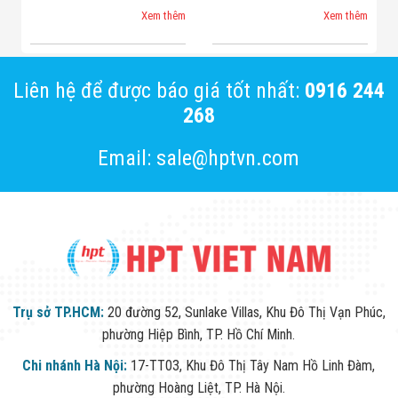
Xem thêm
Xem thêm
Liên hệ để được báo giá tốt nhất:
0916 244
268
Email: sale@hptvn.com
Trụ sở TP.HCM:
20 đường 52, Sunlake Villas, Khu Đô Thị Vạn Phúc,
phường Hiệp Bình, TP. Hồ Chí Minh.
Chi nhánh Hà Nội:
17-TT03, Khu Đô Thị Tây Nam Hồ Linh Đàm,
phường Hoàng Liệt, TP. Hà Nội.