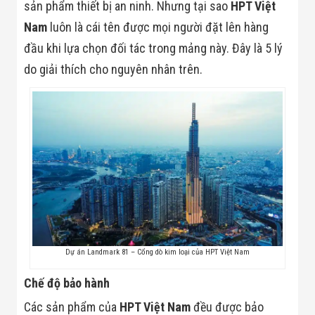
Bị Ngành Thủy
sản phẩm thiết bị an ninh. Nhưng tại sao
HPT Việt
Sản - Đông
Nam
luôn là cái tên được mọi người đặt lên hàng
Lạnh
Giải Pháp Thiết
đầu khi lựa chọn đối tác trong mảng này. Đây là 5 lý
Bị Ngành Thực
do giải thích cho nguyên nhân trên.
Phẩm Đóng Gói
Giải Pháp Thiết
Bị Ngành May
Mặc - Giày Da
Giải Pháp Thiết
Bị Ngành Linh
Kiện Điện Tử
Giải Pháp Thiết
Bị Ngành Giáo
Dục
Giải Pháp Thiết
Bị Ngành Bán
Lẻ - Retail
Giải Pháp
Dự án Landmark 81 – Cổng dò kim loại của HPT Việt Nam
Chuyên Dụng
Ngành Công An
Chế độ bảo hành
- Quân Đội
Giải Pháp Bãi
Các sản phẩm của
HPT Việt Nam
đều được bảo
Giữ Xe Thông