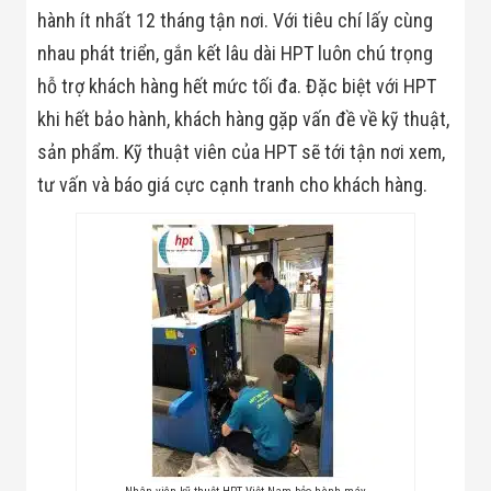
Minh
hành ít nhất 12 tháng tận nơi. Với tiêu chí lấy cùng
Sản Phẩm
nhau phát triển, gắn kết lâu dài HPT luôn chú trọng
THIẾT BỊ AN
NINH
hỗ trợ khách hàng hết mức tối đa. Đặc biệt với HPT
Camera Thông
khi hết bảo hành, khách hàng gặp vấn đề về kỹ thuật,
Minh
Cổng Từ Siêu
sản phẩm. Kỹ thuật viên của HPT sẽ tới tận nơi xem,
Thị
Máy Đếm
tư vấn và báo giá cực cạnh tranh cho khách hàng.
Người
Máy Dò Tìm
Thuốc Nổ
Phòng Chống
Khủng Bố
Camera Đo
Thân Nhiệt
THIẾT BỊ
CHUYÊN
DỤNG
Máy Dò Tạp
Chất
Màn Hình
Tương Tác