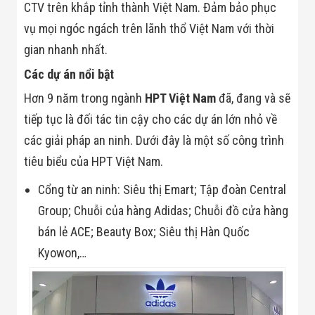
Công Nghiệp
CTV trên khắp tỉnh thành Việt Nam. Đảm bảo phục
Thiết Bị Ngành
Giáo Dục
vụ mọi ngóc ngách trên lãnh thổ Việt Nam với thời
Thiết Bị Ngành
gian nhanh nhất.
Thủy Sản
Thiết Bị Ngành
Các dự án nổi bật
Giày Da, Túi
Xách
Hơn 9 năm trong ngành
HPT Việt Nam
đã, đang và sẽ
Dự Án Triển
tiếp tục là đối tác tin cậy cho các dự án lớn nhỏ về
Khai
Dự Án Ngành
các giải pháp an ninh. Dưới đây là một số công trình
Thủy Sản
tiêu biểu của HPT Việt Nam.
Dự Án Ngành
Thực Phẩm
Cổng từ an ninh: Siêu thị Emart; Tập đoàn Central
Dự Án Ngành
Siêu Thị - Ngân
Group; Chuỗi của hàng Adidas; Chuỗi đồ cửa hàng
Hàng
Dự Án Ngành
bán lẻ ACE; Beauty Box; Siêu thị Hàn Quốc
Giáo Dục -
Kyowon,…
Trường Học
Dự Án Ngành
Điện Tử
Dự Án Ngành
Công An - Quân