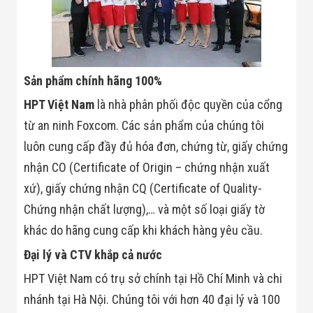
Flycam
Robot Tự Hành
Robot AI
THIẾT BỊ KIỂM
SOÁT RA VÀO
Cổng Dò Kim
Sản phẩm chính hãng 100%
Loại
Máy Soi Hành
HPT Việt Nam
là nhà phân phối độc quyền của cổng
Lý (X-Ray)
từ an ninh Foxcom. Các sản phẩm của chúng tôi
Cổng Phân Làn
Tự Động
luôn cung cấp đầy đủ hóa đơn, chứng từ, giấy chứng
Nhận Diện
nhận CO (Certificate of Origin – chứng nhận xuất
Khuôn Mặt
Hệ Thống Điện
xứ), giấy chứng nhận CQ (Certificate of Quality-
Nhẹ
Thiết Bị Theo
Chứng nhận chất lượng),… và một số loại giấy tờ
Ngành
khác do hãng cung cấp khi khách hàng yêu cầu.
Thiết Bị Ngành
Thực Phẩm
Đại lý và CTV khắp cả nước
Thiết Bị Ngành
Thực Phẩm
HPT Việt Nam có trụ sở chính tại Hồ Chí Minh và chi
Matrixcope
nhánh tại Hà Nội. Chúng tôi với hơn 40 đại lý và 100
Thiết Bị Ngành