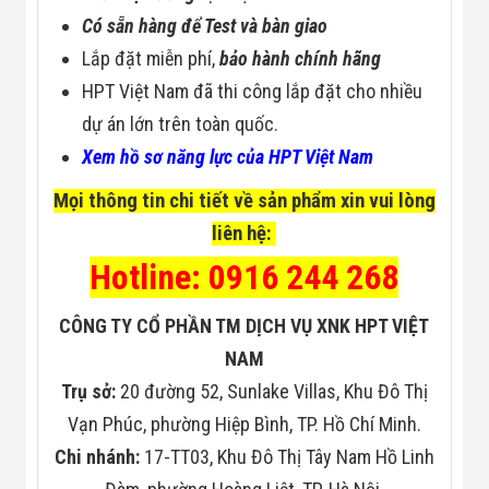
Có sẵn hàng để Test và bàn giao
Lắp đặt miễn phí,
bảo hành chính hãng
HPT Việt Nam đã thi công lắp đặt cho nhiều
dự án lớn trên toàn quốc.
Xem hồ sơ năng lực của HPT Việt Nam
Mọi thông tin chi tiết về sản phẩm xin vui lòng
liên hệ:
Hotline: 0916 244 268
CÔNG TY CỔ PHẦN TM DỊCH VỤ XNK HPT VIỆT
NAM
Trụ sở:
20 đường 52, Sunlake Villas, Khu Đô Thị
Vạn Phúc, phường Hiệp Bình, TP. Hồ Chí Minh.
Chi nhánh:
17-TT03, Khu Đô Thị Tây Nam Hồ Linh