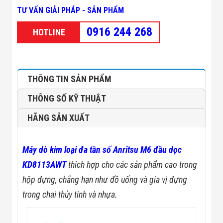
Minh
TƯ VẤN GIẢI PHÁP - SẢN PHẨM
Sản Phẩm
THIẾT BỊ AN
0916 244 268
HOTLINE
NINH
Camera Thông
Minh
Cổng Từ Siêu
Thị
THÔNG TIN SẢN PHẨM
Máy Đếm
Người
THÔNG SỐ KỸ THUẬT
Máy Dò Tìm
Thuốc Nổ
HÃNG SẢN XUẤT
Phòng Chống
Khủng Bố
Camera Đo
Máy dò kim loại đa tần số Anritsu M6 đầu dọc
Thân Nhiệt
THIẾT BỊ
KD8113AWT
thích hợp cho các sản phẩm cao trong
CHUYÊN
DỤNG
hộp đựng, chẳng hạn như đồ uống và gia vị đựng
Máy Dò Tạp
trong chai thủy tinh và nhựa.
Chất
Màn Hình
Tương Tác