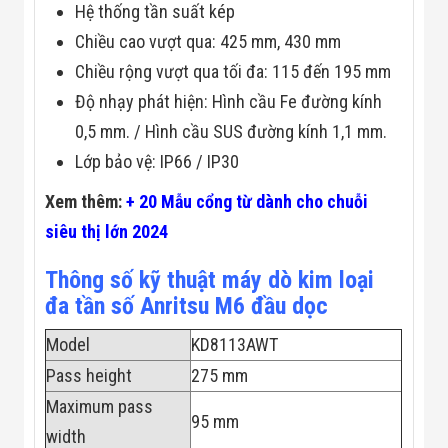
Hệ thống tần suất kép
Flycam
Robot Tự Hành
Chiều cao vượt qua: 425 mm, 430 mm
Robot AI
THIẾT BỊ KIỂM
Chiều rộng vượt qua tối đa: 115 đến 195 mm
SOÁT RA VÀO
Độ nhạy phát hiện: Hình cầu Fe đường kính
Cổng Dò Kim
Loại
0,5 mm. / Hình cầu SUS đường kính 1,1 mm.
Máy Soi Hành
Lớp bảo vệ: IP66 / IP30
Lý (X-Ray)
Cổng Phân Làn
Xem thêm:
+ 20 Mẫu cổng từ dành cho chuỗi
Tự Động
Nhận Diện
siêu thị lớn 2024
Khuôn Mặt
Hệ Thống Điện
Thông số kỹ thuật máy dò kim loại
Nhẹ
Thiết Bị Theo
đa tần số Anritsu M6 đầu dọc
Ngành
Thiết Bị Ngành
Model
KD8113AWT
Thực Phẩm
Thiết Bị Ngành
Pass height
275 mm
Thực Phẩm
Maximum pass
Matrixcope
95 mm
Thiết Bị Ngành
width