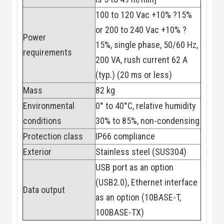
Đội
100 to 120 Vac +10% ?15%
Dự Án Khối Nhà
Máy
or 200 to 240 Vac +10% ?
Dự Án Kho
Power
Xưởng -
15%, single phase, 50/60 Hz,
requirements
Logistics
200 VA, rush current 62 A
Tin Tức
Tin Công Nghệ
(typ.) (20 ms or less)
Tin Khuyến Mãi
Mass
82 kg
Tin Tuyển Dụng
Liên Hệ
Environmental
0° to 40°C, relative humidity
conditions
30% to 85%, non-condensing
Protection class
IP66 compliance
Exterior
Stainless steel (SUS304)
USB port as an option
(USB2.0), Ethernet interface
Data output
as an option (10BASE-T,
100BASE-TX)