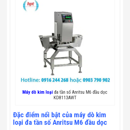
Màn Hình LED
Thiết Bị Chống
Ghi Âm
Máy X-Ray
Thực Phẩm
Máy Dò Kim
Loại Công
Nghiệp
Thiết Bị Công
Nghệ Cao
Ống Nhòm
Chuyên Dụng
Đo Lực - Sức
Căng - Sức
Nén
Máy Kiểm Tra
Khuyết Tật
Máy dò kim loại
đa tần số Anritsu M6 đầu dọc
Máy Kiểm Tra
KD8113AWT
Vết Nứt Sản
Phẩm
Máy Kiểm Tra
Đặc điểm nổi bật của máy dò kim
Bo Mạch Điện
loại đa tần số Anritsu M6 đầu dọc
Tử
Súng Bắn