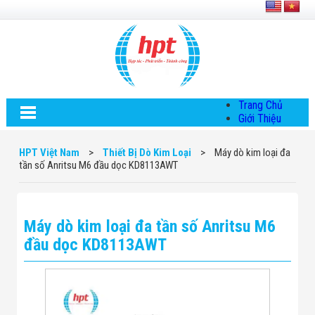
Trang Chủ
Giới Thiệu
Về HPT Việt
Nam
HPT Việt Nam
>
Thiết Bị Dò Kim Loại
>
Máy dò kim loại đa
Hội Đồng Quản
tần số Anritsu M6 đầu dọc KD8113AWT
Trị
Chính Sách Quy
Định Chung
Chính Sách Bảo
Máy dò kim loại đa tần số Anritsu M6
Mật Thông Tin
Chiến Lược
đầu dọc KD8113AWT
Phát Triển
Thông Tin
Chuyển Khoản
Giải Pháp
Giải Pháp Thiết