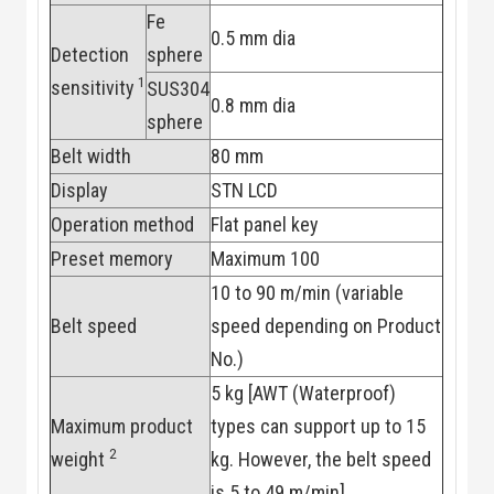
Công Nghiệp
Fe
Thiết Bị Ngành
0.5 mm dia
Giáo Dục
Detection
sphere
Thiết Bị Ngành
1
Thủy Sản
sensitivity
SUS304
0.8 mm dia
Thiết Bị Ngành
sphere
Giày Da, Túi
Xách
Belt width
80 mm
Dự Án Triển
Display
STN LCD
Khai
Dự Án Ngành
Operation method
Flat panel key
Thủy Sản
Dự Án Ngành
Preset memory
Maximum 100
Thực Phẩm
10 to 90 m/min (variable
Dự Án Ngành
Siêu Thị - Ngân
Belt speed
speed depending on Product
Hàng
No.)
Dự Án Ngành
Giáo Dục -
5 kg [AWT (Waterproof)
Trường Học
Dự Án Ngành
Maximum product
types can support up to 15
Điện Tử
2
weight
kg. However, the belt speed
Dự Án Ngành
Công An - Quân
is 5 to 49 m/min]