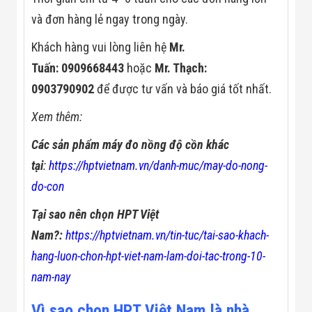
và đơn hàng lẻ ngay trong ngày.
Khách hàng vui lòng liên hệ
Mr.
Tuấn: 0909668443
hoặc
Mr. Thạch:
0903790902
để được tư vấn và báo giá tốt nhất.
Xem thêm:
Các sản phẩm máy đo nồng độ cồn khác
tại
:
https://hptvietnam.vn/danh-muc/may-do-nong-
do-con
Tại sao nên chọn HPT Việt
Nam?:
https://hptvietnam.vn/tin-tuc/tai-sao-khach-
hang-luon-chon-hpt-viet-nam-lam-doi-tac-trong-10-
nam-nay
Vì sao chọn HPT Việt Nam là nhà