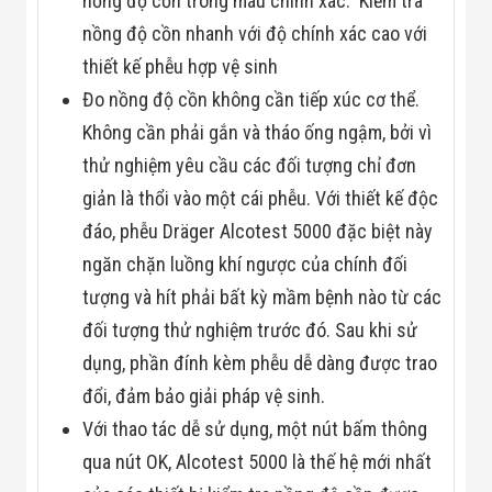
nồng độ cồn trong máu chính xác. Kiểm tra
Công Nghiệp
Thiết Bị Ngành
nồng độ cồn nhanh với độ chính xác cao với
Giáo Dục
Thiết Bị Ngành
thiết kế phễu hợp vệ sinh
Thủy Sản
Đo nồng độ cồn không cần tiếp xúc cơ thể.
Thiết Bị Ngành
Giày Da, Túi
Không cần phải gắn và tháo ống ngậm, bởi vì
Xách
thử nghiệm yêu cầu các đối tượng chỉ đơn
Dự Án Triển
Khai
giản là thổi vào một cái phễu. Với thiết kế độc
Dự Án Ngành
đáo, phễu Dräger Alcotest 5000 đặc biệt này
Thủy Sản
Dự Án Ngành
ngăn chặn luồng khí ngược của chính đối
Thực Phẩm
tượng và hít phải bất kỳ mầm bệnh nào từ các
Dự Án Ngành
Siêu Thị - Ngân
đối tượng thử nghiệm trước đó. Sau khi sử
Hàng
Dự Án Ngành
dụng, phần đính kèm phễu dễ dàng được trao
Giáo Dục -
đổi, đảm bảo giải pháp vệ sinh.
Trường Học
Dự Án Ngành
Với thao tác dễ sử dụng, một nút bấm thông
Điện Tử
qua nút OK, Alcotest 5000 là thế hệ mới nhất
Dự Án Ngành
Công An - Quân