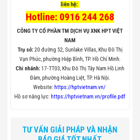
liên hệ:
Hotline: 0916 244 268
CÔNG TY CỔ PHẦN TM DỊCH VỤ XNK HPT VIỆT
NAM
Trụ sở:
20 đường 52, Sunlake Villas, Khu Đô Thị
Vạn Phúc, phường Hiệp Bình, TP. Hồ Chí Minh.
Chi nhánh:
17-TT03, Khu Đô Thị Tây Nam Hồ Linh
Đàm, phường Hoàng Liệt, TP. Hà Nội.
Website:
https://hptvietnam.vn/
Hồ sơ năng lực:
https://hptvietnam.vn/profile.pdf
TƯ VẤN GIẢI PHÁP VÀ NHẬN
BÁO GIÁ TỐT NHẤT