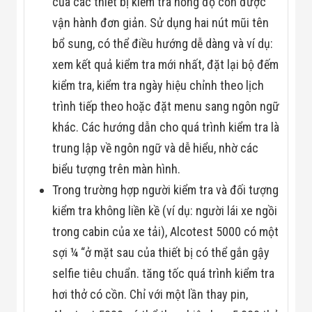
của các thiết bị kiểm tra nồng độ cồn được
Đội
Dự Án Khối Nhà
vận hành đơn giản. Sử dụng hai nút mũi tên
Máy
bổ sung, có thể điều hướng dễ dàng và ví dụ:
Dự Án Kho
Xưởng -
xem kết quả kiểm tra mới nhất, đặt lại bộ đếm
Logistics
kiểm tra, kiểm tra ngày hiệu chỉnh theo lịch
Tin Tức
Tin Công Nghệ
trình tiếp theo hoặc đặt menu sang ngôn ngữ
Tin Khuyến Mãi
khác. Các hướng dẫn cho quá trình kiểm tra là
Tin Tuyển Dụng
Liên Hệ
trung lập về ngôn ngữ và dễ hiểu, nhờ các
biểu tượng trên màn hình.
Trong trường hợp người kiểm tra và đối tượng
kiểm tra không liền kề (ví dụ: người lái xe ngồi
trong cabin của xe tải), Alcotest 5000 có một
sợi ¼ “ở mặt sau của thiết bị có thể gắn gậy
selfie tiêu chuẩn. tăng tốc quá trình kiểm tra
hơi thở có cồn. Chỉ với một lần thay pin,