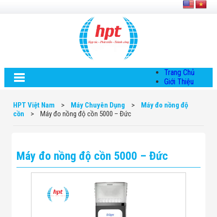
Trang Chủ
Giới Thiệu
Về HPT Việt
Nam
HPT Việt Nam
>
Máy Chuyên Dụng
>
Máy đo nồng độ
Hội Đồng Quản
cồn
>
Máy đo nồng độ cồn 5000 – Đức
Trị
Chính Sách Quy
Định Chung
Chính Sách Bảo
Máy đo nồng độ cồn 5000 – Đức
Mật Thông Tin
Chiến Lược
Phát Triển
Thông Tin
Chuyển Khoản
Giải Pháp
Giải Pháp Thiết