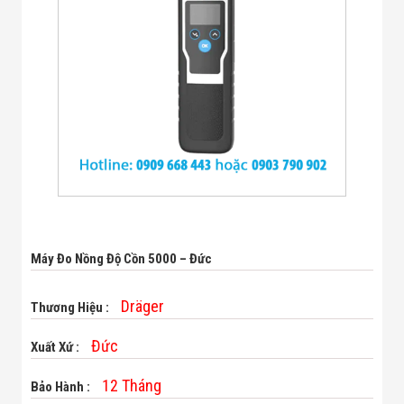
Bị Ngành Thủy
Sản - Đông
Lạnh
Giải Pháp Thiết
Bị Ngành Thực
Phẩm Đóng Gói
Giải Pháp Thiết
Bị Ngành May
Mặc - Giày Da
Giải Pháp Thiết
Bị Ngành Linh
Kiện Điện Tử
Giải Pháp Thiết
Bị Ngành Giáo
Dục
Máy Đo Nồng Độ Cồn 5000 – Đức
Giải Pháp Thiết
Bị Ngành Bán
Lẻ - Retail
Dräger
Thương Hiệu :
Giải Pháp
Chuyên Dụng
Đức
Xuất Xứ :
Ngành Công An
- Quân Đội
Giải Pháp Bãi
12 Tháng
Bảo Hành :
Giữ Xe Thông