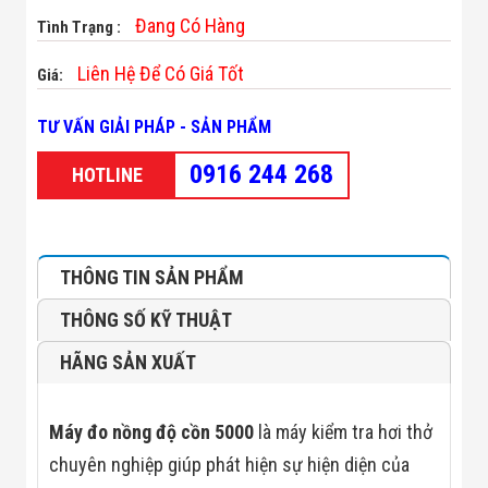
Minh
Đang Có Hàng
Tình Trạng :
Sản Phẩm
THIẾT BỊ AN
Liên Hệ Để Có Giá Tốt
Giá:
NINH
Camera Thông
Minh
TƯ VẤN GIẢI PHÁP - SẢN PHẨM
Cổng Từ Siêu
Thị
0916 244 268
HOTLINE
Máy Đếm
Người
Máy Dò Tìm
Thuốc Nổ
Phòng Chống
THÔNG TIN SẢN PHẨM
Khủng Bố
Camera Đo
THÔNG SỐ KỸ THUẬT
Thân Nhiệt
THIẾT BỊ
HÃNG SẢN XUẤT
CHUYÊN
DỤNG
Máy Dò Tạp
Máy đo nồng độ cồn 5000
là máy kiểm tra hơi thở
Chất
Màn Hình
chuyên nghiệp giúp phát hiện sự hiện diện của
Tương Tác