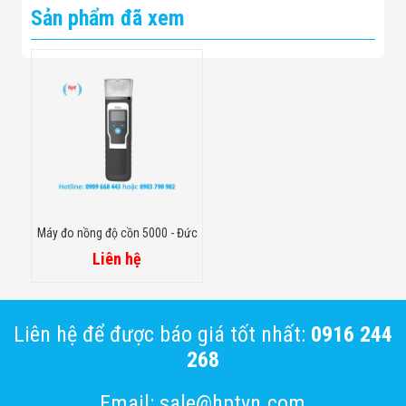
Sản phẩm đã xem
Máy đo nồng độ cồn 5000 - Đức
Liên hệ
Liên hệ để được báo giá tốt nhất:
0916 244
268
Email: sale@hptvn.com