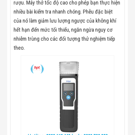
Màn Hình LED
rượu. Máy thở tốc độ cao cho phép bạn thực hiện
Thiết Bị Chống
nhiều bài kiểm tra nhanh chóng. Phễu đặc biệt
Ghi Âm
Máy X-Ray
của nó làm giảm lưu lượng ngược của không khí
Thực Phẩm
hết hạn đến mức tối thiểu, ngăn ngừa nguy cơ
Máy Dò Kim
Loại Công
nhiễm trùng cho các đối tượng thử nghiệm tiếp
Nghiệp
Thiết Bị Công
theo.
Nghệ Cao
Ống Nhòm
Chuyên Dụng
Đo Lực - Sức
Căng - Sức
Nén
Máy Kiểm Tra
Khuyết Tật
Máy Kiểm Tra
Vết Nứt Sản
Phẩm
Máy Kiểm Tra
Bo Mạch Điện
Tử
Súng Bắn