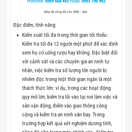
Flycam
Robot Tự Hành
Máy đo nồng độ cồn 5000 – Đức
Robot AI
THIẾT BỊ KIỂM
Đặc điểm, tính năng
SOÁT RA VÀO
Cổng Dò Kim
Kiểm soát tối đa trong thời gian tối thiểu:
Loại
Máy Soi Hành
Kiểm tra tối đa 12 người một phút để xác định
Lý (X-Ray)
xem họ có uống rượu hay không. Đặc biệt đối
Cổng Phân Làn
Tự Động
với cảnh sát và các chuyên gia an ninh tư
Nhận Diện
nhân, việc kiểm tra số lượng lớn người bị
Khuôn Mặt
Hệ Thống Điện
nhiễm độc trong một thời gian ngắn là một
Nhẹ
thách thức lớn: ví dụ, trong các hoạt động
Thiết Bị Theo
Ngành
quy mô lớn, kiểm tra lối vào tại nơi làm việc và
Thiết Bị Ngành
Thực Phẩm
sân vận động, điểm vào giao thông công
Thiết Bị Ngành
cộng và kiểm tra an ninh sân bay. Trong
Thực Phẩm
Matrixcope
trường hợp kết quả xét nghiệm dương tính,
Thiết Bị Ngành