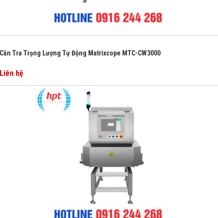
Cân Tra Trọng Lượng Tự Động Matrixcope MTC-CW3000
Liên hệ