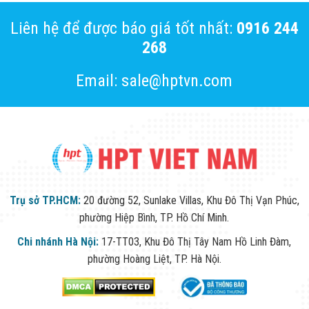
Liên hệ để được báo giá tốt nhất:
0916 244
268
Email: sale@hptvn.com
Trụ sở TP.HCM:
20 đường 52, Sunlake Villas, Khu Đô Thị Vạn Phúc,
phường Hiệp Bình, TP. Hồ Chí Minh.
Chi nhánh Hà Nội:
17-TT03, Khu Đô Thị Tây Nam Hồ Linh Đàm,
phường Hoàng Liệt, TP. Hà Nội.