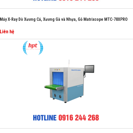
Máy X-Ray Dò Xương Cá, Xương Gà và Nhựa, Gỗ Matrixcope MTC-78XPRO
Liên hệ