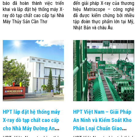
báo đã hoàn thành việc triển
đến giải pháp X-ray của thương
Đội
khai và lắp đặt hệ thống máy X-
hiệu Matrixcope – công nghệ
Dự Án Khối Nhà
Máy
ray dò tạp chất cao cấp tại Nhà
đã được kiểm chứng bởi nhiều
Dự Án Kho
Máy Thủy Sản Cần Thơ
tập đoàn thực phẩm lớn tại Mỹ,
Xưởng -
Nhật Bản và châu Âu.
Logistics
Tin Tức
Tin Công Nghệ
Tin Khuyến Mãi
Tin Tuyển Dụng
Liên Hệ
HPT lắp đặt hệ thống máy
HPT Việt Nam – Giải Pháp
X-ray dò tạp chất cao cấp
An Ninh và Kiểm Soát Kho
cho Nhà Máy Đường An
Phân Loại Chuẩn Giao
Khê – Gia Lai
Hàng Tiết Kiệm (GHTK)