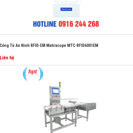
Cổng Từ An Ninh RFID-EM Matrixcope MTC-RFID6001EM
Liên hệ