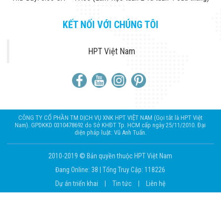
KẾT NỐI VỚI CHÚNG TÔI
HPT Việt Nam
CÔNG TY CỔ PHẦN TM DỊCH VỤ XNK HPT VIỆT NAM (Gọi tắt là HPT Việt
Nam). GPDKKD 0310478692 do Sở KHĐT Tp. HCM cấp ngày 25/11/2010. Đại
diện pháp luật: Vũ Anh Tuấn.
2010-2019 © Bản quyền thuộc HPT Việt Nam
Đang Online: 38
|
Tổng Truy Cập: 118226
Dự án triển khai
|
Tin tức
|
Liên hệ