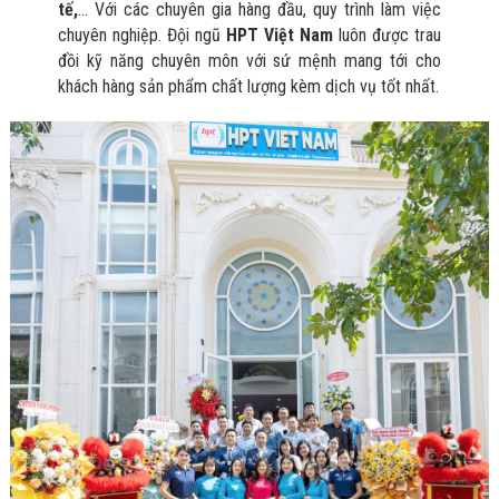
Bị Ngành Thủy
tế,
… Với các chuyên gia hàng đầu, quy trình làm việc
Sản - Đông
chuyên nghiệp. Đội ngũ
HPT Việt Nam
luôn được trau
Lạnh
đồi kỹ năng chuyên môn với sứ mệnh mang tới cho
Giải Pháp Thiết
khách hàng sản phẩm chất lượng kèm dịch vụ tốt nhất.
Bị Ngành Thực
Phẩm Đóng Gói
Giải Pháp Thiết
Bị Ngành May
Mặc - Giày Da
Giải Pháp Thiết
Bị Ngành Linh
Kiện Điện Tử
Giải Pháp Thiết
Bị Ngành Giáo
Dục
Giải Pháp Thiết
Bị Ngành Bán
Lẻ - Retail
Giải Pháp
Chuyên Dụng
Ngành Công An
- Quân Đội
Giải Pháp Bãi
Giữ Xe Thông