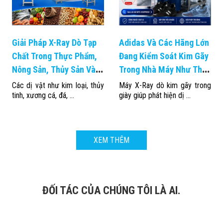
Giải Pháp X-Ray Dò Tạp
Adidas Và Các Hãng Lớn
Chất Trong Thực Phẩm,
Đang Kiểm Soát Kim Gãy
Nông Sản, Thủy Sản Và
Trong Nhà Máy Như Thế
Trái Cây Xuất Khẩu
Nào?
Các dị vật như kim loại, thủy
Máy X-Ray dò kim gãy trong
tinh, xương cá, đá, ...
giày giúp phát hiện dị ...
XEM THÊM
ĐỐI TÁC CỦA CHÚNG TÔI LÀ AI.