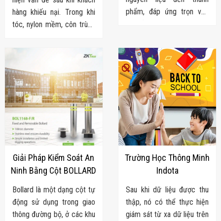
Flycam
phẩm, đáp ứng trọn vẹn
hàng khiếu nại. Trong khi
Robot Tự Hành
nhu cầu của doanh nghiệp
tóc, nylon mềm, côn trùng
Robot AI
THIẾT BỊ KIỂM
trong ngành mì ăn
nhỏ hay dị vật cùng màu
SOÁT RA VÀO
liền. Chúng tôi cung cấp từ
sản phẩm là những lỗi
Cổng Dò Kim
khâu nguyên liệu - sản xuất
QA/QC thủ công rất dễ bỏ
Loại
Máy Soi Hành
- kiểm soát chất lượng -
sót. Đâu là giải pháp khắc
Lý (X-Ray)
đóng gói - kho vận.
phục triệt để?
Cổng Phân Làn
Tự Động
Nhận Diện
Khuôn Mặt
Hệ Thống Điện
Nhẹ
Thiết Bị Theo
Ngành
Giải Pháp Kiểm Soát An
Trường Học Thông Minh
Thiết Bị Ngành
Ninh Bằng Cột BOLLARD
Indota
Thực Phẩm
Thiết Bị Ngành
Bollard là một dạng cột tự
Sau khi dữ liệu được thu
Thực Phẩm
động sử dụng trong giao
thập, nó có thể thực hiện
Matrixcope
Thiết Bị Ngành
thông đường bộ, ở các khu
giám sát từ xa dữ liệu trên