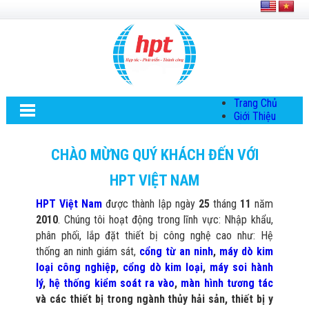
Trang Chủ
Giới Thiệu
Về HPT Việt
Nam
CHÀO MỪNG QUÝ KHÁCH ĐẾN VỚI
Hội Đồng Quản
Trị
HPT VIỆT NAM
Chính Sách Quy
Định Chung
HPT Việt Nam
được thành lập ngày
25
tháng
11
năm
Chính Sách Bảo
2010
. Chúng tôi hoạt động trong lĩnh vực: Nhập khẩu,
Mật Thông Tin
Chiến Lược
phân phối, lắp đặt thiết bị công nghệ cao như: Hệ
Phát Triển
thống an ninh giám sát,
cổng từ an ninh
,
máy dò kim
Thông Tin
loại công nghiệp
,
cổng dò kim loại
,
máy soi hành
Chuyển Khoản
lý
,
hệ thống kiểm soát ra vào
,
màn hình tương tác
Giải Pháp
và các thiết bị trong ngành thủy hải sản, thiết bị y
Giải Pháp Thiết