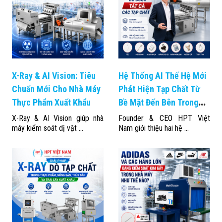
X-Ray & AI Vision: Tiêu
Hệ Thống AI Thế Hệ Mới
Chuẩn Mới Cho Nhà Máy
Phát Hiện Tạp Chất Từ
Thực Phẩm Xuất Khẩu
Bề Mặt Đến Bên Trong
Sản Phẩm
X-Ray & AI Vision giúp nhà
Founder & CEO HPT Việt
máy kiểm soát dị vật ...
Nam giới thiệu hai hệ ...