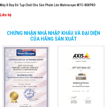
Máy X-Ray Dò Tạp Chất Cho Sản Phẩm Lớn Matrixcope MTC-80XPRO
Liên hệ
CHỨNG NHẬN NHÀ NHẬP KHẨU VÀ ĐẠI DIỆN
CỦA HÃNG SẢN XUẤT