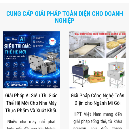
Màn Hình LED
Thiết Bị Chống
Ghi Âm
CUNG CẤP GIẢI PHÁP TOÀN DIỆN CHO DOANH
Máy X-Ray
NGHIỆP
Thực Phẩm
Máy Dò Kim
Loại Công
Nghiệp
Thiết Bị Công
Nghệ Cao
Ống Nhòm
Chuyên Dụng
Đo Lực - Sức
Căng - Sức
Nén
Máy Kiểm Tra
Khuyết Tật
Máy Kiểm Tra
Giải Pháp AI Siêu Thị Giác
Giái Pháp Công Nghệ Toàn
Vết Nứt Sản
Thế Hệ Mới Cho Nhà Máy
Diện cho Ngành Mì Gói
Phẩm
Thực Phẩm Và Xuất Khẩu
Máy Kiểm Tra
HPT Việt Nam mang đến
Bo Mạch Điện
giải pháp tổng thể, từ khâu
Nhiều nhà máy chỉ phát
Tử
Súng Bắn
nguyên liệu đến thành
hiện vấn đề sau khi khách