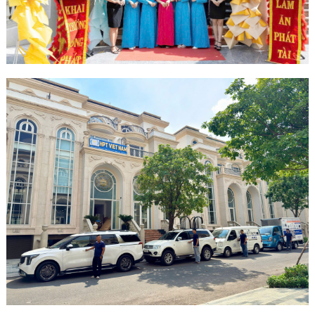
Minh
Sản Phẩm
THIẾT BỊ AN
NINH
Camera Thông
Minh
Cổng Từ Siêu
Thị
Máy Đếm
Người
Máy Dò Tìm
Thuốc Nổ
Phòng Chống
Khủng Bố
Camera Đo
Thân Nhiệt
THIẾT BỊ
CHUYÊN
DỤNG
Máy Dò Tạp
Chất
Màn Hình
Tương Tác