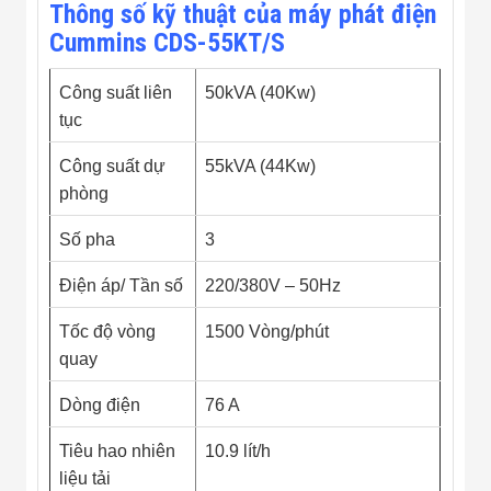
Thông số kỹ thuật của máy phát điện
Flycam
Robot Tự Hành
Cummins CDS-55KT/S
Robot AI
THIẾT BỊ KIỂM
Công suất liên
50kVA (40Kw)
SOÁT RA VÀO
Cổng Dò Kim
tục
Loại
Máy Soi Hành
Công suất dự
55kVA (44Kw)
Lý (X-Ray)
phòng
Cổng Phân Làn
Tự Động
Số pha
3
Nhận Diện
Khuôn Mặt
Hệ Thống Điện
Điện áp/ Tần số
220/380V – 50Hz
Nhẹ
Thiết Bị Theo
Tốc độ vòng
1500 Vòng/phút
Ngành
quay
Thiết Bị Ngành
Thực Phẩm
Dòng điện
76 A
Thiết Bị Ngành
Thực Phẩm
Matrixcope
Tiêu hao nhiên
10.9 lít/h
Thiết Bị Ngành
liệu tải