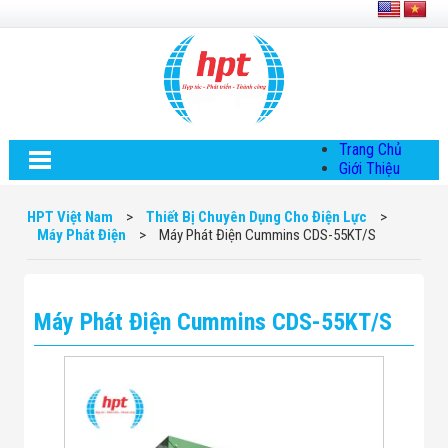
Trang Chủ
Giới Thiệu
Về HPT Việt
Nam
HPT Việt Nam
>
Thiết Bị Chuyên Dụng Cho Điện Lực
>
Hội Đồng Quản
Máy Phát Điện
>
Máy Phát Điện Cummins CDS-55KT/S
Trị
Chính Sách Quy
Định Chung
Chính Sách Bảo
Máy Phát Điện Cummins CDS-55KT/S
Mật Thông Tin
Chiến Lược
Phát Triển
Thông Tin
Chuyển Khoản
Giải Pháp
Giải Pháp Thiết