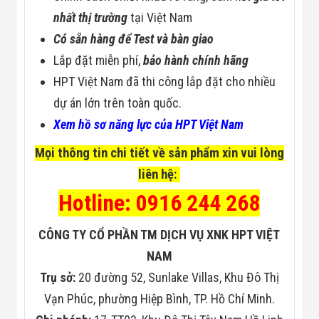
nhất thị trường
tại Việt Nam
Có sẵn hàng để Test và bàn giao
Lắp đặt miễn phí,
bảo hành chính hãng
HPT Việt Nam đã thi công lắp đặt cho nhiều
dự án lớn trên toàn quốc.
Xem hồ sơ năng lực của HPT Việt Nam
Mọi thông tin chi tiết về sản phẩm xin vui lòng
liên hệ:
Hotline: 0916 244 268
CÔNG TY CỔ PHẦN TM DỊCH VỤ XNK HPT VIỆT
NAM
Trụ sở:
20 đường 52, Sunlake Villas, Khu Đô Thị
Vạn Phúc, phường Hiệp Bình, TP. Hồ Chí Minh.