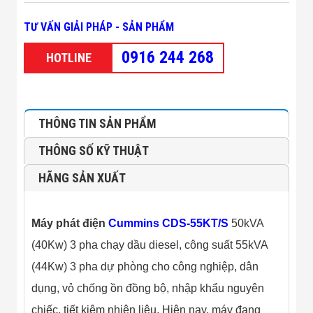
Minh
Sản Phẩm
TƯ VẤN GIẢI PHÁP - SẢN PHẨM
THIẾT BỊ AN
NINH
0916 244 268
HOTLINE
Camera Thông
Minh
Cổng Từ Siêu
Thị
Máy Đếm
THÔNG TIN SẢN PHẨM
Người
Máy Dò Tìm
THÔNG SỐ KỸ THUẬT
Thuốc Nổ
Phòng Chống
HÃNG SẢN XUẤT
Khủng Bố
Camera Đo
Thân Nhiệt
THIẾT BỊ
Máy phát điện
Cummins CDS-55KT/S
50kVA
CHUYÊN
(40Kw) 3 pha chạy dầu diesel, công suất 55kVA
DỤNG
Máy Dò Tạp
(44Kw) 3 pha dự phòng cho công nghiệp, dân
Chất
dụng, vỏ chống ồn đồng bộ, nhập khẩu nguyên
Màn Hình
Tương Tác
chiếc, tiết kiệm nhiên liệu. Hiện nay, máy đang