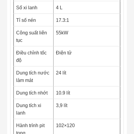
Đội
Số xi lanh
4 L
Dự Án Khối Nhà
Máy
Dự Án Kho
Tỉ số nén
17.3:1
Xưởng -
Logistics
Công suất liên
55kW
Tin Tức
tục
Tin Công Nghệ
Tin Khuyến Mãi
Điều chỉnh tốc
Điện tử
Tin Tuyển Dụng
Liên Hệ
độ
Dung tích nước
24 lít
làm mát
Dung tích nhớt
10.9 lít
Dung tích xi
3,9 lít
lanh
Hành trình pit
102×120
tong