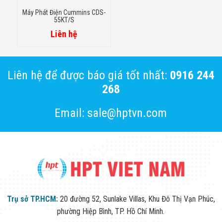
Máy Phát Điện Cummins CDS-
55KT/S
Liên hệ
Liên hệ để được báo giá tốt nhất:
0916 244
268
Email: sale@hptvn.com
Trụ sở TP.HCM:
20 đường 52, Sunlake Villas, Khu Đô Thị Vạn Phúc,
phường Hiệp Bình, TP. Hồ Chí Minh.