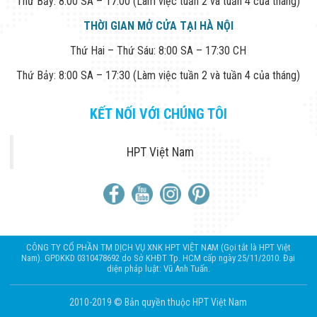
Thứ Bảy: 8:00 SA – 17:00 (Làm việc tuần 2 và tuần 4 của tháng)
THỜI GIAN MỞ CỬA TẠI HÀ NỘI
Thứ Hai – Thứ Sáu: 8:00 SA – 17:30 CH
Thứ Bảy: 8:00 SA – 17:30 (Làm việc tuần 2 và tuần 4 của tháng)
KẾT NỐI VỚI CHÚNG TÔI
HPT Việt Nam
CÔNG TY CỔ PHẦN TM DỊCH VỤ XNK HPT VIỆT NAM (Gọi tắt là HPT Việt
Nam). GPDKKD 0310478692 do Sở KHĐT Tp. HCM cấp ngày 25/11/2010. Đại
diện pháp luật: Vũ Anh Tuấn.
2010-2019 © Bản quyền thuộc HPT Việt Nam