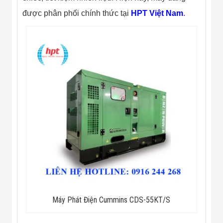
Màn Hình LED
Thiết Bị Chống
được phân phối chính thức tại
HPT Việt Nam
.
Ghi Âm
Máy X-Ray
Thực Phẩm
Máy Dò Kim
Loại Công
Nghiệp
Thiết Bị Công
Nghệ Cao
Ống Nhòm
Chuyên Dụng
Đo Lực - Sức
Căng - Sức
Nén
Máy Kiểm Tra
Khuyết Tật
Máy Kiểm Tra
Vết Nứt Sản
Phẩm
Máy Kiểm Tra
Máy Phát Điện Cummins CDS-55KT/S
Bo Mạch Điện
Tử
Súng Bắn