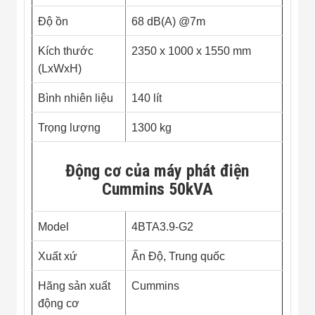
Công Nghiệp
Thiết Bị Ngành
Độ ồn
68 dB(A) @7m
Giáo Dục
Thiết Bị Ngành
Kích thước
2350 x 1000 x 1550 mm
Thủy Sản
Thiết Bị Ngành
(LxWxH)
Giày Da, Túi
Xách
Bình nhiên liệu
140 lít
Dự Án Triển
Khai
Trọng lượng
1300 kg
Dự Án Ngành
Thủy Sản
Dự Án Ngành
Động cơ của máy phát điện
Thực Phẩm
Cummins 50kVA
Dự Án Ngành
Siêu Thị - Ngân
Hàng
Model
4BTA3.9-G2
Dự Án Ngành
Giáo Dục -
Trường Học
Xuất xứ
Ấn Độ, Trung quốc
Dự Án Ngành
Điện Tử
Hãng sản xuất
Cummins
Dự Án Ngành
động cơ
Công An - Quân