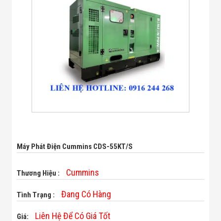
Bị Ngành Thủy
Sản - Đông
Lạnh
Giải Pháp Thiết
Bị Ngành Thực
Phẩm Đóng Gói
Giải Pháp Thiết
Bị Ngành May
Mặc - Giày Da
Giải Pháp Thiết
Bị Ngành Linh
Kiện Điện Tử
Giải Pháp Thiết
Bị Ngành Giáo
Dục
Giải Pháp Thiết
Máy Phát Điện Cummins CDS-55KT/S
Bị Ngành Bán
Lẻ - Retail
Giải Pháp
Cummins
Thương Hiệu :
Chuyên Dụng
Ngành Công An
Đang Có Hàng
Tình Trạng :
- Quân Đội
Giải Pháp Bãi
Liên Hệ Để Có Giá Tốt
Giá:
Giữ Xe Thông