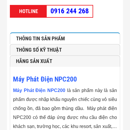
Minh
Sản Phẩm
0916 244 268
HOTLINE
THIẾT BỊ AN
NINH
Camera Thông
Minh
Cổng Từ Siêu
THÔNG TIN SẢN PHẨM
Thị
Máy Đếm
THÔNG SỐ KỸ THUẬT
Người
Máy Dò Tìm
HÃNG SẢN XUẤT
Thuốc Nổ
Phòng Chống
Khủng Bố
Máy Phát Điện NPC200
Camera Đo
Thân Nhiệt
Máy Phát Điện NPC200
là sản phẩm này là sản
THIẾT BỊ
CHUYÊN
phẩm được nhập khẩu nguyên chiếc cùng vỏ siêu
DỤNG
chống ồn, đã bao gồm thùng dầu. Máy phát điện
Máy Dò Tạp
Chất
NPC200 có thể đáp ứng được nhu cầu điện cho
Màn Hình
Tương Tác
khách sạn, trường học, các khu resort, sản xuất,…