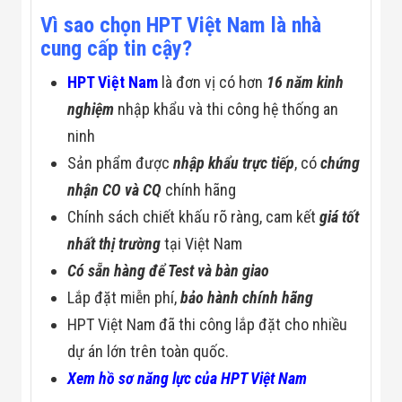
Đội
Vì sao chọn HPT Việt Nam là nhà
Dự Án Khối Nhà
cung cấp tin cậy?
Máy
Dự Án Kho
Xưởng -
HPT Việt Nam
là đơn vị có hơn
16 năm kinh
Logistics
nghiệm
nhập khẩu và thi công hệ thống an
Tin Tức
Tin Công Nghệ
ninh
Tin Khuyến Mãi
Sản phẩm được
nhập khẩu trực tiếp
, có
chứng
Tin Tuyển Dụng
Liên Hệ
nhận CO và CQ
chính hãng
Chính sách chiết khấu rõ ràng, cam kết
giá tốt
nhất thị trường
tại Việt Nam
Có sẵn hàng để Test và bàn giao
Lắp đặt miễn phí,
bảo hành chính hãng
HPT Việt Nam đã thi công lắp đặt cho nhiều
dự án lớn trên toàn quốc.
Xem hồ sơ năng lực của HPT Việt Nam