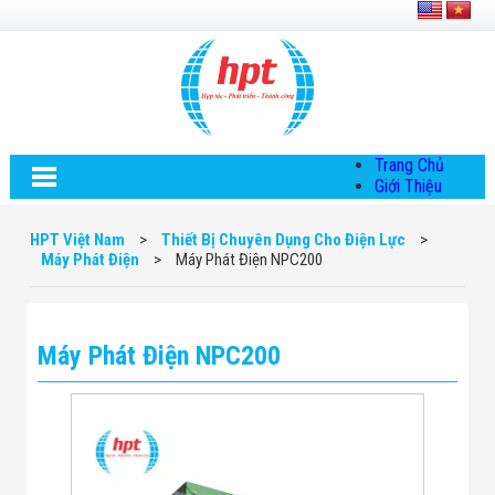
Trang Chủ
Giới Thiệu
Về HPT Việt
Nam
HPT Việt Nam
>
Thiết Bị Chuyên Dụng Cho Điện Lực
>
Hội Đồng Quản
Máy Phát Điện
>
Máy Phát Điện NPC200
Trị
Chính Sách Quy
Định Chung
Chính Sách Bảo
Máy Phát Điện NPC200
Mật Thông Tin
Chiến Lược
Phát Triển
Thông Tin
Chuyển Khoản
Giải Pháp
Giải Pháp Thiết