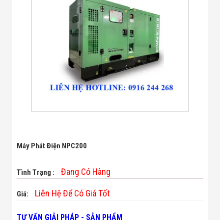
Bị Ngành Thủy
Sản - Đông
Lạnh
Giải Pháp Thiết
Bị Ngành Thực
Phẩm Đóng Gói
Giải Pháp Thiết
Bị Ngành May
Mặc - Giày Da
Giải Pháp Thiết
Bị Ngành Linh
Kiện Điện Tử
Giải Pháp Thiết
Bị Ngành Giáo
Dục
Giải Pháp Thiết
Máy Phát Điện NPC200
Bị Ngành Bán
Lẻ - Retail
Giải Pháp
Đang Có Hàng
Tình Trạng :
Chuyên Dụng
Ngành Công An
Liên Hệ Để Có Giá Tốt
Giá:
- Quân Đội
Giải Pháp Bãi
TƯ VẤN GIẢI PHÁP - SẢN PHẨM
Giữ Xe Thông