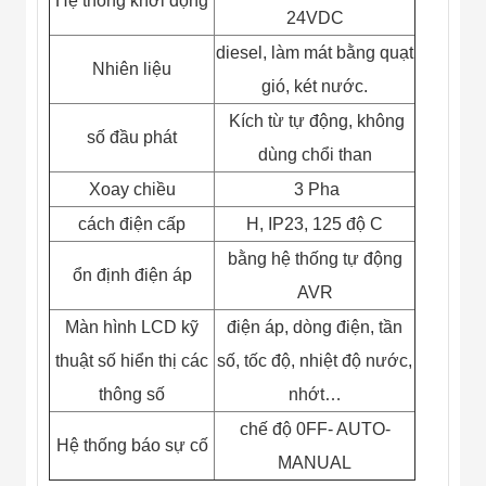
Hệ thống khởi động
Công Nghiệp
24VDC
Thiết Bị Ngành
Giáo Dục
diesel, làm mát bằng quạt
Thiết Bị Ngành
Nhiên liệu
Thủy Sản
gió, két nước.
Thiết Bị Ngành
Kích từ tự động, không
Giày Da, Túi
số đầu phát
Xách
dùng chổi than
Dự Án Triển
Khai
Xoay chiều
3 Pha
Dự Án Ngành
cách điện cấp
H, IP23, 125 độ C
Thủy Sản
Dự Án Ngành
bằng hệ thống tự động
Thực Phẩm
ổn định điện áp
Dự Án Ngành
AVR
Siêu Thị - Ngân
Màn hình LCD kỹ
điện áp, dòng điện, tần
Hàng
Dự Án Ngành
thuật số hiển thị các
số, tốc độ, nhiệt độ nước,
Giáo Dục -
thông số
nhớt…
Trường Học
Dự Án Ngành
chế độ 0FF- AUTO-
Điện Tử
Hệ thống báo sự cố
Dự Án Ngành
MANUAL
Công An - Quân