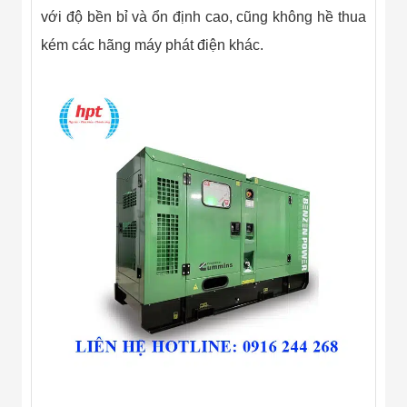
Màn Hình LED
với độ bền bỉ và ổn định cao, cũng không hề thua
Thiết Bị Chống
Ghi Âm
kém các hãng máy phát điện khác.
Máy X-Ray
Thực Phẩm
Máy Dò Kim
Loại Công
Nghiệp
Thiết Bị Công
Nghệ Cao
Ống Nhòm
Chuyên Dụng
Đo Lực - Sức
Căng - Sức
Nén
Máy Kiểm Tra
Khuyết Tật
Máy Kiểm Tra
Vết Nứt Sản
Phẩm
Máy Kiểm Tra
Bo Mạch Điện
Tử
Súng Bắn