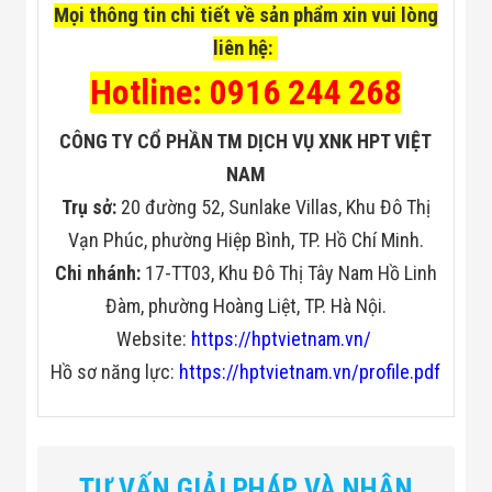
Mọi thông tin chi tiết về sản phẩm xin vui lòng
liên hệ:
Hotline: 0916 244 268
CÔNG TY CỔ PHẦN TM DỊCH VỤ XNK HPT VIỆT
NAM
Trụ sở:
20 đường 52, Sunlake Villas, Khu Đô Thị
Vạn Phúc, phường Hiệp Bình, TP. Hồ Chí Minh.
Chi nhánh:
17-TT03, Khu Đô Thị Tây Nam Hồ Linh
Đàm, phường Hoàng Liệt, TP. Hà Nội.
Website:
https://hptvietnam.vn/
Hồ sơ năng lực:
https://hptvietnam.vn/profile.pdf
TƯ VẤN GIẢI PHÁP VÀ NHẬN