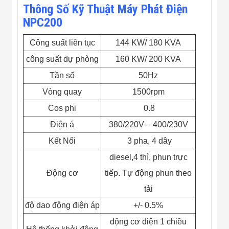
Flycam
Thông Số Kỹ Thuật Máy Phát Điện
Robot Tự Hành
NPC200
Robot AI
THIẾT BỊ KIỂM
Công suất liên tục
144 KW/ 180 KVA
SOÁT RA VÀO
Cổng Dò Kim
công suất dự phòng
160 KW/ 200 KVA
Loại
Máy Soi Hành
Tần số
50Hz
Lý (X-Ray)
Vòng quay
1500rpm
Cổng Phân Làn
Tự Động
Cos phi
0.8
Nhận Diện
Khuôn Mặt
Điện á
380/220V – 400/230V
Hệ Thống Điện
Kết Nối
3 pha, 4 dây
Nhẹ
Thiết Bị Theo
diesel,4 thì, phun trực
Ngành
Thiết Bị Ngành
Động cơ
tiếp. Tự động phun theo
Thực Phẩm
tải
Thiết Bị Ngành
Thực Phẩm
độ dao động điện áp
+/- 0.5%
Matrixcope
Thiết Bị Ngành
động cơ điện 1 chiều