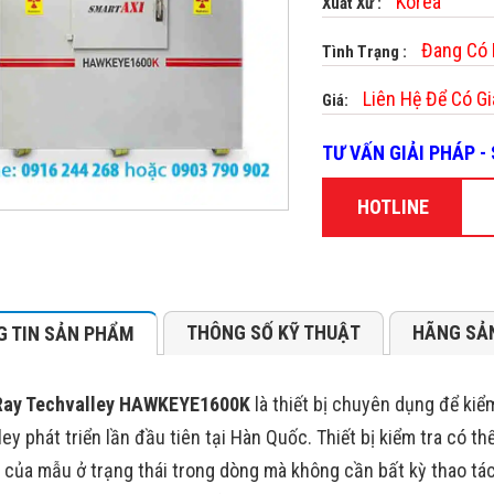
Korea
Xuất Xứ :
Đang Có
Tình Trạng :
Liên Hệ Để Có Gi
Giá:
TƯ VẤN GIẢI PHÁP 
HOTLINE
THÔNG SỐ KỸ THUẬT
HÃNG SẢ
 TIN SẢN PHẨM
Ray Techvalley HAWKEYE1600K
là thiết bị chuyên dụng để ki
ley phát triển lần đầu tiên tại Hàn Quốc.
Thiết bị kiểm tra có th
a của mẫu ở trạng thái trong dòng mà không cần bất kỳ thao tá