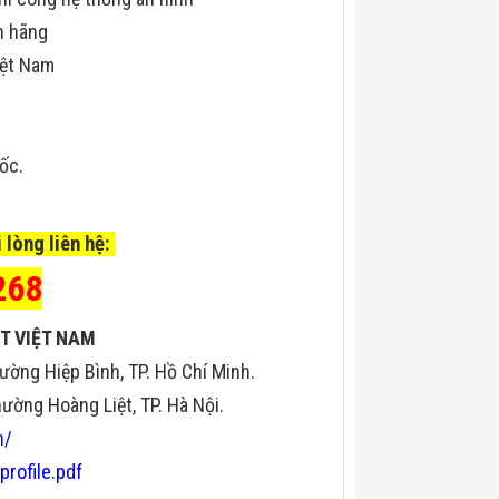
h hãng
iệt Nam
uốc.
 lòng liên hệ:
268
T VIỆT NAM
ường Hiệp Bình, TP. Hồ Chí Minh.
ờng Hoàng Liệt, TP. Hà Nội.
n/
profile.pdf