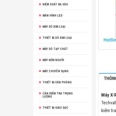
KIỂM SOÁT RA VÀO
MÀN HÌNH LED
MÁY DÒ KIM LOẠI
THIẾT BỊ DÒ KIM LOẠI
MÁY DÒ TẠP CHẤT
MÁY ĐẾM NGƯỜI
MÁY CHUYÊN DỤNG
THÔNG
THIẾT BỊ VĂN PHÒNG
CÂN KIỂM TRA TRỌNG
Máy X-
LƯỢNG
Techval
THIẾT BỊ GIÁO DỤC
kiểm tr