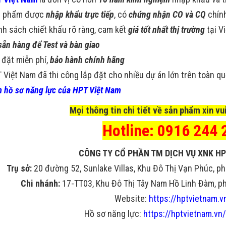
n phẩm được
nhập khẩu trực tiếp
, có
chứng nhận CO và CQ
chín
nh sách chiết khấu rõ ràng, cam kết
giá tốt nhất thị trường
tại V
sẵn hàng để Test và bàn giao
 đặt miễn phí,
bảo hành chính hãng
 Việt Nam đã thi công lắp đặt cho nhiều dự án lớn trên toàn q
 hồ sơ năng lực của HPT Việt Nam
Mọi thông tin chi tiết về sản phẩm xin vui
Hotline: 0916 244 
CÔNG TY CỔ PHẦN TM DỊCH VỤ XNK HP
Trụ sở:
20 đường 52, Sunlake Villas, Khu Đô Thị Vạn Phúc, ph
Chi nhánh:
17-TT03, Khu Đô Thị Tây Nam Hồ Linh Đàm, phư
Website:
https://hptvietnam.v
Hồ sơ năng lực:
https://hptvietnam.vn/