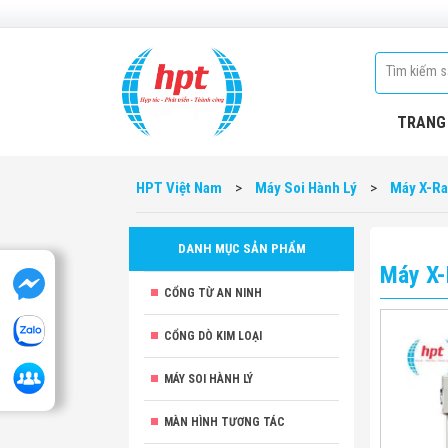
TRANG
HPT Việt Nam
>
Máy Soi Hành Lý
>
Máy X-Ra
DANH MỤC SẢN PHẨM
Máy X-
CỔNG TỪ AN NINH
CỔNG DÒ KIM LOẠI
MÁY SOI HÀNH LÝ
MÀN HÌNH TƯƠNG TÁC