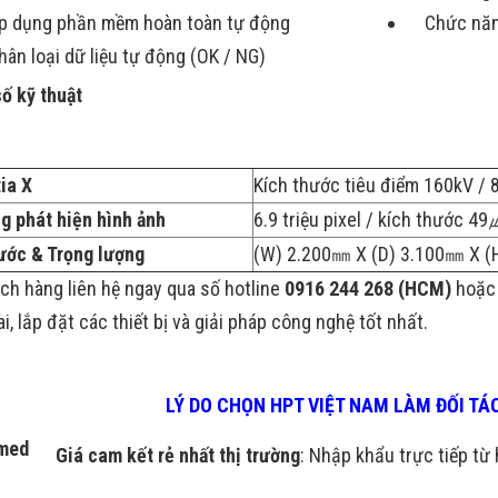
p dụng phần mềm hoàn toàn tự động
Chức năn
hân loại dữ liệu tự động (OK / NG)
ố kỹ thuật
ia X
Kích thước tiêu điểm 160kV /
g phát hiện hình ảnh
6.9 triệu pixel / kích thước 49
ước & Trọng lượng
(W) 2.200㎜ X (D) 3.100㎜ X (H
ch hàng liên hệ ngay qua số hotline
0916 244 268 (HCM)
hoặc
ai, lắp đặt các thiết bị và giải pháp công nghệ tốt nhất.
LÝ DO CHỌN HPT VIỆT NAM LÀM ĐỐI T
Giá cam kết rẻ nhất thị trường
: Nhập khẩu trực tiếp từ 