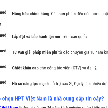
Hàng hóa chính hãng
: Các sản phẩm đều có chứng nhậ
t.
Lắp đặt và bảo hành tận
nơi
trên toàn quốc.
Tư vấn giải pháp miễn phí
từ các chuyên gia 10 năm ki
Chiết khấu cao
cho cộng tác viên (CTV) và đại lý.
Hồ sơ năng lực mạnh
, hỗ trợ các SI, Đại lý làm nhiều dự
o chọn HPT Việt Nam là nhà cung cấp tin cậy?
 Việt Nam
là đơn vị có hơn
16 năm kinh nghiệm
nhập khẩu và t