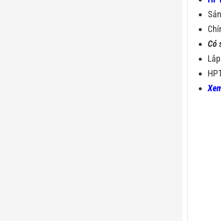
Sả
Chí
Có 
Lắp
HPT
Xem