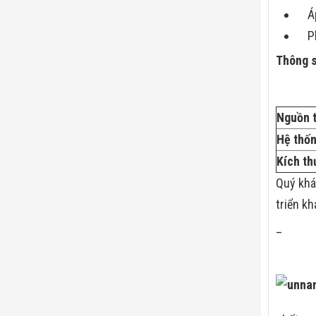
Á
P
Thông s
Nguồn t
Hệ thốn
Kích th
Quý khá
triển kh
–