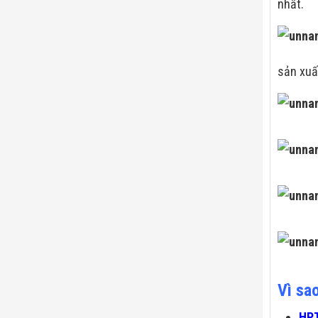
nhất.
sản xuấ
Vì sa
HPT