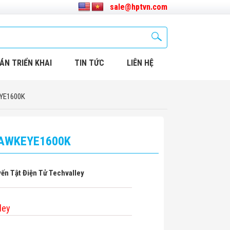
sale@hptvn.com
ÁN TRIỂN KHAI
TIN TỨC
LIÊN HỆ
EYE1600K
 HAWKEYE1600K
ến Tật Điện Tử Techvalley
ley