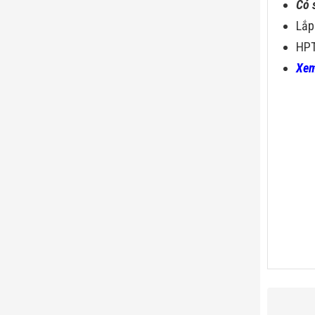
Có 
Lắp
HPT
Xem