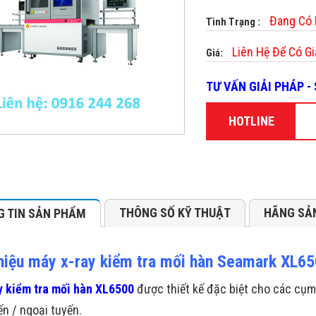
Đang Có
Tình Trạng :
Liên Hệ Để Có Gi
Giá:
TƯ VẤN GIẢI PHÁP 
HOTLINE
THÔNG SỐ KỸ THUẬT
HÃNG SẢ
 TIN SẢN PHẨM
thiệu máy x-ray kiểm tra mối hàn Seamark XL6
 kiểm tra mối hàn XL6500
được thiết kế đặc biệt cho các cụm 
ến / ngoại tuyến.