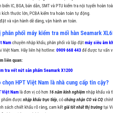
 biến IC, BGA, bán dẫn, SMT và PTU kiểm tra nội tuyến hoàn toà
 kích thước lớn, PCBA kiểm tra hoàn toàn tự động.
 đặt và vận hành dễ dàng, vận hành an toàn.
ị phân phối máy kiểm tra mối hàn Seamark XL65
ệt Nam
chuyên nhập khẩu, phân phối và lắp đặt
máy siêu âm kh
i Việt Nam. Hãy liên hệ hotline:
0909 668 443
để được tư vấn và
m liên quan:
m tra vết nứt sản phẩm Seamark X1200
o chọn HPT Việt Nam là nhà cung cấp tin cậy?
 Việt Nam
là đơn vị có hơn
16 năm kinh nghiệm
nhập khẩu và t
n phẩm được
nhập khẩu trực tiếp
, có
chứng nhận CO và CQ
chín
nh sách chiết khấu rõ ràng, cam kết
giá tốt nhất thị trường
tại V