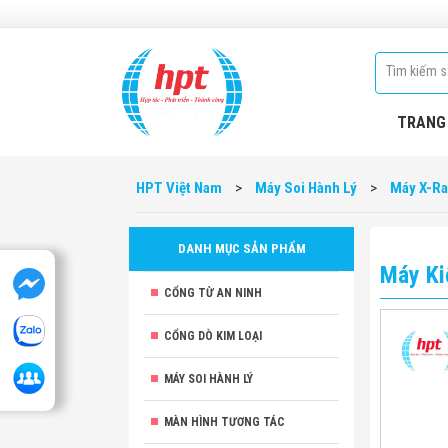
TRANG
HPT Việt Nam
>
Máy Soi Hành Lý
>
Máy X-R
DANH MỤC SẢN PHẨM
Máy Ki
CỔNG TỪ AN NINH
CỔNG DÒ KIM LOẠI
MÁY SOI HÀNH LÝ
MÀN HÌNH TƯƠNG TÁC