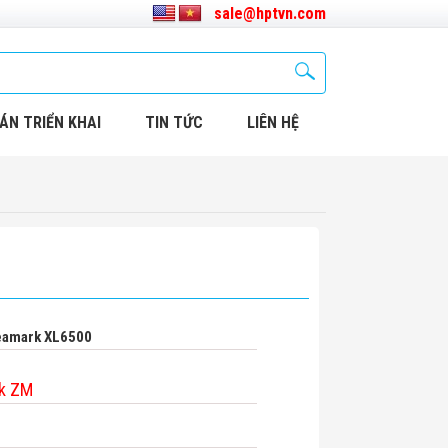
sale@hptvn.com
ÁN TRIỂN KHAI
TIN TỨC
LIÊN HỆ
eamark XL6500
k ZM