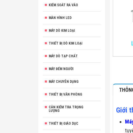
KIỂM SOÁT RA VÀO
MÀN HÌNH LED
MÁY DÒ KIM LOẠI
THIẾT BỊ DÒ KIM LOẠI
MÁY DÒ TẠP CHẤT
MÁY ĐẾM NGƯỜI
MÁY CHUYÊN DỤNG
THÔNG
THIẾT BỊ VĂN PHÒNG
CÂN KIỂM TRA TRỌNG
Giới 
LƯỢNG
Máy
THIẾT BỊ GIÁO DỤC
tuy