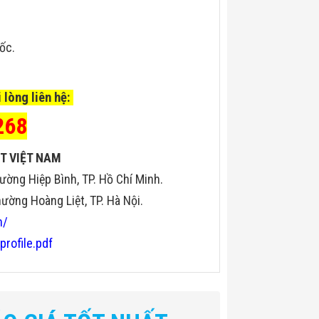
uốc.
 lòng liên hệ:
268
T VIỆT NAM
ường Hiệp Bình, TP. Hồ Chí Minh.
ờng Hoàng Liệt, TP. Hà Nội.
n/
profile.pdf