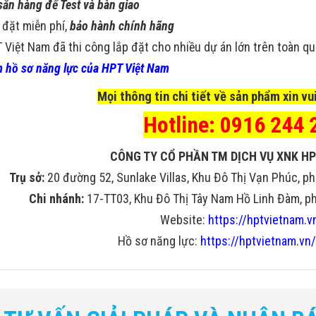
sẵn hàng để Test và bàn giao
 đặt miễn phí,
bảo hành chính hãng
 Việt Nam đã thi công lắp đặt cho nhiều dự án lớn trên toàn q
 hồ sơ năng lực của HPT Việt Nam
Mọi thông tin chi tiết về sản phẩm xin vui
Hotline: 0916 244 
CÔNG TY CỔ PHẦN TM DỊCH VỤ XNK HP
Trụ sở:
20 đường 52, Sunlake Villas, Khu Đô Thị Vạn Phúc, ph
Chi nhánh:
17-TT03, Khu Đô Thị Tây Nam Hồ Linh Đàm, phư
Website:
https://hptvietnam.v
Hồ sơ năng lực:
https://hptvietnam.vn/