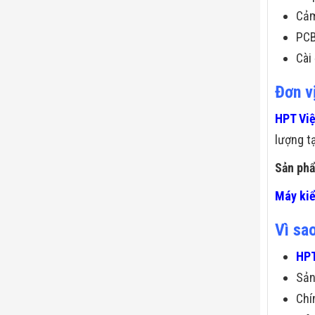
Cảm
PCB
Cài
Đơn v
HPT Vi
lượng tạ
Sản phẩ
Máy kiể
Vì sa
HPT
Sả
Chí