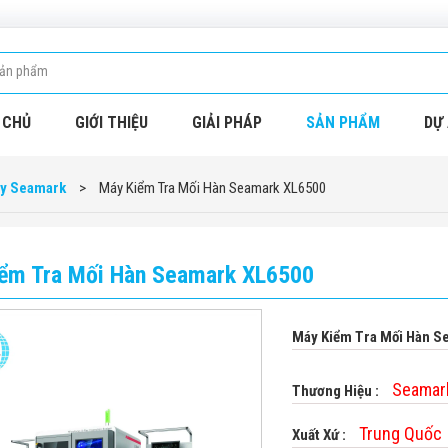
 CHỦ
GIỚI THIỆU
GIẢI PHÁP
SẢN PHẨM
DỰ 
ay Seamark
>
Máy Kiểm Tra Mối Hàn Seamark XL6500
ểm Tra Mối Hàn Seamark XL6500
Máy Kiểm Tra Mối Hàn S
Seamar
Thương Hiệu :
Trung Quốc
Xuất Xứ :