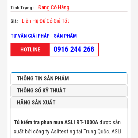
Minh
Đang Có Hàng
Tình Trạng :
Sản Phẩm
THIẾT BỊ AN
Liên Hệ Để Có Giá Tốt
Giá:
NINH
Camera Thông
Minh
TƯ VẤN GIẢI PHÁP - SẢN PHẨM
Cổng Từ Siêu
Thị
0916 244 268
HOTLINE
Máy Đếm
Người
Máy Dò Tìm
Thuốc Nổ
Phòng Chống
THÔNG TIN SẢN PHẨM
Khủng Bố
Camera Đo
THÔNG SỐ KỸ THUẬT
Thân Nhiệt
THIẾT BỊ
HÃNG SẢN XUẤT
CHUYÊN
DỤNG
Máy Dò Tạp
Tủ kiểm tra phun mưa ASLI RT-1000A
được sản
Chất
Màn Hình
xuất bởi công ty Aslitesting tại Trung Quốc. ASLI
Tương Tác