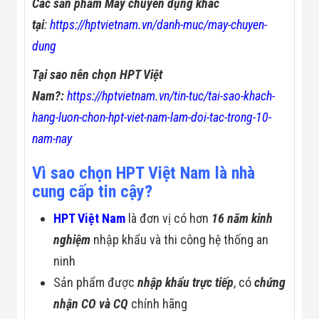
Các sản phẩm Máy chuyên dụng khác
Đội
Dự Án Khối Nhà
tại
:
https://hptvietnam.vn/danh-muc/may-chuyen-
Máy
dung
Dự Án Kho
Xưởng -
Tại sao nên chọn HPT Việt
Logistics
Tin Tức
Nam?:
https://hptvietnam.vn/tin-tuc/tai-sao-khach-
Tin Công Nghệ
Tin Khuyến Mãi
hang-luon-chon-hpt-viet-nam-lam-doi-tac-trong-10-
Tin Tuyển Dụng
nam-nay
Liên Hệ
Vì sao chọn HPT Việt Nam là nhà
cung cấp tin cậy?
HPT Việt Nam
là đơn vị có hơn
16 năm kinh
nghiệm
nhập khẩu và thi công hệ thống an
ninh
Sản phẩm được
nhập khẩu trực tiếp
, có
chứng
nhận CO và CQ
chính hãng