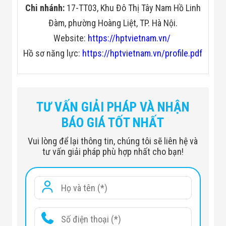
Chi nhánh:
17-TT03, Khu Đô Thị Tây Nam Hồ Linh
Đàm, phường Hoàng Liệt, TP. Hà Nội.
Website:
https://hptvietnam.vn/
Hồ sơ năng lực:
https://hptvietnam.vn/profile.pdf
Model
RT-1000A
Tiêu chuẩn
Tiêu chuẩn JIS, ISO, IEC60529,
TƯ VẤN GIẢI PHÁP VÀ NHẬN
chất lượng
DIN40050, GB2423, GB4208
BÁO GIÁ TỐT NHẤT
Kích thước bên
Vui lòng để lại thông tin, chúng tôi sẽ liên hệ và
trong
1000x1000x1000
tư vấn giải pháp phù hợp nhất cho bạn!
WxHxD (mm)
Kích thước bên
ngoài
1600x1900x1400
WxHxD (mm)
Dòng chảy: 1,8L / phút ~ 3,9L /