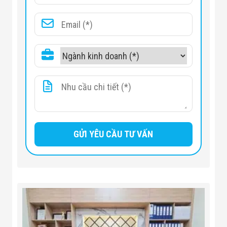
phút
Kiểm tra JIS
Áp suất: 0,1kgf / cm2 ~ 0,3 kgf /
cm2
1 ~ 1,5mm / phút Điều chỉnh được
tốc độ
Thử va đập
IPx1 IPx2: 1 ~ 1,5mm / phút, có thể
điều chỉnh
Rain of Pipe-
Ống xoay IPx3 IPx4: RT ~ ± 80 ° C
Swing Test
Dòng chảy: 0,07L / phút mỗi vòi
Vòi phun IPx3 IPx4: 2,5m ~ 3 m
Kiểm tra phun
Dòng chảy : 12,5L / phút ~ 100L /
nước
phút
80Kgf ~ 100Kgf
Kiểm tra phun
IPx9K áp suất cao: 80Kgf ~ 100Kgf
áp suất cao
Lưu lượng: 14 ~ 16L / phút