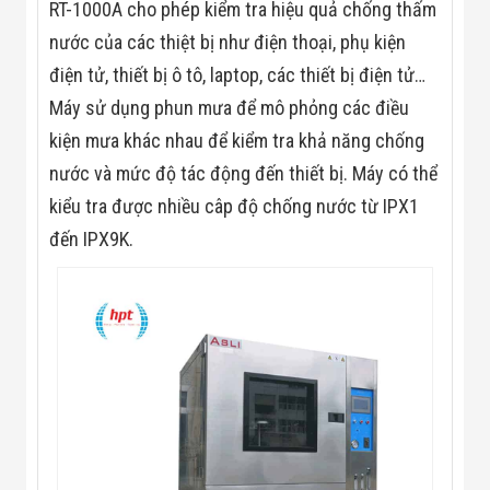
Màn Hình LED
RT-1000A cho phép kiểm tra hiệu quả chống thấm
Thiết Bị Chống
nước của các thiệt bị như điện thoại, phụ kiện
Ghi Âm
Máy X-Ray
điện tử, thiết bị ô tô, laptop, các thiết bị điện tử…
Thực Phẩm
Máy sử dụng phun mưa để mô phỏng các điều
Máy Dò Kim
Loại Công
kiện mưa khác nhau để kiểm tra khả năng chống
Nghiệp
Thiết Bị Công
nước và mức độ tác động đến thiết bị. Máy có thể
Nghệ Cao
kiểu tra được nhiều câp độ chống nước từ IPX1
Ống Nhòm
Chuyên Dụng
đến IPX9K.
Đo Lực - Sức
Căng - Sức
Nén
Máy Kiểm Tra
Khuyết Tật
Máy Kiểm Tra
Vết Nứt Sản
Phẩm
Máy Kiểm Tra
Bo Mạch Điện
Tử
Súng Bắn