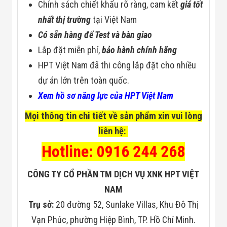
Chính sách chiết khấu rõ ràng, cam kết
giá tốt
nhất thị trường
tại Việt Nam
Có sẵn hàng để Test và bàn giao
Lắp đặt miễn phí,
bảo hành chính hãng
HPT Việt Nam đã thi công lắp đặt cho nhiều
dự án lớn trên toàn quốc.
Xem hồ sơ năng lực của HPT Việt Nam
Mọi thông tin chi tiết về sản phẩm xin vui lòng
liên hệ:
Hotline: 0916 244 268
CÔNG TY CỔ PHẦN TM DỊCH VỤ XNK HPT VIỆT
NAM
Trụ sở:
20 đường 52, Sunlake Villas, Khu Đô Thị
Vạn Phúc, phường Hiệp Bình, TP. Hồ Chí Minh.