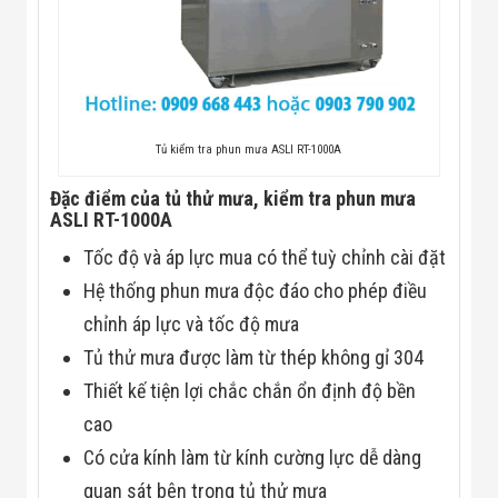
Flycam
Robot Tự Hành
Robot AI
THIẾT BỊ KIỂM
SOÁT RA VÀO
Cổng Dò Kim
Loại
Tủ kiểm tra phun mưa ASLI RT-1000A
Máy Soi Hành
Lý (X-Ray)
Đặc điểm của tủ thử mưa, kiểm tra phun mưa
Cổng Phân Làn
ASLI RT-1000A
Tự Động
Nhận Diện
Tốc độ và áp lực mua có thể tuỳ chỉnh cài đặt
Khuôn Mặt
Hệ Thống Điện
Hệ thống phun mưa độc đáo cho phép điều
Nhẹ
chỉnh áp lực và tốc độ mưa
Thiết Bị Theo
Ngành
Tủ thử mưa được làm từ thép không gỉ 304
Thiết Bị Ngành
Thiết kế tiện lợi chắc chắn ổn định độ bền
Thực Phẩm
Thiết Bị Ngành
cao
Thực Phẩm
Có cửa kính làm từ kính cường lực dễ dàng
Matrixcope
Thiết Bị Ngành
quan sát bên trong tủ thử mưa