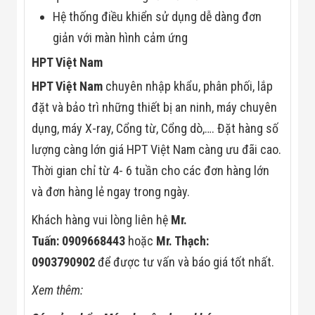
Công Nghiệp
Thiết Bị Ngành
Hệ thống điều khiển sử dụng dễ dàng đơn
Giáo Dục
giản với màn hình cảm ứng
Thiết Bị Ngành
Thủy Sản
HPT Việt Nam
Thiết Bị Ngành
Giày Da, Túi
HPT Việt Nam
chuyên nhập khẩu, phân phối, lắp
Xách
đặt và bảo trì những thiết bị an ninh, máy chuyên
Dự Án Triển
Khai
dụng, máy X-ray, Cổng từ, Cổng dò,…. Đặt hàng số
Dự Án Ngành
lượng càng lớn giá HPT Việt Nam càng ưu đãi cao.
Thủy Sản
Dự Án Ngành
Thời gian chỉ từ 4- 6 tuần cho các đơn hàng lớn
Thực Phẩm
Dự Án Ngành
và đơn hàng lẻ ngay trong ngày.
Siêu Thị - Ngân
Hàng
Khách hàng vui lòng liên hệ
Mr.
Dự Án Ngành
Tuấn: 0909668443
hoặc
Mr. Thạch:
Giáo Dục -
Trường Học
0903790902
để được tư vấn và báo giá tốt nhất.
Dự Án Ngành
Điện Tử
Xem thêm:
Dự Án Ngành
Công An - Quân