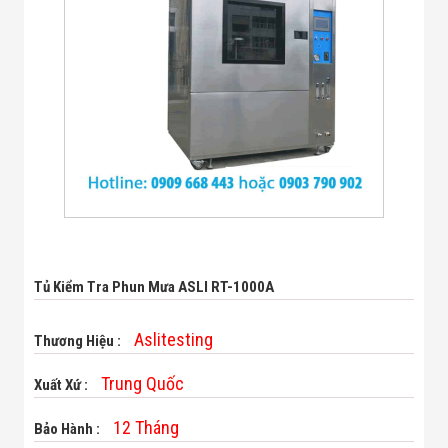
Bị Ngành Thủy
Sản - Đông
Lạnh
Giải Pháp Thiết
Bị Ngành Thực
Phẩm Đóng Gói
Giải Pháp Thiết
Bị Ngành May
Mặc - Giày Da
Giải Pháp Thiết
Bị Ngành Linh
Kiện Điện Tử
Giải Pháp Thiết
Bị Ngành Giáo
Dục
Tủ Kiểm Tra Phun Mưa ASLI RT-1000A
Giải Pháp Thiết
Bị Ngành Bán
Lẻ - Retail
Aslitesting
Thương Hiệu :
Giải Pháp
Chuyên Dụng
Trung Quốc
Xuất Xứ :
Ngành Công An
- Quân Đội
Giải Pháp Bãi
12 Tháng
Bảo Hành :
Giữ Xe Thông