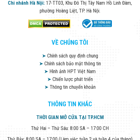
Chi nhánh Hà Nội:
17-TT03, Khu Đô Thị Tây Nam Hồ Linh Đàm,
phường Hoàng Liệt, TP. Hà Nội.
VỀ CHÚNG TÔI
➤
Chính sách quy định chung
➤
Chính sách bảo mật thông tin
➤
Hình ảnh HPT Việt Nam
➤
Chiến lược phát triển
➤
Thông tin chuyển khoản
THÔNG TIN KHÁC
THỜI GIAN MỞ CỬA TẠI TP.HCM
Thứ Hai – Thứ Sáu: 8:00 SA – 17:00 CH
Thứ Bảy: 8:00 SA – 17:00 (Làm việc tuần 2 và tuần 4 của tháng)