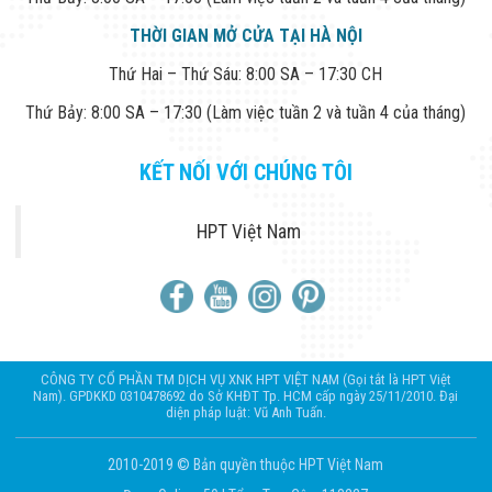
THỜI GIAN MỞ CỬA TẠI HÀ NỘI
Thứ Hai – Thứ Sáu: 8:00 SA – 17:30 CH
Thứ Bảy: 8:00 SA – 17:30 (Làm việc tuần 2 và tuần 4 của tháng)
KẾT NỐI VỚI CHÚNG TÔI
HPT Việt Nam
CÔNG TY CỔ PHẦN TM DỊCH VỤ XNK HPT VIỆT NAM (Gọi tắt là HPT Việt
Nam). GPDKKD 0310478692 do Sở KHĐT Tp. HCM cấp ngày 25/11/2010. Đại
diện pháp luật: Vũ Anh Tuấn.
2010-2019 © Bản quyền thuộc HPT Việt Nam