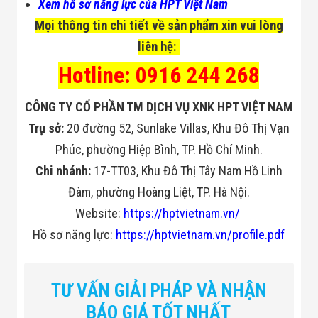
Xem hồ sơ năng lực của HPT Việt Nam
Mọi thông tin chi tiết về sản phẩm xin vui lòng
liên hệ:
Hotline: 0916 244 268
CÔNG TY CỔ PHẦN TM DỊCH VỤ XNK HPT VIỆT NAM
Trụ sở:
20 đường 52, Sunlake Villas, Khu Đô Thị Vạn
Phúc, phường Hiệp Bình, TP. Hồ Chí Minh.
Chi nhánh:
17-TT03, Khu Đô Thị Tây Nam Hồ Linh
Đàm, phường Hoàng Liệt, TP. Hà Nội.
Website:
https://hptvietnam.vn/
Hồ sơ năng lực:
https://hptvietnam.vn/profile.pdf
TƯ VẤN GIẢI PHÁP VÀ NHẬN
BÁO GIÁ TỐT NHẤT