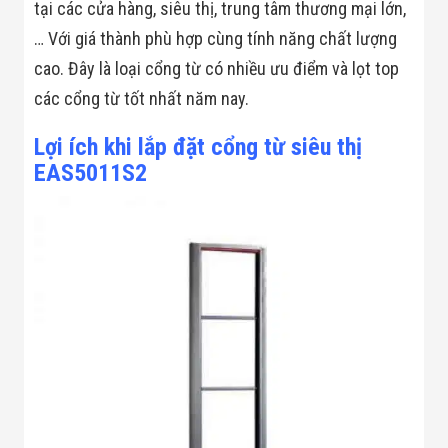
Bị Ngành Thủy
tại các cửa hàng, siêu thị, trung tâm thương mại lớn,
Sản - Đông
… Với giá thành phù hợp cùng tính năng chất lượng
Lạnh
Giải Pháp Thiết
cao. Đây là loại cổng từ có nhiều ưu điểm và lọt top
Bị Ngành Thực
các cổng từ tốt nhất năm nay.
Phẩm Đóng Gói
Giải Pháp Thiết
Bị Ngành May
Lợi ích khi lắp đặt cổng từ siêu thị
Mặc - Giày Da
EAS5011S2
Giải Pháp Thiết
Bị Ngành Linh
Kiện Điện Tử
Giải Pháp Thiết
Bị Ngành Giáo
Dục
Giải Pháp Thiết
Bị Ngành Bán
Lẻ - Retail
Giải Pháp
Chuyên Dụng
Ngành Công An
- Quân Đội
Giải Pháp Bãi
Giữ Xe Thông