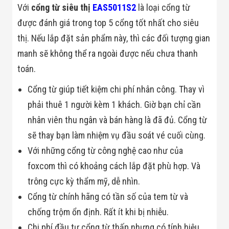
Màn Hình LED
Với
cổng từ siêu thị
EAS5011S2
là loại cổng từ
Thiết Bị Chống
Ghi Âm
được đánh giá trong top 5 cổng tốt nhất cho siêu
Máy X-Ray
thị. Nếu lắp đặt sản phẩm này, thì các đối tượng gian
Thực Phẩm
Máy Dò Kim
manh sẽ không thể ra ngoài được nếu chưa thanh
Loại Công
toán.
Nghiệp
Thiết Bị Công
Cổng từ giúp tiết kiệm chi phí nhân công. Thay vì
Nghệ Cao
Ống Nhòm
phải thuê 1 người kèm 1 khách. Giờ bạn chỉ cần
Chuyên Dụng
Đo Lực - Sức
nhân viên thu ngân và bán hàng là đã đủ. Cổng từ
Căng - Sức
sẽ thay bạn làm nhiệm vụ đầu soát vé cuối cùng.
Nén
Máy Kiểm Tra
Với những cổng từ công nghệ cao như của
Khuyết Tật
foxcom thì có khoảng cách lắp đặt phù hợp. Và
Máy Kiểm Tra
Vết Nứt Sản
trông cực kỳ thẩm mỹ, dễ nhìn.
Phẩm
Cổng từ chính hãng có tần số của tem từ và
Máy Kiểm Tra
Bo Mạch Điện
chống trộm ổn định. Rất ít khi bị nhiễu.
Tử
Súng Bắn
Chi phí đầu tư cổng từ thấp nhưng có tính hiệu