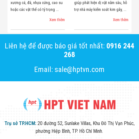
xương cá, đá, nhựa cứng, cao su
giúp phát hiện dị vật nằm sâu, hỗ
hoặc các vật thể có tỷ trọng ...
trợ nhà máy kiểm soát kim gãy, ...
Xem thêm
Xem thêm
Liên hệ để được báo giá tốt nhất:
0916 244
268
Email: sale@hptvn.com
Trụ sở TP.HCM:
20 đường 52, Sunlake Villas, Khu Đô Thị Vạn Phúc,
phường Hiệp Bình, TP. Hồ Chí Minh.