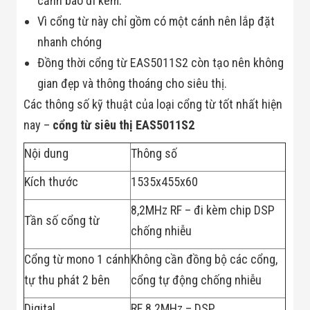
cảnh báo đi kèm.
Công Nghiệp
Thiết Bị Ngành
Vì cổng từ này chỉ gồm có một cánh nên lắp đặt
Giáo Dục
Thiết Bị Ngành
nhanh chóng
Thủy Sản
Đồng thời cổng từ EAS5011S2 còn tạo nên không
Thiết Bị Ngành
Giày Da, Túi
gian đẹp và thông thoáng cho siêu thị.
Xách
Các thông số kỹ thuật của loại cổng từ tốt nhất hiện
Dự Án Triển
Khai
nay –
cổng từ siêu thị EAS5011S2
Dự Án Ngành
Thủy Sản
Nội dung
Thông số
Dự Án Ngành
Thực Phẩm
Kích thước
1535x455x60
Dự Án Ngành
Siêu Thị - Ngân
8,2MHz RF – đi kèm chip DSP
Hàng
Tần số cổng từ
Dự Án Ngành
chống nhiễu
Giáo Dục -
Trường Học
Cổng từ mono 1 cánh
Không cần đồng bộ các cổng,
Dự Án Ngành
Điện Tử
tự thu phát 2 bên
cổng tự động chống nhiễu
Dự Án Ngành
Công An - Quân
Digital
RF 8.2MHz – DSP