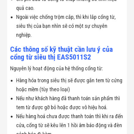
Flycam
quả cao.
Robot Tự Hành
Robot AI
Ngoài việc chống trộm cắp, thì khi lắp cổng từ,
THIẾT BỊ KIỂM
siêu thị của bạn nhìn sẽ có một sự chuyên
SOÁT RA VÀO
Cổng Dò Kim
nghiệp.
Loại
Máy Soi Hành
Các thông số kỹ thuật cần lưu ý của
Lý (X-Ray)
Cổng Phân Làn
cổng từ siêu thị EAS5011S2
Tự Động
Nhận Diện
Nguyên lý hoạt động của hệ thống cổng từ:
Khuôn Mặt
Hệ Thống Điện
Hàng hóa trong siêu thị sẽ được gắn tem từ cứng
Nhẹ
hoặc mềm (tùy theo loại)
Thiết Bị Theo
Ngành
Nếu như khách hàng đã thanh toán sản phẩm thì
Thiết Bị Ngành
Thực Phẩm
tem từ được gỡ bỏ hoặc được vô hiệu hoá.
Thiết Bị Ngành
Nếu hàng hoá chưa được thanh toán thì khi ra đến
Thực Phẩm
Matrixcope
cửa, cổng từ sẽ kêu lên 1 hồi âm báo động và đèn
Thiết Bị Ngành