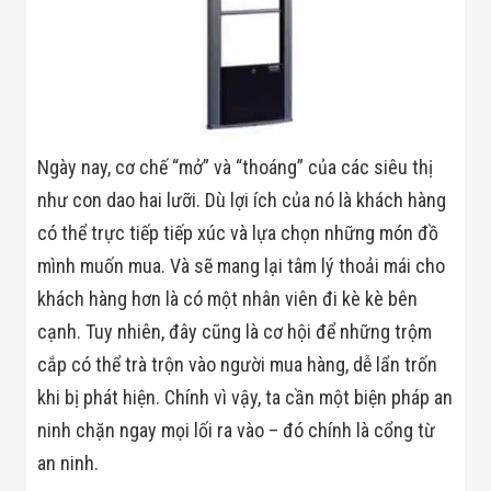
Minh
Sản Phẩm
THIẾT BỊ AN
NINH
Camera Thông
Minh
Cổng Từ Siêu
Thị
Ngày nay, cơ chế “mở” và “thoáng” của các siêu thị
Máy Đếm
như con dao hai lưỡi. Dù lợi ích của nó là khách hàng
Người
Máy Dò Tìm
có thể trực tiếp tiếp xúc và lựa chọn những món đồ
Thuốc Nổ
mình muốn mua. Và sẽ mang lại tâm lý thoải mái cho
Phòng Chống
Khủng Bố
khách hàng hơn là có một nhân viên đi kè kè bên
Camera Đo
Thân Nhiệt
cạnh. Tuy nhiên, đây cũng là cơ hội để những trộm
THIẾT BỊ
cắp có thể trà trộn vào người mua hàng, dễ lẩn trốn
CHUYÊN
DỤNG
khi bị phát hiện. Chính vì vậy, ta cần một biện pháp an
Máy Dò Tạp
ninh chặn ngay mọi lối ra vào – đó chính là cổng từ
Chất
Màn Hình
an ninh.
Tương Tác