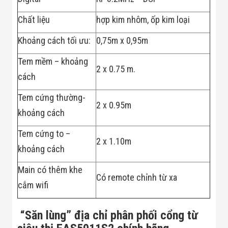
Đội
Dự Án Khối Nhà
Chất liệu
hợp kim nhôm, ốp kim loại
Máy
Dự Án Kho
Khoảng cách tối ưu:
0,75m x 0,95m
Xưởng -
Logistics
Tem mềm – khoảng
Tin Tức
2 x 0.75 m.
Tin Công Nghệ
cách
Tin Khuyến Mãi
Tin Tuyển Dụng
Tem cứng thường-
Liên Hệ
2 x 0.95m
khoảng cách
Tem cứng to –
2 x 1.10m
khoảng cách
Main có thêm khe
Có remote chỉnh từ xa
cắm wifi
“Săn lùng” địa chỉ phân phối cổng từ