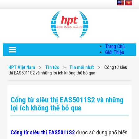
Trang Chủ
Giới Thiệu
Về HPT Việt
Nam
HPT Việt Nam
>
Tin tức
>
Tin mới nhất
>
Cổng từ siêu
Hội Đồng Quản
thị EAS5011S2 và những lợi ích không thể bỏ qua
Trị
Chính Sách Quy
Định Chung
Chính Sách Bảo
Cổng từ siêu thị EAS5011S2 và những
Mật Thông Tin
Chiến Lược
lợi ích không thể bỏ qua
Phát Triển
Thông Tin
Chuyển Khoản
Giải Pháp
Cổng từ siêu thị EAS5011S2
được sử dụng phổ biến
Giải Pháp Thiết