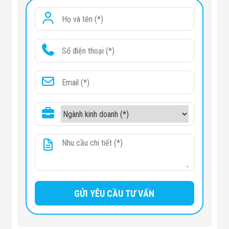
Công Nghiệp
Thiết Bị Ngành
Giáo Dục
Thiết Bị Ngành
Thủy Sản
Thiết Bị Ngành
Giày Da, Túi
Xách
Dự Án Triển
Khai
Dự Án Ngành
Thủy Sản
Dự Án Ngành
Thực Phẩm
Dự Án Ngành
Siêu Thị - Ngân
Hàng
Dự Án Ngành
Giáo Dục -
Trường Học
Dự Án Ngành
Điện Tử
Dự Án Ngành
Công An - Quân