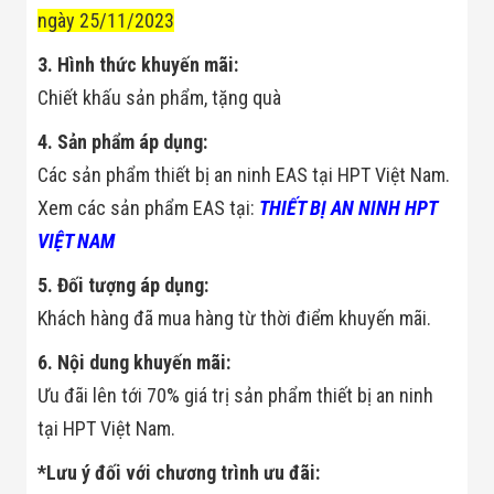
Màn Hình LED
ngày 25/11/2023
Thiết Bị Chống
Ghi Âm
3. Hình thức khuyến mãi:
Máy X-Ray
Thực Phẩm
Chiết khấu sản phẩm, tặng quà
Máy Dò Kim
Loại Công
4. Sản phẩm áp dụng:
Nghiệp
Thiết Bị Công
Các sản phẩm thiết bị an ninh EAS tại HPT Việt Nam.
Nghệ Cao
Xem các sản phẩm EAS tại:
THIẾT BỊ AN NINH HPT
Ống Nhòm
Chuyên Dụng
VIỆT NAM
Đo Lực - Sức
Căng - Sức
5. Đối tượng áp dụng:
Nén
Khách hàng đã mua hàng từ thời điểm khuyến mãi.
Máy Kiểm Tra
Khuyết Tật
Máy Kiểm Tra
6. Nội dung khuyến mãi:
Vết Nứt Sản
Ưu đãi lên tới 70% giá trị sản phẩm thiết bị an ninh
Phẩm
Máy Kiểm Tra
tại HPT Việt Nam.
Bo Mạch Điện
Tử
*Lưu ý đối với chương trình ưu đãi:
Súng Bắn