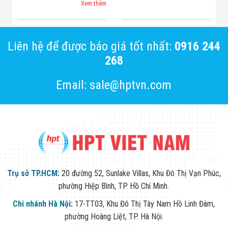
Xem thêm
Liên hệ để được báo giá tốt nhất:
0916 244
268
Email: sale@hptvn.com
Trụ sở TP.HCM:
20 đường 52, Sunlake Villas, Khu Đô Thị Vạn Phúc,
phường Hiệp Bình, TP. Hồ Chí Minh.
Chi nhánh Hà Nội:
17-TT03, Khu Đô Thị Tây Nam Hồ Linh Đàm,
phường Hoàng Liệt, TP. Hà Nội.