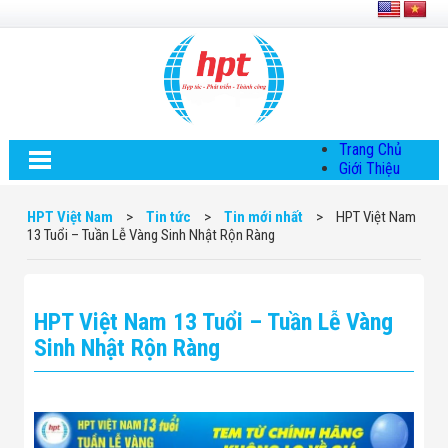
Trang Chủ
Giới Thiệu
Về HPT Việt
Nam
HPT Việt Nam
>
Tin tức
>
Tin mới nhất
>
HPT Việt Nam
Hội Đồng Quản
13 Tuổi – Tuần Lễ Vàng Sinh Nhật Rộn Ràng
Trị
Chính Sách Quy
Định Chung
Chính Sách Bảo
HPT Việt Nam 13 Tuổi – Tuần Lễ Vàng
Mật Thông Tin
Chiến Lược
Sinh Nhật Rộn Ràng
Phát Triển
Thông Tin
Chuyển Khoản
Giải Pháp
Giải Pháp Thiết