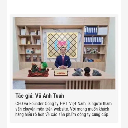
Đội
Dự Án Khối Nhà
Máy
Dự Án Kho
Xưởng -
Logistics
Tin Tức
Tin Công Nghệ
Tin Khuyến Mãi
Tin Tuyển Dụng
Liên Hệ
Tác giả: Vũ Anh Tuấn
CEO và Founder Công ty HPT Việt Nam, là người tham
vấn chuyên môn trên website. Với mong muốn khách
hàng hiểu rõ hơn về các sản phẩm công ty cung cấp.