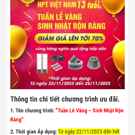
Minh
Sản Phẩm
THIẾT BỊ AN
NINH
Camera Thông
Minh
Cổng Từ Siêu
Thị
Máy Đếm
Người
Máy Dò Tìm
Thuốc Nổ
Phòng Chống
Khủng Bố
Camera Đo
Thân Nhiệt
THIẾT BỊ
Thông tin chi tiết chương trình ưu đãi.
CHUYÊN
DỤNG
1. Tên chương trình:
“Tuần Lễ Vàng – Sinh Nhật Rộn
Máy Dò Tạp
Chất
Ràng”
Màn Hình
Tương Tác
2. Thời gian Áp dụng:
Từ ngày 22/11/2023 đến hết