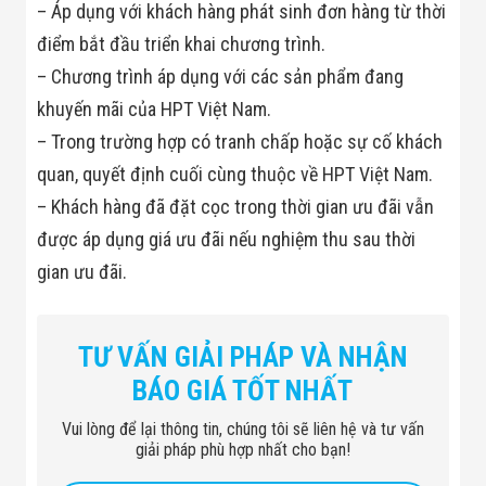
– Áp dụng với khách hàng phát sinh đơn hàng từ thời
Flycam
Robot Tự Hành
điểm bắt đầu triển khai chương trình.
Robot AI
THIẾT BỊ KIỂM
– Chương trình áp dụng với các sản phẩm đang
SOÁT RA VÀO
khuyến mãi của HPT Việt Nam.
Cổng Dò Kim
Loại
– Trong trường hợp có tranh chấp hoặc sự cố khách
Máy Soi Hành
quan, quyết định cuối cùng thuộc về HPT Việt Nam.
Lý (X-Ray)
Cổng Phân Làn
– Khách hàng đã đặt cọc trong thời gian ưu đãi vẫn
Tự Động
được áp dụng giá ưu đãi nếu nghiệm thu sau thời
Nhận Diện
Khuôn Mặt
gian ưu đãi.
Hệ Thống Điện
Nhẹ
Thiết Bị Theo
Ngành
TƯ VẤN GIẢI PHÁP VÀ NHẬN
Thiết Bị Ngành
Thực Phẩm
BÁO GIÁ TỐT NHẤT
Thiết Bị Ngành
Thực Phẩm
Vui lòng để lại thông tin, chúng tôi sẽ liên hệ và tư vấn
Matrixcope
giải pháp phù hợp nhất cho bạn!
Thiết Bị Ngành