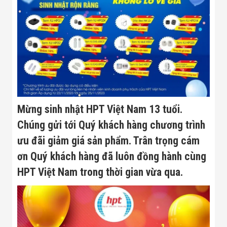
Bị Ngành Thủy
Sản - Đông
Lạnh
Giải Pháp Thiết
Bị Ngành Thực
Phẩm Đóng Gói
Giải Pháp Thiết
Bị Ngành May
Mặc - Giày Da
Giải Pháp Thiết
Bị Ngành Linh
Mừng sinh nhật HPT Việt Nam 13 tuổi.
Kiện Điện Tử
Giải Pháp Thiết
Chúng gửi tới Quý khách hàng chương trình
Bị Ngành Giáo
Dục
ưu đãi giảm giá sản phẩm. Trân trọng cám
Giải Pháp Thiết
ơn Quý khách hàng đã luôn đồng hành cùng
Bị Ngành Bán
Lẻ - Retail
HPT Việt Nam trong thời gian vừa qua.
Giải Pháp
Chuyên Dụng
Ngành Công An
- Quân Đội
Giải Pháp Bãi
Giữ Xe Thông