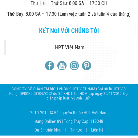
Thứ Hai – Thứ Sáu: 8:00 SA – 17:30 CH
Thứ Bảy: 8:00 SA – 17:30 (Làm việc tuần 2 và tuần 4 của tháng)
KẾT NỐI VỚI CHÚNG TÔI
HPT Việt Nam
CÔNG TY CỔ PHẦN TM DỊCH VỤ XNK HPT VIỆT NAM (Gọi tắt là HPT Việt
Nam). GPDKKD 0310478692 do Sở KHĐT Tp. HCM cấp ngày 25/11/2010. Đại
diện pháp luật: Vũ Anh Tuấn.
2010-2019 © Bản quyền thuộc HPT Việt Nam
Đang Online: 89
|
Tổng Truy Cập: 118348
Dự án triển khai
|
Tin tức
|
Liên hệ