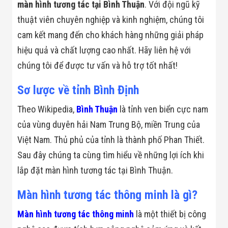
Bị Ngành Thủy
màn hình tương tác tại Bình Thuận
. Với đội ngũ kỹ
Sản - Đông
thuật viên chuyên nghiệp và kinh nghiệm, chúng tôi
Lạnh
Giải Pháp Thiết
cam kết mang đến cho khách hàng những giải pháp
Bị Ngành Thực
hiệu quả và chất lượng cao nhất. Hãy liên hệ với
Phẩm Đóng Gói
Giải Pháp Thiết
chúng tôi để được tư vấn và hỗ trợ tốt nhất!
Bị Ngành May
Mặc - Giày Da
Sơ lược về tỉnh Bình Định
Giải Pháp Thiết
Bị Ngành Linh
Theo Wikipedia,
Bình Thuận
là tỉnh ven biển cực nam
Kiện Điện Tử
Giải Pháp Thiết
của vùng duyên hải Nam Trung Bộ, miền Trung của
Bị Ngành Giáo
Dục
Việt Nam. Thủ phủ của tỉnh là thành phố Phan Thiết.
Giải Pháp Thiết
Sau đây chúng ta cùng tìm hiểu về những lợi ích khi
Bị Ngành Bán
Lẻ - Retail
lắp đặt màn hình tương tác tại Bình Thuận.
Giải Pháp
Chuyên Dụng
Màn hình tương tác thông minh là gì?
Ngành Công An
- Quân Đội
Màn hình tương tác thông minh
là một thiết bị công
Giải Pháp Bãi
Giữ Xe Thông