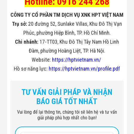
Hotline: 0916 244 268
CÔNG TY CỔ PHẦN TM DỊCH VỤ XNK HPT VIỆT NAM
Trụ sở:
20 đường 52, Sunlake Villas, Khu Đô Thị Vạn
Phúc, phường Hiệp Bình, TP. Hồ Chí Minh.
Chi nhánh:
17-TT03, Khu Đô Thị Tây Nam Hồ Linh
Đàm, phường Hoàng Liệt, TP. Hà Nội.
Website:
https://hptvietnam.vn/
Hồ sơ năng lực:
https://hptvietnam.vn/profile.pdf
TƯ VẤN GIẢI PHÁP VÀ NHẬN
BÁO GIÁ TỐT NHẤT
Vui lòng để lại thông tin, chúng tôi sẽ liên hệ và tư vấn
giải pháp phù hợp nhất cho bạn!