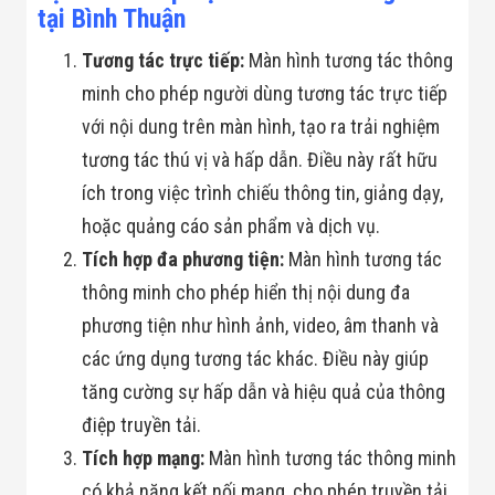
Màn Hình LED
tại Bình Thuận
Thiết Bị Chống
Ghi Âm
Tương tác trực tiếp:
Màn hình tương tác thông
Máy X-Ray
Thực Phẩm
minh cho phép người dùng tương tác trực tiếp
Máy Dò Kim
với nội dung trên màn hình, tạo ra trải nghiệm
Loại Công
Nghiệp
tương tác thú vị và hấp dẫn. Điều này rất hữu
Thiết Bị Công
ích trong việc trình chiếu thông tin, giảng dạy,
Nghệ Cao
Ống Nhòm
hoặc quảng cáo sản phẩm và dịch vụ.
Chuyên Dụng
Đo Lực - Sức
Tích hợp đa phương tiện:
Màn hình tương tác
Căng - Sức
thông minh cho phép hiển thị nội dung đa
Nén
Máy Kiểm Tra
phương tiện như hình ảnh, video, âm thanh và
Khuyết Tật
các ứng dụng tương tác khác. Điều này giúp
Máy Kiểm Tra
Vết Nứt Sản
tăng cường sự hấp dẫn và hiệu quả của thông
Phẩm
điệp truyền tải.
Máy Kiểm Tra
Bo Mạch Điện
Tích hợp mạng:
Màn hình tương tác thông minh
Tử
Súng Bắn
có khả năng kết nối mạng, cho phép truyền tải