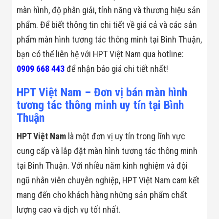
Công Nghiệp
màn hình, độ phân giải, tính năng và thương hiệu sản
Thiết Bị Ngành
Giáo Dục
phẩm. Để biết thông tin chi tiết về giá cả và các sản
Thiết Bị Ngành
Thủy Sản
phẩm màn hình tương tác thông minh tại Bình Thuận,
Thiết Bị Ngành
bạn có thể liên hệ với HPT Việt Nam qua hotline:
Giày Da, Túi
Xách
0909 668 443
để nhận báo giá chi tiết nhất!
Dự Án Triển
Khai
HPT Việt Nam – Đơn vị bán màn hình
Dự Án Ngành
tương tác thông minh uy tín tại Bình
Thủy Sản
Dự Án Ngành
Thuận
Thực Phẩm
Dự Án Ngành
HPT Việt Nam
là một đơn vị uy tín trong lĩnh vực
Siêu Thị - Ngân
cung cấp và lắp đặt màn hình tương tác thông minh
Hàng
Dự Án Ngành
tại Bình Thuận. Với nhiều năm kinh nghiệm và đội
Giáo Dục -
Trường Học
ngũ nhân viên chuyên nghiệp, HPT Việt Nam cam kết
Dự Án Ngành
mang đến cho khách hàng những sản phẩm chất
Điện Tử
Dự Án Ngành
lượng cao và dịch vụ tốt nhất.
Công An - Quân