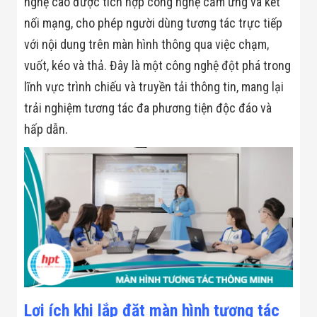
nghệ cao được tích hợp công nghệ cảm ứng và kết
Minh
nối mạng, cho phép người dùng tương tác trực tiếp
Sản Phẩm
THIẾT BỊ AN
với nội dung trên màn hình thông qua việc chạm,
NINH
vuốt, kéo và thả. Đây là một công nghệ đột phá trong
Camera Thông
Minh
lĩnh vực trình chiếu và truyền tải thông tin, mang lại
Cổng Từ Siêu
Thị
trải nghiệm tương tác đa phương tiện độc đáo và
Máy Đếm
hấp dẫn.
Người
Máy Dò Tìm
Thuốc Nổ
Phòng Chống
Khủng Bố
Camera Đo
Thân Nhiệt
THIẾT BỊ
CHUYÊN
DỤNG
Máy Dò Tạp
Chất
Màn Hình
Tương Tác
Lợi ích khi lắp đặt màn hình tương tác