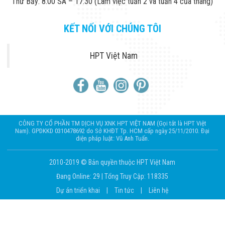
Thứ Bảy: 8:00 SA – 17:30 (Làm việc tuần 2 và tuần 4 của tháng)
KẾT NỐI VỚI CHÚNG TÔI
HPT Việt Nam
CÔNG TY CỔ PHẦN TM DỊCH VỤ XNK HPT VIỆT NAM (Gọi tắt là HPT Việt
Nam). GPDKKD 0310478692 do Sở KHĐT Tp. HCM cấp ngày 25/11/2010. Đại
diện pháp luật: Vũ Anh Tuấn.
2010-2019 © Bản quyền thuộc HPT Việt Nam
Đang Online: 29
|
Tổng Truy Cập: 118335
Dự án triển khai
|
Tin tức
|
Liên hệ