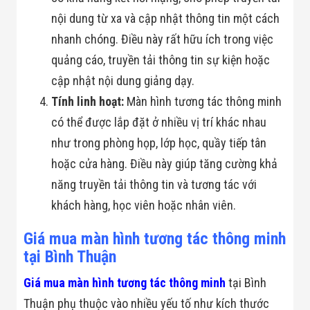
Flycam
nội dung từ xa và cập nhật thông tin một cách
Robot Tự Hành
Robot AI
nhanh chóng. Điều này rất hữu ích trong việc
THIẾT BỊ KIỂM
quảng cáo, truyền tải thông tin sự kiện hoặc
SOÁT RA VÀO
Cổng Dò Kim
cập nhật nội dung giảng dạy.
Loại
Tính linh hoạt:
Màn hình tương tác thông minh
Máy Soi Hành
Lý (X-Ray)
có thể được lắp đặt ở nhiều vị trí khác nhau
Cổng Phân Làn
Tự Động
như trong phòng họp, lớp học, quầy tiếp tân
Nhận Diện
hoặc cửa hàng. Điều này giúp tăng cường khả
Khuôn Mặt
Hệ Thống Điện
năng truyền tải thông tin và tương tác với
Nhẹ
khách hàng, học viên hoặc nhân viên.
Thiết Bị Theo
Ngành
Thiết Bị Ngành
Giá mua màn hình tương tác thông minh
Thực Phẩm
tại Bình Thuận
Thiết Bị Ngành
Thực Phẩm
Giá mua màn hình tương tác thông minh
tại Bình
Matrixcope
Thiết Bị Ngành
Thuận phụ thuộc vào nhiều yếu tố như kích thước