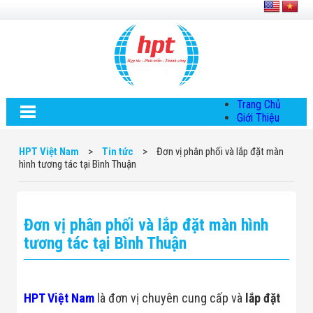
Trang Chủ
Giới Thiệu
Về HPT Việt
Nam
HPT Việt Nam
>
Tin tức
>
Đơn vị phân phối và lắp đặt màn
Hội Đồng Quản
hình tương tác tại Bình Thuận
Trị
Chính Sách Quy
Định Chung
Chính Sách Bảo
Đơn vị phân phối và lắp đặt màn hình
Mật Thông Tin
Chiến Lược
tương tác tại Bình Thuận
Phát Triển
Thông Tin
Chuyển Khoản
Giải Pháp
HPT Việt Nam
là đơn vị chuyên cung cấp và
lắp đặt
Giải Pháp Thiết