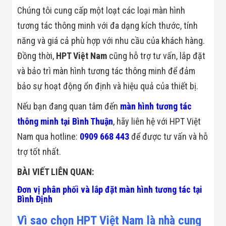
Đội
Chúng tôi cung cấp một loạt các loại màn hình
Dự Án Khối Nhà
tương tác thông minh với đa dạng kích thước, tính
Máy
Dự Án Kho
năng và giá cả phù hợp với nhu cầu của khách hàng.
Xưởng -
Logistics
Đồng thời,
HPT Việt Nam
cũng hỗ trợ tư vấn, lắp đặt
Tin Tức
và bảo trì màn hình tương tác thông minh để đảm
Tin Công Nghệ
Tin Khuyến Mãi
bảo sự hoạt động ổn định và hiệu quả của thiết bị.
Tin Tuyển Dụng
Liên Hệ
Nếu bạn đang quan tâm đến
màn hình tương tác
thông minh tại Bình Thuận
, hãy liên hệ với HPT Việt
Nam qua hotline:
0909 668 443
để được tư vấn và hỗ
trợ tốt nhất.
BÀI VIẾT LIÊN QUAN:
Đơn vị phân phối và lắp đặt màn hình tương tác tại
Bình Định
Vì sao chọn HPT Việt Nam là nhà cung