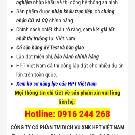
nghiệm
nhập khẩu và thi công hệ thống an ninh
Sản phẩm được
nhập khẩu trực tiếp
, có
chứng
nhận CO và CQ
chính hãng
Chính sách chiết khấu rõ ràng, cam kết
giá tốt
nhất thị trường
tại Việt Nam
Có sẵn hàng để Test và bàn giao
Lắp đặt miễn phí,
bảo hành chính hãng
HPT Việt Nam đã thi công lắp đặt cho nhiều dự án
lớn trên toàn quốc.
Xem hồ sơ năng lực của HPT Việt Nam
Mọi thông tin chi tiết về sản phẩm xin vui lòng
liên hệ:
Hotline: 0916 244 268
CÔNG TY CỔ PHẦN TM DỊCH VỤ XNK HPT VIỆT NAM