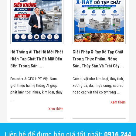
Hệ Thống AI Thế Hệ Mới Phát
Giải Pháp X-Ray Dò Tạp Chất
Hiện Tạp Chất Từ Bề Mặt Đến
Trong Thực Phẩm, Nông
Bên Trong Sản ...
Sản, Thủy Sản Và Trái Cây ...
Founder & CEO HPT Việt Nam
Các dị vật như kim loại, thủy tinh,
giới thiệu hai hệ thống AI giúp
xương cá, đá, nhựa cứng, cao su
phát hiện tóc, nhựa, kim loại, thủy
hoặc các vật thể có tỷ trọng ...
...
Xem thêm
Xem thêm
Liên hệ để được báo giá tốt nhất:
0916 244