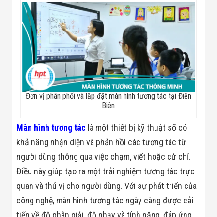
Minh
Sản Phẩm
THIẾT BỊ AN
NINH
Camera Thông
Minh
Cổng Từ Siêu
Thị
Máy Đếm
Người
Đơn vị phân phối và lắp đặt màn hình tương tác tại Điện
Máy Dò Tìm
Biên
Thuốc Nổ
Phòng Chống
Màn hình tương tác
là một thiết bị kỹ thuật số có
Khủng Bố
Camera Đo
khả năng nhận diện và phản hồi các tương tác từ
Thân Nhiệt
THIẾT BỊ
người dùng thông qua việc chạm, viết hoặc cử chỉ.
CHUYÊN
Điều này giúp tạo ra một trải nghiệm tương tác trực
DỤNG
Máy Dò Tạp
quan và thú vị cho người dùng. Với sự phát triển của
Chất
công nghệ, màn hình tương tác ngày càng được cải
Màn Hình
Tương Tác
tiến về độ phân giải, độ nhạy và tính năng, đáp ứng