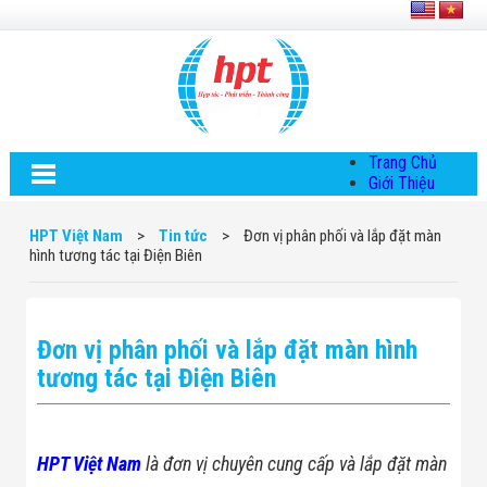
Trang Chủ
Giới Thiệu
Về HPT Việt
Nam
HPT Việt Nam
>
Tin tức
>
Đơn vị phân phối và lắp đặt màn
Hội Đồng Quản
hình tương tác tại Điện Biên
Trị
Chính Sách Quy
Định Chung
Chính Sách Bảo
Đơn vị phân phối và lắp đặt màn hình
Mật Thông Tin
Chiến Lược
tương tác tại Điện Biên
Phát Triển
Thông Tin
Chuyển Khoản
Giải Pháp
HPT Việt Nam
là đơn vị chuyên cung cấp và lắp đặt màn
Giải Pháp Thiết