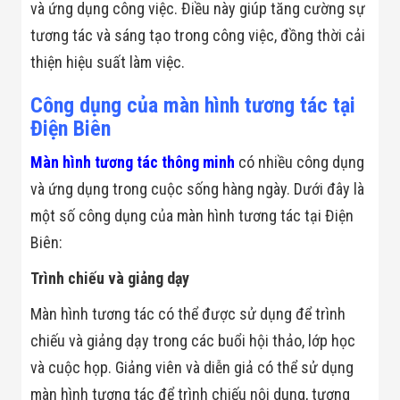
Công Nghiệp
và ứng dụng công việc. Điều này giúp tăng cường sự
Thiết Bị Ngành
tương tác và sáng tạo trong công việc, đồng thời cải
Giáo Dục
Thiết Bị Ngành
thiện hiệu suất làm việc.
Thủy Sản
Thiết Bị Ngành
Công dụng của màn hình tương tác tại
Giày Da, Túi
Xách
Điện Biên
Dự Án Triển
Khai
Màn hình tương tác thông minh
có nhiều công dụng
Dự Án Ngành
và ứng dụng trong cuộc sống hàng ngày. Dưới đây là
Thủy Sản
Dự Án Ngành
một số công dụng của màn hình tương tác tại Điện
Thực Phẩm
Dự Án Ngành
Biên:
Siêu Thị - Ngân
Hàng
Trình chiếu và giảng dạy
Dự Án Ngành
Giáo Dục -
Màn hình tương tác có thể được sử dụng để trình
Trường Học
chiếu và giảng dạy trong các buổi hội thảo, lớp học
Dự Án Ngành
Điện Tử
và cuộc họp. Giảng viên và diễn giả có thể sử dụng
Dự Án Ngành
màn hình tương tác để trình chiếu nội dung, tương
Công An - Quân