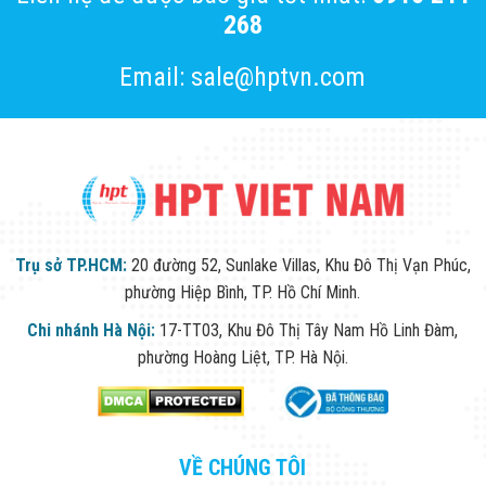
268
Email: sale@hptvn.com
Trụ sở TP.HCM:
20 đường 52, Sunlake Villas, Khu Đô Thị Vạn Phúc,
phường Hiệp Bình, TP. Hồ Chí Minh.
Chi nhánh Hà Nội:
17-TT03, Khu Đô Thị Tây Nam Hồ Linh Đàm,
phường Hoàng Liệt, TP. Hà Nội.
VỀ CHÚNG TÔI