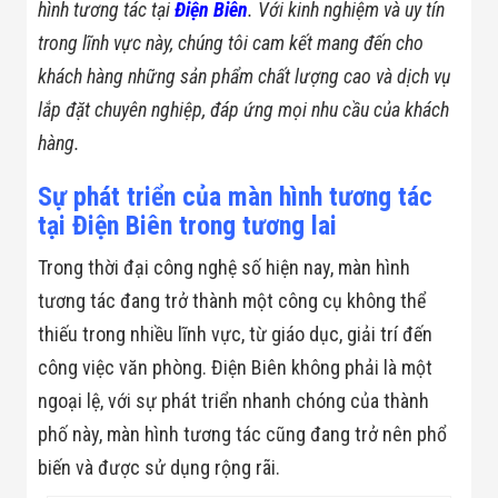
Bị Ngành Thủy
hình tương tác tại
Điện Biên
. Với kinh nghiệm và uy tín
Sản - Đông
trong lĩnh vực này, chúng tôi cam kết mang đến cho
Lạnh
Giải Pháp Thiết
khách hàng những sản phẩm chất lượng cao và dịch vụ
Bị Ngành Thực
lắp đặt chuyên nghiệp, đáp ứng mọi nhu cầu của khách
Phẩm Đóng Gói
Giải Pháp Thiết
hàng.
Bị Ngành May
Mặc - Giày Da
Sự phát triển của màn hình tương tác
Giải Pháp Thiết
Bị Ngành Linh
tại Điện Biên trong tương lai
Kiện Điện Tử
Giải Pháp Thiết
Trong thời đại công nghệ số hiện nay, màn hình
Bị Ngành Giáo
tương tác đang trở thành một công cụ không thể
Dục
Giải Pháp Thiết
thiếu trong nhiều lĩnh vực, từ giáo dục, giải trí đến
Bị Ngành Bán
Lẻ - Retail
công việc văn phòng. Điện Biên không phải là một
Giải Pháp
ngoại lệ, với sự phát triển nhanh chóng của thành
Chuyên Dụng
Ngành Công An
phố này, màn hình tương tác cũng đang trở nên phổ
- Quân Đội
biến và được sử dụng rộng rãi.
Giải Pháp Bãi
Giữ Xe Thông