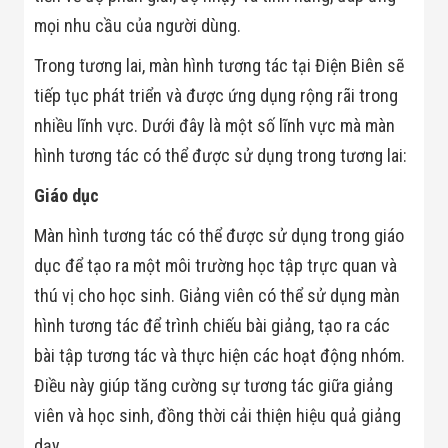
Màn Hình LED
Thiết Bị Chống
mọi nhu cầu của người dùng.
Ghi Âm
Máy X-Ray
Trong tương lai, màn hình tương tác tại Điện Biên sẽ
Thực Phẩm
tiếp tục phát triển và được ứng dụng rộng rãi trong
Máy Dò Kim
Loại Công
nhiều lĩnh vực. Dưới đây là một số lĩnh vực mà màn
Nghiệp
hình tương tác có thể được sử dụng trong tương lai:
Thiết Bị Công
Nghệ Cao
Giáo dục
Ống Nhòm
Chuyên Dụng
Đo Lực - Sức
Màn hình tương tác có thể được sử dụng trong giáo
Căng - Sức
dục để tạo ra một môi trường học tập trực quan và
Nén
Máy Kiểm Tra
thú vị cho học sinh. Giảng viên có thể sử dụng màn
Khuyết Tật
hình tương tác để trình chiếu bài giảng, tạo ra các
Máy Kiểm Tra
Vết Nứt Sản
bài tập tương tác và thực hiện các hoạt động nhóm.
Phẩm
Điều này giúp tăng cường sự tương tác giữa giảng
Máy Kiểm Tra
Bo Mạch Điện
viên và học sinh, đồng thời cải thiện hiệu quả giảng
Tử
Súng Bắn
dạy.