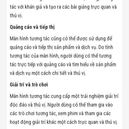
Đội
tác với khán giả và tạo ra các bài giảng trực quan và
Dự Án Khối Nhà
Máy
thú vị.
Dự Án Kho
Xưởng -
Quảng cáo và tiếp thị
Logistics
Tin Tức
Màn hình tương tác cũng có thể được sử dụng để
Tin Công Nghệ
quảng cáo và tiếp thị sản phẩm và dịch vụ. Do tính
Tin Khuyến Mãi
Tin Tuyển Dụng
tương tác của màn hình, người dùng có thể tương
Liên Hệ
tác trực tiếp với quảng cáo và tìm hiểu về sản phẩm
và dịch vụ một cách chi tiết và thú vị.
Giải trí và trò chơi
Màn hình tương tác cung cấp một trải nghiệm giải trí
độc đáo và thú vị. Người dùng có thể tham gia vào
các trò chơi tương tác, xem phim và tham gia các
hoạt động giải trí khác một cách trực quan và thú vị.