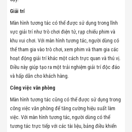
Flycam
Robot Tự Hành
Giải trí
Robot AI
THIẾT BỊ KIỂM
Màn hình tương tác có thể được sử dụng trong lĩnh
SOÁT RA VÀO
vực giải trí như trò chơi điện tử, rạp chiếu phim và
Cổng Dò Kim
Loại
khu vui chơi. Với màn hình tương tác, người dùng có
Máy Soi Hành
Lý (X-Ray)
thể tham gia vào trò chơi, xem phim và tham gia các
Cổng Phân Làn
hoạt động giải trí khác một cách trực quan và thú vị.
Tự Động
Nhận Diện
Điều này giúp tạo ra một trải nghiệm giải trí độc đáo
Khuôn Mặt
và hấp dẫn cho khách hàng.
Hệ Thống Điện
Nhẹ
Công việc văn phòng
Thiết Bị Theo
Ngành
Thiết Bị Ngành
Màn hình tương tác cũng có thể được sử dụng trong
Thực Phẩm
công việc văn phòng để tăng cường hiệu suất làm
Thiết Bị Ngành
Thực Phẩm
việc. Với màn hình tương tác, người dùng có thể
Matrixcope
tương tác trực tiếp với các tài liệu, bảng điều khiển
Thiết Bị Ngành