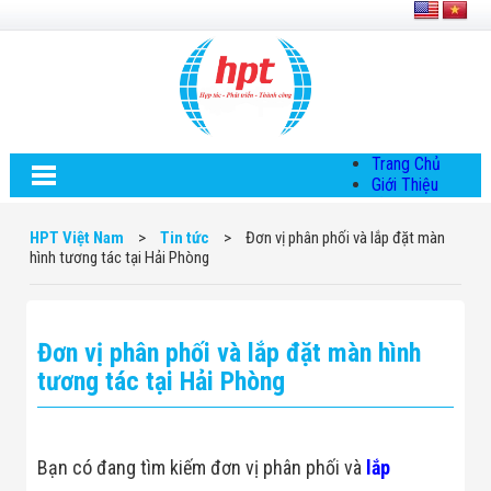
Trang Chủ
Giới Thiệu
Về HPT Việt
Nam
HPT Việt Nam
>
Tin tức
>
Đơn vị phân phối và lắp đặt màn
Hội Đồng Quản
hình tương tác tại Hải Phòng
Trị
Chính Sách Quy
Định Chung
Chính Sách Bảo
Đơn vị phân phối và lắp đặt màn hình
Mật Thông Tin
Chiến Lược
tương tác tại Hải Phòng
Phát Triển
Thông Tin
Chuyển Khoản
Giải Pháp
Bạn có đang tìm kiếm đơn vị phân phối và
lắp
Giải Pháp Thiết