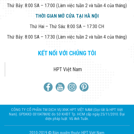
Thứ Bảy: 8:00 SA – 17:00 (Làm việc tuần 2 và tuần 4 của tháng)
THỜI GIAN MỞ CỬA TẠI HÀ NỘI
Thứ Hai – Thứ Sáu: 8:00 SA – 17:30 CH
Thứ Bảy: 8:00 SA – 17:30 (Làm việc tuần 2 và tuần 4 của tháng)
KẾT NỐI VỚI CHÚNG TÔI
HPT Việt Nam
CÔNG TY CỔ PHẦN TM DỊCH VỤ XNK HPT VIỆT NAM (Gọi tắt là HPT Việt
Nam). GPDKKD 0310478692 do Sở KHĐT Tp. HCM cấp ngày 25/11/2010. Đại
diện pháp luật: Vũ Anh Tuấn.
2010-2019 © Bản quyền thuộc HPT Việt Nam