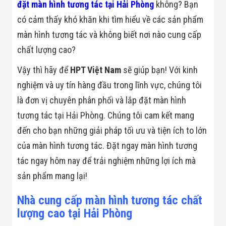
Bị Ngành Thủy
đặt màn hình tương tác tại Hải Phòng
không? Bạn
Sản - Đông
có cảm thấy khó khăn khi tìm hiểu về các sản phẩm
Lạnh
Giải Pháp Thiết
màn hình tương tác và không biết nơi nào cung cấp
Bị Ngành Thực
chất lượng cao?
Phẩm Đóng Gói
Giải Pháp Thiết
Vậy thì hãy để
HPT Việt Nam
sẽ giúp bạn! Với kinh
Bị Ngành May
Mặc - Giày Da
nghiệm và uy tín hàng đầu trong lĩnh vực, chúng tôi
Giải Pháp Thiết
Bị Ngành Linh
là đơn vị chuyên phân phối và lắp đặt màn hình
Kiện Điện Tử
tương tác tại Hải Phòng. Chúng tôi cam kết mang
Giải Pháp Thiết
Bị Ngành Giáo
đến cho bạn những giải pháp tối ưu và tiện ích to lớn
Dục
của màn hình tương tác. Đặt ngay màn hình tương
Giải Pháp Thiết
Bị Ngành Bán
tác ngay hôm nay để trải nghiệm những lợi ích mà
Lẻ - Retail
sản phẩm mang lại!
Giải Pháp
Chuyên Dụng
Ngành Công An
Nhà cung cấp màn hình tương tác chất
- Quân Đội
lượng cao tại Hải Phòng
Giải Pháp Bãi
Giữ Xe Thông