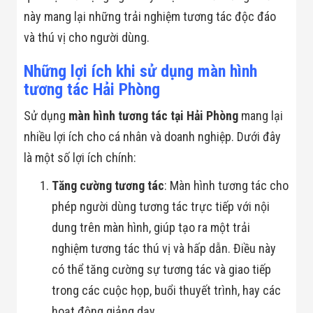
Đội
này mang lại những trải nghiệm tương tác độc đáo
Dự Án Khối Nhà
Máy
và thú vị cho người dùng.
Dự Án Kho
Xưởng -
Những lợi ích khi sử dụng màn hình
Logistics
tương tác Hải Phòng
Tin Tức
Tin Công Nghệ
Tin Khuyến Mãi
Sử dụng
màn hình tương tác tại Hải Phòng
mang lại
Tin Tuyển Dụng
nhiều lợi ích cho cá nhân và doanh nghiệp. Dưới đây
Liên Hệ
là một số lợi ích chính:
Tăng cường tương tác
: Màn hình tương tác cho
phép người dùng tương tác trực tiếp với nội
dung trên màn hình, giúp tạo ra một trải
nghiệm tương tác thú vị và hấp dẫn. Điều này
có thể tăng cường sự tương tác và giao tiếp
trong các cuộc họp, buổi thuyết trình, hay các
hoạt động giảng dạy.