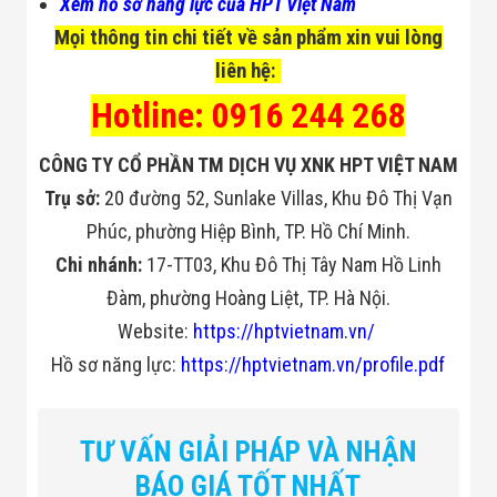
Xem hồ sơ năng lực của HPT Việt Nam
Mọi thông tin chi tiết về sản phẩm xin vui lòng
liên hệ:
Hotline: 0916 244 268
CÔNG TY CỔ PHẦN TM DỊCH VỤ XNK HPT VIỆT NAM
Trụ sở:
20 đường 52, Sunlake Villas, Khu Đô Thị Vạn
Phúc, phường Hiệp Bình, TP. Hồ Chí Minh.
Chi nhánh:
17-TT03, Khu Đô Thị Tây Nam Hồ Linh
Đàm, phường Hoàng Liệt, TP. Hà Nội.
Website:
https://hptvietnam.vn/
Hồ sơ năng lực:
https://hptvietnam.vn/profile.pdf
TƯ VẤN GIẢI PHÁP VÀ NHẬN
BÁO GIÁ TỐT NHẤT