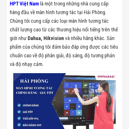
HPT Việt Nam
là một trong những nhà cung cấp
Minh
Sản Phẩm
hàng đầu về màn hình tương tác tại Hải Phòng.
THIẾT BỊ AN
Chúng tôi cung cấp các loại màn hình tương tác
NINH
Camera Thông
chất lượng cao từ các thương hiệu nổi tiếng trên thế
Minh
Cổng Từ Siêu
giới như
Dahua, Hikvision
và nhiều hãng khác. Sản
Thị
phẩm của chúng tôi đảm bảo đáp ứng được các tiêu
Máy Đếm
Người
chuẩn cao về độ phân giải, độ sáng, độ tương phản
Máy Dò Tìm
và độ nhạy cảm.
Thuốc Nổ
Phòng Chống
Khủng Bố
Camera Đo
Thân Nhiệt
THIẾT BỊ
CHUYÊN
DỤNG
Máy Dò Tạp
Chất
Màn Hình
Tương Tác