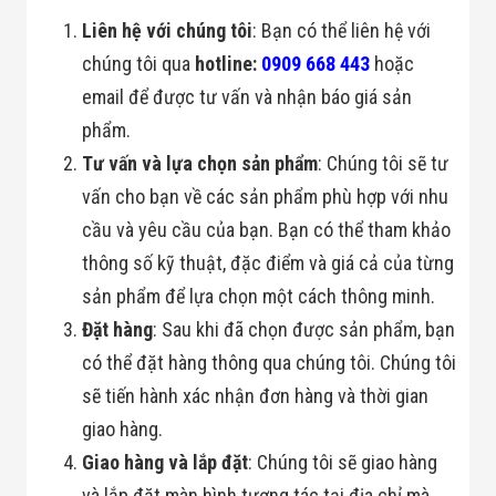
Flycam
Liên hệ với chúng tôi
: Bạn có thể liên hệ với
Robot Tự Hành
Robot AI
chúng tôi qua
hotline:
0909 668 443
hoặc
THIẾT BỊ KIỂM
email để được tư vấn và nhận báo giá sản
SOÁT RA VÀO
Cổng Dò Kim
phẩm.
Loại
Máy Soi Hành
Tư vấn và lựa chọn sản phẩm
: Chúng tôi sẽ tư
Lý (X-Ray)
vấn cho bạn về các sản phẩm phù hợp với nhu
Cổng Phân Làn
Tự Động
cầu và yêu cầu của bạn. Bạn có thể tham khảo
Nhận Diện
thông số kỹ thuật, đặc điểm và giá cả của từng
Khuôn Mặt
Hệ Thống Điện
sản phẩm để lựa chọn một cách thông minh.
Nhẹ
Đặt hàng
: Sau khi đã chọn được sản phẩm, bạn
Thiết Bị Theo
Ngành
có thể đặt hàng thông qua chúng tôi. Chúng tôi
Thiết Bị Ngành
Thực Phẩm
sẽ tiến hành xác nhận đơn hàng và thời gian
Thiết Bị Ngành
giao hàng.
Thực Phẩm
Matrixcope
Giao hàng và lắp đặt
: Chúng tôi sẽ giao hàng
Thiết Bị Ngành
và lắp đặt màn hình tương tác tại địa chỉ mà