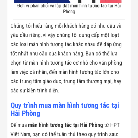
Màn Hình LED
Đơn vị phân phối và lắp đặt màn hình tương tác tại Hải
Thiết Bị Chống
Phòng
Ghi Âm
Máy X-Ray
Thực Phẩm
Chúng tôi hiểu rằng mỗi khách hàng có nhu cầu và
Máy Dò Kim
yêu cầu riêng, vì vậy chúng tôi cung cấp một loạt
Loại Công
Nghiệp
các loại màn hình tương tác khác nhau để đáp ứng
Thiết Bị Công
tốt nhất nhu cầu của khách hàng. Bạn có thể lựa
Nghệ Cao
Ống Nhòm
chọn từ màn hình tương tác cỡ nhỏ cho văn phòng
Chuyên Dụng
làm việc cá nhân, đến màn hình tương tác lớn cho
Đo Lực - Sức
Căng - Sức
các trung tâm giáo dục, trung tâm thương mại, hay
Nén
Máy Kiểm Tra
các sự kiện trình diễn.
Khuyết Tật
Máy Kiểm Tra
Quy trình mua màn hình tương tác tại
Vết Nứt Sản
Hải Phòng
Phẩm
Máy Kiểm Tra
Bo Mạch Điện
Để mua
màn hình tương tác tại Hải Phòng
từ HPT
Tử
Việt Nam, bạn có thể tuân thủ theo quy trình sau:
Súng Bắn