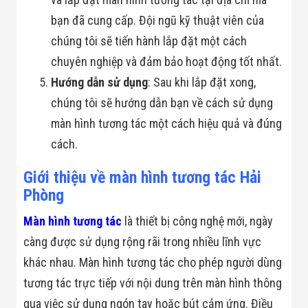
Công Nghiệp
Thiết Bị Ngành
bạn đã cung cấp. Đội ngũ kỹ thuật viên của
Giáo Dục
chúng tôi sẽ tiến hành lắp đặt một cách
Thiết Bị Ngành
Thủy Sản
chuyên nghiệp và đảm bảo hoạt động tốt nhất.
Thiết Bị Ngành
Giày Da, Túi
Hướng dẫn sử dụng
: Sau khi lắp đặt xong,
Xách
chúng tôi sẽ hướng dẫn bạn về cách sử dụng
Dự Án Triển
Khai
màn hình tương tác một cách hiệu quả và đúng
Dự Án Ngành
cách.
Thủy Sản
Dự Án Ngành
Thực Phẩm
Giới thiệu về màn hình tương tác Hải
Dự Án Ngành
Phòng
Siêu Thị - Ngân
Hàng
Màn hình tương tác
là thiết bị công nghệ mới, ngày
Dự Án Ngành
Giáo Dục -
càng được sử dụng rộng rãi trong nhiều lĩnh vực
Trường Học
khác nhau. Màn hình tương tác cho phép người dùng
Dự Án Ngành
Điện Tử
tương tác trực tiếp với nội dung trên màn hình thông
Dự Án Ngành
qua việc sử dụng ngón tay hoặc bút cảm ứng. Điều
Công An - Quân