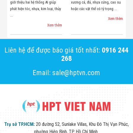
giới thiệu hai hệ thống AI giúp
xương cá, đá, nhựa cứng, cao su
phát hiện tóc, nhựa, kim loại, thủy
hoặc các vật thể có tỷ trọng ...
...
Xem thêm
Xem thêm
Liên hệ để được báo giá tốt nhất:
0916 244
268
Email: sale@hptvn.com
Trụ sở TP.HCM:
20 đường 52, Sunlake Villas, Khu Đô Thị Vạn Phúc,
phường Hiệp Bình, TP. Hồ Chí Minh.