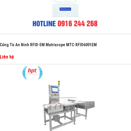
Cổng Từ An Ninh RFID-EM Matrixcope MTC-RFID6001EM
Liên hệ