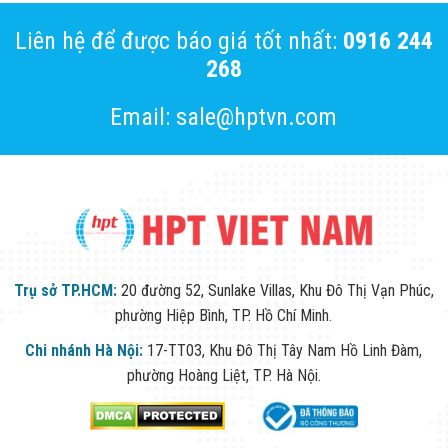
Liên hệ để được báo giá tốt nhất:
0916 244
268
Email: sale@hptvn.com
Trụ sở TP.HCM:
20 đường 52, Sunlake Villas, Khu Đô Thị Vạn Phúc,
phường Hiệp Bình, TP. Hồ Chí Minh.
Chi nhánh Hà Nội:
17-TT03, Khu Đô Thị Tây Nam Hồ Linh Đàm,
phường Hoàng Liệt, TP. Hà Nội.