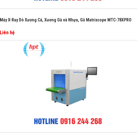
Máy X-Ray Dò Xương Cá, Xương Gà và Nhựa, Gỗ Matrixcope MTC-78XPRO
Liên hệ