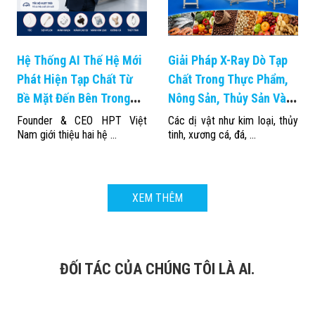
Hệ Thống AI Thế Hệ Mới
Giải Pháp X-Ray Dò Tạp
Phát Hiện Tạp Chất Từ
Chất Trong Thực Phẩm,
Bề Mặt Đến Bên Trong
Nông Sản, Thủy Sản Và
Sản Phẩm
Trái Cây Xuất Khẩu
Founder & CEO HPT Việt
Các dị vật như kim loại, thủy
Nam giới thiệu hai hệ ...
tinh, xương cá, đá, ...
XEM THÊM
ĐỐI TÁC CỦA CHÚNG TÔI LÀ AI.