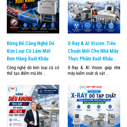
Đừng Để Công Nghệ Dò
X-Ray & AI Vision: Tiêu
Kim Loại Cũ Làm Mất
Chuẩn Mới Cho Nhà Máy
Đơn Hàng Xuất Khẩu
Thực Phẩm Xuất Khẩu
Công nghệ dò kim loại cũ có
X-Ray & AI Vision giúp nhà
thể tạo điểm mù khi ...
máy kiểm soát dị vật ...