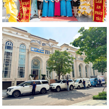
Minh
Sản Phẩm
THIẾT BỊ AN
NINH
Camera Thông
Minh
Cổng Từ Siêu
Thị
Máy Đếm
Người
Máy Dò Tìm
Thuốc Nổ
Phòng Chống
Khủng Bố
Camera Đo
Thân Nhiệt
THIẾT BỊ
CHUYÊN
DỤNG
Máy Dò Tạp
Chất
Màn Hình
Tương Tác