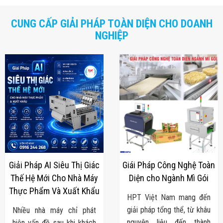
Màn Hình LED
Thiết Bị Chống
Ghi Âm
CUNG CẤP GIẢI PHÁP TOÀN DIỆN CHO DOANH
Máy X-Ray
NGHIỆP
Thực Phẩm
Máy Dò Kim
Loại Công
Nghiệp
Thiết Bị Công
Nghệ Cao
Ống Nhòm
Chuyên Dụng
Đo Lực - Sức
Căng - Sức
Nén
Máy Kiểm Tra
Khuyết Tật
Máy Kiểm Tra
Giải Pháp AI Siêu Thị Giác
Giái Pháp Công Nghệ Toàn
Vết Nứt Sản
Thế Hệ Mới Cho Nhà Máy
Diện cho Ngành Mì Gói
Phẩm
Thực Phẩm Và Xuất Khẩu
Máy Kiểm Tra
HPT Việt Nam mang đến
Bo Mạch Điện
giải pháp tổng thể, từ khâu
Nhiều nhà máy chỉ phát
Tử
Súng Bắn
nguyên liệu đến thành
hiện vấn đề sau khi khách