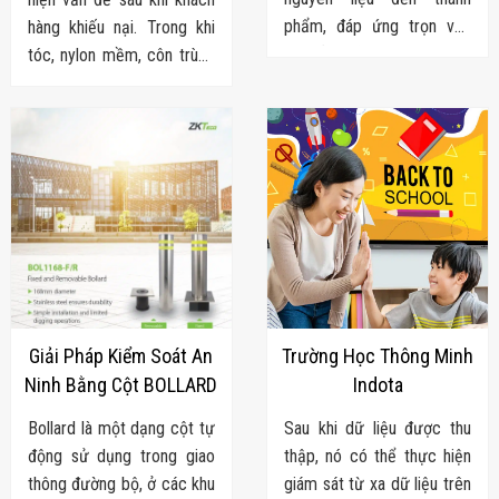
Flycam
phẩm, đáp ứng trọn vẹn
hàng khiếu nại. Trong khi
Robot Tự Hành
nhu cầu của doanh nghiệp
tóc, nylon mềm, côn trùng
Robot AI
THIẾT BỊ KIỂM
trong ngành mì ăn
nhỏ hay dị vật cùng màu
SOÁT RA VÀO
liền. Chúng tôi cung cấp từ
sản phẩm là những lỗi
Cổng Dò Kim
khâu nguyên liệu - sản xuất
QA/QC thủ công rất dễ bỏ
Loại
Máy Soi Hành
- kiểm soát chất lượng -
sót. Đâu là giải pháp khắc
Lý (X-Ray)
đóng gói - kho vận.
phục triệt để?
Cổng Phân Làn
Tự Động
Nhận Diện
Khuôn Mặt
Hệ Thống Điện
Nhẹ
Thiết Bị Theo
Ngành
Giải Pháp Kiểm Soát An
Trường Học Thông Minh
Thiết Bị Ngành
Ninh Bằng Cột BOLLARD
Indota
Thực Phẩm
Thiết Bị Ngành
Bollard là một dạng cột tự
Sau khi dữ liệu được thu
Thực Phẩm
động sử dụng trong giao
thập, nó có thể thực hiện
Matrixcope
Thiết Bị Ngành
thông đường bộ, ở các khu
giám sát từ xa dữ liệu trên