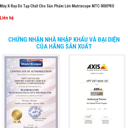
Máy X-Ray Dò Tạp Chất Cho Sản Phẩm Lớn Matrixcope MTC-80XPRO
Liên hệ
CHỨNG NHẬN NHÀ NHẬP KHẨU VÀ ĐẠI DIỆN
CỦA HÃNG SẢN XUẤT