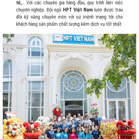
Bị Ngành Thủy
tế,
… Với các chuyên gia hàng đầu, quy trình làm việc
Sản - Đông
chuyên nghiệp. Đội ngũ
HPT Việt Nam
luôn được trau
Lạnh
đồi kỹ năng chuyên môn với sứ mệnh mang tới cho
Giải Pháp Thiết
khách hàng sản phẩm chất lượng kèm dịch vụ tốt nhất.
Bị Ngành Thực
Phẩm Đóng Gói
Giải Pháp Thiết
Bị Ngành May
Mặc - Giày Da
Giải Pháp Thiết
Bị Ngành Linh
Kiện Điện Tử
Giải Pháp Thiết
Bị Ngành Giáo
Dục
Giải Pháp Thiết
Bị Ngành Bán
Lẻ - Retail
Giải Pháp
Chuyên Dụng
Ngành Công An
- Quân Đội
Giải Pháp Bãi
Giữ Xe Thông