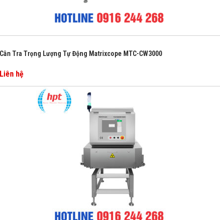
Cân Tra Trọng Lượng Tự Động Matrixcope MTC-CW3000
Liên hệ