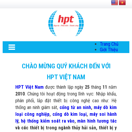
Trang Chủ
Giới Thiệu
Về HPT Việt
Nam
CHÀO MỪNG QUÝ KHÁCH ĐẾN VỚI
Hội Đồng Quản
Trị
HPT VIỆT NAM
Chính Sách Quy
Định Chung
HPT Việt Nam
được thành lập ngày
25
tháng
11
năm
Chính Sách Bảo
2010
. Chúng tôi hoạt động trong lĩnh vực: Nhập khẩu,
Mật Thông Tin
Chiến Lược
phân phối, lắp đặt thiết bị công nghệ cao như: Hệ
Phát Triển
thống an ninh giám sát,
cổng từ an ninh
,
máy dò kim
Thông Tin
loại công nghiệp
,
cổng dò kim loại
,
máy soi hành
Chuyển Khoản
lý
,
hệ thống kiểm soát ra vào
,
màn hình tương tác
Giải Pháp
và các thiết bị trong ngành thủy hải sản, thiết bị y
Giải Pháp Thiết