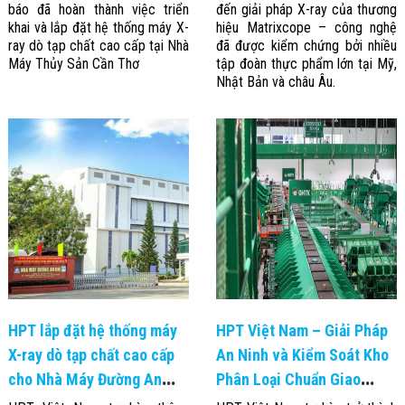
báo đã hoàn thành việc triển
đến giải pháp X-ray của thương
Đội
khai và lắp đặt hệ thống máy X-
hiệu Matrixcope – công nghệ
Dự Án Khối Nhà
Máy
ray dò tạp chất cao cấp tại Nhà
đã được kiểm chứng bởi nhiều
Dự Án Kho
Máy Thủy Sản Cần Thơ
tập đoàn thực phẩm lớn tại Mỹ,
Xưởng -
Nhật Bản và châu Âu.
Logistics
Tin Tức
Tin Công Nghệ
Tin Khuyến Mãi
Tin Tuyển Dụng
Liên Hệ
HPT lắp đặt hệ thống máy
HPT Việt Nam – Giải Pháp
X-ray dò tạp chất cao cấp
An Ninh và Kiểm Soát Kho
cho Nhà Máy Đường An
Phân Loại Chuẩn Giao
Khê – Gia Lai
Hàng Tiết Kiệm (GHTK)