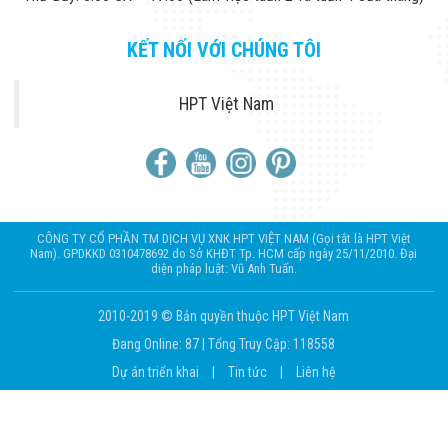
KẾT NỐI VỚI CHÚNG TÔI
HPT Việt Nam
CÔNG TY CỔ PHẦN TM DỊCH VỤ XNK HPT VIỆT NAM (Gọi tắt là HPT Việt
Nam). GPDKKD 0310478692 do Sở KHĐT Tp. HCM cấp ngày 25/11/2010. Đại
diện pháp luật: Vũ Anh Tuấn.
2010-2019 © Bản quyền thuộc HPT Việt Nam
Đang Online: 87
|
Tổng Truy Cập: 118558
Dự án triển khai
|
Tin tức
|
Liên hệ