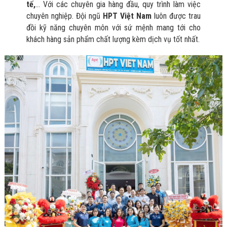
Bị Ngành Thủy
tế,
… Với các chuyên gia hàng đầu, quy trình làm việc
Sản - Đông
chuyên nghiệp. Đội ngũ
HPT Việt Nam
luôn được trau
Lạnh
đồi kỹ năng chuyên môn với sứ mệnh mang tới cho
Giải Pháp Thiết
khách hàng sản phẩm chất lượng kèm dịch vụ tốt nhất.
Bị Ngành Thực
Phẩm Đóng Gói
Giải Pháp Thiết
Bị Ngành May
Mặc - Giày Da
Giải Pháp Thiết
Bị Ngành Linh
Kiện Điện Tử
Giải Pháp Thiết
Bị Ngành Giáo
Dục
Giải Pháp Thiết
Bị Ngành Bán
Lẻ - Retail
Giải Pháp
Chuyên Dụng
Ngành Công An
- Quân Đội
Giải Pháp Bãi
Giữ Xe Thông