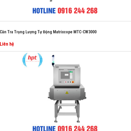
Cân Tra Trọng Lượng Tự Động Matrixcope MTC-CW3000
Liên hệ