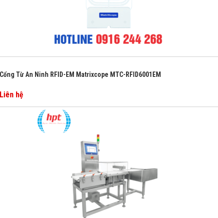
Cổng Từ An Ninh RFID-EM Matrixcope MTC-RFID6001EM
Liên hệ