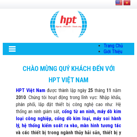
Trang Chủ
Giới Thiệu
Về HPT Việt
Nam
CHÀO MỪNG QUÝ KHÁCH ĐẾN VỚI
Hội Đồng Quản
Trị
HPT VIỆT NAM
Chính Sách Quy
Định Chung
HPT Việt Nam
được thành lập ngày
25
tháng
11
năm
Chính Sách Bảo
2010
. Chúng tôi hoạt động trong lĩnh vực: Nhập khẩu,
Mật Thông Tin
Chiến Lược
phân phối, lắp đặt thiết bị công nghệ cao như: Hệ
Phát Triển
thống an ninh giám sát,
cổng từ an ninh
,
máy dò kim
Thông Tin
loại công nghiệp
,
cổng dò kim loại
,
máy soi hành
Chuyển Khoản
lý
,
hệ thống kiểm soát ra vào
,
màn hình tương tác
Giải Pháp
và các thiết bị trong ngành thủy hải sản, thiết bị y
Giải Pháp Thiết