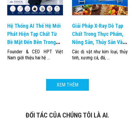
Hệ Thống AI Thế Hệ Mới
Giải Pháp X-Ray Dò Tạp
Phát Hiện Tạp Chất Từ
Chất Trong Thực Phẩm,
Bề Mặt Đến Bên Trong
Nông Sản, Thủy Sản Và
Sản Phẩm
Trái Cây Xuất Khẩu
Founder & CEO HPT Việt
Các dị vật như kim loại, thủy
Nam giới thiệu hai hệ ...
tinh, xương cá, đá, ...
XEM THÊM
ĐỐI TÁC CỦA CHÚNG TÔI LÀ AI.