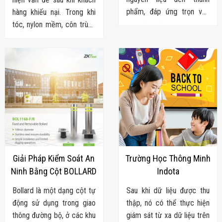
Flycam
phẩm, đáp ứng trọn vẹn
hàng khiếu nại. Trong khi
Robot Tự Hành
nhu cầu của doanh nghiệp
tóc, nylon mềm, côn trùng
Robot AI
THIẾT BỊ KIỂM
trong ngành mì ăn
nhỏ hay dị vật cùng màu
SOÁT RA VÀO
liền. Chúng tôi cung cấp từ
sản phẩm là những lỗi
Cổng Dò Kim
khâu nguyên liệu - sản xuất
QA/QC thủ công rất dễ bỏ
Loại
Máy Soi Hành
- kiểm soát chất lượng -
sót. Đâu là giải pháp khắc
Lý (X-Ray)
đóng gói - kho vận.
phục triệt để?
Cổng Phân Làn
Tự Động
Nhận Diện
Khuôn Mặt
Hệ Thống Điện
Nhẹ
Thiết Bị Theo
Ngành
Giải Pháp Kiểm Soát An
Trường Học Thông Minh
Thiết Bị Ngành
Ninh Bằng Cột BOLLARD
Indota
Thực Phẩm
Thiết Bị Ngành
Bollard là một dạng cột tự
Sau khi dữ liệu được thu
Thực Phẩm
động sử dụng trong giao
thập, nó có thể thực hiện
Matrixcope
Thiết Bị Ngành
thông đường bộ, ở các khu
giám sát từ xa dữ liệu trên