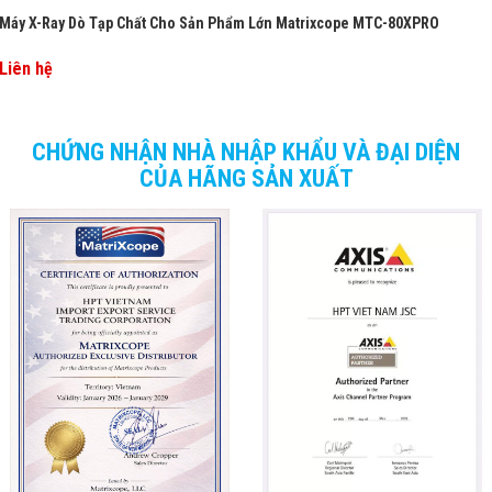
Máy X-Ray Dò Tạp Chất Cho Sản Phẩm Lớn Matrixcope MTC-80XPRO
Liên hệ
CHỨNG NHẬN NHÀ NHẬP KHẨU VÀ ĐẠI DIỆN
CỦA HÃNG SẢN XUẤT