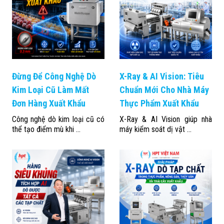
Đừng Để Công Nghệ Dò
X-Ray & AI Vision: Tiêu
Kim Loại Cũ Làm Mất
Chuẩn Mới Cho Nhà Máy
Đơn Hàng Xuất Khẩu
Thực Phẩm Xuất Khẩu
Công nghệ dò kim loại cũ có
X-Ray & AI Vision giúp nhà
thể tạo điểm mù khi ...
máy kiểm soát dị vật ...