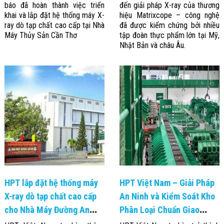
báo đã hoàn thành việc triển
đến giải pháp X-ray của thương
Đội
khai và lắp đặt hệ thống máy X-
hiệu Matrixcope – công nghệ
Dự Án Khối Nhà
Máy
ray dò tạp chất cao cấp tại Nhà
đã được kiểm chứng bởi nhiều
Dự Án Kho
Máy Thủy Sản Cần Thơ
tập đoàn thực phẩm lớn tại Mỹ,
Xưởng -
Nhật Bản và châu Âu.
Logistics
Tin Tức
Tin Công Nghệ
Tin Khuyến Mãi
Tin Tuyển Dụng
Liên Hệ
HPT lắp đặt hệ thống máy
HPT Việt Nam – Giải Pháp
X-ray dò tạp chất cao cấp
An Ninh và Kiểm Soát Kho
cho Nhà Máy Đường An
Phân Loại Chuẩn Giao
Khê – Gia Lai
Hàng Tiết Kiệm (GHTK)