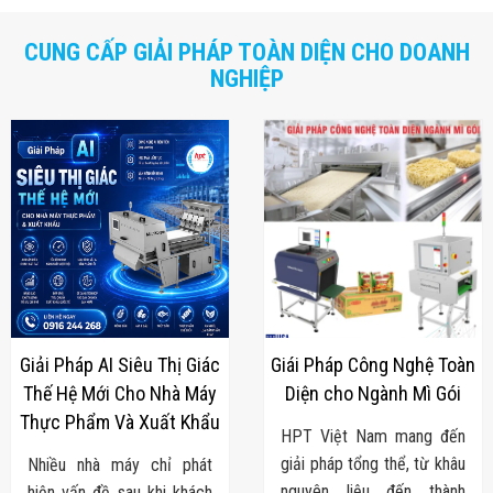
Màn Hình LED
Thiết Bị Chống
Ghi Âm
CUNG CẤP GIẢI PHÁP TOÀN DIỆN CHO DOANH
Máy X-Ray
NGHIỆP
Thực Phẩm
Máy Dò Kim
Loại Công
Nghiệp
Thiết Bị Công
Nghệ Cao
Ống Nhòm
Chuyên Dụng
Đo Lực - Sức
Căng - Sức
Nén
Máy Kiểm Tra
Khuyết Tật
Máy Kiểm Tra
Giải Pháp AI Siêu Thị Giác
Giái Pháp Công Nghệ Toàn
Vết Nứt Sản
Thế Hệ Mới Cho Nhà Máy
Diện cho Ngành Mì Gói
Phẩm
Thực Phẩm Và Xuất Khẩu
Máy Kiểm Tra
HPT Việt Nam mang đến
Bo Mạch Điện
giải pháp tổng thể, từ khâu
Nhiều nhà máy chỉ phát
Tử
Súng Bắn
nguyên liệu đến thành
hiện vấn đề sau khi khách