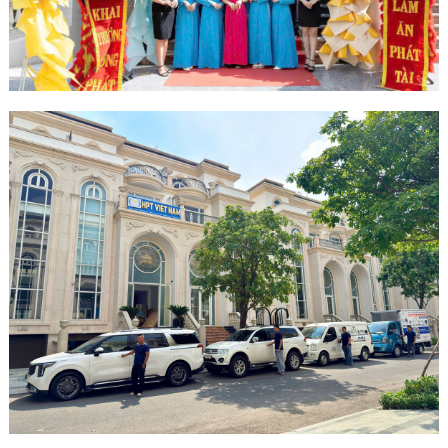
Minh
Sản Phẩm
THIẾT BỊ AN
NINH
Camera Thông
Minh
Cổng Từ Siêu
Thị
Máy Đếm
Người
Máy Dò Tìm
Thuốc Nổ
Phòng Chống
Khủng Bố
Camera Đo
Thân Nhiệt
THIẾT BỊ
CHUYÊN
DỤNG
Máy Dò Tạp
Chất
Màn Hình
Tương Tác