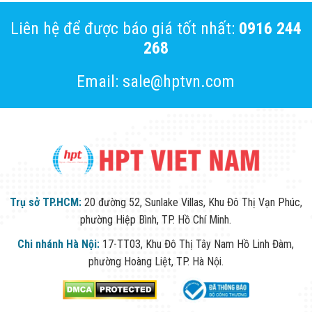
Liên hệ để được báo giá tốt nhất:
0916 244
268
Email: sale@hptvn.com
Trụ sở TP.HCM:
20 đường 52, Sunlake Villas, Khu Đô Thị Vạn Phúc,
phường Hiệp Bình, TP. Hồ Chí Minh.
Chi nhánh Hà Nội:
17-TT03, Khu Đô Thị Tây Nam Hồ Linh Đàm,
phường Hoàng Liệt, TP. Hà Nội.