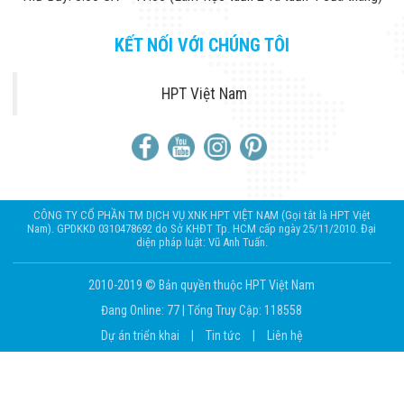
KẾT NỐI VỚI CHÚNG TÔI
HPT Việt Nam
CÔNG TY CỔ PHẦN TM DỊCH VỤ XNK HPT VIỆT NAM (Gọi tắt là HPT Việt
Nam). GPDKKD 0310478692 do Sở KHĐT Tp. HCM cấp ngày 25/11/2010. Đại
diện pháp luật: Vũ Anh Tuấn.
2010-2019 © Bản quyền thuộc HPT Việt Nam
Đang Online: 77
|
Tổng Truy Cập: 118558
Dự án triển khai
|
Tin tức
|
Liên hệ