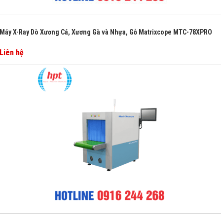
Máy X-Ray Dò Xương Cá, Xương Gà và Nhựa, Gỗ Matrixcope MTC-78XPRO
Liên hệ