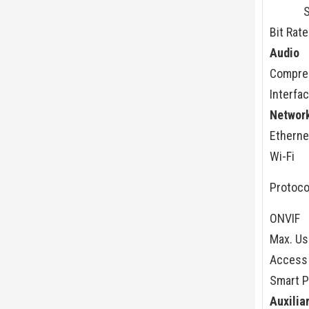
Bit Rate
Audio
Compre
Interfa
Networ
Etherne
Wi-Fi
Protoco
ONVIF
Max. Us
Access
Smart 
Auxilia