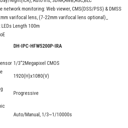
Day/Night(ICR), Auto iris, 3DNR,AWB,AGC,BLC
le network monitoring: Web viewer, CMS(DSS/PSS) & DMSS
mm varifocal lens, (7-22mm varifocal lens optional)_
R LEDs Length 100m
PoE
DH-IPC-HFW5200P-IRA
Sensor
1/3”2Megapixel CMOS
ve
1920(H)x1080(V)
ng
Progressive
nic
Auto/Manual, 1/3~1/10000s