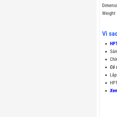
Dimens
Weight
Vì sa
HPT
Sả
Chí
Có 
Lắp
HPT
Xem