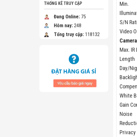
Min.
THỐNG KÊ TRUY CẬP
Illumina
Đang Online:
75
S/N Rat
Hôm nay:
248
Video O
Tổng truy cập:
118132
Camera
Max. IR
Length
Day/Nig
Backlig
Compen
White B
Gain Co
Noise
Reducti
Privacy