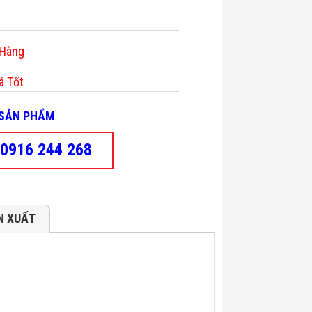
 Hàng
á Tốt
- SẢN PHẨM
0916 244 268
N XUẤT