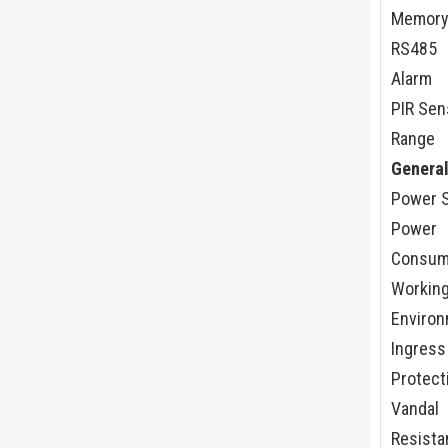
Memory
RS485
Alarm
PIR Sen
Range
Genera
Power 
Power
Consum
Workin
Enviro
Ingress
Protect
Vandal
Resista