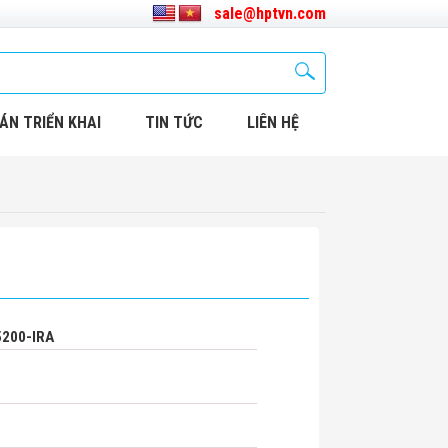
sale@hptvn.com
ÁN TRIỂN KHAI
TIN TỨC
LIÊN HỆ
5200-IRA