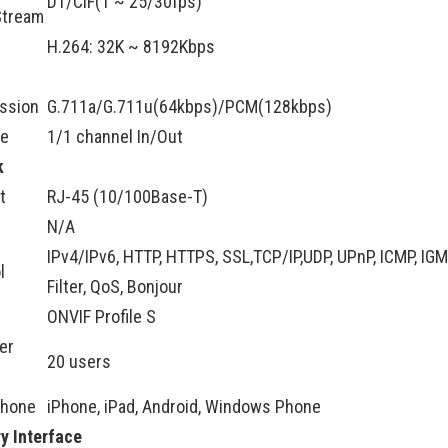
D1/CIF(1 ~ 25/30fps)
Stream
H.264: 32K ~ 8192Kbps
ssion
G.711a/G.711u(64kbps)/PCM(128kbps)
ce
1/1 channel In/Out
k
t
RJ-45 (10/100Base-T)
N/A
IPv4/IPv6, HTTP, HTTPS, SSL,TCP/IP,UDP, UPnP, ICMP, IGM
l
Filter, QoS, Bonjour
ONVIF Profile S
er
20 users
Phone
iPhone, iPad, Android, Windows Phone
ry Interface