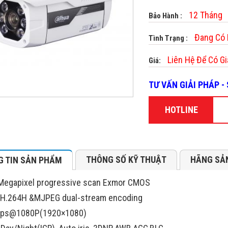
12 Tháng
Bảo Hành :
Đang Có
Tình Trạng :
Liên Hệ Để Có Gi
Giá:
TƯ VẤN GIẢI PHÁP 
HOTLINE
THÔNG SỐ KỸ THUẬT
HÃNG SẢ
 TIN SẢN PHẨM
Megapixel progressive scan Exmor CMOS
,H.264H &MJPEG dual-stream encoding
fps@1080P(1920×1080)