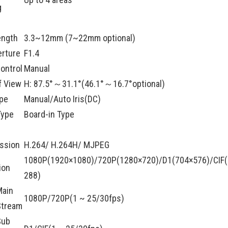
g
ength
3.3~12mm (7~22mm optional)
rture
F1.4
ontrol
Manual
f View
H: 87.5°～31.1°(46.1°～16.7°optional)
pe
Manual/Auto Iris(DC)
Type
Board-in Type
ssion
H.264/ H.264H/ MJPEG
1080P(1920×1080)/720P(1280×720)/D1(704×576)/CIF
ion
288)
Main
1080P/720P(1 ~ 25/30fps)
Stream
Sub