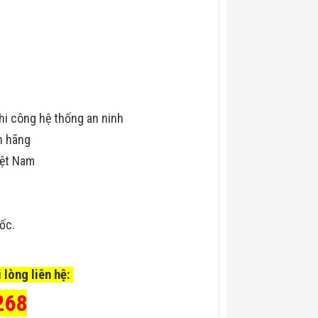
hi công hệ thống an ninh
h hãng
iệt Nam
uốc.
 lòng liên hệ:
268