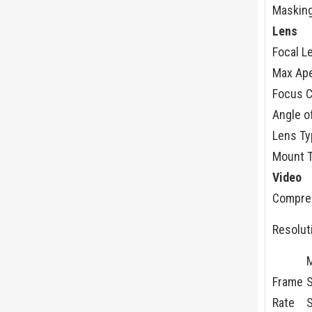
Maskin
Lens
Focal L
Max Ape
Focus C
Angle o
Lens Ty
Mount 
Video
Compre
Resolut
Frame
Rate