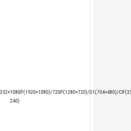
(352×
1080P(1920×1080)/720P(1280×720)/D1(704×480)/CIF(3
240)