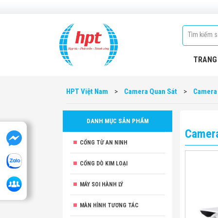
TRANG
HPT Việt Nam
>
Camera Quan Sát
>
Camera
DANH MỤC SẢN PHẨM
Camer
CỔNG TỪ AN NINH
CỔNG DÒ KIM LOẠI
MÁY SOI HÀNH LÝ
MÀN HÌNH TƯƠNG TÁC