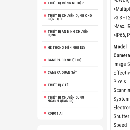
>DWDR, 
THIẾT BỊ CÔNG NGHIỆP
>Multip
THIẾT BỊ CHUYÊN DỤNG CHO
>3.3~12
ĐIỆN LỰC
>Max. I
THIẾT BỊ AN NINH CHUYÊN
>IP66, 
DỤNG
Model
HỆ THỐNG ĐIỆN NHẸ ELV
Camera
CAMERA ĐO NHIỆT ĐỘ
Image 
Effecti
CAMERA QUAN SÁT
Pixels
THIẾT BỊ Y TẾ
Scanni
THIẾT BỊ CHUYÊN DỤNG
System
NGÀNH QUÂN ĐỘI
Electro
ROBOT AI
Shutter
Speed