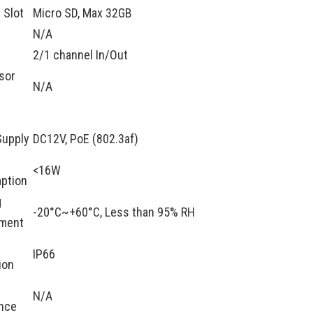
 Slot
Micro SD, Max 32GB
N/A
2/1 channel In/Out
sor
N/A
l
Supply
DC12V, PoE (802.3af)
<16W
ption
g
-20°C~+60°C, Less than 95% RH
nment
IP66
ion
N/A
nce