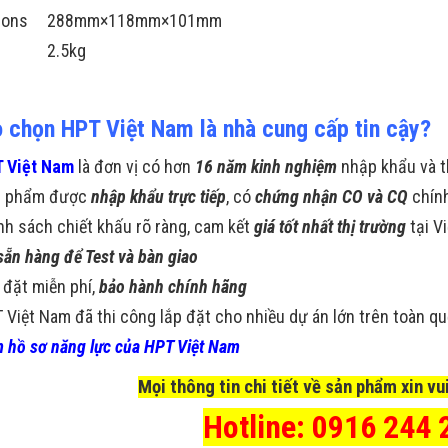
ions
288mm×118mm×101mm
2.5kg
o chọn HPT Việt Nam là nhà cung cấp tin cậy?
 Việt Nam
là đơn vị có hơn
16 năm kinh nghiệm
nhập khẩu và t
n phẩm được
nhập khẩu trực tiếp
, có
chứng nhận CO và CQ
chín
nh sách chiết khấu rõ ràng, cam kết
giá tốt nhất thị trường
tại V
sẵn hàng để Test và bàn giao
 đặt miễn phí,
bảo hành chính hãng
 Việt Nam đã thi công lắp đặt cho nhiều dự án lớn trên toàn q
 hồ sơ năng lực của HPT Việt Nam
Mọi thông tin chi tiết về sản phẩm xin vui
Hotline: 0916 244 