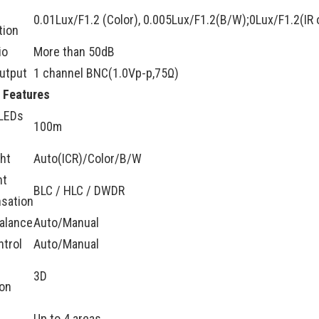
0.01Lux/F1.2 (Color), 0.005Lux/F1.2(B/W);0Lux/F1.2(IR 
tion
io
More than 50dB
utput
1 channel BNC(1.0Vp-p,75Ω)
 Features
 LEDs
100m
ht
Auto(ICR)/Color/B/W
ht
BLC / HLC / DWDR
sation
alance
Auto/Manual
ntrol
Auto/Manual
3D
on
Up to 4 areas