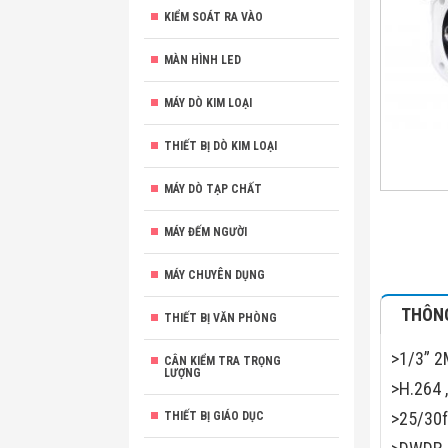
KIỂM SOÁT RA VÀO
MÀN HÌNH LED
MÁY DÒ KIM LOẠI
THIẾT BỊ DÒ KIM LOẠI
MÁY DÒ TẠP CHẤT
MÁY ĐẾM NGƯỜI
MÁY CHUYÊN DỤNG
THÔNG
THIẾT BỊ VĂN PHÒNG
>1/3” 2
CÂN KIỂM TRA TRỌNG
LƯỢNG
>H.264 
>25/30
THIẾT BỊ GIÁO DỤC