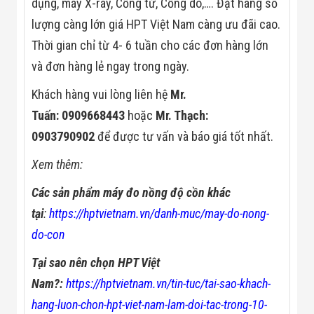
dụng, máy X-ray, Cổng từ, Cổng dò,…. Đặt hàng số
Đội
Dự Án Khối Nhà
lượng càng lớn giá HPT Việt Nam càng ưu đãi cao.
Máy
Thời gian chỉ từ 4- 6 tuần cho các đơn hàng lớn
Dự Án Kho
Xưởng -
và đơn hàng lẻ ngay trong ngày.
Logistics
Tin Tức
Khách hàng vui lòng liên hệ
Mr.
Tin Công Nghệ
Tuấn: 0909668443
hoặc
Mr. Thạch:
Tin Khuyến Mãi
Tin Tuyển Dụng
0903790902
để được tư vấn và báo giá tốt nhất.
Liên Hệ
Xem thêm:
Các sản phẩm máy đo nồng độ cồn khác
tại
:
https://hptvietnam.vn/danh-muc/may-do-nong-
do-con
Tại sao nên chọn HPT Việt
Nam?:
https://hptvietnam.vn/tin-tuc/tai-sao-khach-
hang-luon-chon-hpt-viet-nam-lam-doi-tac-trong-10-