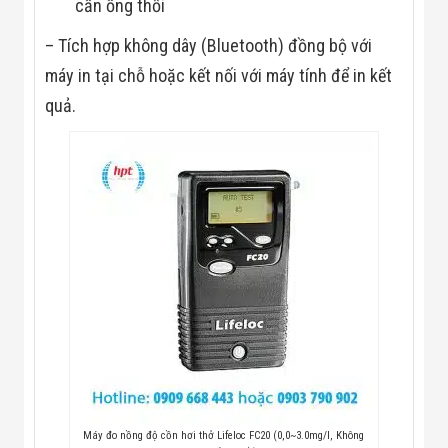
cần ống thổi
Flycam
Robot Tự Hành
– Tích hợp không dây (Bluetooth) đồng bộ với
Robot AI
THIẾT BỊ KIỂM
máy in tại chỗ hoặc kết nối với máy tính để in kết
SOÁT RA VÀO
quả.
Cổng Dò Kim
Loại
Máy Soi Hành
Lý (X-Ray)
Cổng Phân Làn
Tự Động
Nhận Diện
Khuôn Mặt
Hệ Thống Điện
Nhẹ
Thiết Bị Theo
Ngành
Thiết Bị Ngành
Thực Phẩm
Thiết Bị Ngành
Thực Phẩm
Matrixcope
Thiết Bị Ngành
Máy đo nồng độ cồn hơi thở Lifeloc FC20 (0,0~3.0mg/l, Không