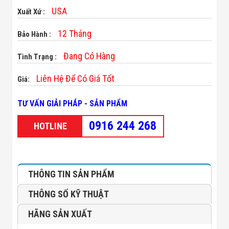
Minh
USA
Xuất Xứ :
Sản Phẩm
THIẾT BỊ AN
12 Tháng
Bảo Hành :
NINH
Camera Thông
Đang Có Hàng
Minh
Tình Trạng :
Cổng Từ Siêu
Thị
Liên Hệ Để Có Giá Tốt
Giá:
Máy Đếm
Người
TƯ VẤN GIẢI PHÁP - SẢN PHẨM
Máy Dò Tìm
Thuốc Nổ
0916 244 268
Phòng Chống
HOTLINE
Khủng Bố
Camera Đo
Thân Nhiệt
THIẾT BỊ
CHUYÊN
THÔNG TIN SẢN PHẨM
DỤNG
Máy Dò Tạp
THÔNG SỐ KỸ THUẬT
Chất
Màn Hình
HÃNG SẢN XUẤT
Tương Tác