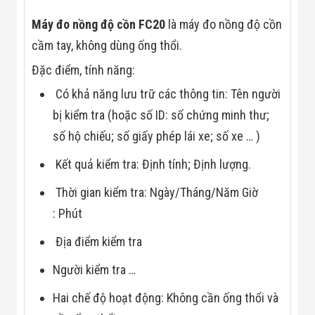
Màn Hình LED
Thiết Bị Chống
Máy đo nồng độ cồn FC20
là máy đo nồng độ cồn
Ghi Âm
Máy X-Ray
cầm tay, không dùng ống thổi.
Thực Phẩm
Đặc điểm, tính năng:
Máy Dò Kim
Loại Công
Có khả năng lưu trữ các thông tin: Tên người
Nghiệp
Thiết Bị Công
bị kiểm tra (hoặc số ID: số chứng minh thư;
Nghệ Cao
số hộ chiếu; số giấy phép lái xe; số xe … )
Ống Nhòm
Chuyên Dụng
Kết quả kiểm tra: Định tính; Định lượng.
Đo Lực - Sức
Căng - Sức
Nén
Thời gian kiểm tra: Ngày/Tháng/Năm Giờ
Máy Kiểm Tra
: Phút
Khuyết Tật
Máy Kiểm Tra
Địa điểm kiểm tra
Vết Nứt Sản
Phẩm
Người kiểm tra …
Máy Kiểm Tra
Bo Mạch Điện
Hai chế độ hoạt động: Không cần ống thổi và
Tử
Súng Bắn