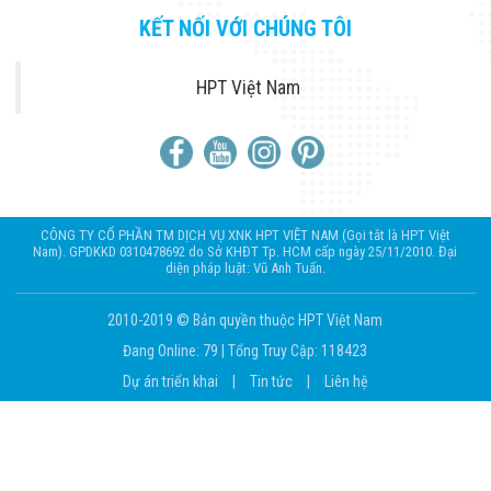
KẾT NỐI VỚI CHÚNG TÔI
HPT Việt Nam
CÔNG TY CỔ PHẦN TM DỊCH VỤ XNK HPT VIỆT NAM (Gọi tắt là HPT Việt
Nam). GPDKKD 0310478692 do Sở KHĐT Tp. HCM cấp ngày 25/11/2010. Đại
diện pháp luật: Vũ Anh Tuấn.
2010-2019 © Bản quyền thuộc HPT Việt Nam
Đang Online: 79
|
Tổng Truy Cập: 118423
Dự án triển khai
|
Tin tức
|
Liên hệ