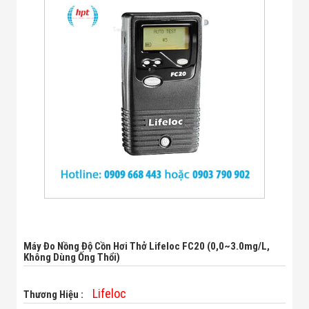
Bị Ngành Thủy
Sản - Đông
Lạnh
Giải Pháp Thiết
Bị Ngành Thực
Phẩm Đóng Gói
Giải Pháp Thiết
Bị Ngành May
Mặc - Giày Da
Giải Pháp Thiết
Bị Ngành Linh
Kiện Điện Tử
Giải Pháp Thiết
Bị Ngành Giáo
Dục
Giải Pháp Thiết
Bị Ngành Bán
Lẻ - Retail
Giải Pháp
Máy Đo Nồng Độ Cồn Hơi Thở Lifeloc FC20 (0,0~3.0mg/l,
Chuyên Dụng
Không Dùng Ống Thổi)
Ngành Công An
- Quân Đội
Giải Pháp Bãi
Lifeloc
Thương Hiệu :
Giữ Xe Thông