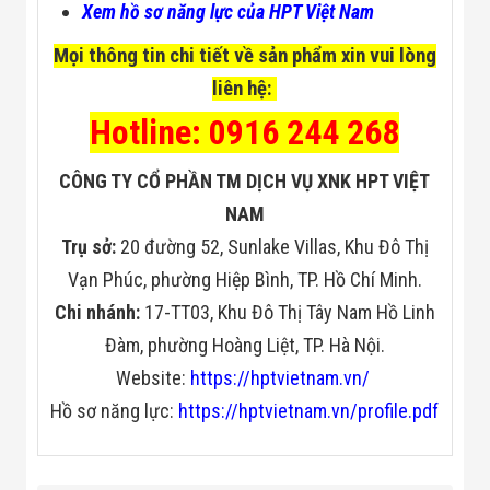
Xem hồ sơ năng lực của HPT Việt Nam
Mọi thông tin chi tiết về sản phẩm xin vui lòng
liên hệ:
Hotline: 0916 244 268
CÔNG TY CỔ PHẦN TM DỊCH VỤ XNK HPT VIỆT
NAM
Trụ sở:
20 đường 52, Sunlake Villas, Khu Đô Thị
Vạn Phúc, phường Hiệp Bình, TP. Hồ Chí Minh.
Chi nhánh:
17-TT03, Khu Đô Thị Tây Nam Hồ Linh
Đàm, phường Hoàng Liệt, TP. Hà Nội.
Website:
https://hptvietnam.vn/
Hồ sơ năng lực:
https://hptvietnam.vn/profile.pdf
Tế bào cảm biến nhiên
Cảm biến