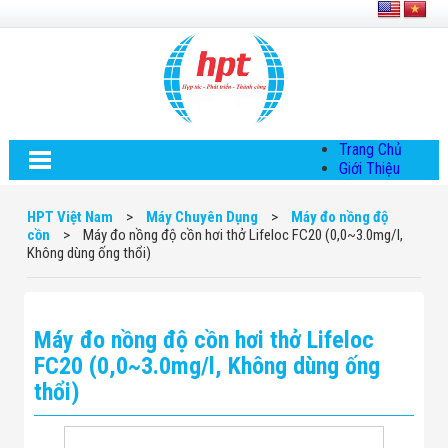
Trang Chủ
Giới Thiệu
Về HPT Việt
Nam
HPT Việt Nam
>
Máy Chuyên Dụng
>
Máy đo nồng độ
Hội Đồng Quản
cồn
>
Máy đo nồng độ cồn hơi thở Lifeloc FC20 (0,0~3.0mg/l,
Trị
Không dùng ống thổi)
Chính Sách Quy
Định Chung
Chính Sách Bảo
Mật Thông Tin
Máy đo nồng độ cồn hơi thở Lifeloc
Chiến Lược
Phát Triển
FC20 (0,0~3.0mg/l, Không dùng ống
Thông Tin
thổi)
Chuyển Khoản
Giải Pháp
Giải Pháp Thiết