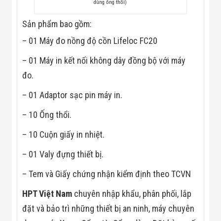
Công Nghiệp
dùng ống thổi)
Thiết Bị Ngành
Giáo Dục
Sản phẩm bao gồm:
Thiết Bị Ngành
Thủy Sản
– 01 Máy đo nồng độ cồn Lifeloc FC20
Thiết Bị Ngành
Giày Da, Túi
– 01 Máy in kết nối không dây đồng bộ với máy
Xách
đo.
Dự Án Triển
Khai
– 01 Adaptor sạc pin máy in.
Dự Án Ngành
Thủy Sản
– 10 Ống thổi.
Dự Án Ngành
Thực Phẩm
Dự Án Ngành
– 10 Cuộn giấy in nhiệt.
Siêu Thị - Ngân
Hàng
– 01 Valy đựng thiết bị.
Dự Án Ngành
Giáo Dục -
– Tem và Giấy chứng nhận kiểm định theo TCVN
Trường Học
Dự Án Ngành
HPT Việt Nam
chuyên nhập khẩu, phân phối, lắp
Điện Tử
đặt và bảo trì những thiết bị an ninh, máy chuyên
Dự Án Ngành
Công An - Quân