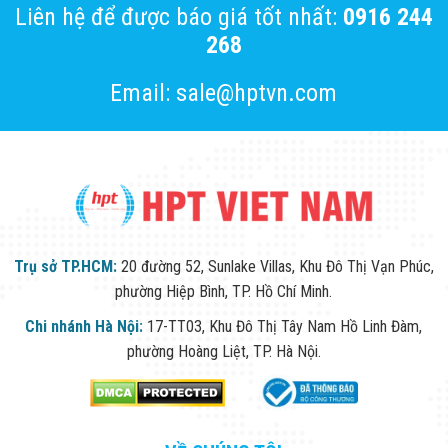
Liên hệ để được báo giá tốt nhất:
0916 244
268
Email: sale@hptvn.com
Trụ sở TP.HCM:
20 đường 52, Sunlake Villas, Khu Đô Thị Vạn Phúc,
phường Hiệp Bình, TP. Hồ Chí Minh.
Chi nhánh Hà Nội:
17-TT03, Khu Đô Thị Tây Nam Hồ Linh Đàm,
phường Hoàng Liệt, TP. Hà Nội.