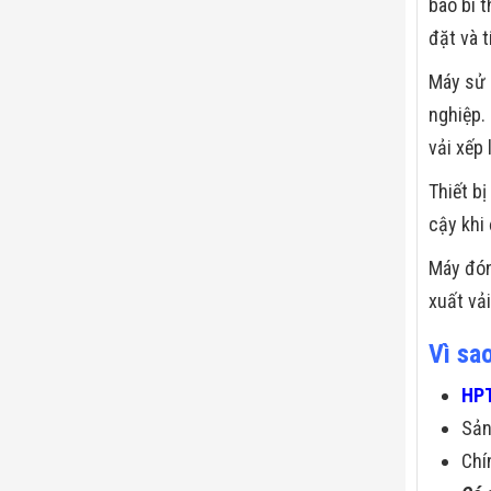
bao bì 
đặt và 
Máy sử
nghiệp.
vải xếp 
Thiết b
cậy khi
Máy đón
xuất vả
Vì sa
HPT
Sả
Chí