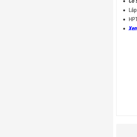
Có 
Lắp
HPT
Xem