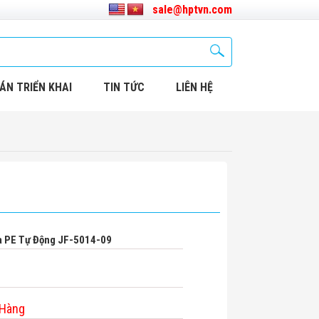
sale@hptvn.com
ÁN TRIỂN KHAI
TIN TỨC
LIÊN HỆ
a PE Tự Động JF-5014-09
 Hàng