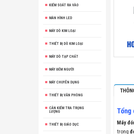
KIỂM SOÁT RA VÀO
MÀN HÌNH LED
MÁY DÒ KIM LOẠI
THIẾT BỊ DÒ KIM LOẠI
MÁY DÒ TẠP CHẤT
MÁY ĐẾM NGƯỜI
MÁY CHUYÊN DỤNG
THÔNG
THIẾT BỊ VĂN PHÒNG
CÂN KIỂM TRA TRỌNG
Tổng 
LƯỢNG
Máy đón
THIẾT BỊ GIÁO DỤC
trong
đ