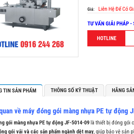
Liên Hệ Để Có Gi
Giá:
TƯ VẤN GIẢI PHÁP 
HOTLINE
THÔNG SỐ KỸ THUẬT
HÃNG SẢ
 TIN SẢN PHẨM
quan về máy đóng gói màng nhựa PE tự động 
g gói màng nhựa PE tự động JF-5014-09
là thiết bị đóng gó
óng gói vải và các sản phẩm ngành dệt may
, giúp bảo vệ sản 