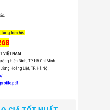
uốc.
 lòng liên hệ:
268
T VIỆT NAM
ường Hiệp Bình, TP. Hồ Chí Minh.
ờng Hoàng Liệt, TP. Hà Nội.
n/
profile.pdf