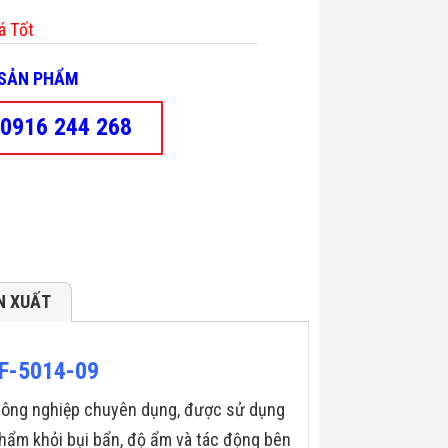
á Tốt
- SẢN PHẨM
0916 244 268
N XUẤT
JF-5014-09
i công nghiệp chuyên dụng, được sử dụng
phẩm khỏi bụi bẩn, độ ẩm và tác động bên