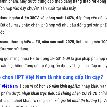
thành phẩm. Máy được cung cấp theo dạng
hàng tháo rời đồng
tích hợp vào dây chuyền sản xuất tại nhà máy.
 dụng
nguồn điện 380V
, với
công suất 14KW
, đáp ứng yêu cầu 
 Kết cấu máy chắc chắn, phù hợp với nhu cầu đóng gói sản phẩ
lớp.
ị mang
thương hiệu
JIFU
,
năm sản xuất 2025
, tình trạng
mới 10
 đưa vào sử dụng.
g gói màng nhựa PE tự động JF-5014-09 là giải pháp phù hợp 
i cần hệ thống đóng gói tự động, ổn định và hiệu quả, đáp ứng 
o chọn HPT Việt Nam là nhà cung cấp tin cậy?
 Việt Nam
là đơn vị có hơn
16 năm kinh nghiệm
nhập khẩu và t
n phẩm được
nhập khẩu trực tiếp
, có
chứng nhận CO và CQ
chín
nh sách chiết khấu rõ ràng, cam kết
giá tốt nhất thị trường
tại V