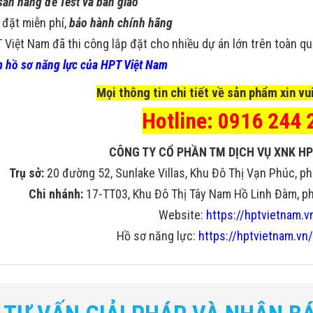
sẵn hàng để Test và bàn giao
 đặt miễn phí,
bảo hành chính hãng
 Việt Nam đã thi công lắp đặt cho nhiều dự án lớn trên toàn q
 hồ sơ năng lực của HPT Việt Nam
Mọi thông tin chi tiết về sản phẩm xin vui
Hotline: 0916 244 
CÔNG TY CỔ PHẦN TM DỊCH VỤ XNK HP
Trụ sở:
20 đường 52, Sunlake Villas, Khu Đô Thị Vạn Phúc, ph
Chi nhánh:
17-TT03, Khu Đô Thị Tây Nam Hồ Linh Đàm, phư
Website:
https://hptvietnam.v
Hồ sơ năng lực:
https://hptvietnam.vn/