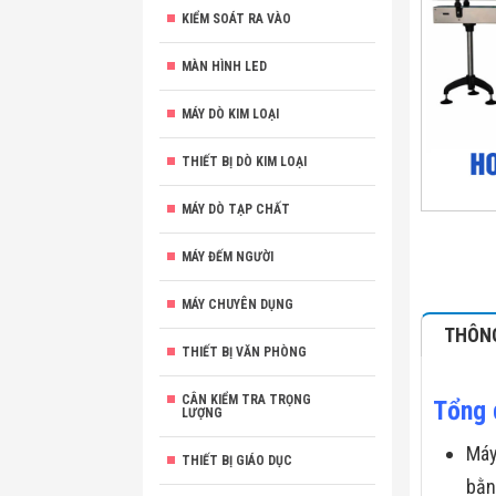
KIỂM SOÁT RA VÀO
MÀN HÌNH LED
MÁY DÒ KIM LOẠI
THIẾT BỊ DÒ KIM LOẠI
MÁY DÒ TẠP CHẤT
MÁY ĐẾM NGƯỜI
MÁY CHUYÊN DỤNG
THÔNG
THIẾT BỊ VĂN PHÒNG
CÂN KIỂM TRA TRỌNG
Tổng 
LƯỢNG
Máy
THIẾT BỊ GIÁO DỤC
bằn