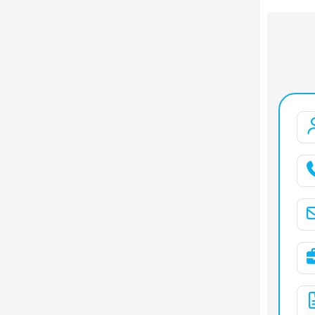
Hạng mụ
Đường kí
Chiều ca
Năng suấ
Vật liệu 
Chiều dài
Chiều ca
Chiều rộn
Kích thướ
Kích thư
Trọng lư