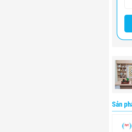
Trọng lư
Công suấ
Công suấ
Tổng côn
Vật liệu 
Vật liệu 
Sản ph