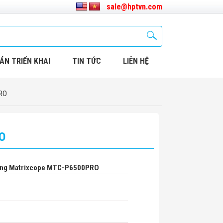
sale@hptvn.com
ÁN TRIỂN KHAI
TIN TỨC
LIÊN HỆ
PRO
RO
ộng Matrixcope MTC-P6500PRO