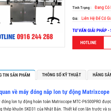
Đang Có
Tình Trạng :
Liên Hệ Để Có Gi
Giá:
TƯ VẤN GIẢI PHÁP 
HOTLINE
THÔNG SỐ KỸ THUẬT
HÃNG SẢ
 TIN SẢN PHẨM
quan về máy đóng nắp lon tự động Matrixco
 đóng lon tự động hoàn toàn Matrixcope MTC-P6500PRO được t
g thép khuôn SKD31 của Nhật Bản. Thiết kế con lăn trước và s