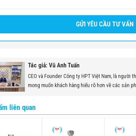
ợng cả bì
~550 kg
t động cơ chính
1.1 kW / 220V
t động cơ băng tải
0.2 kW / 220V
g suất
1.3 kW
băng tải
Nhựa POM (ny
Tác giả: Vũ Anh Tuấn
kẹp / chuck
Nhựa PP
CEO và Founder Công ty HPT Việt Nam, là người t
mong muốn khách hàng hiểu rõ hơn về các sản p
ẩm liên quan