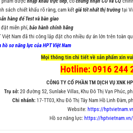
n phẩm được
nhập khẩu trực tiếp
, có
chứng nhận CO và CQ
chín
nh sách chiết khấu rõ ràng, cam kết
giá tốt nhất thị trường
tại V
sẵn hàng để Test và bàn giao
 đặt miễn phí,
bảo hành chính hãng
 Việt Nam đã thi công lắp đặt cho nhiều dự án lớn trên toàn q
 hồ sơ năng lực của HPT Việt Nam
Mọi thông tin chi tiết về sản phẩm xin vui
Hotline: 0916 244 
CÔNG TY CỔ PHẦN TM DỊCH VỤ XNK HP
Trụ sở:
20 đường 52, Sunlake Villas, Khu Đô Thị Vạn Phúc, ph
Chi nhánh:
17-TT03, Khu Đô Thị Tây Nam Hồ Linh Đàm, phư
Website:
https://hptvietnam.v
Hồ sơ năng lực:
https://hptvietnam.vn/