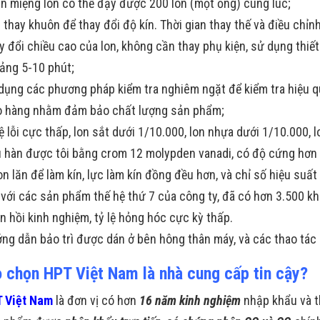
n miệng lon có thể đậy được 200 lon (một ống) cùng lúc;
 thay khuôn để thay đổi độ kín. Thời gian thay thế và điều chỉn
y đổi chiều cao của lon, không cần thay phụ kiện, sử dụng thiết 
ảng 5-10 phút;
dụng các phương pháp kiểm tra nghiêm ngặt để kiểm tra hiệu q
o hàng nhằm đảm bảo chất lượng sản phẩm;
lệ lỗi cực thấp, lon sắt dưới 1/10.000, lon nhựa dưới 1/10.000, 
 hàn được tôi bằng crom 12 molypden vanadi, có độ cứng hơn 50
on lăn để làm kín, lực làm kín đồng đều hơn, và chỉ số hiệu suất
 với các sản phẩm thế hệ thứ 7 của công ty, đã có hơn 3.500 
n hồi kinh nghiệm, tỷ lệ hỏng hóc cực kỳ thấp.
ng dẫn bảo trì được dán ở bên hông thân máy, và các thao tác b
o chọn HPT Việt Nam là nhà cung cấp tin cậy?
 Việt Nam
là đơn vị có hơn
16 năm kinh nghiệm
nhập khẩu và t