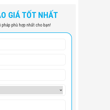
mm
ÁO GIÁ TỐT NHẤT
iải pháp phù hợp nhất cho bạn!
hút
dày 1.5 mm
1.7 m
1.90 m