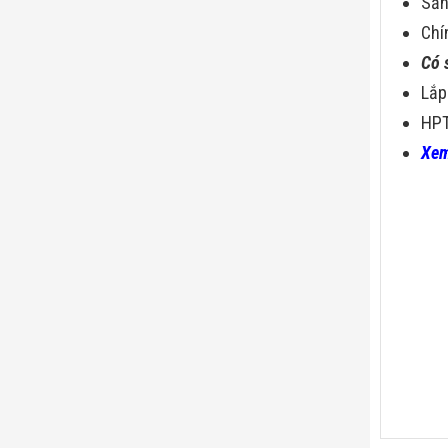
Sả
Chí
Có 
Lắp
HPT
Xem