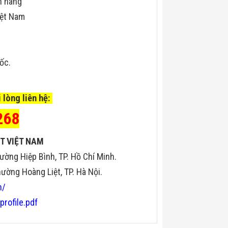
h hãng
iệt Nam
uốc.
 lòng liên hệ:
268
T VIỆT NAM
ường Hiệp Bình, TP. Hồ Chí Minh.
ờng Hoàng Liệt, TP. Hà Nội.
n/
profile.pdf