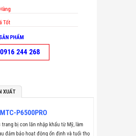
 Hàng
á Tốt
- SẢN PHẨM
0916 244 268
N XUẤT
pe MTC-P6500PRO
rang bị con lăn nhập khẩu từ Mỹ, làm
au đảm bảo hoạt động ổn định và tuổi thọ