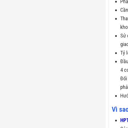
Phầ
Cần
Tha
kho
Sử 
gia
Tỷ 
Đầu
4 c
Đối
phả
Hướ
Vì sa
HPT