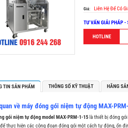
Liên Hệ Để Có Gi
Giá:
TƯ VẤN GIẢI PHÁP 
HOTLINE
THÔNG SỐ KỸ THUẬT
HÃNG SẢ
 TIN SẢN PHẨM
quan về máy đóng gói niệm tự động MAX-PRM
ng gói niệm tự động model MAX-PRM-1-15
là thiết bị đóng g
ế để thực hiện các công đoạn đóng gói một cách tự động, ổn đ