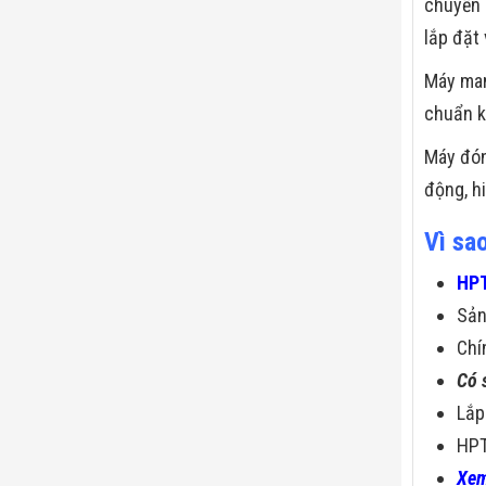
chuyền 
lắp đặt 
Máy ma
chuẩn k
Máy đón
động, h
Vì sa
HPT
Sả
Chí
Có 
Lắp
HPT
Xem