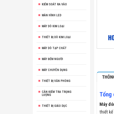
KIỂM SOÁT RA VÀO
MÀN HÌNH LED
MÁY DÒ KIM LOẠI
THIẾT BỊ DÒ KIM LOẠI
MÁY DÒ TẠP CHẤT
MÁY ĐẾM NGƯỜI
MÁY CHUYÊN DỤNG
THÔNG
THIẾT BỊ VĂN PHÒNG
CÂN KIỂM TRA TRỌNG
Tổng 
LƯỢNG
Máy đó
THIẾT BỊ GIÁO DỤC
thiết k