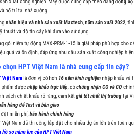
sản xuất công nghiệp. Máy được cung cấp theo dạng
đồng bộ 
và bố trí tại nhà xưởng.
ng
nhãn hiệu và nhà sản xuất
Maxtech
,
năm sản xuất 2022
, tì
ỹ thuật và độ tin cậy khi đưa vào sử dụng.
g gói niệm tự động MAX-PRM-1-15 là giải pháp phù hợp cho cá
iệu quả và ổn định, đáp ứng nhu cầu sản xuất công nghiệp hiện
o chọn HPT Việt Nam là nhà cung cấp tin cậy?
 Việt Nam
là đơn vị có hơn
16 năm kinh nghiệm
nhập khẩu và t
n phẩm được
nhập khẩu trực tiếp
, có
chứng nhận CO và CQ
chín
nh sách chiết khấu rõ ràng, cam kết
giá tốt nhất thị trường
tại V
sẵn hàng để Test và bàn giao
 đặt miễn phí,
bảo hành chính hãng
 Việt Nam đã thi công lắp đặt cho nhiều dự án lớn trên toàn q
 hồ sơ năng lực của HPT Việt Nam