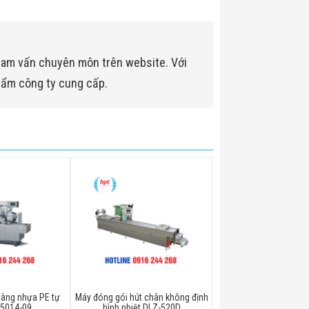
ham vấn chuyên môn trên website. Với
hẩm công ty cung cấp.
àng nhựa PE tự
Máy đóng gói hút chân không định
-5014-09
hình nhiệt DLZ-520D