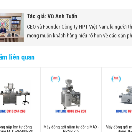
Tác giả: Vũ Anh Tuấn
CEO và Founder Công ty HPT Việt Nam, là người t
mong muốn khách hàng hiểu rõ hơn về các sản p
ẩm liên quan
ng nắp lon tự động
Máy đóng gói niệm tự động MAX-
Máy đóng gói m
cope MTC-P6500PRO
PRM-1-15
động JF