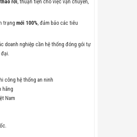
tháo rời
, thuận tiện cho việc vận chuyển,
nh trạng
mới 100%
, đảm bảo các tiêu
c doanh nghiệp cần hệ thống đóng gói tự
 đại.
hi công hệ thống an ninh
h hãng
iệt Nam
uốc.