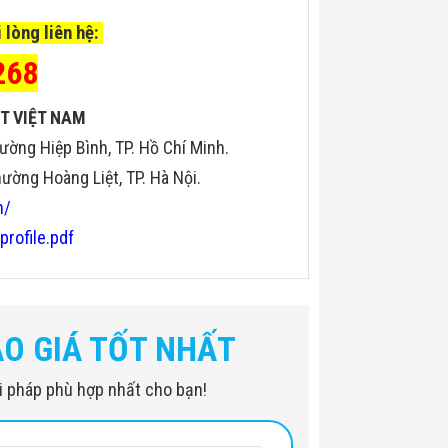
 lòng liên hệ:
268
T VIỆT NAM
ường Hiệp Bình, TP. Hồ Chí Minh.
ờng Hoàng Liệt, TP. Hà Nội.
n/
profile.pdf
ÁO GIÁ TỐT NHẤT
iải pháp phù hợp nhất cho bạn!