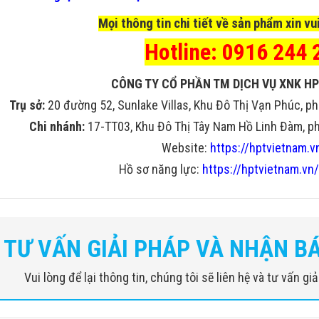
Mọi thông tin chi tiết về sản phẩm xin vui
Hotline: 0916 244 
CÔNG TY CỔ PHẦN TM DỊCH VỤ XNK HP
Trụ sở:
20 đường 52, Sunlake Villas, Khu Đô Thị Vạn Phúc, ph
Chi nhánh:
17-TT03, Khu Đô Thị Tây Nam Hồ Linh Đàm, phư
Website:
https://hptvietnam.v
Hồ sơ năng lực:
https://hptvietnam.vn/
TƯ VẤN GIẢI PHÁP VÀ NHẬN B
Vui lòng để lại thông tin, chúng tôi sẽ liên hệ và tư vấn g