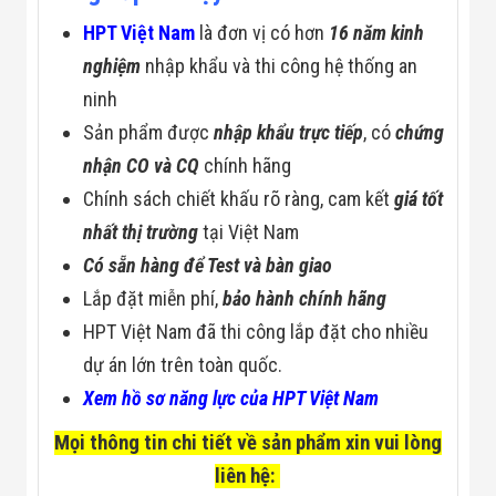
HPT Việt Nam
là đơn vị có hơn
16 năm kinh
nghiệm
nhập khẩu và thi công hệ thống an
ninh
Sản phẩm được
nhập khẩu trực tiếp
, có
chứng
nhận CO và CQ
chính hãng
Chính sách chiết khấu rõ ràng, cam kết
giá tốt
nhất thị trường
tại Việt Nam
Có sẵn hàng để Test và bàn giao
Lắp đặt miễn phí,
bảo hành chính hãng
HPT Việt Nam đã thi công lắp đặt cho nhiều
dự án lớn trên toàn quốc.
Xem hồ sơ năng lực của HPT Việt Nam
Mọi thông tin chi tiết về sản phẩm xin vui lòng
liên hệ: