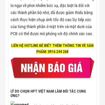
lo ngại về phơi nhiễm bức xạ, đặc biệt là đối với
các thành phần bộ nhớ, đã được giảm thiểu bằng
cách thực hiện chụp ảnh tốc độ cao.Sự tiếp xúc
của từng thành phần ở mặt trên và mặt dưới của
PCB có thể được mô phỏng với độ chính xác cao.
LIÊN HỆ HOTLINE ĐỂ BIẾT THÊM THÔNG TIN VỀ
SẢN
PHẨM: 0916 244 268
LÝ DO CHỌN HPT VIỆT NAM LÀM ĐỐI TÁC CUNG
ỨNG?