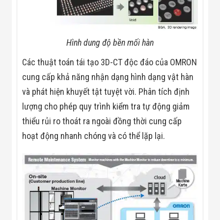
Đội
Dự Án Khối Nhà
Máy
Dự Án Kho
Hình dung độ bền mối hàn
Xưởng -
Logistics
Tin Tức
Các thuật toán tái tạo 3D-CT độc đáo của OMRON
Tin Công Nghệ
cung cấp khả năng nhận dạng hình dạng vật hàn
Tin Khuyến Mãi
Tin Tuyển Dụng
và phát hiện khuyết tật tuyệt vời. Phân tích định
Liên Hệ
lượng cho phép quy trình kiểm tra tự động giảm
thiểu rủi ro thoát ra ngoài đồng thời cung cấp
hoạt động nhanh chóng và có thể lặp lại.