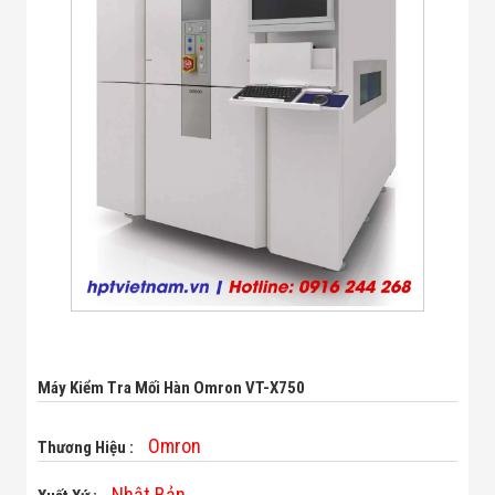
Bị Ngành Thủy
Sản - Đông
Lạnh
Giải Pháp Thiết
Bị Ngành Thực
Phẩm Đóng Gói
Giải Pháp Thiết
Bị Ngành May
Mặc - Giày Da
Giải Pháp Thiết
Bị Ngành Linh
Kiện Điện Tử
Giải Pháp Thiết
Bị Ngành Giáo
Dục
Giải Pháp Thiết
Bị Ngành Bán
Lẻ - Retail
Giải Pháp
Máy Kiểm Tra Mối Hàn Omron VT-X750
Chuyên Dụng
Ngành Công An
Omron
- Quân Đội
Thương Hiệu :
Giải Pháp Bãi
Giữ Xe Thông
Nhật Bản