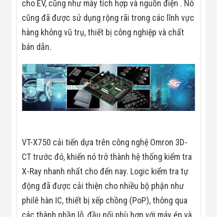
cho EV, cũng như máy tích hợp và nguồn điện . Nó
Flycam
Robot Tự Hành
cũng đã được sử dụng rộng rãi trong các lĩnh vực
Robot AI
hàng không vũ trụ, thiết bị công nghiệp và chất
THIẾT BỊ KIỂM
SOÁT RA VÀO
bán dẫn.
Cổng Dò Kim
Loại
Máy Soi Hành
Lý (X-Ray)
Cổng Phân Làn
Tự Động
Nhận Diện
Khuôn Mặt
Hệ Thống Điện
Nhẹ
VT-X750 cải tiến dựa trên công nghệ Omron 3D-
Thiết Bị Theo
Ngành
CT trước đó, khiến nó trở thành hệ thống kiểm tra
Thiết Bị Ngành
X-Ray nhanh nhất cho đến nay. Logic kiểm tra tự
Thực Phẩm
Thiết Bị Ngành
động đã được cải thiện cho nhiều bộ phận như
Thực Phẩm
Matrixcope
philê hàn IC, thiết bị xếp chồng (PoP), thông qua
Thiết Bị Ngành
các thành phần lỗ, đầu nối phù hợp với máy ép và