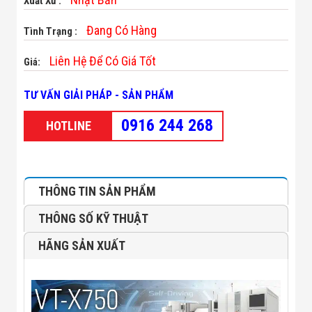
Xuất Xứ :
Minh
Sản Phẩm
Đang Có Hàng
Tình Trạng :
THIẾT BỊ AN
NINH
Liên Hệ Để Có Giá Tốt
Giá:
Camera Thông
Minh
Cổng Từ Siêu
TƯ VẤN GIẢI PHÁP - SẢN PHẨM
Thị
Máy Đếm
0916 244 268
HOTLINE
Người
Máy Dò Tìm
Thuốc Nổ
Phòng Chống
Khủng Bố
THÔNG TIN SẢN PHẨM
Camera Đo
Thân Nhiệt
THÔNG SỐ KỸ THUẬT
THIẾT BỊ
CHUYÊN
HÃNG SẢN XUẤT
DỤNG
Máy Dò Tạp
Chất
Màn Hình
Tương Tác