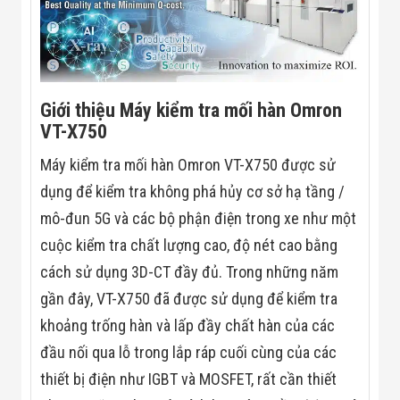
Màn Hình LED
Thiết Bị Chống
Ghi Âm
Máy X-Ray
Thực Phẩm
Máy Dò Kim
Loại Công
Giới thiệu Máy kiểm tra mối hàn Omron
Nghiệp
VT-X750
Thiết Bị Công
Nghệ Cao
Máy kiểm tra mối hàn Omron VT-X750 được sử
Ống Nhòm
dụng để kiểm tra không phá hủy cơ sở hạ tầng /
Chuyên Dụng
Đo Lực - Sức
mô-đun 5G và các bộ phận điện trong xe như một
Căng - Sức
Nén
cuộc kiểm tra chất lượng cao, độ nét cao bằng
Máy Kiểm Tra
cách sử dụng 3D-CT đầy đủ. Trong những năm
Khuyết Tật
Máy Kiểm Tra
gần đây, VT-X750 đã được sử dụng để kiểm tra
Vết Nứt Sản
khoảng trống hàn và lấp đầy chất hàn của các
Phẩm
Máy Kiểm Tra
đầu nối qua lỗ trong lắp ráp cuối cùng của các
Bo Mạch Điện
Tử
thiết bị điện như IGBT và MOSFET, rất cần thiết
Súng Bắn