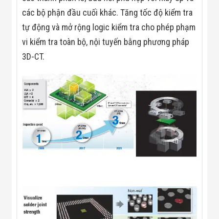
Công Nghiệp
Thiết Bị Ngành
các bộ phận đầu cuối khác. Tăng tốc độ kiểm tra
Giáo Dục
tự động và mở rộng logic kiểm tra cho phép phạm
Thiết Bị Ngành
Thủy Sản
vi kiểm tra toàn bộ, nội tuyến bằng phương pháp
Thiết Bị Ngành
3D-CT.
Giày Da, Túi
Xách
Dự Án Triển
Khai
Dự Án Ngành
Thủy Sản
Dự Án Ngành
Thực Phẩm
Dự Án Ngành
Siêu Thị - Ngân
Hàng
Dự Án Ngành
Giáo Dục -
Trường Học
Dự Án Ngành
Điện Tử
Dự Án Ngành
Công An - Quân