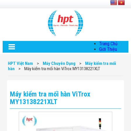
Trang Chủ
Giới Thiệu
Về HPT Việt
Nam
HPT Việt Nam
>
Máy Chuyên Dụng
>
Máy kiểm tra mối
Hội Đồng Quản
hàn
>
Máy kiểm tra mối hàn ViTrox MY13138221XLT
Trị
Chính Sách Quy
Định Chung
Chính Sách Bảo
Máy kiểm tra mối hàn ViTrox
Mật Thông Tin
Chiến Lược
MY13138221XLT
Phát Triển
Thông Tin
Chuyển Khoản
Giải Pháp
Giải Pháp Thiết