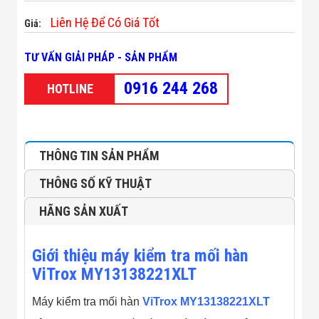
Minh
Liên Hệ Để Có Giá Tốt
Sản Phẩm
Giá:
THIẾT BỊ AN
NINH
TƯ VẤN GIẢI PHÁP - SẢN PHẨM
Camera Thông
Minh
0916 244 268
HOTLINE
Cổng Từ Siêu
Thị
Máy Đếm
Người
Máy Dò Tìm
THÔNG TIN SẢN PHẨM
Thuốc Nổ
Phòng Chống
THÔNG SỐ KỸ THUẬT
Khủng Bố
Camera Đo
HÃNG SẢN XUẤT
Thân Nhiệt
THIẾT BỊ
CHUYÊN
Giới thiệu máy kiểm tra mối hàn
DỤNG
Máy Dò Tạp
ViTrox MY13138221XLT
Chất
Màn Hình
Máy kiểm tra mối hàn
ViTrox MY13138221XLT
Tương Tác