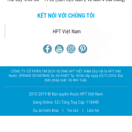
KẾT NỐI VỚI CHÚNG TÔI
HPT Việt Nam
CÔNG TY CỔ PHẦN TM DỊCH VỤ XNK HPT VIỆT NAM (Gọi tắt là HPT Việt
Nam). GPDKKD 0310478692 do Sở KHĐT Tp. HCM cấp ngày 25/11/2010. Đại
diện pháp luật: Vũ Anh Tuấn.
2010-2019 © Bản quyền thuộc HPT Việt Nam
Đang Online: 52
|
Tổng Truy Cập: 118440
Dự án triển khai
|
Tin tức
|
Liên hệ