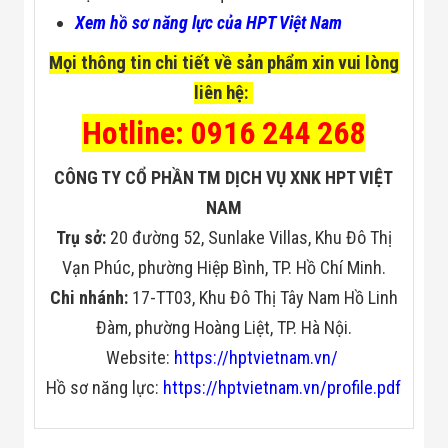
Đội
Xem hồ sơ năng lực của HPT Việt Nam
Dự Án Khối Nhà
Máy
Mọi thông tin chi tiết về sản phẩm xin vui lòng
Dự Án Kho
Xưởng -
liên hệ:
Logistics
Hotline: 0916 244 268
Tin Tức
Tin Công Nghệ
Tin Khuyến Mãi
CÔNG TY CỔ PHẦN TM DỊCH VỤ XNK HPT VIỆT
Tin Tuyển Dụng
Liên Hệ
NAM
Trụ sở:
20 đường 52, Sunlake Villas, Khu Đô Thị
Vạn Phúc, phường Hiệp Bình, TP. Hồ Chí Minh.
Chi nhánh:
17-TT03, Khu Đô Thị Tây Nam Hồ Linh
Đàm, phường Hoàng Liệt, TP. Hà Nội.
Website:
https://hptvietnam.vn/
Hồ sơ năng lực:
https://hptvietnam.vn/profile.pdf