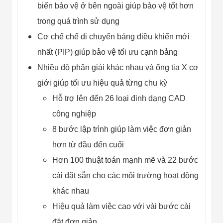
biến bảo vệ ở bên ngoài giúp bảo vệ tốt hơn
Flycam
Robot Tự Hành
trong quá trình sử dụng
Robot AI
THIẾT BỊ KIỂM
Cơ chế chế di chuyển bảng điều khiển mới
SOÁT RA VÀO
nhất (PIP) giúp bảo vệ tối ưu cạnh bảng
Cổng Dò Kim
Loại
Nhiều độ phân giải khác nhau và ống tia X cơ
Máy Soi Hành
Lý (X-Ray)
giới giúp tối ưu hiệu quả từng chu kỳ
Cổng Phân Làn
Hỗ trợ lên đến 26 loại đinh dạng CAD
Tự Động
Nhận Diện
công nghiệp
Khuôn Mặt
Hệ Thống Điện
8 bước lập trình giúp làm việc đơn giản
Nhẹ
hơn từ đầu đến cuối
Thiết Bị Theo
Ngành
Hơn 100 thuật toán mạnh mẽ và 22 bước
Thiết Bị Ngành
cài đặt sẵn cho các môi trường hoạt động
Thực Phẩm
Thiết Bị Ngành
khác nhau
Thực Phẩm
Matrixcope
Hiệu quả làm việc cao với vài bước cài
Thiết Bị Ngành
đặt đơn giản