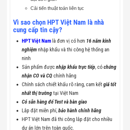
Công Nghiệp
Thiết Bị Ngành
Cải tiến thuật toán liên tục
Giáo Dục
Thiết Bị Ngành
Vì sao chọn HPT Việt Nam là nhà
Thủy Sản
Thiết Bị Ngành
cung cấp tin cậy?
Giày Da, Túi
Xách
HPT Việt Nam
là đơn vị có hơn
16 năm kinh
Dự Án Triển
nghiệm
nhập khẩu và thi công hệ thống an
Khai
Dự Án Ngành
ninh
Thủy Sản
Sản phẩm được
nhập khẩu trực tiếp
, có
chứng
Dự Án Ngành
Thực Phẩm
nhận CO và CQ
chính hãng
Dự Án Ngành
Siêu Thị - Ngân
Chính sách chiết khấu rõ ràng, cam kết
giá tốt
Hàng
nhất thị trường
tại Việt Nam
Dự Án Ngành
Giáo Dục -
Có sẵn hàng để Test và bàn giao
Trường Học
Lắp đặt miễn phí,
bảo hành chính hãng
Dự Án Ngành
Điện Tử
HPT Việt Nam đã thi công lắp đặt cho nhiều
Dự Án Ngành
dự án lớn trên toàn quốc.
Công An - Quân