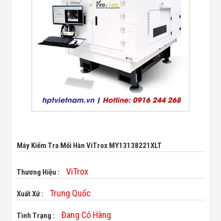
Bị Ngành Thủy
Sản - Đông
Lạnh
Giải Pháp Thiết
Bị Ngành Thực
Phẩm Đóng Gói
Giải Pháp Thiết
Bị Ngành May
Mặc - Giày Da
Giải Pháp Thiết
Bị Ngành Linh
Kiện Điện Tử
Giải Pháp Thiết
Bị Ngành Giáo
Dục
Giải Pháp Thiết
Máy Kiểm Tra Mối Hàn ViTrox MY13138221XLT
Bị Ngành Bán
Lẻ - Retail
ViTrox
Giải Pháp
Thương Hiệu :
Chuyên Dụng
Ngành Công An
Trung Quốc
Xuất Xứ :
- Quân Đội
Giải Pháp Bãi
Đang Có Hàng
Tình Trạng :
Giữ Xe Thông