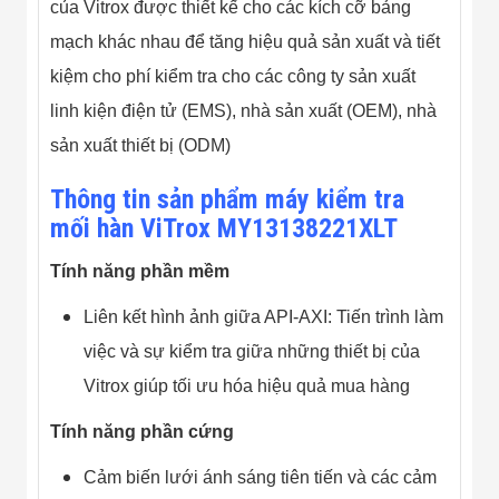
Màn Hình LED
của Vitrox được thiết kế cho các kích cỡ bảng
Thiết Bị Chống
mạch khác nhau để tăng hiệu quả sản xuất và tiết
Ghi Âm
Máy X-Ray
kiệm cho phí kiểm tra cho các công ty sản xuất
Thực Phẩm
Máy Dò Kim
linh kiện điện tử (EMS), nhà sản xuất (OEM), nhà
Loại Công
sản xuất thiết bị (ODM)
Nghiệp
Thiết Bị Công
Thông tin sản phẩm máy kiểm tra
Nghệ Cao
Ống Nhòm
mối hàn ViTrox MY13138221XLT
Chuyên Dụng
Đo Lực - Sức
Tính năng phần mềm
Căng - Sức
Nén
Liên kết hình ảnh giữa API-AXI: Tiến trình làm
Máy Kiểm Tra
Khuyết Tật
việc và sự kiểm tra giữa những thiết bị của
Máy Kiểm Tra
Vết Nứt Sản
Vitrox giúp tối ưu hóa hiệu quả mua hàng
Phẩm
Máy Kiểm Tra
Tính năng phần cứng
Bo Mạch Điện
Tử
Cảm biến lưới ánh sáng tiên tiến và các cảm
Súng Bắn