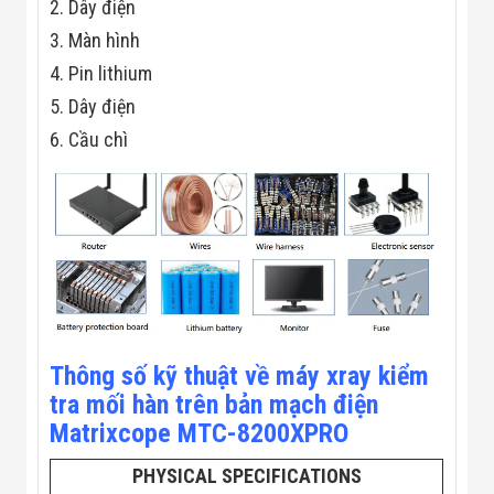
Công Nghiệp
2. Dây điện
Thiết Bị Ngành
3. Màn hình
Giáo Dục
Thiết Bị Ngành
4. Pin lithium
Thủy Sản
5. Dây điện
Thiết Bị Ngành
Giày Da, Túi
6. Cầu chì
Xách
Dự Án Triển
Khai
Dự Án Ngành
Thủy Sản
Dự Án Ngành
Thực Phẩm
Dự Án Ngành
Siêu Thị - Ngân
Hàng
Dự Án Ngành
Thông số kỹ thuật về máy xray kiểm
Giáo Dục -
tra mối hàn trên bản mạch điện
Trường Học
Dự Án Ngành
Matrixcope MTC-8200XPRO
Điện Tử
Dự Án Ngành
PHYSICAL SPECIFICATIONS
Công An - Quân