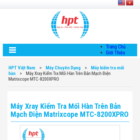
Trang Chủ
Giới Thiệu
Về HPT Việt
Nam
HPT Việt Nam
>
Máy Chuyên Dụng
>
Máy kiểm tra mối
Hội Đồng Quản
hàn
>
Máy Xray Kiểm Tra Mối Hàn Trên Bản Mạch Điện
Trị
Matrixcope MTC-8200XPRO
Chính Sách Quy
Định Chung
Chính Sách Bảo
Mật Thông Tin
Máy Xray Kiểm Tra Mối Hàn Trên Bản
Chiến Lược
Phát Triển
Mạch Điện Matrixcope MTC-8200XPRO
Thông Tin
Chuyển Khoản
Giải Pháp
Giải Pháp Thiết