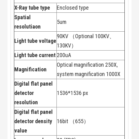
Đội
X-Ray tube type
Enclosed type
Dự Án Khối Nhà
Máy
Spatial
Dự Án Kho
5um
resolutiaon
Xưởng -
Logistics
90KV （Optional 100KV、
Tin Tức
Light tube voltage
Tin Công Nghệ
130KV）
Tin Khuyến Mãi
Light tube current
200uA
Tin Tuyển Dụng
Liên Hệ
Optical magnification 250X,
Magnification
system magnification 1000X
Digital flat panel
detector
1536*1536 px
resolution
Digital flat panel
detector density
16bit （655）
value