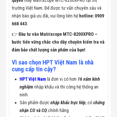
quyền
máy Matrixcope MTC-8200XPRO tại thị
trường Việt Nam. Để được tư vấn chuyên sâu và
nhận báo giá ưu đãi, vui lòng liên hệ
hotline: 0909
668 443
.
👉
Đầu tư vào Matrixcope MTC-8200XPRO –
bước tiến vững chắc cho dây chuyền kiểm tra và
đảm bảo chất lượng sản phẩm của bạn!
Vì sao chọn HPT Việt Nam là nhà
cung cấp tin cậy?
HPT Việt Nam
là đơn vị có hơn
16 năm kinh
nghiệm
nhập khẩu và thi công hệ thống an
ninh
Sản phẩm được
nhập khẩu trực tiếp
, có
chứng
nhận CO và CQ
chính hãng