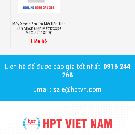
Máy Xray Kiểm Tra Mối Hàn Trên
Bản Mạch Điện Matrixcope
MTC-8200XPRO
Liên hệ
Liên hệ để được báo giá tốt nhất:
0916 244
268
Email: sale@hptvn.com