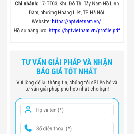
Chi nhánh:
17-TT03, Khu Đô Thị Tây Nam Hồ Linh
Đàm, phường Hoàng Liệt, TP. Hà Nội.
Website:
https://hptvietnam.vn/
Hồ sơ năng lực:
https://hptvietnam.vn/profile.pdf
TƯ VẤN GIẢI PHÁP VÀ NHẬN
BÁO GIÁ TỐT NHẤT
PHYSICAL SPECIFICATIONS
Vui lòng để lại thông tin, chúng tôi sẽ liên hệ và
tư vấn giải pháp phù hợp nhất cho bạn!
X-Ray tube type
Enclosed type
Spatial resolutiaon
5um
90KV （Optional 100KV、
Light tube voltage
130KV）
Light tube current
200uA