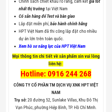
Chính sách chiết khấu rõ ràng, cam kết
giá tốt
nhất thị trường
tại Việt Nam
Có sẵn hàng để Test và bàn giao
Lắp đặt miễn phí,
bảo hành chính hãng
HPT Việt Nam đã thi công lắp đặt cho nhiều
dự án lớn trên toàn quốc.
Xem hồ sơ năng lực của HPT Việt Nam
Mọi thông tin chi tiết về sản phẩm xin vui lòng
liên hệ:
Hotline: 0916 244 268
CÔNG TY CỔ PHẦN TM DỊCH VỤ XNK HPT VIỆT
NAM
Trụ sở:
20 đường 52, Sunlake Villas, Khu Đô Thị
Vạn Phúc, phường Hiệp Bình, TP. Hồ Chí Minh.