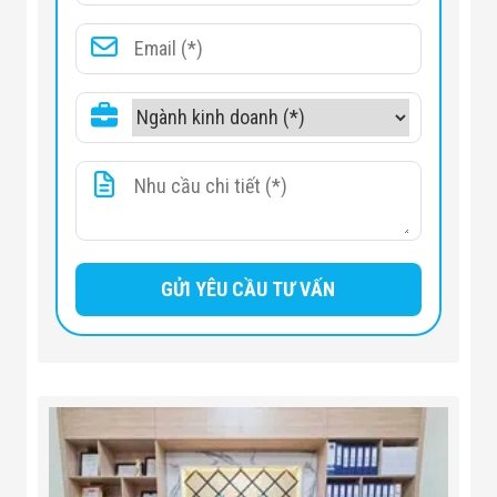
Optical magnification 250X,
Magnification
system magnification 1000X
Digital flat panel
1536*1536 px
detector resolution
Digital flat panel
detector density
16bit （655）
value
Image speed
20 (FPS)
Detector rotation
60°
angle
Stage size
540*540mm
Detection speed
360°
X-Y strokee
800*1000mm
Examination range
0.02-45cm2
Machine size
1100*1360*1750mm(L*W*H)