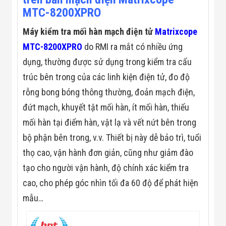
Màn Hình LED
MTC-8200XPRO
Thiết Bị Chống
Ghi Âm
Máy kiểm tra mối hàn mạch điện tử
Matrixcope
Máy X-Ray
Thực Phẩm
MTC-8200XPRO
do RMI ra mắt có nhiều ứng
Máy Dò Kim
Loại Công
dụng, thường được sử dụng trong kiểm tra cấu
Nghiệp
trúc bên trong của các linh kiện điện tử, đo độ
Thiết Bị Công
Nghệ Cao
rỗng bong bóng thông thường, đoản mạch điện,
Ống Nhòm
đứt mạch, khuyết tật mối hàn, ít mối hàn, thiếu
Chuyên Dụng
Đo Lực - Sức
mối hàn tại điểm hàn, vật lạ và vết nứt bên trong
Căng - Sức
Nén
bộ phận bên trong, v.v. Thiết bị này dễ bảo trì, tuổi
Máy Kiểm Tra
thọ cao, vận hành đơn giản, cũng như giảm đào
Khuyết Tật
Máy Kiểm Tra
tạo cho người vận hành, độ chính xác kiểm tra
Vết Nứt Sản
cao, cho phép góc nhìn tối đa 60 độ để phát hiện
Phẩm
Máy Kiểm Tra
mẫu…
Bo Mạch Điện
Tử
Súng Bắn