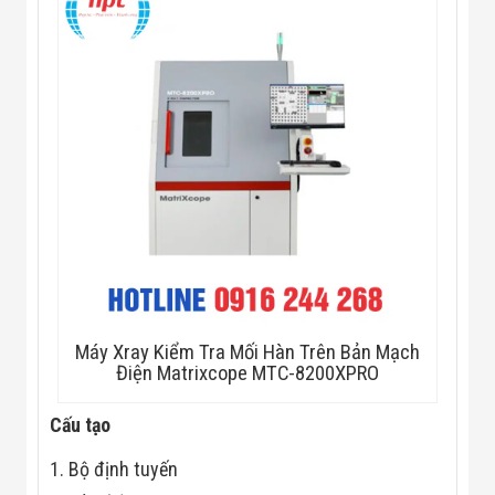
Flycam
Robot Tự Hành
Robot AI
THIẾT BỊ KIỂM
SOÁT RA VÀO
Cổng Dò Kim
Loại
Máy Soi Hành
Lý (X-Ray)
Cổng Phân Làn
Tự Động
Nhận Diện
Khuôn Mặt
Hệ Thống Điện
Nhẹ
Thiết Bị Theo
Ngành
Máy Xray Kiểm Tra Mối Hàn Trên Bản Mạch
Thiết Bị Ngành
Điện Matrixcope MTC-8200XPRO
Thực Phẩm
Thiết Bị Ngành
Cấu tạo
Thực Phẩm
Matrixcope
1. Bộ định tuyến
Thiết Bị Ngành