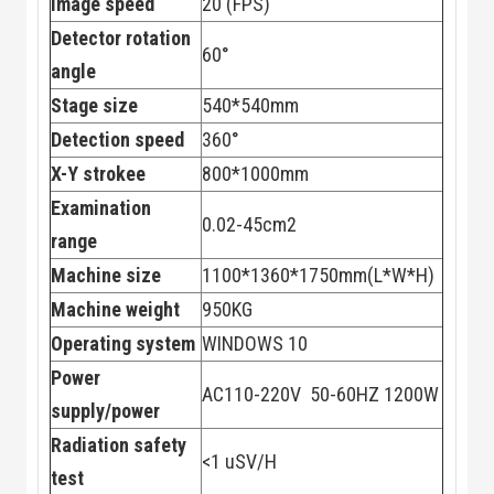
Image speed
20 (FPS)
Detector rotation
60°
angle
Stage size
540*540mm
Detection speed
360°
X-Y strokee
800*1000mm
Examination
0.02-45cm2
range
Machine size
1100*1360*1750mm(L*W*H)
Machine weight
950KG
Operating system
WINDOWS 10
Power
AC110-220V 50-60HZ 1200W
supply/power
Radiation safety
<1 uSV/H
test