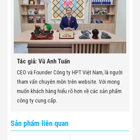
Machine weight
950KG
Operating system
WINDOWS 10
Power
AC110-220V 50-60HZ 1200W
supply/power
Radiation safety
<1 uSV/H
test
Tác giả: Vũ Anh Tuấn
Stage movement
Automatic / manual
CEO và Founder Công ty HPT Việt Nam, là người
CE Certificate
Yes: STE23112101S
tham vấn chuyên môn trên website. Với mong
State immunity
Yes
muốn khách hàng hiểu rõ hơn về các sản phẩm
công ty cung cấp.
Sản phẩm liên quan