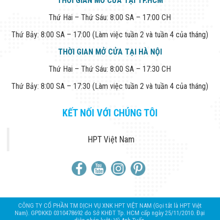
THỜI GIAN MỞ CỬA TẠI TP.HCM
Thứ Hai – Thứ Sáu: 8:00 SA – 17:00 CH
Thứ Bảy: 8:00 SA – 17:00 (Làm việc tuần 2 và tuần 4 của tháng)
THỜI GIAN MỞ CỬA TẠI HÀ NỘI
Thứ Hai – Thứ Sáu: 8:00 SA – 17:30 CH
Thứ Bảy: 8:00 SA – 17:30 (Làm việc tuần 2 và tuần 4 của tháng)
KẾT NỐI VỚI CHÚNG TÔI
HPT Việt Nam
CÔNG TY CỔ PHẦN TM DỊCH VỤ XNK HPT VIỆT NAM (Gọi tắt là HPT Việt
Nam). GPDKKD 0310478692 do Sở KHĐT Tp. HCM cấp ngày 25/11/2010. Đại