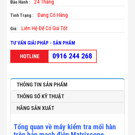
24 Tháng
Bảo Hành :
Minh
Sản Phẩm
Đang Có Hàng
Tình Trạng :
THIẾT BỊ AN
NINH
Camera Thông
Liên Hệ Để Có Giá Tốt
Giá:
Minh
Cổng Từ Siêu
TƯ VẤN GIẢI PHÁP - SẢN PHẨM
Thị
Máy Đếm
0916 244 268
HOTLINE
Người
Máy Dò Tìm
Thuốc Nổ
Phòng Chống
Khủng Bố
THÔNG TIN SẢN PHẨM
Camera Đo
Thân Nhiệt
THÔNG SỐ KỸ THUẬT
THIẾT BỊ
CHUYÊN
HÃNG SẢN XUẤT
DỤNG
Máy Dò Tạp
Chất
Màn Hình
Tổng quan về máy kiểm tra mối hàn
Tương Tác
trên bản mạch điện Matrixcope