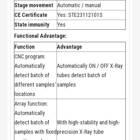
Stage movement
Automatic / manual
CE Certificate
Yes: STE23112101S
State immunity
Yes
Functional Advantage:
Function
Advantage
CNC program:
Automatically
Automatically ON / OFF X-Ray
detect batch of
tubes detect batch of
different samples’
samples
locations
Array function:
Automatically
detect batch of
With high-stability and high-
samples with fixed
precision X-Ray tube