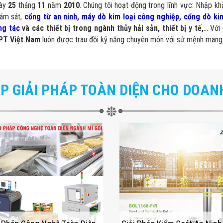
gày
25
tháng
11
năm
2010
. Chúng tôi hoạt động trong lĩnh vực: Nhập khẩ
iám sát,
cổng từ an ninh
,
máy dò kim loại công nghiệp
,
cổng dò kim
ng tác
và các thiết bị trong ngành thủy hải sản, thiết bị y tế,
… Với 
PT Việt Nam
luôn được trau đồi kỹ năng chuyên môn với sứ mệnh mang
P GIẢI PHÁP TOÀN DIỆN CHO DOAN