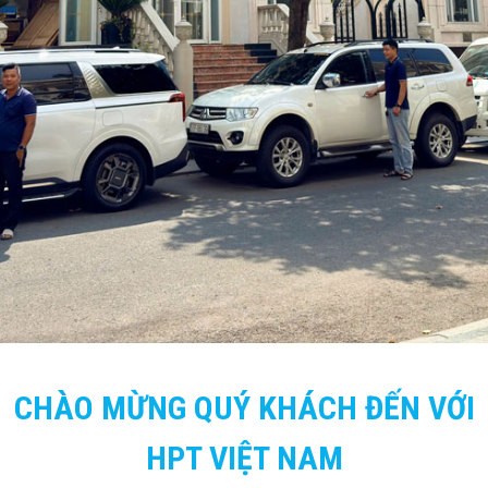
CHÀO MỪNG QUÝ KHÁCH ĐẾN VỚI
HPT VIỆT NAM