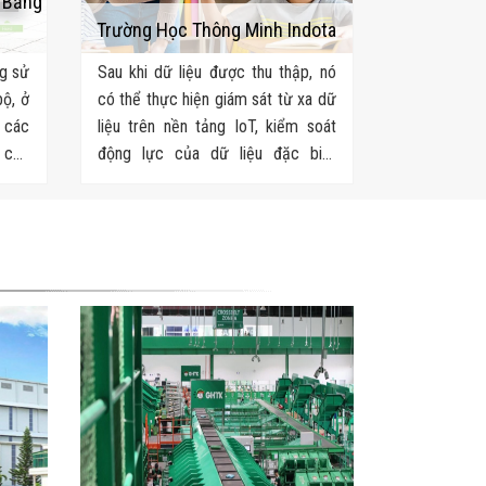
h Bằng
Trường Học Thông Minh Indota
ng sử
Sau khi dữ liệu được thu thập, nó
bộ, ở
có thể thực hiện giám sát từ xa dữ
 các
liệu trên nền tảng IoT, kiểm soát
o các
động lực của dữ liệu đặc biệt
 vực
trong khuôn viên trường và tạo
điều kiện cho việc ra quyết định và
phân tích.