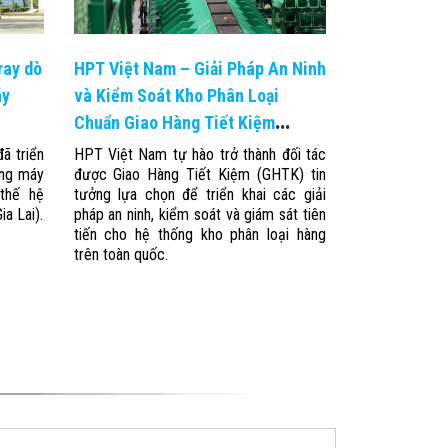
ray dò
HPT Việt Nam – Giải Pháp An Ninh
áy
và Kiểm Soát Kho Phân Loại
Chuẩn Giao Hàng Tiết Kiệm
(GHTK)
ã triển
HPT Việt Nam tự hào trở thành đối tác
ống máy
được Giao Hàng Tiết Kiệm (GHTK) tin
 thế hệ
tưởng lựa chọn để triển khai các giải
a Lai).
pháp an ninh, kiểm soát và giám sát tiên
tiến cho hệ thống kho phân loại hàng
trên toàn quốc.