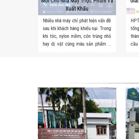
Mới Cho Nhà Máy Thực Phẩm Và
Giá
Xuất Khẩu
Nhiều nhà máy chỉ phát hiện vấn đề
HPT
sau khi khách hàng khiếu nại. Trong
tổng
khi tóc, nylon mềm, côn trùng nhỏ
thàn
hay dị vật cùng màu sản phẩm là
cầu 
những lỗi QA/QC thủ công rất dễ
mì ă
bỏ sót. Đâu là giải pháp khắc phục
khâu
triệt để?
soát
vận.