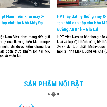
iệt Nam triển khai máy X-
HPT lắp đặt hệ thống máy X-
ò tạp chất tại Nhà Máy Đại
tạp chất cao cấp cho Nhà M
n
Đường An Khê – Gia Lai
ệt Nam Việt Nam mang đến giải
HPT Việt Nam tự hào thông báo đ
-ray của thương hiệu Matrixcope
khai và lắp đặt thành công hệ th
g nghệ đã được kiểm chứng bởi
X-ray dò tạp chất Matrixcope
tập đoàn thực phẩm lớn tại Mỹ,
mới tại Nhà Máy Đường An Khê (Gi
ản và châu Âu.
SẢN PHẨM NỔI BẬT