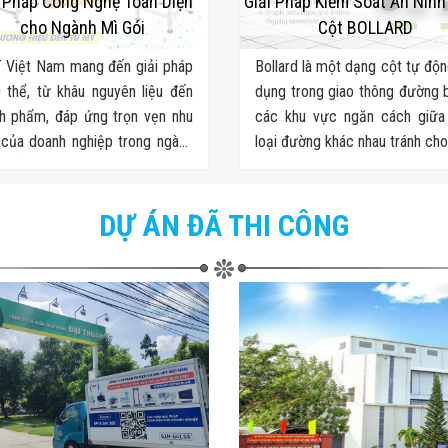
i Pháp Công Nghệ Toàn Diện
Giải Pháp Kiểm Soát An Nin
cho Ngành Mì Gói
Cột BOLLARD
 Việt Nam mang đến giải pháp
Bollard là một dạng cột tự độ
 thể, từ khâu nguyên liệu đến
dụng trong giao thông đường 
h phẩm, đáp ứng trọn vẹn nhu
các khu vực ngăn cách giữa
của doanh nghiệp trong ngành
loại đường khác nhau tránh ch
n liền. Chúng tôi cung cấp từ
phương tiện khác đi vào khu
 nguyên liệu - sản xuất - kiểm
kiểm soát.
 chất lượng - đóng gói - kho
DỰ ÁN ĐÃ THI CÔNG