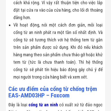
Màn Hình LED
cách khá rộng. Vì vậy
rất thuận tiện
cho việc lắp
Thiết Bị Chống
đặt tại cửa ra vào của cửa hàng, cho lối đi thoáng
Ghi Âm
Máy X-Ray
đãng hơn.
Thực Phẩm
Máy Dò Kim
Về hoạt động, nói một cách đơn giản, mỗi loại
Loại Công
cổng từ an ninh phát ra một tần số nhất định.
Và
Nghiệp
Thiết Bị Công
cổng từ
sẽ tương thích với hệ thống tem từ gắn
Nghệ Cao
trên sản phẩm được sử dụng. Khi đó nếu khách
Ống Nhòm
Chuyên Dụng
hàng mang theo sản phẩm chưa tháo gỡ hoặc khử
Đo Lực - Sức
tem từ (tức là chưa thanh toán). Thì hệ thống
Căng - Sức
Nén
cổng từ sẽ phát tín hiệu báo động gây chú ý để
Máy Kiểm Tra
Khuyết Tật
mọi người trong cửa hàng biết và xem xét.
Máy Kiểm Tra
Vết Nứt Sản
Các ưu điểm của cổng từ chống trộm
Phẩm
EAS-AMD03HP – Foxcom
Máy Kiểm Tra
Bo Mạch Điện
Đây là loại
cổng từ an ninh
có xuất xứ từ đảo ngọc
Tử
Súng Bắn