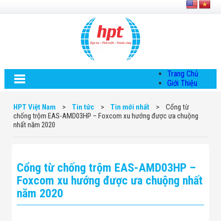
Trang Chủ
Giới Thiệu
Về HPT Việt
Nam
HPT Việt Nam
>
Tin tức
>
Tin mới nhất
>
Cổng từ
Hội Đồng Quản
chống trộm EAS-AMD03HP – Foxcom xu hướng được ưa chuộng
Trị
nhất năm 2020
Chính Sách Quy
Định Chung
Chính Sách Bảo
Mật Thông Tin
Cổng từ chống trộm EAS-AMD03HP –
Chiến Lược
Phát Triển
Foxcom xu hướng được ưa chuộng nhất
Thông Tin
năm 2020
Chuyển Khoản
Giải Pháp
Giải Pháp Thiết