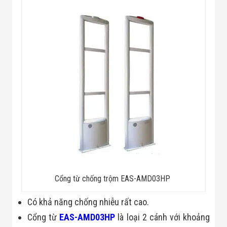
Minh
Sản Phẩm
THIẾT BỊ AN
NINH
Camera Thông
Minh
Cổng Từ Siêu
Thị
Máy Đếm
Người
Máy Dò Tìm
Thuốc Nổ
Phòng Chống
Khủng Bố
Camera Đo
Thân Nhiệt
THIẾT BỊ
CHUYÊN
Cổng từ chống trộm EAS-AMD03HP
DỤNG
Máy Dò Tạp
Chất
C
ó khả năng chống nhiễu rất cao.
Màn Hình
Cổng từ
EAS-AMD03HP
là loại 2 cánh với khoảng
Tương Tác