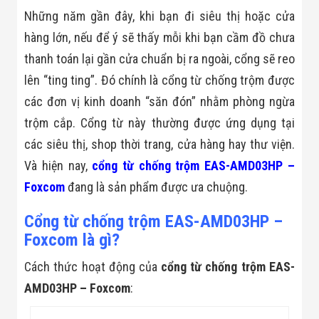
Bị Ngành Thủy
Những năm gần đây, khi bạn đi siêu thị hoặc cửa
Sản - Đông
Lạnh
hàng lớn, nếu để ý sẽ thấy mỗi khi bạn cầm đồ chưa
Giải Pháp Thiết
thanh toán lại gần cửa chuẩn bị ra ngoài, cổng sẽ reo
Bị Ngành Thực
Phẩm Đóng Gói
lên “ting ting”. Đó chính là cổng từ chống trộm được
Giải Pháp Thiết
Bị Ngành May
các đơn vị kinh doanh “săn đón” nhằm phòng ngừa
Mặc - Giày Da
trộm cắp. Cổng từ này thường được ứng dụng tại
Giải Pháp Thiết
Bị Ngành Linh
các siêu thị, shop thời trang, cửa hàng hay thư viện.
Kiện Điện Tử
Và hiện nay,
cổng từ chống trộm EAS-AMD03HP –
Giải Pháp Thiết
Bị Ngành Giáo
Foxcom
đang là sản phẩm được ưa chuộng.
Dục
Giải Pháp Thiết
Cổng từ chống trộm EAS-AMD03HP –
Bị Ngành Bán
Lẻ - Retail
Foxcom là gì?
Giải Pháp
Chuyên Dụng
Cách thức hoạt động của
cổng từ chống trộm EAS-
Ngành Công An
AMD03HP – Foxcom
:
- Quân Đội
Giải Pháp Bãi
Giữ Xe Thông