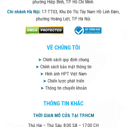
phường Hiệp Bình, TP. Hồ Chí Minh.
Chi nhánh Hà Nội:
17-TT03, Khu Đô Thị Tây Nam Hồ Linh Đàm,
phường Hoàng Liệt, TP. Hà Nội.
VỀ CHÚNG TÔI
➤
Chính sách quy định chung
➤
Chính sách bảo mật thông tin
➤
Hình ảnh HPT Việt Nam
➤
Chiến lược phát triển
➤
Thông tin chuyển khoản
THÔNG TIN KHÁC
THỜI GIAN MỞ CỬA TẠI TP.HCM
Thứ Hai – Thứ Sáu: 8:00 SA – 17:00 CH