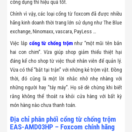
Công Nghiệp
công dụng thì hiệu quả tốt.
Thiết Bị Ngành
Giáo Dục
Chính vì vậy, các loại cổng từ foxcom đã được nhiều
Thiết Bị Ngành
hãng kinh doanh thời trang lớn sử dụng như The Blue
Thủy Sản
Thiết Bị Ngành
exchange, Ninomaxx, vascara, PayLess …
Giày Da, Túi
Xách
Việc lắp
cổng từ chống trộm
như “một mũi tên bắn
Dự Án Triển
Khai
hai con chim”. Vừa giúp shop giảm thiểu thiệt hại
Dự Án Ngành
đáng kể cho shop từ việc thuê nhân viên để quản lý.
Thủy Sản
Dự Án Ngành
Vừa có thể “bắt tại trận” với những kẻ trộm vặt. Đồng
Thực Phẩm
thời, đó cũng là một lời nhắc nhở nhẹ nhàng với
Dự Án Ngành
Siêu Thị - Ngân
những người hay “táy máy”. Họ sẽ dè chừng khi biết
Hàng
rằng không thể thoát ra khỏi cửa hàng với bất kỳ
Dự Án Ngành
Giáo Dục -
món hàng nào chưa thanh toán.
Trường Học
Dự Án Ngành
Địa chỉ phân phối cổng từ chống trộm
Điện Tử
Dự Án Ngành
EAS-AMD03HP – Foxcom chính hãng
Công An - Quân