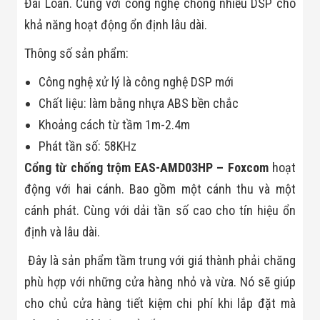
Đài Loan. Cùng với công nghệ chống nhiễu DSP cho
Flycam
Robot Tự Hành
khả năng hoạt động ổn định lâu dài.
Robot AI
THIẾT BỊ KIỂM
Thông số sản phẩm:
SOÁT RA VÀO
Cổng Dò Kim
Công nghệ xử lý là công nghệ DSP mới
Loại
Chất liệu: làm bằng nhựa ABS bền chắc
Máy Soi Hành
Lý (X-Ray)
Khoảng cách từ tầm 1m-2.4m
Cổng Phân Làn
Tự Động
Phát tần số: 58KHz
Nhận Diện
Cổng từ chống trộm EAS-AMD03HP – Foxcom
hoạt
Khuôn Mặt
Hệ Thống Điện
động với hai cánh. Bao gồm một cánh thu và một
Nhẹ
cánh phát. Cùng với dải tần số cao cho tín hiệu ổn
Thiết Bị Theo
Ngành
định và lâu dài.
Thiết Bị Ngành
Thực Phẩm
Đây là sản phẩm tầm trung với
giá thành phải chăng
Thiết Bị Ngành
Thực Phẩm
p
hù hợp với những cửa hàng nhỏ và vừa. Nó sẽ giúp
Matrixcope
cho chủ cửa hàng tiết kiệm chi phí khi lắp đặt mà
Thiết Bị Ngành