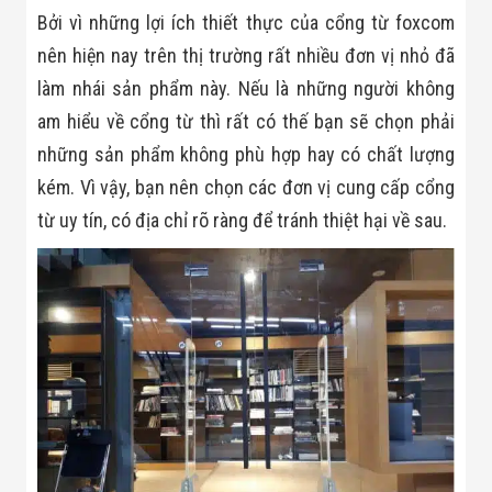
Đội
Bởi vì những lợi ích thiết thực của cổng từ foxcom
Dự Án Khối Nhà
Máy
nên hiện nay trên thị trường rất nhiều đơn vị nhỏ đã
Dự Án Kho
làm nhái sản phẩm này.
Nếu là những người không
Xưởng -
Logistics
am hiểu về cổng từ thì rất có thế bạn sẽ chọn phải
Tin Tức
những sản phẩm không phù hợp hay có chất lượng
Tin Công Nghệ
Tin Khuyến Mãi
kém.
Vì vậy, bạn nên chọn các đơn vị cung cấp cổng
Tin Tuyển Dụng
từ uy tín, có địa chỉ rõ ràng để tránh thiệt hại về sau.
Liên Hệ