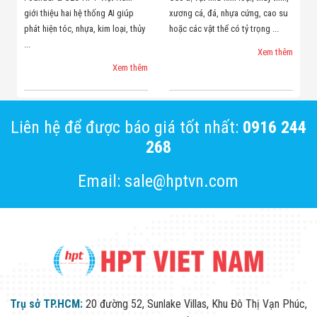
giới thiệu hai hệ thống AI giúp
xương cá, đá, nhựa cứng, cao su
phát hiện tóc, nhựa, kim loại, thủy
hoặc các vật thể có tỷ trọng ...
...
Xem thêm
Xem thêm
Liên hệ để được báo giá tốt nhất:
0916 244
268
Email: sale@hptvn.com
Trụ sở TP.HCM:
20 đường 52, Sunlake Villas, Khu Đô Thị Vạn Phúc,