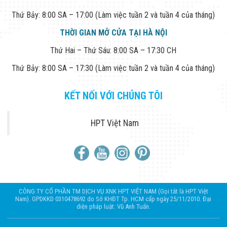
Thứ Bảy: 8:00 SA – 17:00 (Làm việc tuần 2 và tuần 4 của tháng)
THỜI GIAN MỞ CỬA TẠI HÀ NỘI
Thứ Hai – Thứ Sáu: 8:00 SA – 17:30 CH
Thứ Bảy: 8:00 SA – 17:30 (Làm việc tuần 2 và tuần 4 của tháng)
KẾT NỐI VỚI CHÚNG TÔI
HPT Việt Nam
CÔNG TY CỔ PHẦN TM DỊCH VỤ XNK HPT VIỆT NAM (Gọi tắt là HPT Việt
Nam). GPDKKD 0310478692 do Sở KHĐT Tp. HCM cấp ngày 25/11/2010. Đại
diện pháp luật: Vũ Anh Tuấn.