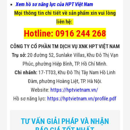
Xem hồ sơ năng lực của HPT Việt Nam
Mọi thông tin chi tiết về sản phẩm xin vui lòng
liên hệ:
Hotline: 0916 244 268
CÔNG TY CỔ PHẦN TM DỊCH VỤ XNK HPT VIỆT NAM
Trụ sở:
20 đường 52, Sunlake Villas, Khu Đô Thị Vạn
Phúc, phường Hiệp Bình, TP. Hồ Chí Minh.
Chi nhánh:
17-TT03, Khu Đô Thị Tây Nam Hồ Linh
Đàm, phường Hoàng Liệt, TP. Hà Nội.
Website:
https://hptvietnam.vn/
Hồ sơ năng lực:
https://hptvietnam.vn/profile.pdf
TƯ VẤN GIẢI PHÁP VÀ NHẬN