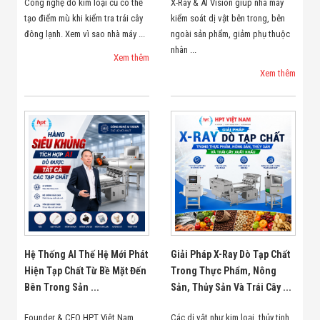
Công nghệ dò kim loại cũ có thể
X-Ray & AI Vision giúp nhà máy
tạo điểm mù khi kiểm tra trái cây
kiểm soát dị vật bên trong, bên
đông lạnh. Xem vì sao nhà máy ...
ngoài sản phẩm, giảm phụ thuộc
nhân ...
Xem thêm
Xem thêm
Hệ Thống AI Thế Hệ Mới Phát
Giải Pháp X-Ray Dò Tạp Chất
Hiện Tạp Chất Từ Bề Mặt Đến
Trong Thực Phẩm, Nông
Bên Trong Sản ...
Sản, Thủy Sản Và Trái Cây ...
Founder & CEO HPT Việt Nam
Các dị vật như kim loại, thủy tinh,