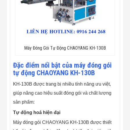
Flycam
Robot Tự Hành
Robot AI
THIẾT BỊ KIỂM
SOÁT RA VÀO
Cổng Dò Kim
Loại
Máy Soi Hành
Lý (X-Ray)
Máy Đóng Gói Tự Động CHAOYANG KH-130B
Cổng Phân Làn
Tự Động
Đặc điểm nổi bật của máy đóng gói
Nhận Diện
Khuôn Mặt
tự động CHAOYANG KH-130B
Hệ Thống Điện
Nhẹ
KH-130B được trang bị nhiều tính năng ưu việt,
Thiết Bị Theo
Ngành
giúp nâng cao hiệu suất đóng gói và chất lượng
Thiết Bị Ngành
sản phẩm:
Thực Phẩm
Thiết Bị Ngành
Tự động hoá hiện đại
Thực Phẩm
Matrixcope
Máy đóng gói CHAOYANG KH-130B được thiết
Thiết Bị Ngành