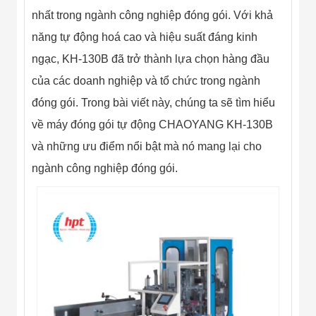
Màn Hình LED
nhất trong ngành công nghiệp đóng gói. Với khả
Thiết Bị Chống
Ghi Âm
năng tự động hoá cao và hiệu suất đáng kinh
Máy X-Ray
Thực Phẩm
ngạc, KH-130B đã trở thành lựa chọn hàng đầu
Máy Dò Kim
của các doanh nghiệp và tổ chức trong ngành
Loại Công
Nghiệp
đóng gói. Trong bài viết này, chúng ta sẽ tìm hiểu
Thiết Bị Công
Nghệ Cao
về máy đóng gói tự động CHAOYANG KH-130B
Ống Nhòm
và những ưu điểm nổi bật mà nó mang lại cho
Chuyên Dụng
Đo Lực - Sức
ngành công nghiệp đóng gói.
Căng - Sức
Nén
Máy Kiểm Tra
Khuyết Tật
Máy Kiểm Tra
Vết Nứt Sản
Phẩm
Máy Kiểm Tra
Bo Mạch Điện
Tử
Súng Bắn