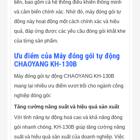
tiến, bao gồm cả hệ thống điều khiển thông minh
Đội
Dự Án Khối Nhà
và cảm biến chính xác. Nhờ đó, máy đóng gói tự
Máy
Dự Án Kho
động này hoạt động một cách chính xác và hiệu
Xưởng -
quả, đáp ứng được các yêu cầu đóng gói khắt khe
Logistics
Tin Tức
của từng sản phẩm.
Tin Công Nghệ
Tin Khuyến Mãi
Ưu điểm của Máy đóng gói tự động
Tin Tuyển Dụng
CHAOYANG KH-130B
Liên Hệ
Máy đóng gói tự động CHAOYANG KH-130B
mang lại nhiều ưu điểm vượt trội cho ngành công
nghiệp đóng gói:
Tăng cường năng suất và hiệu quả sản xuất
Với tính năng tự động hoá cao và khả năng đóng
gói nhanh chóng, KH-130B giúp tăng cường năng
suất và hiệu quả sản xuất của doanh nghiệp. Việc