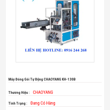
Bị Ngành Thủy
Sản - Đông
Lạnh
Giải Pháp Thiết
Bị Ngành Thực
Phẩm Đóng Gói
Giải Pháp Thiết
Bị Ngành May
Mặc - Giày Da
Giải Pháp Thiết
Bị Ngành Linh
Kiện Điện Tử
Giải Pháp Thiết
Bị Ngành Giáo
Dục
Giải Pháp Thiết
Bị Ngành Bán
Máy Đóng Gói Tự Động CHAOYANG KH-130B
Lẻ - Retail
Giải Pháp
Chuyên Dụng
CHAOYANG
Thương Hiệu :
Ngành Công An
- Quân Đội
Đang Có Hàng
Tình Trạng :
Giải Pháp Bãi
Giữ Xe Thông