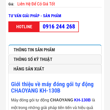
Minh
Liên Hệ Để Có Giá Tốt
Giá:
Sản Phẩm
THIẾT BỊ AN
TƯ VẤN GIẢI PHÁP - SẢN PHẨM
NINH
Camera Thông
0916 244 268
HOTLINE
Minh
Cổng Từ Siêu
Thị
Máy Đếm
Người
THÔNG TIN SẢN PHẨM
Máy Dò Tìm
Thuốc Nổ
THÔNG SỐ KỸ THUẬT
Phòng Chống
Khủng Bố
HÃNG SẢN XUẤT
Camera Đo
Thân Nhiệt
THIẾT BỊ
Giới thiệu về máy đóng gói tự động
CHUYÊN
DỤNG
CHAOYANG KH-130B
Máy Dò Tạp
Chất
Máy đóng gói tự động
CHAOYANG
KH-130B
là
Màn Hình
Tương Tác
một trong những giải pháp tiên tiến và hiệu quả