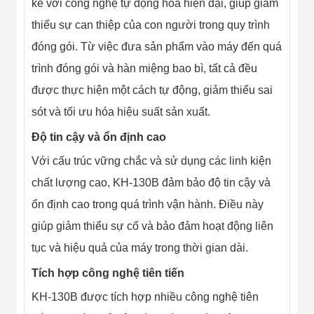
Công Nghiệp
kế với công nghệ tự động hoá hiện đại, giúp giảm
Thiết Bị Ngành
thiểu sự can thiệp của con người trong quy trình
Giáo Dục
Thiết Bị Ngành
đóng gói. Từ việc đưa sản phẩm vào máy đến quá
Thủy Sản
Thiết Bị Ngành
trình đóng gói và hàn miệng bao bì, tất cả đều
Giày Da, Túi
được thực hiện một cách tự động, giảm thiểu sai
Xách
Dự Án Triển
sót và tối ưu hóa hiệu suất sản xuất.
Khai
Dự Án Ngành
Độ tin cậy và ổn định cao
Thủy Sản
Với cấu trúc vững chắc và sử dụng các linh kiện
Dự Án Ngành
Thực Phẩm
chất lượng cao, KH-130B đảm bảo độ tin cậy và
Dự Án Ngành
Siêu Thị - Ngân
ổn định cao trong quá trình vận hành. Điều này
Hàng
giúp giảm thiểu sự cố và bảo đảm hoạt động liên
Dự Án Ngành
Giáo Dục -
tục và hiệu quả của máy trong thời gian dài.
Trường Học
Dự Án Ngành
Tích hợp công nghệ tiên tiến
Điện Tử
Dự Án Ngành
KH-130B được tích hợp nhiều công nghệ tiên
Công An - Quân