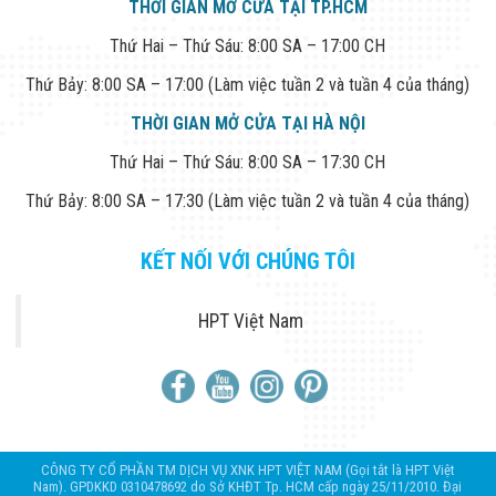
THỜI GIAN MỞ CỬA TẠI TP.HCM
Thứ Hai – Thứ Sáu: 8:00 SA – 17:00 CH
Thứ Bảy: 8:00 SA – 17:00 (Làm việc tuần 2 và tuần 4 của tháng)
THỜI GIAN MỞ CỬA TẠI HÀ NỘI
Thứ Hai – Thứ Sáu: 8:00 SA – 17:30 CH
Thứ Bảy: 8:00 SA – 17:30 (Làm việc tuần 2 và tuần 4 của tháng)
KẾT NỐI VỚI CHÚNG TÔI
HPT Việt Nam
CÔNG TY CỔ PHẦN TM DỊCH VỤ XNK HPT VIỆT NAM (Gọi tắt là HPT Việt
Nam). GPDKKD 0310478692 do Sở KHĐT Tp. HCM cấp ngày 25/11/2010. Đại