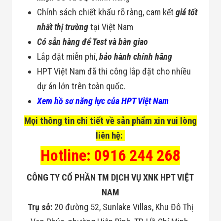
Chính sách chiết khấu rõ ràng, cam kết
giá tốt
nhất thị trường
tại Việt Nam
Có sẵn hàng để Test và bàn giao
Lắp đặt miễn phí,
bảo hành chính hãng
HPT Việt Nam đã thi công lắp đặt cho nhiều
dự án lớn trên toàn quốc.
Xem hồ sơ năng lực của HPT Việt Nam
Mọi thông tin chi tiết về sản phẩm xin vui lòng
liên hệ:
Hotline: 0916 244 268
CÔNG TY CỔ PHẦN TM DỊCH VỤ XNK HPT VIỆT
NAM
Trụ sở:
20 đường 52, Sunlake Villas, Khu Đô Thị