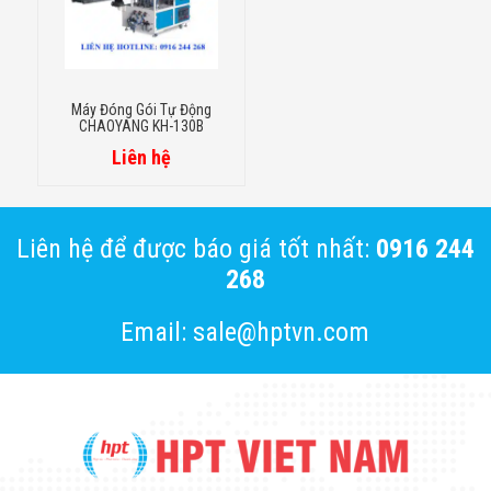
Máy Đóng Gói Tự Động
CHAOYANG KH-130B
Liên hệ
Liên hệ để được báo giá tốt nhất:
0916 244
268
Email: sale@hptvn.com