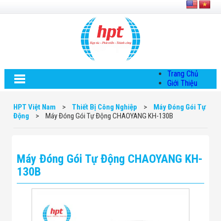
Trang Chủ
Giới Thiệu
Về HPT Việt
Nam
HPT Việt Nam
>
Thiết Bị Công Nghiệp
>
Máy Đóng Gói Tự
Hội Đồng Quản
Động
>
Máy Đóng Gói Tự Động CHAOYANG KH-130B
Trị
Chính Sách Quy
Định Chung
Chính Sách Bảo
Máy Đóng Gói Tự Động CHAOYANG KH-
Mật Thông Tin
Chiến Lược
130B
Phát Triển
Thông Tin
Chuyển Khoản
Giải Pháp
Giải Pháp Thiết