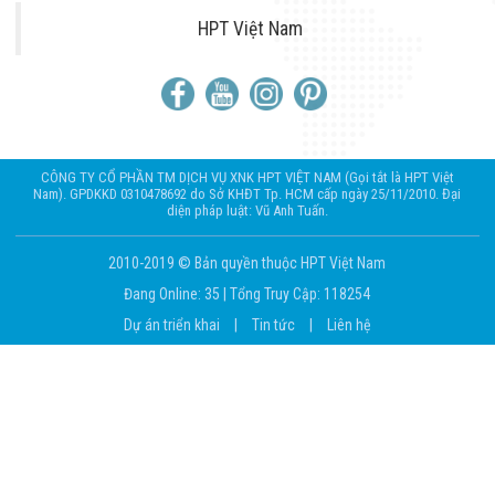
HPT Việt Nam
CÔNG TY CỔ PHẦN TM DỊCH VỤ XNK HPT VIỆT NAM (Gọi tắt là HPT Việt
Nam). GPDKKD 0310478692 do Sở KHĐT Tp. HCM cấp ngày 25/11/2010. Đại
diện pháp luật: Vũ Anh Tuấn.
2010-2019 © Bản quyền thuộc HPT Việt Nam
Đang Online: 35
|
Tổng Truy Cập: 118254
Dự án triển khai
|
Tin tức
|
Liên hệ