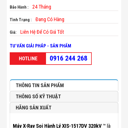
Minh
24 Tháng
Bảo Hành :
Sản Phẩm
THIẾT BỊ AN
Đang Có Hàng
Tình Trạng :
NINH
Camera Thông
Liên Hệ Để Có Giá Tốt
Minh
Giá:
Cổng Từ Siêu
Thị
TƯ VẤN GIẢI PHÁP - SẢN PHẨM
Máy Đếm
Người
0916 244 268
HOTLINE
Máy Dò Tìm
Thuốc Nổ
Phòng Chống
Khủng Bố
Camera Đo
THÔNG TIN SẢN PHẨM
Thân Nhiệt
THIẾT BỊ
THÔNG SỐ KỸ THUẬT
CHUYÊN
DỤNG
HÃNG SẢN XUẤT
Máy Dò Tạp
Chất
Màn Hình
Tương Tác
Máy X-Ray Soi Hành Lý XIS-1517DV 320kV
™ là