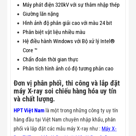
Công Nghiệp
Máy phát điện 320kV với sự thâm nhập thép
Thiết Bị Ngành
Giáo Dục
Giường lăn nặng
Thiết Bị Ngành
Hình ảnh độ phân giải cao với màu 24 bit
Thủy Sản
Thiết Bị Ngành
Phân biệt vật liệu nhiều màu
Giày Da, Túi
Xách
Hệ điều hành Windows với Bộ xử lý Intel®
Dự Án Triển
Core ™
Khai
Dự Án Ngành
Chẩn đoán thời gian thực
Thủy Sản
Phân tích hình ảnh có độ tương phản cao
Dự Án Ngành
Thực Phẩm
Dự Án Ngành
Đơn vị phân phối, thi công và lắp đặt
Siêu Thị - Ngân
máy X-ray soi chiếu hàng hóa uy tín
Hàng
và chất lượng.
Dự Án Ngành
Giáo Dục -
HPT Việt Nam
là một trong những công ty uy tín
Trường Học
Dự Án Ngành
hàng đầu tại Việt Nam chuyên nhập khẩu, phân
Điện Tử
Dự Án Ngành
phối và lắp đặt các mẫu máy X-ray như :
Máy X-
Công An - Quân