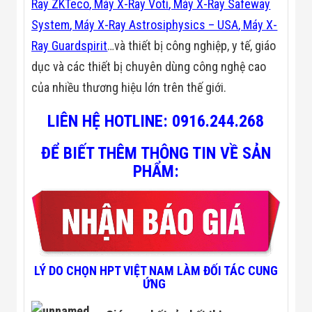
Ray ZKTeco
,
Máy X-Ray Voti
,
Máy X-Ray Safeway
Đội
Dự Án Khối Nhà
System
,
Máy X-Ray Astrosiphysics – USA
,
Máy X-
Máy
Ray Guardspirit
…và thiết bị công nghiệp, y tế, giáo
Dự Án Kho
Xưởng -
dục và các thiết bị chuyên dùng công nghệ cao
Logistics
của nhiều thương hiệu lớn trên thế giới.
Tin Tức
Tin Công Nghệ
Tin Khuyến Mãi
LIÊN HỆ HOTLINE:
0916.244.268
Tin Tuyển Dụng
Liên Hệ
ĐỂ BIẾT THÊM THÔNG TIN
VỀ SẢN
PHẨM:
LÝ DO CHỌN HPT VIỆT NAM LÀM ĐỐI TÁC CUNG
ỨNG