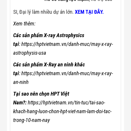
SI, Đại lý làm nhiều dự án lớn.
XEM TẠI ĐÂY.
Xem thêm:
Các sản phẩm X-ray Astrophysics
tại
:
https://hptvietnam.vn/danh-muc/may-x-ray-
astrophysis-usa
Các sản phẩm X-Ray an ninh khác
tại
:
https://hptvietnam.vn/danh-muc/may-x-ray-
an-ninh
Tại sao nên chọn HPT Việt
Nam?:
https://hptvietnam.vn/tin-tuc/tai-sao-
khach-hang-luon-chon-hpt-viet-nam-lam-doi-tac-
trong-10-nam-nay