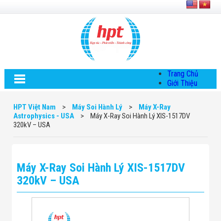
Trang Chủ
Giới Thiệu
Về HPT Việt
Nam
HPT Việt Nam
>
Máy Soi Hành Lý
>
Máy X-Ray
Hội Đồng Quản
Astrophysics - USA
>
Máy X-Ray Soi Hành Lý XIS-1517DV
Trị
320kV – USA
Chính Sách Quy
Định Chung
Chính Sách Bảo
Mật Thông Tin
Máy X-Ray Soi Hành Lý XIS-1517DV
Chiến Lược
Phát Triển
320kV – USA
Thông Tin
Chuyển Khoản
Giải Pháp
Giải Pháp Thiết