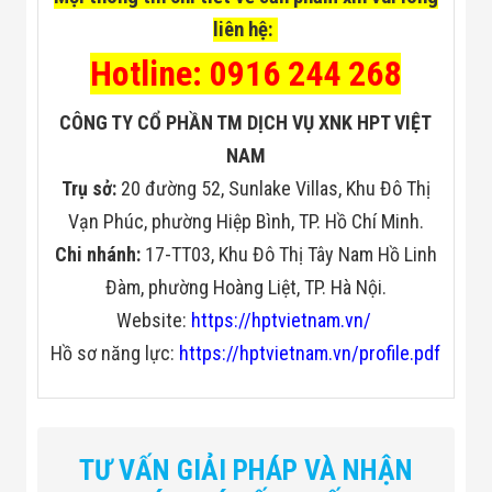
liên hệ:
Hotline: 0916 244 268
CÔNG TY CỔ PHẦN TM DỊCH VỤ XNK HPT VIỆT
NAM
Trụ sở:
20 đường 52, Sunlake Villas, Khu Đô Thị
Vạn Phúc, phường Hiệp Bình, TP. Hồ Chí Minh.
Chi nhánh:
17-TT03, Khu Đô Thị Tây Nam Hồ Linh
Đàm, phường Hoàng Liệt, TP. Hà Nội.
Website:
https://hptvietnam.vn/
Hồ sơ năng lực:
https://hptvietnam.vn/profile.pdf
TƯ VẤN GIẢI PHÁP VÀ NHẬN