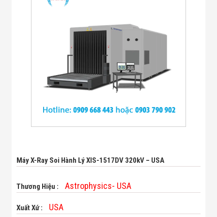
Bị Ngành Thủy
Sản - Đông
Lạnh
Giải Pháp Thiết
Bị Ngành Thực
Phẩm Đóng Gói
Giải Pháp Thiết
Bị Ngành May
Mặc - Giày Da
Giải Pháp Thiết
Bị Ngành Linh
Kiện Điện Tử
Giải Pháp Thiết
Bị Ngành Giáo
Dục
Giải Pháp Thiết
Bị Ngành Bán
Lẻ - Retail
Máy X-Ray Soi Hành Lý XIS-1517DV 320kV – USA
Giải Pháp
Chuyên Dụng
Astrophysics- USA
Thương Hiệu :
Ngành Công An
- Quân Đội
Giải Pháp Bãi
USA
Xuất Xứ :
Giữ Xe Thông