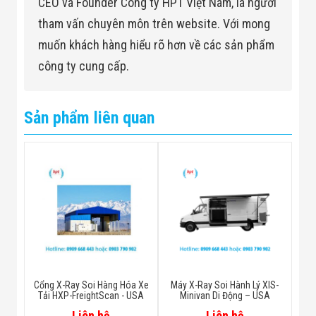
CEO và Founder Công ty HPT Việt Nam, là người
tham vấn chuyên môn trên website. Với mong
muốn khách hàng hiểu rõ hơn về các sản phẩm
công ty cung cấp.
Sản phẩm liên quan
Cổng X-Ray Soi Hàng Hóa Xe
Máy X-Ray Soi Hành Lý XIS-
Tải HXP-FreightScan - USA
Minivan Di Động – USA
Liên hệ
Liên hệ