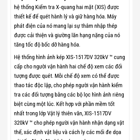
Màn Hình LED
hệ thống Kiểm tra X-quang hai mặt (XIS) được
Thiết Bị Chống
Ghi Âm
thiết kế để quét hành lý và giữ hàng hóa. Máy
Máy X-Ray
Thực Phẩm
phát điện của nó mang lại sự thâm nhập thép
Máy Dò Kim
được cải thiện và giường lăn hạng nặng của nó
Loại Công
Nghiệp
tăng tốc độ bốc dỡ hàng hóa.
Thiết Bị Công
Nghệ Cao
Hệ thống hình ảnh kép XIS-1517DV 320kV ™ cung
Ống Nhòm
cấp cho người vận hành hai chế độ xem các đối
Chuyên Dụng
Đo Lực - Sức
tượng được quét. Mỗi chế độ xem có thể được
Căng - Sức
Nén
thao tác độc lập, cho phép người vận hành kiểm
Máy Kiểm Tra
tra các đối tượng bằng các bộ lọc hình ảnh riêng
Khuyết Tật
Máy Kiểm Tra
biệt cùng một lúc. Kết hợp với phần mềm tốt
Vết Nứt Sản
nhất trong lớp Vật lý thiên văn, XIS-1517DV
Phẩm
Máy Kiểm Tra
320kV ™ cho phép người vận hành nhận dạng vật
Bo Mạch Điện
thể, xác định vật liệu và cách ly các mối đe dọa
Tử
Súng Bắn