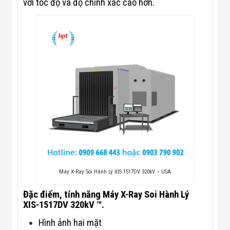
với tốc độ và độ chính xác cao hơn.
Flycam
Robot Tự Hành
Robot AI
THIẾT BỊ KIỂM
SOÁT RA VÀO
Cổng Dò Kim
Loại
Máy Soi Hành
Lý (X-Ray)
Cổng Phân Làn
Tự Động
Nhận Diện
Khuôn Mặt
Hệ Thống Điện
Nhẹ
Thiết Bị Theo
Ngành
Thiết Bị Ngành
Máy X-Ray Soi Hành Lý XIS-1517DV 320kV – USA
Thực Phẩm
Thiết Bị Ngành
Đặc điểm, tính năng Máy X-Ray Soi Hành Lý
Thực Phẩm
XIS-1517DV 320kV ™.
Matrixcope
Thiết Bị Ngành
Hình ảnh hai mặt