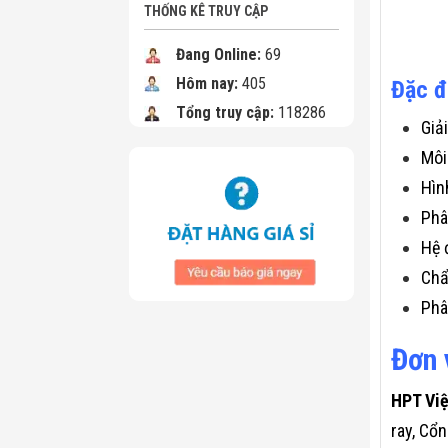
THỐNG KÊ TRUY CẬP
Đang Online:
69
Hôm nay:
405
Đặc đ
Tổng truy cập:
118286
Giả
Môi
Hìn
Phâ
Hệ 
Chẩ
Phâ
Đơn 
HPT Vi
ray, Cổ