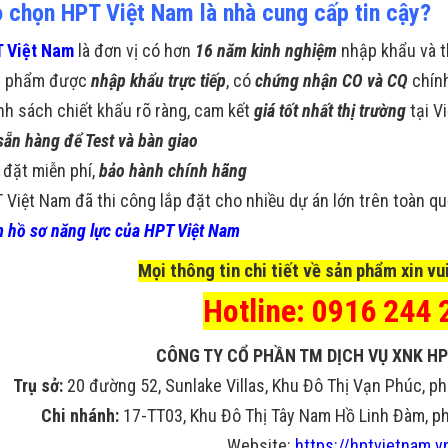
o chọn HPT Việt Nam là nhà cung cấp tin cậy?
 Việt Nam
là đơn vị có hơn
16 năm kinh nghiệm
nhập khẩu và t
n phẩm được
nhập khẩu trực tiếp
, có
chứng nhận CO và CQ
chín
nh sách chiết khấu rõ ràng, cam kết
giá tốt nhất thị trường
tại V
sẵn hàng để Test và bàn giao
 đặt miễn phí,
bảo hành chính hãng
 Việt Nam đã thi công lắp đặt cho nhiều dự án lớn trên toàn q
 hồ sơ năng lực của HPT Việt Nam
Mọi thông tin chi tiết về sản phẩm xin vui
Hotline: 0916 244 
CÔNG TY CỔ PHẦN TM DỊCH VỤ XNK HP
Trụ sở:
20 đường 52, Sunlake Villas, Khu Đô Thị Vạn Phúc, ph
Chi nhánh:
17-TT03, Khu Đô Thị Tây Nam Hồ Linh Đàm, phư
Website:
https://hptvietnam.v