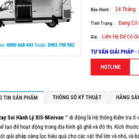
24 Tháng
Bảo Hành :
Đang Có
Tình Trạng :
Liên Hệ Để Có Gi
Giá:
TƯ VẤN GIẢI PHÁP 
HOTLINE
THÔNG SỐ KỸ THUẬT
HÃNG SẢ
 TIN SẢN PHẨM
ay Soi Hành Lý XIS-Minivan
™ di động là Hệ thống Kiểm tra X-
ế tạo để hoạt động trong địa hình gồ ghề và đô thị. Kích thướ
ột giải pháp sàng lọc hiệu quả cho các vật thể lớn và nhỏ, và 