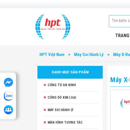
TRANG
HPT Việt Nam
>
Máy Soi Hành Lý
>
Máy X-Ra
DANH MỤC SẢN PHẨM
Máy X-
CỔNG TỪ AN NINH
CỔNG DÒ KIM LOẠI
MÁY SOI HÀNH LÝ
MÀN HÌNH TƯƠNG TÁC