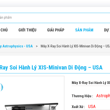
 CHỦ
GIỚI THIỆU
GIẢI PHÁP
SẢN PHẨM
DỰ 
y Astrophysics - USA
>
Máy X-Ray Soi Hành Lý XIS-Minivan Di Động – U
Ray Soi Hành Lý XIS-Minivan Di Động – USA
Máy X-Ray Soi Hành Lý X
Astrop
Thương Hiệu :
USA
Xuất Xứ :