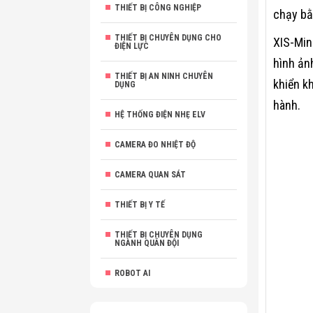
THIẾT BỊ CÔNG NGHIỆP
chạy bằ
THIẾT BỊ CHUYÊN DỤNG CHO
XIS-Mini
ĐIỆN LỰC
hình ản
THIẾT BỊ AN NINH CHUYÊN
khiển kh
DỤNG
hành.
HỆ THỐNG ĐIỆN NHẸ ELV
CAMERA ĐO NHIỆT ĐỘ
CAMERA QUAN SÁT
THIẾT BỊ Y TẾ
THIẾT BỊ CHUYÊN DỤNG
NGÀNH QUÂN ĐỘI
ROBOT AI