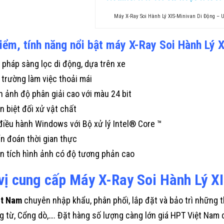
Máy X-Ray Soi Hành Lý XIS-Minivan Di Động – 
iểm, tính năng nổi bật máy X-Ray Soi Hành Lý 
i pháp sàng lọc di động, dựa trên xe
 trường làm việc thoải mái
h ảnh độ phân giải cao với màu 24 bit
n biệt đối xử vật chất
điều hành Windows với Bộ xử lý Intel® Core ™
n đoán thời gian thực
n tích hình ảnh có độ tương phản cao
vị cung cấp Máy X-Ray Soi Hành Lý XI
ệt Nam
chuyên nhập khẩu, phân phối, lắp đặt và bảo trì những t
ng từ, Cổng dò,…. Đặt hàng số lượng càng lớn giá HPT Việt Nam c