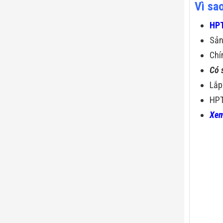
Vì sa
HPT
Sả
Chí
Có 
Lắp
HPT
Xem