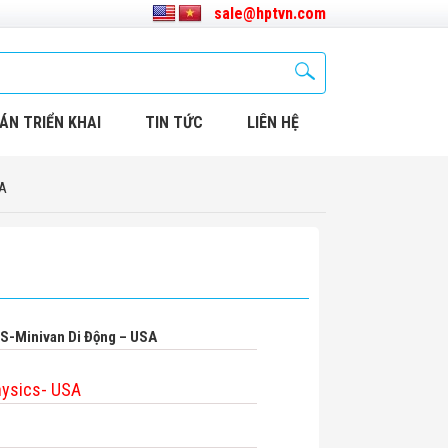
sale@hptvn.com
ÁN TRIỂN KHAI
TIN TỨC
LIÊN HỆ
SA
IS-Minivan Di Động – USA
hysics- USA