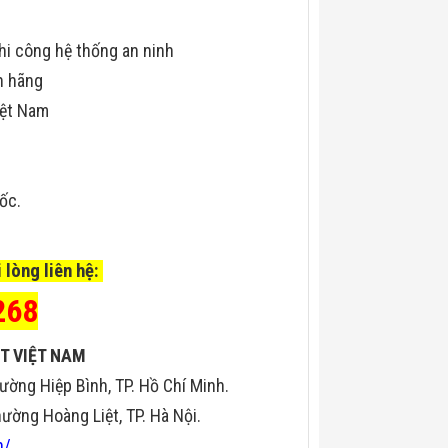
hi công hệ thống an ninh
h hãng
iệt Nam
uốc.
 lòng liên hệ:
268
T VIỆT NAM
ường Hiệp Bình, TP. Hồ Chí Minh.
ờng Hoàng Liệt, TP. Hà Nội.
n/