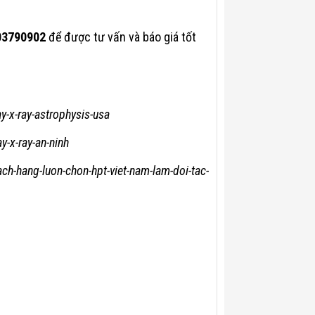
903790902
để được tư vấn và báo giá tốt
y-x-ray-astrophysis-usa
-x-ray-an-ninh
hach-hang-luon-chon-hpt-viet-nam-lam-doi-tac-