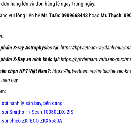
 đơn hàng lớn và đơn hàng lẻ ngay trong ngày.
àng vui lòng liên hệ
Mr. Tuấn: 0909668443
hoặc
Mr. Thạch: 0
m:
 phẩm X-ray Astrophysics tại
:
https://hptvietnam.vn/danh-muc/ma
 phẩm X-Ray an ninh khác tại
:
https://hptvietnam.vn/danh-muc/may
 nên chọn HPT Việt Nam?:
https://hptvietnam.vn/tin-tuc/tai-sao-k
0-nam-nay
êm:
 soi hành lý sân bay, bến cảng
 soi Smiths Hi-Scan 10080EDX-2IS
 soi chiếu ZKTECO ZKX6550A