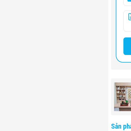
Sản ph