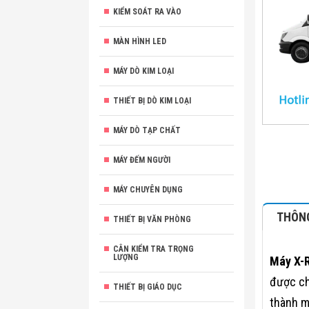
KIỂM SOÁT RA VÀO
MÀN HÌNH LED
MÁY DÒ KIM LOẠI
THIẾT BỊ DÒ KIM LOẠI
MÁY DÒ TẠP CHẤT
MÁY ĐẾM NGƯỜI
MÁY CHUYÊN DỤNG
THÔNG
THIẾT BỊ VĂN PHÒNG
CÂN KIỂM TRA TRỌNG
LƯỢNG
Máy X-R
được ch
THIẾT BỊ GIÁO DỤC
thành m