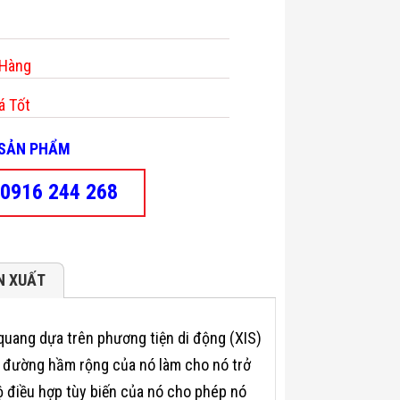
 Hàng
á Tốt
- SẢN PHẨM
0916 244 268
N XUẤT
quang dựa trên phương tiện di động (XIS)
c đường hầm rộng của nó làm cho nó trở
bộ điều hợp tùy biến của nó cho phép nó