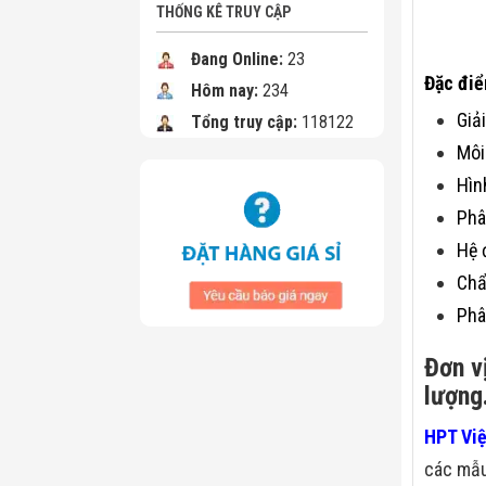
THỐNG KÊ TRUY CẬP
Đang Online:
23
Đặc điể
Hôm nay:
234
Giả
Tổng truy cập:
118122
Môi
Hìn
Phâ
Hệ 
Chẩ
Phâ
Đơn v
lượng
HPT Vi
các mẫu