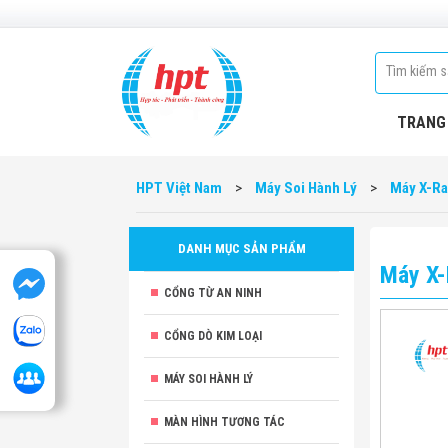
TRANG
HPT Việt Nam
>
Máy Soi Hành Lý
>
Máy X-Ra
DANH MỤC SẢN PHẨM
Máy X-
CỔNG TỪ AN NINH
CỔNG DÒ KIM LOẠI
MÁY SOI HÀNH LÝ
MÀN HÌNH TƯƠNG TÁC