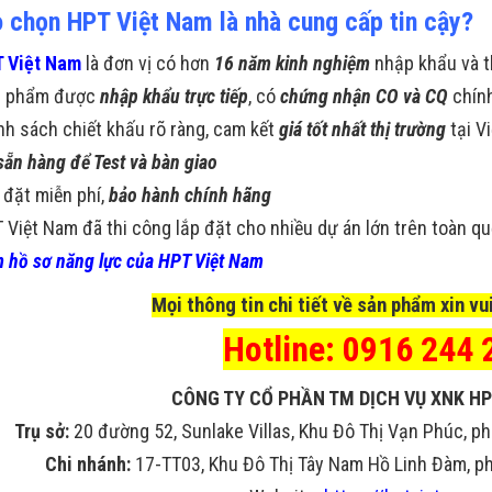
o chọn HPT Việt Nam là nhà cung cấp tin cậy?
 Việt Nam
là đơn vị có hơn
16 năm kinh nghiệm
nhập khẩu và t
n phẩm được
nhập khẩu trực tiếp
, có
chứng nhận CO và CQ
chín
nh sách chiết khấu rõ ràng, cam kết
giá tốt nhất thị trường
tại V
sẵn hàng để Test và bàn giao
 đặt miễn phí,
bảo hành chính hãng
 Việt Nam đã thi công lắp đặt cho nhiều dự án lớn trên toàn q
 hồ sơ năng lực của HPT Việt Nam
Mọi thông tin chi tiết về sản phẩm xin vui
Hotline: 0916 244 
CÔNG TY CỔ PHẦN TM DỊCH VỤ XNK HP
Trụ sở:
20 đường 52, Sunlake Villas, Khu Đô Thị Vạn Phúc, ph
Chi nhánh:
17-TT03, Khu Đô Thị Tây Nam Hồ Linh Đàm, phư