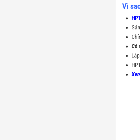
Vì sa
HPT
Sả
Chí
Có 
Lắp
HPT
Xem