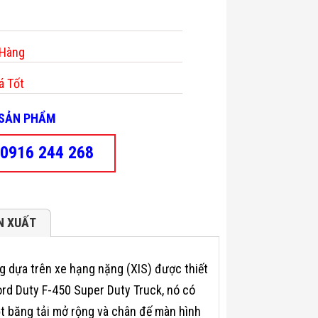
 Hàng
á Tốt
- SẢN PHẨM
0916 244 268
N XUẤT
g dựa trên xe hạng nặng (XIS) được thiết
ord Duty F-450 Super Duty Truck, nó có
t băng tải mở rộng và chân đế màn hình