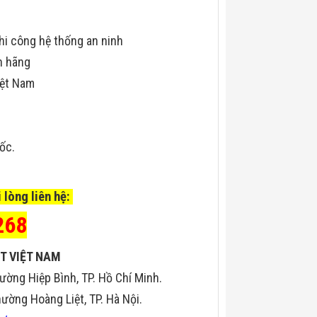
hi công hệ thống an ninh
h hãng
iệt Nam
uốc.
 lòng liên hệ:
268
T VIỆT NAM
ường Hiệp Bình, TP. Hồ Chí Minh.
ờng Hoàng Liệt, TP. Hà Nội.