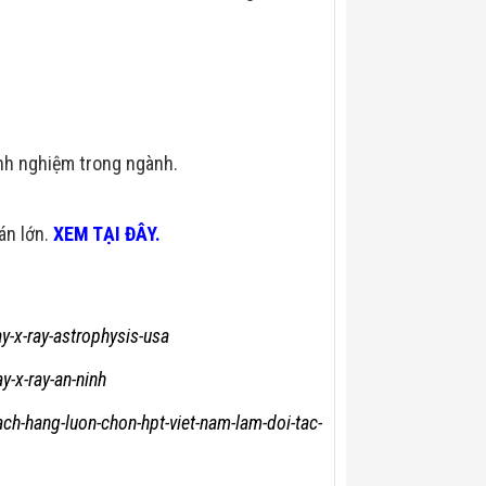
nh nghiệm trong ngành.
 án lớn.
XEM TẠI ĐÂY.
y-x-ray-astrophysis-usa
-x-ray-an-ninh
hach-hang-luon-chon-hpt-viet-nam-lam-doi-tac-