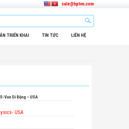
sale@hptvn.com
ÁN TRIỂN KHAI
TIN TỨC
LIÊN HỆ
IS-Van Di Động – USA
hysics- USA