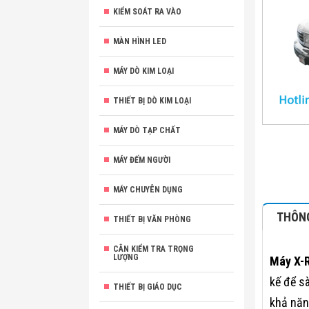
KIỂM SOÁT RA VÀO
MÀN HÌNH LED
MÁY DÒ KIM LOẠI
THIẾT BỊ DÒ KIM LOẠI
MÁY DÒ TẠP CHẤT
MÁY ĐẾM NGƯỜI
MÁY CHUYÊN DỤNG
THÔNG
THIẾT BỊ VĂN PHÒNG
CÂN KIỂM TRA TRỌNG
LƯỢNG
Máy X-R
kế để s
THIẾT BỊ GIÁO DỤC
khả năn