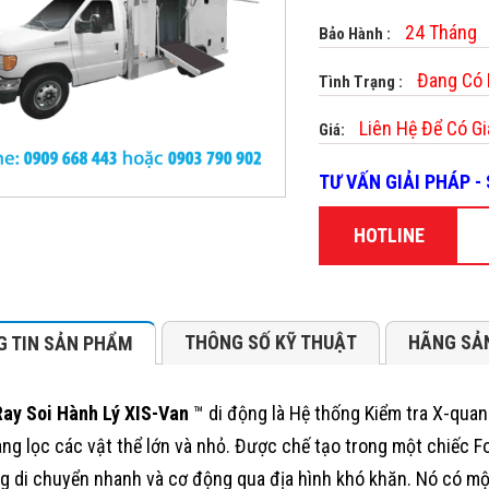
24 Tháng
Bảo Hành :
Đang Có
Tình Trạng :
Liên Hệ Để Có Gi
Giá:
TƯ VẤN GIẢI PHÁP 
HOTLINE
THÔNG SỐ KỸ THUẬT
HÃNG SẢ
 TIN SẢN PHẨM
ay Soi Hành Lý XIS-Van
™ di động là Hệ thống Kiểm tra X-quan
àng lọc các vật thể lớn và nhỏ. Được chế tạo trong một chiếc F
g di chuyển nhanh và cơ động qua địa hình khó khăn. Nó có mộ