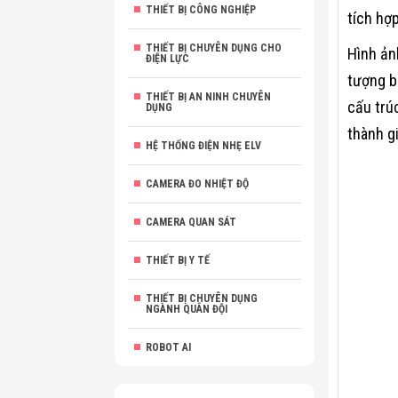
THIẾT BỊ CÔNG NGHIỆP
tích hợ
THIẾT BỊ CHUYÊN DỤNG CHO
Hình ản
ĐIỆN LỰC
tượng b
THIẾT BỊ AN NINH CHUYÊN
cấu trú
DỤNG
thành g
HỆ THỐNG ĐIỆN NHẸ ELV
CAMERA ĐO NHIỆT ĐỘ
CAMERA QUAN SÁT
THIẾT BỊ Y TẾ
THIẾT BỊ CHUYÊN DỤNG
NGÀNH QUÂN ĐỘI
ROBOT AI