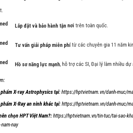
t.
Lắp đặt và bảo hành tận
nơi
trên toàn quốc.
Tư vấn giải pháp miễn phí
từ các chuyên gia 11 năm ki
Hồ sơ năng lực mạnh
, hỗ trợ các SI, Đại lý làm nhiều dự
m:
 phẩm X-ray Astrophysics tại
:
https://hptvietnam.vn/danh-muc/ma
 phẩm X-Ray an ninh khác tại
:
https://hptvietnam.vn/danh-muc/may
 nên chọn HPT Việt Nam?:
https://hptvietnam.vn/tin-tuc/tai-sao-k
0-nam-nay