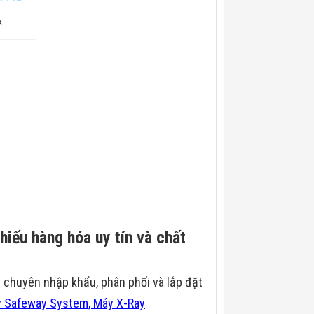
A
hiếu hàng hóa uy tín và chất
m chuyên nhập khẩu, phân phối và lắp đặt
y Safeway System
,
Máy X-Ray