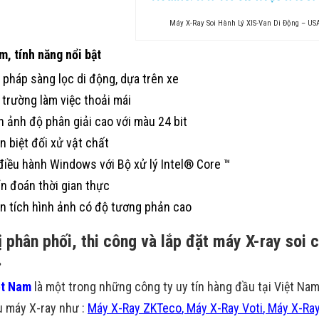
Máy X-Ray Soi Hành Lý XIS-Van Di Động – US
m, tính năng nổi bật
i pháp sàng lọc di động, dựa trên xe
 trường làm việc thoải mái
h ảnh độ phân giải cao với màu 24 bit
n biệt đối xử vật chất
điều hành Windows với Bộ xử lý Intel® Core ™
n đoán thời gian thực
n tích hình ảnh có độ tương phản cao
ị phân phối, thi công và lắp đặt máy X-ray soi c
.
ệt Nam
là một trong những công ty uy tín hàng đầu tại Việt Na
 máy X-ray như :
Máy X-Ray ZKTeco
,
Máy X-Ray Voti
,
Máy X-Ra