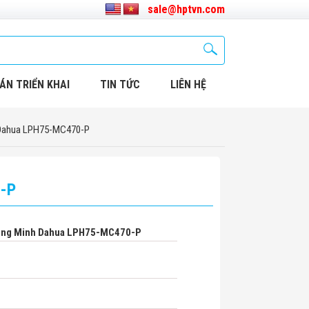
sale@hptvn.com
ÁN TRIỂN KHAI
TIN TỨC
LIÊN HỆ
 Dahua LPH75-MC470-P
0-P
ông Minh Dahua LPH75-MC470-P