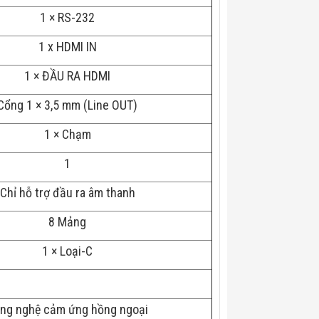
1 × RS-232
1 x HDMI IN
1 × ĐẦU RA HDMI
Cổng 1 × 3,5 mm (Line OUT)
1 × Chạm
1
Chỉ hỗ trợ đầu ra âm thanh
8 Mảng
1 × Loại-C
ng nghệ cảm ứng hồng ngoại