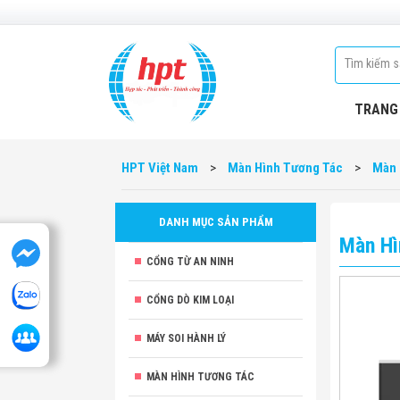
TRANG
HPT Việt Nam
>
Màn Hình Tương Tác
>
Màn 
DANH MỤC SẢN PHẨM
Màn Hì
CỔNG TỪ AN NINH
CỔNG DÒ KIM LOẠI
MÁY SOI HÀNH LÝ
MÀN HÌNH TƯƠNG TÁC