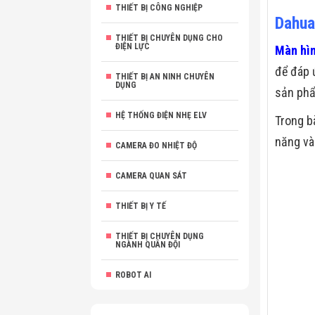
THIẾT BỊ CÔNG NGHIỆP
Dahua
THIẾT BỊ CHUYÊN DỤNG CHO
ĐIỆN LỰC
Màn hìn
để đáp 
THIẾT BỊ AN NINH CHUYÊN
DỤNG
sản phẩm
HỆ THỐNG ĐIỆN NHẸ ELV
Trong b
năng và
CAMERA ĐO NHIỆT ĐỘ
CAMERA QUAN SÁT
THIẾT BỊ Y TẾ
THIẾT BỊ CHUYÊN DỤNG
NGÀNH QUÂN ĐỘI
ROBOT AI