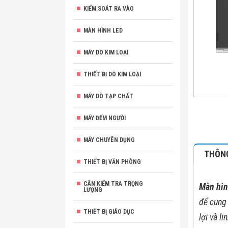
KIỂM SOÁT RA VÀO
MÀN HÌNH LED
MÁY DÒ KIM LOẠI
THIẾT BỊ DÒ KIM LOẠI
MÁY DÒ TẠP CHẤT
MÁY ĐẾM NGƯỜI
MÁY CHUYÊN DỤNG
THÔNG
THIẾT BỊ VĂN PHÒNG
CÂN KIỂM TRA TRỌNG
Màn hìn
LƯỢNG
để cung 
THIẾT BỊ GIÁO DỤC
lợi và l