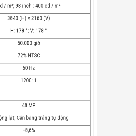
d / m²; 98 inch
:
400 cd / m²
3840 (H) × 2160 (V)
H: 178 °; V: 178 °
50.000 giờ
72% NTSC
60 Hz
1200: 1
48 MP
ộng lật; Cân bằng trắng tự động
–8,6%