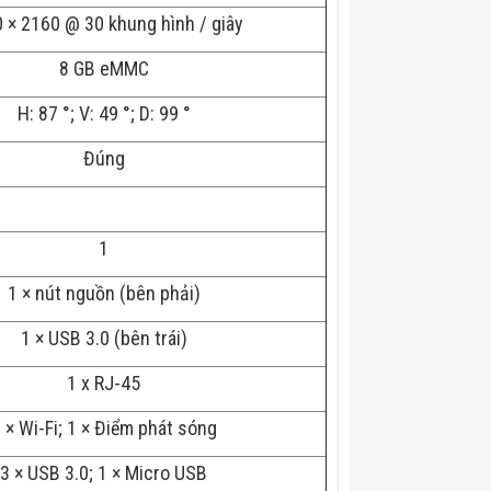
 × 2160 @ 30 khung hình / giây
8 GB eMMC
H: 87 °; V: 49 °; D: 99 °
Đúng
1
1 × nút nguồn (bên phải)
1 × USB 3.0 (bên trái)
1 x RJ-45
 × Wi-Fi; 1 × Điểm phát sóng
3 × USB 3.0; 1 × Micro USB