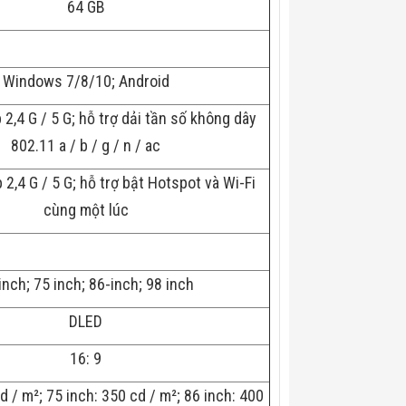
64 GB
Windows 7/8/10; Android
2,4 G / 5 G; hỗ trợ dải tần số không dây
802.11 a / b / g / n / ac
2,4 G / 5 G; hỗ trợ bật Hotspot và Wi-Fi
cùng một lúc
inch; 75 inch; 86-inch; 98 inch
DLED
16: 9
d / m²; 75 inch: 350 cd / m²; 86 inch: 400